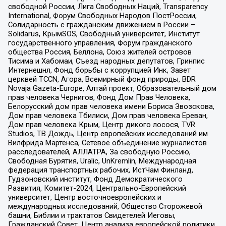
свободной России, Лига Свободных Наций, Transparеncy
International, Форум Свободных Народов ПостРоссии,
Солидарность с гражданским движением в России –
Solidarus, КрымSOS, Свободный университет, Институт
государственного управления, Форум гражданского
общества Россия, Беллона, Союз жителей островов
Тисима и Хабомаи, Съезд народных депутатов, Гринпис
Интернешнл, Фонд борьбы с коррупцией Инк, Завет
церквей TCCN, Агора, Всемирный фонд природы, BDR
Novaja Gazeta-Europe, Алтай проект, Образовательный дом
прав человека Чернигов, Фонд Дом Прав Человека,
Белорусский дом прав человека имени Бориса Звозскова,
Дом прав человека Тбилиси, Дом прав человека Ереван,
Дом прав человека Крым, Центр дикого лосося, TVR
Studios, ТВ Дождь, Центр европейских исследований им
Вилфрида Мартенса, Сетевое объединение журналистов
расследователей, АЛЛАТРА, За свободную Россию,
Свободная Бурятия, Uralic, UnKremlin, Международная
федерация транспортных рабочих, ИстЧам Финланд,
Гудзоновский институт, Фонд Демократического
Развития, Комитет-2024, Центрально-Европейский
университет, Центр восточноевропейских и
международных исследований, Общество Сторожевой
башни, Библии и трактатов Свидетелей Иеговы,
Гражданский Совет, Центр анализа европейской политики,