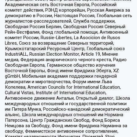
Академическая сеть Восточная Европа, Российский
комитет действия, РЭНД корпорейшн, Русская Америка за
демократию в России, Настоящая Россия, Глобальная сеть
журналистов-расследователей, Служба поддержки,
Свободная Россия Берлин, Свободная Россия Северный
Рейн-Вестфалия, Фонд глобальной помощи, Антивоенный
комитет России, Russie-Libertes, La Asocicion de Rusos
Libres, Союз за возвращение Северных территорий,
Крымскотатарский Ресурсный Центр, Глобальный союз
IndustriALL, Russian Election Monitor, Article 19, Мнение
медиа, Федерация анархического черного креста, Радио
Свободная Европа, Германское общество изучения
Восточной Европы, Фонд имени Фридриха Эберта, XZ
gGmbH, Мобильная академия поддержки гендерной
демократии и миротворчества, Форум имени Льва
Копелева, American Councils for International Education,
Cultural Vistas, Institute of International Education,
Антивоенное движение Антальи, Открытый диалог, Школа
международных отношений и государственной политики
им Питера Мунка, Российско-канадский демократический
альянс, Школа международных отношений им Нормана
Патерсона, Центр Гражданских Свобод, Фонд Бориса
Немцова за Свободу, Фонд имени Фридриха Науманна за
свободу, Феминистское антивоенное сопротивление,
Комитет независимости Ингушетии, Прометей, Stop