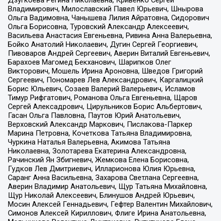
Дзугкоева Регина Николаевна, Кривенко Сергей
Владимирович, Милославский Павел Юрьевич, Шнырова
Ольга Вадимовна, Чанышева Лилия Айратовна, Сидорович
Ольга Борисовна, Туровский Александр Алексеевич,
Васильева Анастасия Евгеньевна, Ривина Анна Валерьевна,
Бойко Анатолий Николаевич, Дугин Сергей Георгиевич,
Пивоваров Андрей Сергеевич, Аверин Виталий Евгеньевич,
Барахоев Магомед Бекханович, Шарипков Олег
Викторович, Мошель Ирина Ароновна, Шведов Григорий
Сергеевич, Пономарев Лев Александрович, Каргалицкий
Борис Юльевич, Созаев Валерий Валерьевич, Исламов
Тимур Рифгатович, Романова Ольга Евгеньевна, Щаров
Сергей Алексадрович, Цирульников Борис Альбертович,
Гасан Ольга Павловна, Паутов Юрий Анатольевич,
Верховский Александр Маркович, Пислакова-Паркер
Марина Петровна, Кочеткова Татьяна Владимировна,
Чуркина Наталья Валерьевна, Акимова Татьяна
Николаевна, Золотарева Екатерина Александровна,
Рачинский Ян Збигневич, Жемкова Елена Борисовна,
Гудков Лев Дмитриевич, Илларионова Юлия Юрьевна,
Саранг Анна Васильевна, Захарова Светлана Сергеевна,
Аверин Владимир Анатольевич, Щур Татьяна Михайловна,
Щур Николай Алексеевич, Блинушов Андрей Юрьевич,
Мосин Алексей Геннадьевич, Гефтер Валентин Михайлович,
Симонов Алексей Кириллович, Флиге Ирина Анатольевна,