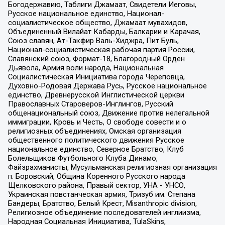
Богодержавию, Таблиги Джамаат, Свидетели Иеговы,
Русское национальное единство, Национал-
социалистическое общество, Джамаат мувахидов,
Объединенный Вилайат Кабарды, Балкарии и Карачая,
Союз славян, Ат-Такфир Валь-Хиджра, Пит Буль,
Национал-социалистическая рабочая партия России,
Славянский союз, Формат-18, Благородный Орден
Дьявола, Армия воли народа, Национальная
Социалистическая Инициатива города Череповца,
Духовно-Родовая Держава Русь, Русское национальное
единство, Древнерусской Инглистической церкви
Православных Староверов-Инглингов, Русский
общенациональный союз, Движение против нелегальной
иммиграции, Кровь и Честь, О свободе совести и о
религиозных объединениях, Омская организация
общественного политического движения Русское
национальное единство, Северное Братство, Клуб
Болельщиков Футбольного Клуба Динамо,
Файзрахманисты, Мусульманская религиозная организация
п. Боровский, Община Коренного Русского народа
Щелковского района, Правый сектор, УНА - УНСО,
Украинская повстанческая армия, Тризуб им. Степана
Бандеры, Братство, Белый Крест, Misanthropic division,
Религиозное объединение последователей инглиизма,
Народная Социальная Инициатива, TulaSkins,