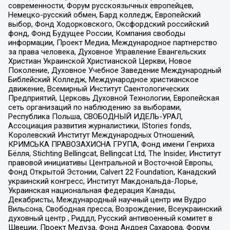
современности, Форум русскоязычных европейцев,
Немецко-русский обмен, Бард колледж, Европейский
выбор, Фонд Ходорковского, Оксфордский российский
фонд, Фонд Будущее России, Компания свободы
информации, Проект Медиа, Международное партнерство
за права человека, Духовное Управление Евангельских
Христиан Украинской Христианской Церкви, Новое
Поколение, Духовное Учебное Заведение Международный
Библейский Колледж, Международное христианское
движение, Всемирный Институт Саентологических
Предприятий, Церковь Духовной Технологии, Европейская
сеть организаций по наблюдению за выборами,
Республика Польша, СВОБОДНЫЙ ИДЕЛЬ-УРАЛ,
Ассоциация развития журналистики, IStories fonds,
Королевский Институт Международных Отношений,
КРИМСЬКА ПРАВОЗАХИСНА ГРУПА, Фонд имени Генриха
Бёлля, Stichting Bellingcat, Bellingcat Ltd, The Insider, Институт
правовой инициативы Центральной и Восточной Европы,
Фонд Открытой Эстонии, Calvert 22 Foundation, Канадский
украинский конгресс, Институт Макдональда-Лорье,
Украинская национальная федерация Канады,
Декабристы, Международный научный центр им Вудро
Вильсона, Свободная пресса, Возрождение, Всеукраинский
духовный центр , Риддл, Русский антивоенный комитет в
Швеции, Проект Медуза, Фонд Андрея Сахарова, Форум