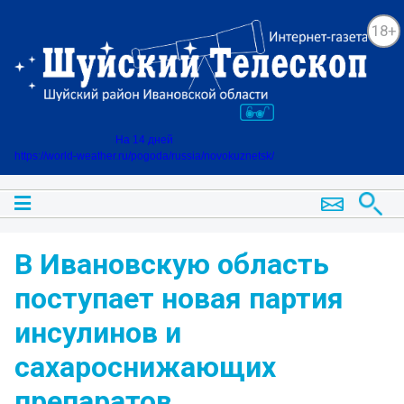
18+
На 14 дней
https://world-weather.ru/pogoda/russia/novokuznetsk/
В Ивановскую область
поступает новая партия
инсулинов и
сахароснижающих
препаратов