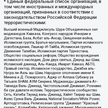
* Единый федеральный список организаций, в
том числе иностранных и международных
организаций, признанных в соответствии с
законодательством Российской Федерации
террористическими:
Высший военный Маджлисуль Шура Объединенных сил
моджахедов Кавказа, Конгресс народов Ичкерии и
Дагестана, База, Асбат аль-Ансар, Священная война,
Исламская группа, Братья-мусульмане, Партия исламского
освобождения, Лашкар-И-Тайба, Исламская группа,
Движение Талибан, Исламская партия Туркестана,
Общество социальных реформ, Общество возрождения
исламского наследия, Дом двух святых, Джунд аш-Шам,
Исламский джихад, Аль-Каида, Имарат Кавказ, АБТО,
Правый сектор, Исламское государство, Джабха аль-
Нусра ли-Ахль аш-Шам, Народное ополчение имени К.
Минина и Д. Пожарского, Аджр от Аллаха Субхану уа
Тагьаля SHAM, АУМ Синрике, Муджахеды джамаата Ат-
Тавхида Валь-Джихад, Чистопольский Джамаат, Рохнамо
ба суи давлати исломи, Террористическое сообщество
Сеть, Катиба Таухид валь-Джихад, Хайят Тахрир аш-Шам,
Ахлю Сунна Валь Джамаа, National Socialism/White Power,
Артподготовка, Религиозная группа “Джамаат “Красный
пахарь”, Колумбайн, Хатлонский джамаат, Мусульманская