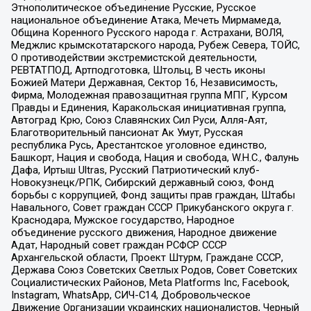
Этнополитическое объединение Русские, Русское
национальное объединение Атака, Мечеть Мирмамеда,
Община Коренного Русского народа г. Астрахани, ВОЛЯ,
Меджлис крымскотатарского народа, Рубеж Севера, ТОЙС,
О противодействии экстремистской деятельности,
РЕВТАТПОД, Артподготовка, Штольц, В честь иконы
Божией Матери Державная, Сектор 16, Независимость,
Фирма, Молодежная правозащитная группа МПГ, Курсом
Правды и Единения, Каракольская инициативная группа,
Автоград Крю, Союз Славянских Сил Руси, Алля-Аят,
Благотворительный пансионат Ак Умут, Русская
республика Русь, Арестантское уголовное единство,
Башкорт, Нация и свобода, Нация и свобода, W.H.С., Фалунь
Дафа, Иртыш Ultras, Русский Патриотический клуб-
Новокузнецк/РПК, Сибирский державный союз, Фонд
борьбы с коррупцией, Фонд защиты прав граждан, Штабы
Навального, Совет граждан СССР Прикубанского округа г.
Краснодара, Мужское государство, Народное
объединение русского движения, Народное движение
Адат, Народный совет граждан РСФСР СССР
Архангельской области, Проект Штурм, Граждане СССР,
Держава Союз Советских Светлых Родов, Совет Советских
Социалистических Районов, Meta Platforms Inc, Facebook,
Instagram, WhatsApp, СИЧ-С14, Добровольческое
Движение Организации украинских националистов, Черный