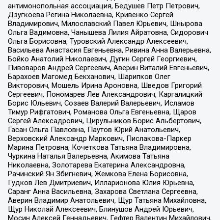
антимонопольная ассоциация, Бедушев Петр Петрович,
Дзугкоева Регина Николаевна, Кривенко Сергей
Владимирович, Милославский Павел Юрьевич, Шнырова
Ольга Вадимовна, Чанышева Лилия Айратовна, Сидорович
Ольга Борисовна, Туровский Александр Алексеевич,
Васильева Анастасия Евгеньевна, Ривина Анна Валерьевна,
Бойко Анатолий Николаевич, Дугин Сергей Георгиевич,
Пивоваров Андрей Сергеевич, Аверин Виталий Евгеньевич,
Барахоев Магомед Бекханович, Шарипков Олег
Викторович, Мошель Ирина Ароновна, Шведов Григорий
Сергеевич, Пономарев Лев Александрович, Каргалицкий
Борис Юльевич, Созаев Валерий Валерьевич, Исламов
Тимур Рифгатович, Романова Ольга Евгеньевна, Щаров
Сергей Алексадрович, Цирульников Борис Альбертович,
Гасан Ольга Павловна, Паутов Юрий Анатольевич,
Верховский Александр Маркович, Пислакова-Паркер
Марина Петровна, Кочеткова Татьяна Владимировна,
Чуркина Наталья Валерьевна, Акимова Татьяна
Николаевна, Золотарева Екатерина Александровна,
Рачинский Ян Збигневич, Жемкова Елена Борисовна,
Гудков Лев Дмитриевич, Илларионова Юлия Юрьевна,
Саранг Анна Васильевна, Захарова Светлана Сергеевна,
Аверин Владимир Анатольевич, Щур Татьяна Михайловна,
Щур Николай Алексеевич, Блинушов Андрей Юрьевич,
Мосин Алексей Геннадьевич, Гефтер Валентин Михайлович,