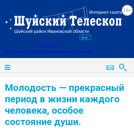
18+
На 14 дней
https://world-weather.ru/pogoda/russia/novokuznetsk/
Молодость — прекрасный
период в жизни каждого
человека, особое
состояние души.