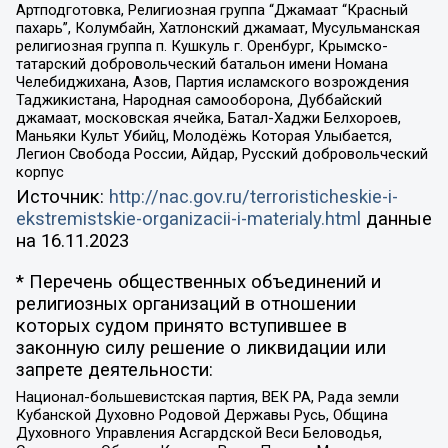
Артподготовка, Религиозная группа “Джамаат “Красный
пахарь”, Колумбайн, Хатлонский джамаат, Мусульманская
религиозная группа п. Кушкуль г. Оренбург, Крымско-
татарский добровольческий батальон имени Номана
Челебиджихана, Азов, Партия исламского возрождения
Таджикистана, Народная самооборона, Дуббайский
джамаат, московская ячейка, Батал-Хаджи Белхороев,
Маньяки Культ Убийц, Молодёжь Которая Улыбается,
Легион Свобода России, Айдар, Русский добровольческий
корпус
Источник:
http://nac.gov.ru/terroristicheskie-i-
ekstremistskie-organizacii-i-materialy.html
данные
на
16.11.2023
* Перечень общественных объединений и
религиозных организаций в отношении
которых судом принято вступившее в
законную силу решение о ликвидации или
запрете деятельности:
Национал-большевистская партия, ВЕК РА, Рада земли
Кубанской Духовно Родовой Державы Русь, Община
Духовного Управления Асгардской Веси Беловодья,