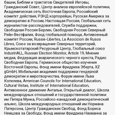
башни, Библии и трактатов Свидетелей Иеговы,
Гражданский Совет, Центр анализа европейской политики,
Академическая сеть Восточная Европа, Российский
комитет действия, РЭНД корпорейшн, Русская Америка за
демократию в России, Настоящая Россия, Глобальная сеть
журналистов-расследователей, Служба поддержки,
Свободная Россия Берлин, Свободная Россия Северный
Рейн-Вестфалия, Фонд глобальной помощи, Антивоенный
комитет России, Russie-Libertes, La Asocicion de Rusos
Libres, Союз за возвращение Северных территорий,
Крымскотатарский Ресурсный Центр, Глобальный союз
IndustriALL, Russian Election Monitor, Article 19, Мнение
медиа, Федерация анархического черного креста, Радио
Свободная Европа, Германское общество изучения
Восточной Европы, Фонд имени Фридриха Эберта, XZ
gGmbH, Мобильная академия поддержки гендерной
демократии и миротворчества, Форум имени Льва
Копелева, American Councils for International Education,
Cultural Vistas, Institute of International Education,
Антивоенное движение Антальи, Открытый диалог, Школа
международных отношений и государственной политики
им Питера Мунка, Российско-канадский демократический
альянс, Школа международных отношений им Нормана
Патерсона, Центр Гражданских Свобод, Фонд Бориса
Немцова за Свободу, Фонд имени Фридриха Науманна за