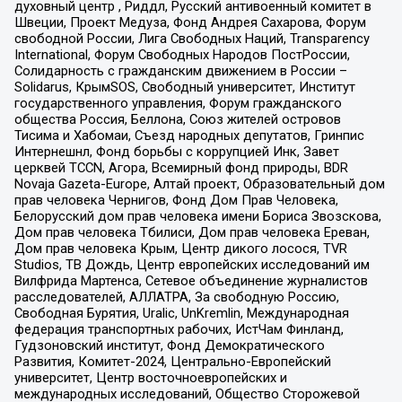
духовный центр , Риддл, Русский антивоенный комитет в
Швеции, Проект Медуза, Фонд Андрея Сахарова, Форум
свободной России, Лига Свободных Наций, Transparеncy
International, Форум Свободных Народов ПостРоссии,
Солидарность с гражданским движением в России –
Solidarus, КрымSOS, Свободный университет, Институт
государственного управления, Форум гражданского
общества Россия, Беллона, Союз жителей островов
Тисима и Хабомаи, Съезд народных депутатов, Гринпис
Интернешнл, Фонд борьбы с коррупцией Инк, Завет
церквей TCCN, Агора, Всемирный фонд природы, BDR
Novaja Gazeta-Europe, Алтай проект, Образовательный дом
прав человека Чернигов, Фонд Дом Прав Человека,
Белорусский дом прав человека имени Бориса Звозскова,
Дом прав человека Тбилиси, Дом прав человека Ереван,
Дом прав человека Крым, Центр дикого лосося, TVR
Studios, ТВ Дождь, Центр европейских исследований им
Вилфрида Мартенса, Сетевое объединение журналистов
расследователей, АЛЛАТРА, За свободную Россию,
Свободная Бурятия, Uralic, UnKremlin, Международная
федерация транспортных рабочих, ИстЧам Финланд,
Гудзоновский институт, Фонд Демократического
Развития, Комитет-2024, Центрально-Европейский
университет, Центр восточноевропейских и
международных исследований, Общество Сторожевой