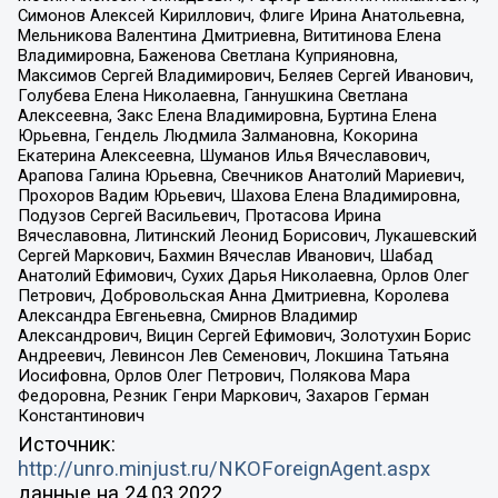
Симонов Алексей Кириллович, Флиге Ирина Анатольевна,
Мельникова Валентина Дмитриевна, Вититинова Елена
Владимировна, Баженова Светлана Куприяновна,
Максимов Сергей Владимирович, Беляев Сергей Иванович,
Голубева Елена Николаевна, Ганнушкина Светлана
Алексеевна, Закс Елена Владимировна, Буртина Елена
Юрьевна, Гендель Людмила Залмановна, Кокорина
Екатерина Алексеевна, Шуманов Илья Вячеславович,
Арапова Галина Юрьевна, Свечников Анатолий Мариевич,
Прохоров Вадим Юрьевич, Шахова Елена Владимировна,
Подузов Сергей Васильевич, Протасова Ирина
Вячеславовна, Литинский Леонид Борисович, Лукашевский
Сергей Маркович, Бахмин Вячеслав Иванович, Шабад
Анатолий Ефимович, Сухих Дарья Николаевна, Орлов Олег
Петрович, Добровольская Анна Дмитриевна, Королева
Александра Евгеньевна, Смирнов Владимир
Александрович, Вицин Сергей Ефимович, Золотухин Борис
Андреевич, Левинсон Лев Семенович, Локшина Татьяна
Иосифовна, Орлов Олег Петрович, Полякова Мара
Федоровна, Резник Генри Маркович, Захаров Герман
Константинович
Источник:
http://unro.minjust.ru/NKOForeignAgent.aspx
данные на
24.03.2022