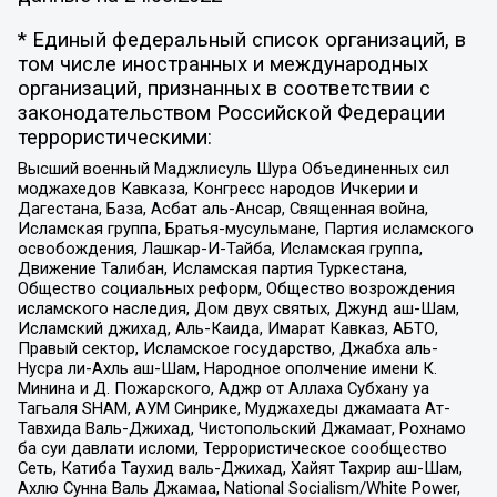
* Единый федеральный список организаций, в
том числе иностранных и международных
организаций, признанных в соответствии с
законодательством Российской Федерации
террористическими:
Высший военный Маджлисуль Шура Объединенных сил
моджахедов Кавказа, Конгресс народов Ичкерии и
Дагестана, База, Асбат аль-Ансар, Священная война,
Исламская группа, Братья-мусульмане, Партия исламского
освобождения, Лашкар-И-Тайба, Исламская группа,
Движение Талибан, Исламская партия Туркестана,
Общество социальных реформ, Общество возрождения
исламского наследия, Дом двух святых, Джунд аш-Шам,
Исламский джихад, Аль-Каида, Имарат Кавказ, АБТО,
Правый сектор, Исламское государство, Джабха аль-
Нусра ли-Ахль аш-Шам, Народное ополчение имени К.
Минина и Д. Пожарского, Аджр от Аллаха Субхану уа
Тагьаля SHAM, АУМ Синрике, Муджахеды джамаата Ат-
Тавхида Валь-Джихад, Чистопольский Джамаат, Рохнамо
ба суи давлати исломи, Террористическое сообщество
Сеть, Катиба Таухид валь-Джихад, Хайят Тахрир аш-Шам,
Ахлю Сунна Валь Джамаа, National Socialism/White Power,