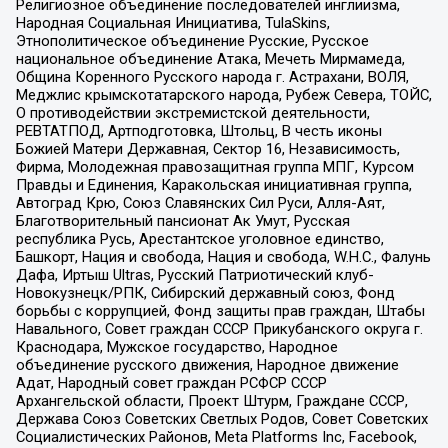
Религиозное объединение последователей инглиизма,
Народная Социальная Инициатива, TulaSkins,
Этнополитическое объединение Русские, Русское
национальное объединение Атака, Мечеть Мирмамеда,
Община Коренного Русского народа г. Астрахани, ВОЛЯ,
Меджлис крымскотатарского народа, Рубеж Севера, ТОЙС,
О противодействии экстремистской деятельности,
РЕВТАТПОД, Артподготовка, Штольц, В честь иконы
Божией Матери Державная, Сектор 16, Независимость,
Фирма, Молодежная правозащитная группа МПГ, Курсом
Правды и Единения, Каракольская инициативная группа,
Автоград Крю, Союз Славянских Сил Руси, Алля-Аят,
Благотворительный пансионат Ак Умут, Русская
республика Русь, Арестантское уголовное единство,
Башкорт, Нация и свобода, Нация и свобода, W.H.С., Фалунь
Дафа, Иртыш Ultras, Русский Патриотический клуб-
Новокузнецк/РПК, Сибирский державный союз, Фонд
борьбы с коррупцией, Фонд защиты прав граждан, Штабы
Навального, Совет граждан СССР Прикубанского округа г.
Краснодара, Мужское государство, Народное
объединение русского движения, Народное движение
Адат, Народный совет граждан РСФСР СССР
Архангельской области, Проект Штурм, Граждане СССР,
Держава Союз Советских Светлых Родов, Совет Советских
Социалистических Районов, Meta Platforms Inc, Facebook,