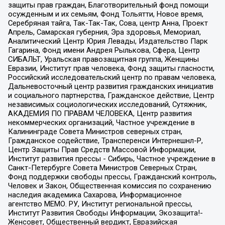
защиты прав граждан, Благотворительный фонд помощи
осужденным и их семьям, Фонд Тольятти, Новое время,
Серебряная тайга, Так-Так-Так, Сова, центр Анна, Проект
Апрель, Самарская губерния, Эра здоровья, Мемориал,
Аналитический Центр Юрия Левады, Издательство Парк
Гагарина, Фонд имени Андрея Рылькова, Сфера, Центр
СИБАЛЬТ, Уральская правозащитная группа, Женщины
Евразии, Институт прав человека, Фонд защиты гласности,
Российский исследовательский центр по правам человека,
Дальневосточный центр развития гражданских инициатив
и социального партнерства, Гражданское действие, Центр
независимых социологических исследований, Сутяжник,
АКАДЕМИЯ ПО ПРАВАМ ЧЕЛОВЕКА, Центр развития
некоммерческих организаций, Частное учреждение в
Калининграде Совета Министров северных стран,
Гражданское содействие, Трансперенси Интернешнл-Р,
Центр Защиты Прав Средств Массовой Информации,
Институт развития прессы - Сибирь, Частное учреждение в
Санкт-Петербурге Совета Министров Северных Стран,
Фонд поддержки свободы прессы, Гражданский контроль,
Человек и Закон, Общественная комиссия по сохранению
наследия академика Сахарова, Информационное
агентство МЕМО. РУ, Институт региональной прессы,
Институт Развития Свободы Информации, Экозащита!-
Женсовет, Общественный вердикт, Евразийская