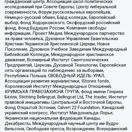
гражданский центр, Ассоциация школ политических
исследований при Совете Европы, Центр либеральной
современности, Форум русскоязычных европейцев,
Немецко-русский обмен, Бард колледж, Европейский
выбор, Фонд Ходорковского, Оксфордский российский
фонд, Фонд Будущее России, Компания свободы
информации, Проект Медиа, Международное партнерство
за права человека, Духовное Управление Евангельских
Христиан Украинской Христианской Церкви, Новое
Поколение, Духовное Учебное Заведение Международный
Библейский Колледж, Международное христианское
движение, Всемирный Институт Саентологических
Предприятий, Церковь Духовной Технологии, Европейская
сеть организаций по наблюдению за выборами,
Республика Польша, СВОБОДНЫЙ ИДЕЛЬ-УРАЛ,
Ассоциация развития журналистики, IStories fonds,
Королевский Институт Международных Отношений,
КРИМСЬКА ПРАВОЗАХИСНА ГРУПА, Фонд имени Генриха
Бёлля, Stichting Bellingcat, Bellingcat Ltd, The Insider, Институт
правовой инициативы Центральной и Восточной Европы,
Фонд Открытой Эстонии, Calvert 22 Foundation, Канадский
украинский конгресс, Институт Макдональда-Лорье,
Украинская национальная федерация Канады,
Декабристы, Международный научный центр им Вудро
Вильсона, Свободная пресса, Возрождение, Всеукраинский