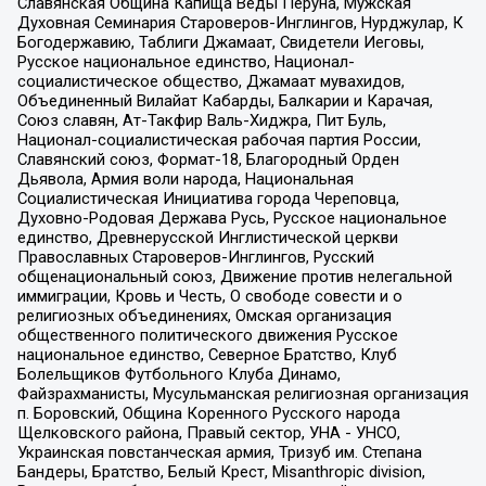
Славянская Община Капища Веды Перуна, Мужская
Духовная Семинария Староверов-Инглингов, Нурджулар, К
Богодержавию, Таблиги Джамаат, Свидетели Иеговы,
Русское национальное единство, Национал-
социалистическое общество, Джамаат мувахидов,
Объединенный Вилайат Кабарды, Балкарии и Карачая,
Союз славян, Ат-Такфир Валь-Хиджра, Пит Буль,
Национал-социалистическая рабочая партия России,
Славянский союз, Формат-18, Благородный Орден
Дьявола, Армия воли народа, Национальная
Социалистическая Инициатива города Череповца,
Духовно-Родовая Держава Русь, Русское национальное
единство, Древнерусской Инглистической церкви
Православных Староверов-Инглингов, Русский
общенациональный союз, Движение против нелегальной
иммиграции, Кровь и Честь, О свободе совести и о
религиозных объединениях, Омская организация
общественного политического движения Русское
национальное единство, Северное Братство, Клуб
Болельщиков Футбольного Клуба Динамо,
Файзрахманисты, Мусульманская религиозная организация
п. Боровский, Община Коренного Русского народа
Щелковского района, Правый сектор, УНА - УНСО,
Украинская повстанческая армия, Тризуб им. Степана
Бандеры, Братство, Белый Крест, Misanthropic division,