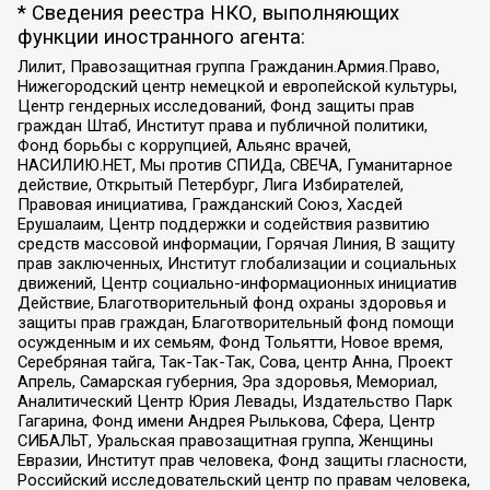
* Сведения реестра НКО, выполняющих
функции иностранного агента:
Лилит, Правозащитная группа Гражданин.Армия.Право,
Нижегородский центр немецкой и европейской культуры,
Центр гендерных исследований, Фонд защиты прав
граждан Штаб, Институт права и публичной политики,
Фонд борьбы с коррупцией, Альянс врачей,
НАСИЛИЮ.НЕТ, Мы против СПИДа, СВЕЧА, Гуманитарное
действие, Открытый Петербург, Лига Избирателей,
Правовая инициатива, Гражданский Союз, Хасдей
Ерушалаим, Центр поддержки и содействия развитию
средств массовой информации, Горячая Линия, В защиту
прав заключенных, Институт глобализации и социальных
движений, Центр социально-информационных инициатив
Действие, Благотворительный фонд охраны здоровья и
защиты прав граждан, Благотворительный фонд помощи
осужденным и их семьям, Фонд Тольятти, Новое время,
Серебряная тайга, Так-Так-Так, Сова, центр Анна, Проект
Апрель, Самарская губерния, Эра здоровья, Мемориал,
Аналитический Центр Юрия Левады, Издательство Парк
Гагарина, Фонд имени Андрея Рылькова, Сфера, Центр
СИБАЛЬТ, Уральская правозащитная группа, Женщины
Евразии, Институт прав человека, Фонд защиты гласности,
Российский исследовательский центр по правам человека,