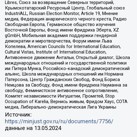
Libres, Союз за возвращение Северных территорий,
Крымскотатарский Ресурсный Центр, Глобальный союз
IndustriALL, Russian Election Monitor, Article 19, Мнение
медиа, Федерация анархического черного креста, Радио
Свободная Европа, Германское общество изучения
Восточной Европы, Фонд имени Фридриха Эберта, XZ
gGmbH, Мобильная академия поддержки гендерной
демократии и миротворчества, Форум имени Льва
Копелева, American Councils for International Education,
Cultural Vistas, Institute of International Education,
Антивоенное движение Антальи, Открытый диалог, Школа
международных отношений и государственной политики
им Питера Мунка, Российско-канадский демократический
альянс, Школа международных отношений им Нормана
Патерсона, Центр Гражданских Свобод, Фонд Бориса
Немцова за Свободу, Фонд имени Фридриха Науманна за
свободу, Феминистское антивоенное сопротивление,
Комитет независимости Ингушетии, Прометей, Stop
Occupation of Karelia, Вернись живым, Фридом Хаус, СОТА
медиа, Либерально-демократическая Лига Украины
Источник:
https://minjust.gov.ru/ru/documents/7756/
данные на
13.05.2024