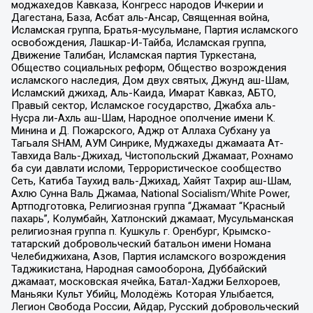
моджахедов Кавказа, Конгресс народов Ичкерии и
Дагестана, База, Асбат аль-Ансар, Священная война,
Исламская группа, Братья-мусульмане, Партия исламского
освобождения, Лашкар-И-Тайба, Исламская группа,
Движение Талибан, Исламская партия Туркестана,
Общество социальных реформ, Общество возрождения
исламского наследия, Дом двух святых, Джунд аш-Шам,
Исламский джихад, Аль-Каида, Имарат Кавказ, АБТО,
Правый сектор, Исламское государство, Джабха аль-
Нусра ли-Ахль аш-Шам, Народное ополчение имени К.
Минина и Д. Пожарского, Аджр от Аллаха Субхану уа
Тагьаля SHAM, АУМ Синрике, Муджахеды джамаата Ат-
Тавхида Валь-Джихад, Чистопольский Джамаат, Рохнамо
ба суи давлати исломи, Террористическое сообщество
Сеть, Катиба Таухид валь-Джихад, Хайят Тахрир аш-Шам,
Ахлю Сунна Валь Джамаа, National Socialism/White Power,
Артподготовка, Религиозная группа “Джамаат “Красный
пахарь”, Колумбайн, Хатлонский джамаат, Мусульманская
религиозная группа п. Кушкуль г. Оренбург, Крымско-
татарский добровольческий батальон имени Номана
Челебиджихана, Азов, Партия исламского возрождения
Таджикистана, Народная самооборона, Дуббайский
джамаат, московская ячейка, Батал-Хаджи Белхороев,
Маньяки Культ Убийц, Молодёжь Которая Улыбается,
Легион Свобода России, Айдар, Русский добровольческий