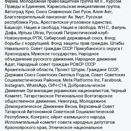
Фирма, Молодежная правозащитная группа МПГ, Курсом
Правды и Единения, Каракольская инициативная группа,
Автоград Крю, Союз Славянских Сил Руси, Алля-Аят,
Благотворительный пансионат Ак Умут, Русская
республика Русь, Арестантское уголовное единство,
Башкорт, Нация и свобода, Нация и свобода, W.H.С., Фалунь
Дафа, Иртыш Ultras, Русский Патриотический клуб-
Новокузнецк/РПК, Сибирский державный союз, Фонд
борьбы с коррупцией, Фонд защиты прав граждан, Штабы
Навального, Совет граждан СССР Прикубанского округа г.
Краснодара, Мужское государство, Народное
объединение русского движения, Народное движение
Адат, Народный совет граждан РСФСР СССР
Архангельской области, Проект Штурм, Граждане СССР,
Держава Союз Советских Светлых Родов, Совет Советских
Социалистических Районов, Meta Platforms Inc, Facebook,
Instagram, WhatsApp, СИЧ-С14, Добровольческое
Движение Организации украинских националистов, Черный
Комитет, Татарстанское Региональное Всетатарское
общественное движение, Невоград, Молодежное
Демократическое Движение Весна, Верховный Совет
Татарской Автономной Советской Социалистической
Республики, Конгресс ойрат-калмыцкого народа,
Исполнительный комитет совета народных депутатов
Красноярского края, Этническое национальное