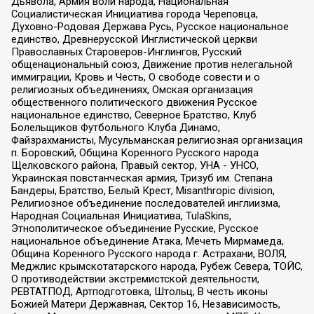
Дьявола, Армия воли народа, Национальная
Социалистическая Инициатива города Череповца,
Духовно-Родовая Держава Русь, Русское национальное
единство, Древнерусской Инглистической церкви
Православных Староверов-Инглингов, Русский
общенациональный союз, Движение против нелегальной
иммиграции, Кровь и Честь, О свободе совести и о
религиозных объединениях, Омская организация
общественного политического движения Русское
национальное единство, Северное Братство, Клуб
Болельщиков Футбольного Клуба Динамо,
Файзрахманисты, Мусульманская религиозная организация
п. Боровский, Община Коренного Русского народа
Щелковского района, Правый сектор, УНА - УНСО,
Украинская повстанческая армия, Тризуб им. Степана
Бандеры, Братство, Белый Крест, Misanthropic division,
Религиозное объединение последователей инглиизма,
Народная Социальная Инициатива, TulaSkins,
Этнополитическое объединение Русские, Русское
национальное объединение Атака, Мечеть Мирмамеда,
Община Коренного Русского народа г. Астрахани, ВОЛЯ,
Меджлис крымскотатарского народа, Рубеж Севера, ТОЙС,
О противодействии экстремистской деятельности,
РЕВТАТПОД, Артподготовка, Штольц, В честь иконы
Божией Матери Державная, Сектор 16, Независимость,