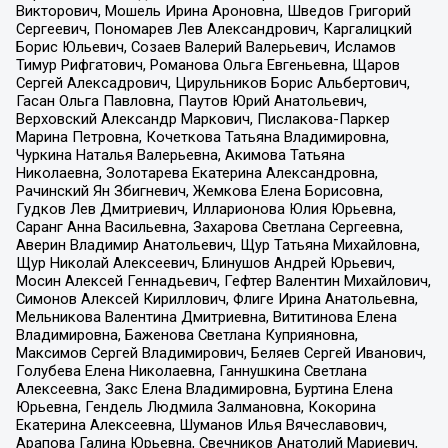
Викторович, Мошель Ирина Ароновна, Шведов Григорий
Сергеевич, Пономарев Лев Александрович, Каргалицкий
Борис Юльевич, Созаев Валерий Валерьевич, Исламов
Тимур Рифгатович, Романова Ольга Евгеньевна, Щаров
Сергей Алексадрович, Цирульников Борис Альбертович,
Гасан Ольга Павловна, Паутов Юрий Анатольевич,
Верховский Александр Маркович, Пислакова-Паркер
Марина Петровна, Кочеткова Татьяна Владимировна,
Чуркина Наталья Валерьевна, Акимова Татьяна
Николаевна, Золотарева Екатерина Александровна,
Рачинский Ян Збигневич, Жемкова Елена Борисовна,
Гудков Лев Дмитриевич, Илларионова Юлия Юрьевна,
Саранг Анна Васильевна, Захарова Светлана Сергеевна,
Аверин Владимир Анатольевич, Щур Татьяна Михайловна,
Щур Николай Алексеевич, Блинушов Андрей Юрьевич,
Мосин Алексей Геннадьевич, Гефтер Валентин Михайлович,
Симонов Алексей Кириллович, Флиге Ирина Анатольевна,
Мельникова Валентина Дмитриевна, Вититинова Елена
Владимировна, Баженова Светлана Куприяновна,
Максимов Сергей Владимирович, Беляев Сергей Иванович,
Голубева Елена Николаевна, Ганнушкина Светлана
Алексеевна, Закс Елена Владимировна, Буртина Елена
Юрьевна, Гендель Людмила Залмановна, Кокорина
Екатерина Алексеевна, Шуманов Илья Вячеславович,
Арапова Галина Юрьевна, Свечников Анатолий Мариевич,