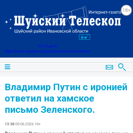
18+
На 14 дней
https://world-weather.ru/pogoda/russia/novokuznetsk/
Владимир Путин с иронией
ответил на хамское
письмо Зеленского.
13:38
09.06.2026 16+