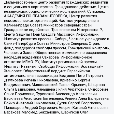
Дальневосточный центр развития гражданских инициатив
и социального партнерства, Гражданское действие, Центр
независимых социологических исследований, Сутяжник,
АКАДЕМИЯ ПО ПРАВАМ ЧЕЛОВЕКА, Центр развития
некоммерческих организаций, Частное учреждение в
Калининграде Совета Министров северных стран,
Гражданское содействие, Трансперенси Интернешнл-Р,
Центр Защиты Прав Средств Массовой Информации,
Институт развития прессы - Сибирь, Частное учреждение в
Санкт-Петербурге Совета Министров Северных Стран,
Фонд поддержки свободы прессы, Гражданский контроль,
Человек и Закон, Общественная комиссия по сохранению
наследия академика Сахарова, Информационное
агентство МЕМО. РУ, Институт региональной прессы,
Институт Развития Свободы Информации, Экозащита!-
Женсовет, Общественный вердикт, Евразийская
антимонопольная ассоциация, Бедушев Петр Петрович,
Дзугкоева Регина Николаевна, Кривенко Сергей
Владимирович, Милославский Павел Юрьевич, Шнырова
Ольга Вадимовна, Чанышева Лилия Айратовна, Сидорович
Ольга Борисовна, Туровский Александр Алексеевич,
Васильева Анастасия Евгеньевна, Ривина Анна Валерьевна,
Бойко Анатолий Николаевич, Дугин Сергей Георгиевич,
Пивоваров Андрей Сергеевич, Аверин Виталий Евгеньевич,
Барахоев Магомед Бекханович, Шарипков Олег