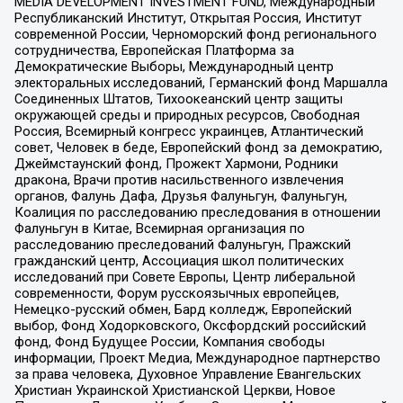
MEDIA DEVELOPMENT INVESTMENT FUND, Международный
Республиканский Институт, Открытая Россия, Институт
современной России, Черноморский фонд регионального
сотрудничества, Европейская Платформа за
Демократические Выборы, Международный центр
электоральных исследований, Германский фонд Маршалла
Соединенных Штатов, Тихоокеанский центр защиты
окружающей среды и природных ресурсов, Свободная
Россия, Всемирный конгресс украинцев, Атлантический
совет, Человек в беде, Европейский фонд за демократию,
Джеймстаунский фонд, Прожект Хармони, Родники
дракона, Врачи против насильственного извлечения
органов, Фалунь Дафа, Друзья Фалуньгун, Фалуньгун,
Коалиция по расследованию преследования в отношении
Фалуньгун в Китае, Всемирная организация по
расследованию преследований Фалуньгун, Пражский
гражданский центр, Ассоциация школ политических
исследований при Совете Европы, Центр либеральной
современности, Форум русскоязычных европейцев,
Немецко-русский обмен, Бард колледж, Европейский
выбор, Фонд Ходорковского, Оксфордский российский
фонд, Фонд Будущее России, Компания свободы
информации, Проект Медиа, Международное партнерство
за права человека, Духовное Управление Евангельских
Христиан Украинской Христианской Церкви, Новое