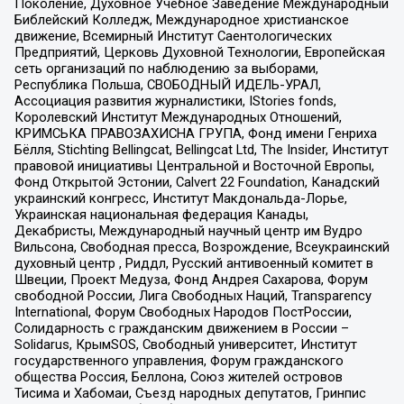
Поколение, Духовное Учебное Заведение Международный
Библейский Колледж, Международное христианское
движение, Всемирный Институт Саентологических
Предприятий, Церковь Духовной Технологии, Европейская
сеть организаций по наблюдению за выборами,
Республика Польша, СВОБОДНЫЙ ИДЕЛЬ-УРАЛ,
Ассоциация развития журналистики, IStories fonds,
Королевский Институт Международных Отношений,
КРИМСЬКА ПРАВОЗАХИСНА ГРУПА, Фонд имени Генриха
Бёлля, Stichting Bellingcat, Bellingcat Ltd, The Insider, Институт
правовой инициативы Центральной и Восточной Европы,
Фонд Открытой Эстонии, Calvert 22 Foundation, Канадский
украинский конгресс, Институт Макдональда-Лорье,
Украинская национальная федерация Канады,
Декабристы, Международный научный центр им Вудро
Вильсона, Свободная пресса, Возрождение, Всеукраинский
духовный центр , Риддл, Русский антивоенный комитет в
Швеции, Проект Медуза, Фонд Андрея Сахарова, Форум
свободной России, Лига Свободных Наций, Transparеncy
International, Форум Свободных Народов ПостРоссии,
Солидарность с гражданским движением в России –
Solidarus, КрымSOS, Свободный университет, Институт
государственного управления, Форум гражданского
общества Россия, Беллона, Союз жителей островов
Тисима и Хабомаи, Съезд народных депутатов, Гринпис