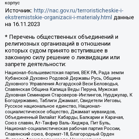
корпус
Источник:
http://nac.gov.ru/terroristicheskie-i-
ekstremistskie-organizacii-i-materialy.html
данные
на
16.11.2023
* Перечень общественных объединений и
религиозных организаций в отношении
которых судом принято вступившее в
законную силу решение о ликвидации или
запрете деятельности:
Национал-большевистская партия, ВЕК РА, Рада земли
Кубанской Духовно Родовой Державы Русь, Община
Духовного Управления Асгардской Веси Беловодья,
Славянская Община Капища Веды Перуна, Мужская
Духовная Семинария Староверов-Инглингов, Нурджулар, К
Богодержавию, Таблиги Джамаат, Свидетели Иеговы,
Русское национальное единство, Национал-
социалистическое общество, Джамаат мувахидов,
Объединенный Вилайат Кабарды, Балкарии и Карачая,
Союз славян, Ат-Такфир Валь-Хиджра, Пит Буль,
Национал-социалистическая рабочая партия России,
Славянский союз, Формат-18, Благородный Орден