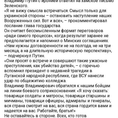
Владимир Путин с иронией ответил на хамское письмо
Зеленского.
«Я не вижу смысла встречаться. Смысл только для
украинской стороны – остановить наступление наших
Вооруженных сил. Вот и все», – прокомментировал
послание глава государства.
Он считает бессмысленным формат переговоров
«ради самого процесса», когда результат заранее не
предполагается и напомнил о Минских соглашениях.
«Нам нужны договоренности не на полгода, не на три
месяца, а на длительную историческую перспективу»,
– подчеркнул Путин.
«Они просят о встрече и совершают такие ужасные
преступления, как убийство детей», – с горечью
вспомнил президент о недавней трагедии в
Луганской народной республике, где ВСУ нанесли
удар по общежитию колледжа.
Владимир Владимирович обратился к нашим бойцам
на линии боевого соприкосновения: «Я хочу сказать:
товарищи солдаты и матросы, товарищи старшины и
мичманы, товарищи офицеры, адмиралы и генералы,
вся страна смотрит на вас, вся страна гордится вами и
надеется на вас. Работайте, братья!»
Не оставайтесь в стороне. Всех, кто готов