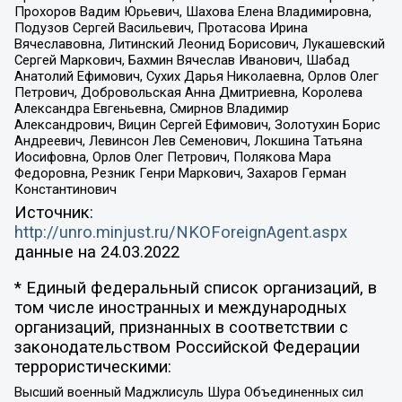
Прохоров Вадим Юрьевич, Шахова Елена Владимировна,
Подузов Сергей Васильевич, Протасова Ирина
Вячеславовна, Литинский Леонид Борисович, Лукашевский
Сергей Маркович, Бахмин Вячеслав Иванович, Шабад
Анатолий Ефимович, Сухих Дарья Николаевна, Орлов Олег
Петрович, Добровольская Анна Дмитриевна, Королева
Александра Евгеньевна, Смирнов Владимир
Александрович, Вицин Сергей Ефимович, Золотухин Борис
Андреевич, Левинсон Лев Семенович, Локшина Татьяна
Иосифовна, Орлов Олег Петрович, Полякова Мара
Федоровна, Резник Генри Маркович, Захаров Герман
Константинович
Источник:
http://unro.minjust.ru/NKOForeignAgent.aspx
данные на
24.03.2022
* Единый федеральный список организаций, в
том числе иностранных и международных
организаций, признанных в соответствии с
законодательством Российской Федерации
террористическими:
Высший военный Маджлисуль Шура Объединенных сил