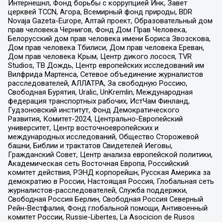
Интернешнл, Фонд борьбы с коррупцией Инк, Завет
церквей TCCN, Агора, Всемирный фонд природы, BDR
Novaja Gazeta-Europe, Алтай проект, Образовательный дом
прав человека Чернигов, Фонд Дом Прав Человека,
Белорусский дом прав человека имени Бориса Звозскова,
Дом прав человека Тбилиси, Дом прав человека Ереван,
Дом прав человека Крым, Центр дикого лосося, TVR
Studios, ТВ Дождь, Центр европейских исследований им
Вилфрида Мартенса, Сетевое объединение журналистов
расследователей, АЛЛАТРА, За свободную Россию,
Свободная Бурятия, Uralic, UnKremlin, Международная
федерация транспортных рабочих, ИстЧам Финланд,
Гудзоновский институт, Фонд Демократического
Развития, Комитет-2024, Центрально-Европейский
университет, Центр восточноевропейских и
международных исследований, Общество Сторожевой
башни, Библии и трактатов Свидетелей Иеговы,
Гражданский Совет, Центр анализа европейской политики,
Академическая сеть Восточная Европа, Российский
комитет действия, РЭНД корпорейшн, Русская Америка за
демократию в России, Настоящая Россия, Глобальная сеть
журналистов-расследователей, Служба поддержки,
Свободная Россия Берлин, Свободная Россия Северный
Рейн-Вестфалия, Фонд глобальной помощи, Антивоенный
комитет России, Russie-Libertes, La Asocicion de Rusos