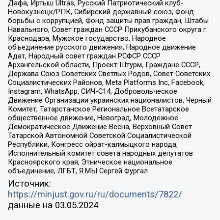
Дафа, Иртыш Ultras, Русский Патриотический клуб-
Новокузнецк/РПК, Сибирский державный союз, Фонд
борьбы с коррупцией, Фонд защиты прав граждан, Штабы
Навального, Совет граждан СССР Прикубанского округа г.
Краснодара, Мужское государство, Народное
объединение русского движения, Народное движение
Адат, Народный совет граждан РСФСР СССР
Архангельской области, Проект Штурм, Граждане СССР,
Держава Союз Советских Светлых Родов, Совет Советских
Социалистических Районов, Meta Platforms Inc, Facebook,
Instagram, WhatsApp, СИЧ-С14, Добровольческое
Движение Организации украинских националистов, Черный
Комитет, Татарстанское Региональное Всетатарское
общественное движение, Невоград, Молодежное
Демократическое Движение Весна, Верховный Совет
Татарской Автономной Советской Социалистической
Республики, Конгресс ойрат-калмыцкого народа,
Исполнительный комитет совета народных депутатов
Красноярского края, Этническое национальное
объединение, ЛГБТ, Я.МЫ Сергей Фургал
Источник:
https://minjust.gov.ru/ru/documents/7822/
данные на
03.05.2024