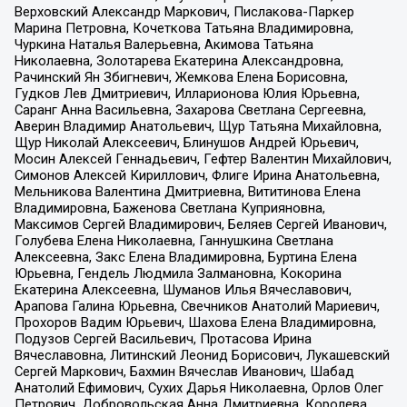
Верховский Александр Маркович, Пислакова-Паркер
Марина Петровна, Кочеткова Татьяна Владимировна,
Чуркина Наталья Валерьевна, Акимова Татьяна
Николаевна, Золотарева Екатерина Александровна,
Рачинский Ян Збигневич, Жемкова Елена Борисовна,
Гудков Лев Дмитриевич, Илларионова Юлия Юрьевна,
Саранг Анна Васильевна, Захарова Светлана Сергеевна,
Аверин Владимир Анатольевич, Щур Татьяна Михайловна,
Щур Николай Алексеевич, Блинушов Андрей Юрьевич,
Мосин Алексей Геннадьевич, Гефтер Валентин Михайлович,
Симонов Алексей Кириллович, Флиге Ирина Анатольевна,
Мельникова Валентина Дмитриевна, Вититинова Елена
Владимировна, Баженова Светлана Куприяновна,
Максимов Сергей Владимирович, Беляев Сергей Иванович,
Голубева Елена Николаевна, Ганнушкина Светлана
Алексеевна, Закс Елена Владимировна, Буртина Елена
Юрьевна, Гендель Людмила Залмановна, Кокорина
Екатерина Алексеевна, Шуманов Илья Вячеславович,
Арапова Галина Юрьевна, Свечников Анатолий Мариевич,
Прохоров Вадим Юрьевич, Шахова Елена Владимировна,
Подузов Сергей Васильевич, Протасова Ирина
Вячеславовна, Литинский Леонид Борисович, Лукашевский
Сергей Маркович, Бахмин Вячеслав Иванович, Шабад
Анатолий Ефимович, Сухих Дарья Николаевна, Орлов Олег
Петрович, Добровольская Анна Дмитриевна, Королева