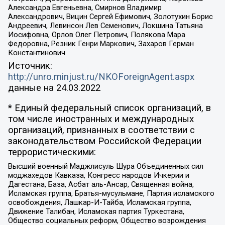
Александра Евгеньевна, Смирнов Владимир
Александрович, Вицин Сергей Ефимович, Золотухин Борис
Андреевич, Левинсон Лев Семенович, Локшина Татьяна
Иосифовна, Орлов Олег Петрович, Полякова Мара
Федоровна, Резник Генри Маркович, Захаров Герман
Константинович
Источник:
http://unro.minjust.ru/NKOForeignAgent.aspx
данные на
24.03.2022
* Единый федеральный список организаций, в
том числе иностранных и международных
организаций, признанных в соответствии с
законодательством Российской Федерации
террористическими:
Высший военный Маджлисуль Шура Объединенных сил
моджахедов Кавказа, Конгресс народов Ичкерии и
Дагестана, База, Асбат аль-Ансар, Священная война,
Исламская группа, Братья-мусульмане, Партия исламского
освобождения, Лашкар-И-Тайба, Исламская группа,
Движение Талибан, Исламская партия Туркестана,
Общество социальных реформ, Общество возрождения