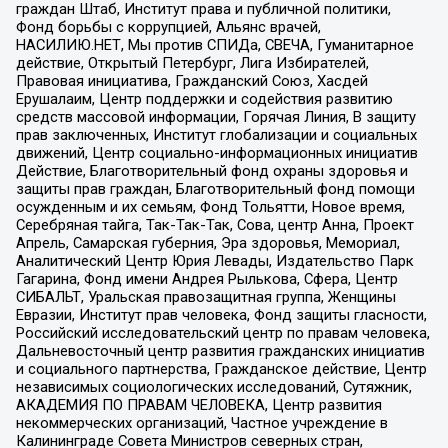
граждан Штаб, Институт права и публичной политики,
Фонд борьбы с коррупцией, Альянс врачей,
НАСИЛИЮ.НЕТ, Мы против СПИДа, СВЕЧА, Гуманитарное
действие, Открытый Петербург, Лига Избирателей,
Правовая инициатива, Гражданский Союз, Хасдей
Ерушалаим, Центр поддержки и содействия развитию
средств массовой информации, Горячая Линия, В защиту
прав заключенных, Институт глобализации и социальных
движений, Центр социально-информационных инициатив
Действие, Благотворительный фонд охраны здоровья и
защиты прав граждан, Благотворительный фонд помощи
осужденным и их семьям, Фонд Тольятти, Новое время,
Серебряная тайга, Так-Так-Так, Сова, центр Анна, Проект
Апрель, Самарская губерния, Эра здоровья, Мемориал,
Аналитический Центр Юрия Левады, Издательство Парк
Гагарина, Фонд имени Андрея Рылькова, Сфера, Центр
СИБАЛЬТ, Уральская правозащитная группа, Женщины
Евразии, Институт прав человека, Фонд защиты гласности,
Российский исследовательский центр по правам человека,
Дальневосточный центр развития гражданских инициатив
и социального партнерства, Гражданское действие, Центр
независимых социологических исследований, Сутяжник,
АКАДЕМИЯ ПО ПРАВАМ ЧЕЛОВЕКА, Центр развития
некоммерческих организаций, Частное учреждение в
Калининграде Совета Министров северных стран,