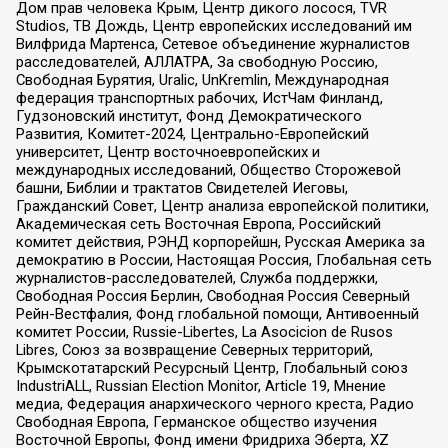
Дом прав человека Крым, Центр дикого лосося, TVR
Studios, ТВ Дождь, Центр европейских исследований им
Вилфрида Мартенса, Сетевое объединение журналистов
расследователей, АЛЛАТРА, За свободную Россию,
Свободная Бурятия, Uralic, UnKremlin, Международная
федерация транспортных рабочих, ИстЧам Финланд,
Гудзоновский институт, Фонд Демократического
Развития, Комитет-2024, Центрально-Европейский
университет, Центр восточноевропейских и
международных исследований, Общество Сторожевой
башни, Библии и трактатов Свидетелей Иеговы,
Гражданский Совет, Центр анализа европейской политики,
Академическая сеть Восточная Европа, Российский
комитет действия, РЭНД корпорейшн, Русская Америка за
демократию в России, Настоящая Россия, Глобальная сеть
журналистов-расследователей, Служба поддержки,
Свободная Россия Берлин, Свободная Россия Северный
Рейн-Вестфалия, Фонд глобальной помощи, Антивоенный
комитет России, Russie-Libertes, La Asocicion de Rusos
Libres, Союз за возвращение Северных территорий,
Крымскотатарский Ресурсный Центр, Глобальный союз
IndustriALL, Russian Election Monitor, Article 19, Мнение
медиа, Федерация анархического черного креста, Радио
Свободная Европа, Германское общество изучения
Восточной Европы, Фонд имени Фридриха Эберта, XZ