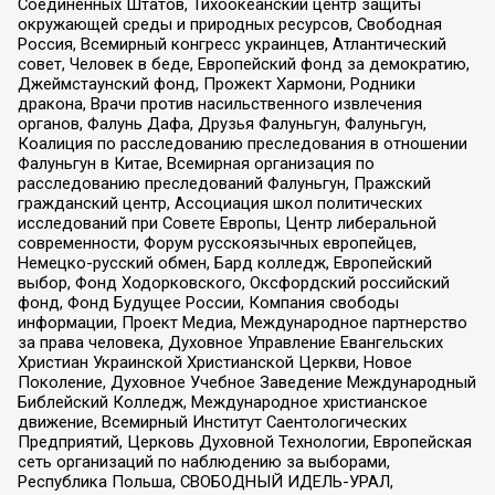
Соединенных Штатов, Тихоокеанский центр защиты
окружающей среды и природных ресурсов, Свободная
Россия, Всемирный конгресс украинцев, Атлантический
совет, Человек в беде, Европейский фонд за демократию,
Джеймстаунский фонд, Прожект Хармони, Родники
дракона, Врачи против насильственного извлечения
органов, Фалунь Дафа, Друзья Фалуньгун, Фалуньгун,
Коалиция по расследованию преследования в отношении
Фалуньгун в Китае, Всемирная организация по
расследованию преследований Фалуньгун, Пражский
гражданский центр, Ассоциация школ политических
исследований при Совете Европы, Центр либеральной
современности, Форум русскоязычных европейцев,
Немецко-русский обмен, Бард колледж, Европейский
выбор, Фонд Ходорковского, Оксфордский российский
фонд, Фонд Будущее России, Компания свободы
информации, Проект Медиа, Международное партнерство
за права человека, Духовное Управление Евангельских
Христиан Украинской Христианской Церкви, Новое
Поколение, Духовное Учебное Заведение Международный
Библейский Колледж, Международное христианское
движение, Всемирный Институт Саентологических
Предприятий, Церковь Духовной Технологии, Европейская
сеть организаций по наблюдению за выборами,
Республика Польша, СВОБОДНЫЙ ИДЕЛЬ-УРАЛ,