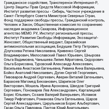
Гражданское содействие, Трансперенси Интернешнл-Р,
Центр Защиты Прав Средств Массовой Информации,
Институт развития прессы - Сибирь, Частное учреждение в
Санкт-Петербурге Совета Министров Северных Стран,
Фонд поддержки свободы прессы, Гражданский контроль,
Человек и Закон, Общественная комиссия по сохранению
наследия академика Сахарова, Информационное
агентство МЕМО. РУ, Институт региональной прессы,
Институт Развития Свободы Информации, Экозащита!-
Женсовет, Общественный вердикт, Евразийская
антимонопольная ассоциация, Бедушев Петр Петрович,
Дзугкоева Регина Николаевна, Кривенко Сергей
Владимирович, Милославский Павел Юрьевич, Шнырова
Ольга Вадимовна, Чанышева Лилия Айратовна, Сидорович
Ольга Борисовна, Туровский Александр Алексеевич,
Васильева Анастасия Евгеньевна, Ривина Анна Валерьевна,
Бойко Анатолий Николаевич, Дугин Сергей Георгиевич,
Пивоваров Андрей Сергеевич, Аверин Виталий Евгеньевич,
Барахоев Магомед Бекханович, Шарипков Олег
Викторович, Мошель Ирина Ароновна, Шведов Григорий
Сергеевич, Пономарев Лев Александрович, Каргалицкий
Борис Юльевич, Созаев Валерий Валерьевич, Исламов
Тимур Рифгатович, Романова Ольга Евгеньевна, Щаров
Сергей Алексадрович, Цирульников Борис Альбертович,
Гасан Ольга Павловна, Паутов Юрий Анатольевич,