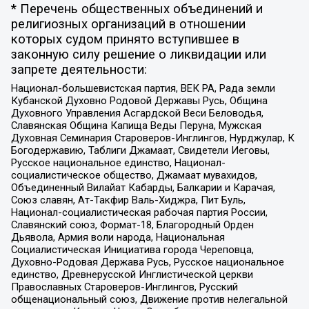
* Перечень общественных объединений и
религиозных организаций в отношении
которых судом принято вступившее в
законную силу решение о ликвидации или
запрете деятельности:
Национал-большевистская партия, ВЕК РА, Рада земли
Кубанской Духовно Родовой Державы Русь, Община
Духовного Управления Асгардской Веси Беловодья,
Славянская Община Капища Веды Перуна, Мужская
Духовная Семинария Староверов-Инглингов, Нурджулар, К
Богодержавию, Таблиги Джамаат, Свидетели Иеговы,
Русское национальное единство, Национал-
социалистическое общество, Джамаат мувахидов,
Объединенный Вилайат Кабарды, Балкарии и Карачая,
Союз славян, Ат-Такфир Валь-Хиджра, Пит Буль,
Национал-социалистическая рабочая партия России,
Славянский союз, Формат-18, Благородный Орден
Дьявола, Армия воли народа, Национальная
Социалистическая Инициатива города Череповца,
Духовно-Родовая Держава Русь, Русское национальное
единство, Древнерусской Инглистической церкви
Православных Староверов-Инглингов, Русский
общенациональный союз, Движение против нелегальной