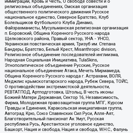
иммиграции, Кровь и Честь, О свободе совести и о
религиозных объединениях, Омская организация
общественного политического движения Русское
национальное единство, Северное Братство, Клуб
Болельщиков Футбольного Клуба Динамо,
Файзрахманисты, Мусульманская религиозная организация
п. Боровский, Община Коренного Русского народа
Щелковского района, Правый сектор, УНА - УНСО,
Украинская повстанческая армия, Тризуб им. Степана
Бандеры, Братство, Белый Крест, Misanthropic division,
Религиозное объединение последователей инглиизма,
Народная Социальная Инициатива, TulaSkins,
Этнополитическое объединение Русские, Русское
национальное объединение Атака, Мечеть Мирмамеда,
Община Коренного Русского народа г. Астрахани, ВОЛЯ,
Меджлис крымскотатарского народа, Рубеж Севера, ТОЙС,
О противодействии экстремистской деятельности,
РЕВТАТПОД, Артподготовка, Штольц, В честь иконы
Божией Матери Державная, Сектор 16, Независимость,
Фирма, Молодежная правозащитная группа МПГ, Курсом
Правды и Единения, Каракольская инициативная группа,
Автоград Крю, Союз Славянских Сил Руси, Алля-Аят,
Благотворительный пансионат Ак Умут, Русская
республика Русь, Арестантское уголовное единство,
Башкорт, Нация и свобода, Нация и свобода, W.H.С., Фалунь