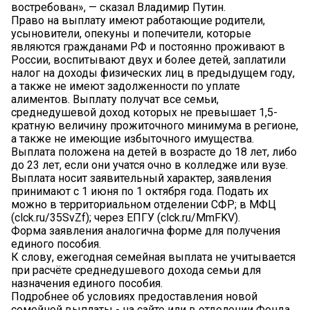
востребован», — сказал Владимир Путин.
Право на выплату имеют работающие родители,
усыновители, опекуны и попечители, которые
являются гражданами РФ и постоянно проживают в
России, воспитывают двух и более детей, заплатили
налог на доходы физических лиц в предыдущем году,
а также не имеют задолженности по уплате
алиментов. Выплату получат все семьи,
среднедушевой доход которых не превышает 1,5-
кратную величину прожиточного минимума в регионе,
а также не имеющие избыточного имущества.
Выплата положена на детей в возрасте до 18 лет, либо
до 23 лет, если они учатся очно в колледже или вузе.
Выплата носит заявительный характер, заявления
принимают с 1 июня по 1 октября года. Подать их
можно в территориальном отделении СФР; в МФЦ
(clck.ru/35SvZf); через ЕПГУ (clck.ru/MmFKV).
Форма заявления аналогична форме для получения
единого пособия.
К слову, ежегодная семейная выплата не учитывается
при расчёте среднедушевого дохода семьи для
назначения единого пособия.
Подробнее об условиях предоставления новой
семейной выплаты - на сайте или в отделении Фонда