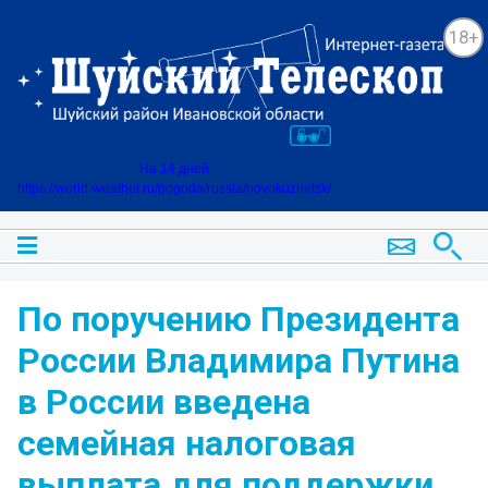
18+
На 14 дней
https://world-weather.ru/pogoda/russia/novokuznetsk/
По поручению Президента
России Владимира Путина
в России введена
семейная налоговая
выплата для поддержки