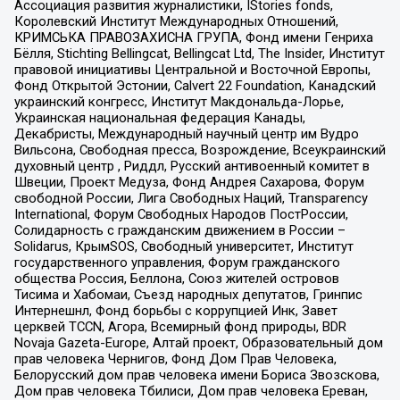
Ассоциация развития журналистики, IStories fonds,
Королевский Институт Международных Отношений,
КРИМСЬКА ПРАВОЗАХИСНА ГРУПА, Фонд имени Генриха
Бёлля, Stichting Bellingcat, Bellingcat Ltd, The Insider, Институт
правовой инициативы Центральной и Восточной Европы,
Фонд Открытой Эстонии, Calvert 22 Foundation, Канадский
украинский конгресс, Институт Макдональда-Лорье,
Украинская национальная федерация Канады,
Декабристы, Международный научный центр им Вудро
Вильсона, Свободная пресса, Возрождение, Всеукраинский
духовный центр , Риддл, Русский антивоенный комитет в
Швеции, Проект Медуза, Фонд Андрея Сахарова, Форум
свободной России, Лига Свободных Наций, Transparеncy
International, Форум Свободных Народов ПостРоссии,
Солидарность с гражданским движением в России –
Solidarus, КрымSOS, Свободный университет, Институт
государственного управления, Форум гражданского
общества Россия, Беллона, Союз жителей островов
Тисима и Хабомаи, Съезд народных депутатов, Гринпис
Интернешнл, Фонд борьбы с коррупцией Инк, Завет
церквей TCCN, Агора, Всемирный фонд природы, BDR
Novaja Gazeta-Europe, Алтай проект, Образовательный дом
прав человека Чернигов, Фонд Дом Прав Человека,
Белорусский дом прав человека имени Бориса Звозскова,
Дом прав человека Тбилиси, Дом прав человека Ереван,