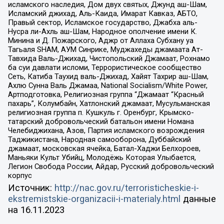
исламского наследия, Дом двух святых, Джунд аш-Шам,
Исламский джихад, Аль-Каида, Имарат Кавказ, АБТО,
Правый сектор, Исламское государство, Джабха аль-
Нусра ли-Ахль аш-Шам, Народное ополчение имени К.
Минина и Д. Пожарского, Аджр от Аллаха Субхану уа
Тагьаля SHAM, АУМ Синрике, Муджахеды джамаата Ат-
Тавхида Валь-Джихад, Чистопольский Джамаат, Рохнамо
ба суи давлати исломи, Террористическое сообщество
Сеть, Катиба Таухид валь-Джихад, Хайят Тахрир аш-Шам,
Ахлю Сунна Валь Джамаа, National Socialism/White Power,
Артподготовка, Религиозная группа “Джамаат “Красный
пахарь”, Колумбайн, Хатлонский джамаат, Мусульманская
религиозная группа п. Кушкуль г. Оренбург, Крымско-
татарский добровольческий батальон имени Номана
Челебиджихана, Азов, Партия исламского возрождения
Таджикистана, Народная самооборона, Дуббайский
джамаат, московская ячейка, Батал-Хаджи Белхороев,
Маньяки Культ Убийц, Молодёжь Которая Улыбается,
Легион Свобода России, Айдар, Русский добровольческий
корпус
Источник:
http://nac.gov.ru/terroristicheskie-i-
ekstremistskie-organizacii-i-materialy.html
данные
на
16.11.2023