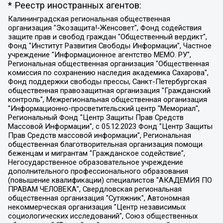
* Реестр иностранных агентов:
Калининградская региональная общественная организация "Экозащита!-Женсовет", Фонд содействия защите прав и свобод граждан "Общественный вердикт", Фонд "Институт Развития Свободы Информации", Частное учреждение "Информационное агентство МЕМО. РУ", Региональная общественная организация "Общественная комиссия по сохранению наследия академика Сахарова", Фонд поддержки свободы прессы, Санкт-Петербургская общественная правозащитная организация "Гражданский контроль", Межрегиональная общественная организация "Информационно-просветительский центр "Мемориал", Региональный Фонд "Центр Защиты Прав Средств Массовой Информации", с 05.12.2023 Фонд "Центр Защиты Прав Средств массовой информации", Региональная общественная благотворительная организация помощи беженцам и мигрантам "Гражданское содействие", Негосударственное образовательное учреждение дополнительного профессионального образования (повышение квалификации) специалистов "АКАДЕМИЯ ПО ПРАВАМ ЧЕЛОВЕКА", Свердловская региональная общественная организация "Сутяжник", Автономная некоммерческая организация "Центр независимых социологических исследований", Союз общественных объединений "Российский исследовательский центр по правам человека", Региональное общественное учреждение научно-информационный центр "МЕМОРИАЛ", Некоммерческая организация "Фонд защиты гласности", Автономная некоммерческая организация "Институт прав человека", Городская общественная организация "Екатеринбургское общество "МЕМОРИАЛ", Городская общественная организация "Рязанское историко-просветительское и правозащитное общество "Мемориал" (Рязанский Мемориал), Челябинский региональный орган общественной самодеятельности – женское общественное объединение "Женщины Евразии", Челябинский региональный орган общественной самодеятельности "Уральская правозащитная группа", Фонд содействия защите здоровья и социальной справедливости имени Андрея Рылькова, Автономная Некоммерческая Организация "Аналитический Центр Юрия Левады", Автономная некоммерческая организация социальной поддержки населения "Проект Апрель", Региональная общественная организация помощи женщинам и детям, находящимся в кризисной ситуации "Информационно-методический центр "Анна", Фонд содействия развитию массовых коммуникаций и правовому просвещению "Так-так-Так", Фонд содействия устойчивому развитию "Серебряная тайга", Свердловский региональный общественный фонд социальных проектов "Новое время", "Idel.Реалии", Кавказ.Реалии, Крым.Реалии, Телеканал Настоящее Время, Татаро-башкирская служба Радио Свобода (Azatliq Radiosi), Радио Свободная Европа/Радио Свобода (PCE/PC), "Сибирь.Реалии", "Фактограф", Благотворительный фонд помощи осужденным и их семьям, Автономная некоммерческая организация "Институт глобализации и социальных движений", Фонд "В защиту прав заключенных", Частное учреждение "Центр поддержки и содействия развитию средств массовой информации", Пензенский региональный общественный благотворительный фонд "Гражданский союз", "Север.Реалии", Некоммерческая организация Фонд "Правовая инициатива", Общество с ограниченной ответственностью "Радио Свободная Европа/Радио Свобода", Чешское информационное агентство "MEDIUM-ORIENT", Красноярская региональная общественная организация "Мы против СПИДа", Камалягин Денис Николаевич, Маркелов Сергей Евгеньевич, Пономарев Лев Александрович, Савицкая Людмила Алексеевна, Автономная некоммерческая организация "Центр по работе с проблемой насилия "НАСИЛИЮ.НЕТ", Межрегиональный профессиональный союз работников здравоохранения "Альянс врачей", Юридическое лицо, зарегистрированное в Латвийской Республике, SIA "Medusa Project" (регистрационный номер 40103797863, дата регистрации 10.06.2014), Некоммерческая организация "Фонд по борьбе с коррупцией", Автономная некоммерческая организация "Институт права и публичной политики", Баданин Роман Сергеевич, Гликин Максим Александрович, Железнова Мария Михайловна, Лукьянова Юлия Сергеевна, Маетная Елизавета Витальевна, Маняхин Петр Борисович, Чуракова Ольга Владимировна, Ярош Юлия Петровна, Юридическое лицо "The Insider SIA", зарегистрированное в Риге, Латвийская Республика (дата регистрации 26.06.2015), являющееся администратором доменного имени интернет-издания "The Insider SIA", https://theins.ru, Постернак Алексей Евгеньевич, Рубин Михаил Аркадьевич, Анин Роман Александрович, Юридическое лицо Istories fonds, зарегистрированное в Латвийской Республике (регистрационный номер 50008295751, дата регистрации 24.02.2020), Великовский Дмитрий Александрович, Долинина Ирина Николаевна, Мароховская Алеся Алексеевна, Шлейнов Роман Юрьевич, Шмагун Олеся Валентиновна, Общество с ограниченной ответственностью "Альтаир 2021", Общество с ограниченной ответственностью "Вега 2021", Общество с ограниченной ответственностью "Главный редактор 2021", Общество с ограниченной ответственностью "Ромашки монолит", Важенков Артем Валерьевич, Ивановская областная общественная организация "Центр гендерных исследований", Гурман Юрий Альбертович, Медиапроект "ОВД-Инфо", Егоров Владимир Владимирович, Жилинский Владимир Александрович, Общество с ограниченной ответственностью "ЗП", Иванова София Юрьевна, Карезина Инна Павловна, Кильтау Екатерина Викторовна, Петров Алексей Викторович, Пискунов Сергей Евгеньевич, Смирнов Сергей Сергеевич, Тихонов Михаил Сергеевич, Общество с ограниченной ответственностью "ЖУРНАЛИСТ-ИНОСТРАННЫЙ АГЕНТ", Арапова Галина Юрьевна, Вольтская Татьяна Анатольевна, Американская компания "Mason G.E.S. Anonymous Foundation" (США), являющаяся владельцем интернет-издания https://mnews.world/, Компания "Stichting Bellingcat", зарегистрированная в Нидерландах (дата регистрации 11.07.2018), Захаров Андрей Вячеславович, Клепиковская Екатерина Дмитриевна, Общество с ограниченной ответственностью "МЕМО", Перл Роман Александрович, Симонов Евгений Алексеевич, Соловьева Елена Анатольевна, Сотников Даниил Владимирович, Сурначева Елизавета Дмитриевна, Автономная некоммерческая организация по защите прав человека и информированию населения "Якутия – Наше Мнение", Общество с ограниченной ответственностью "Москоу диджитал медиа", с 26.01.2023 Общество с ограниченной ответственностью "Чайка Белые сады", Ветошкина Валерия Валерьевна, Заговора Максим Александрович, Межрегиональное общественное движение "Российская ЛГБТ - сеть", Оленичев Максим Владимирович, Павлов Иван Юрьевич, Скворцова Елена Сергеевна, Общество с ограниченной ответственностью "Как бы инагент", Кочетков Игорь Викторович, Общество с ограниченной ответственностью "Честные выборы", Еланчик Олег Александрович, Общество с ограниченной ответственностью "Нобелевский призыв", Гималова Регина Эмилевна, Григорьев Андрей Валерьевич, Григорьева Алина Александровна, Ассоциация по содействию защите прав призывников, альтернативнослужащих и военнослужащих "Правозащитная группа "Гражданин.Армия.Право", Хисамова Регина Фаритовна, Автономная некоммерческая организация по реализации социально-правовых программ "Лилит", Дальневосточное общественное движение "Маяк", Санкт-Петербургская ЛГБТ-инициативная группа "Выход", Инициативная группа ЛГБТ+ "Реверс", Алексеев Андрей Викторович, Бекбулатова Таисия Львовна, Беляев Иван Михайлович, Владыкина Елена Сергеевна, Гельман Марат Александрович, Никульшина Вероника Юрьевна, Толоконникова Надежда Андреевна, Шендерович Виктор Анатольевич, Общество с ограниченной ответственностью "Данное сообщение", Общество с ограниченной ответственностью Издательский дом "Новая глава", Айнбиндер Александра Александровна, Московский комьюнити-центр для ЛГБТ+инициатив, Благотворительный фонд развития филантропии, Deutsche Welle (Германия, Kurt-Schumacher-Strasse 3, 53113 Bonn), Борзунова Мария Михайловна, Воробьев Виктор Викторович, Голубева Анна Львовна, Константинова Алла Михайловна, Малкова Ирина Владимировна, Мурадов Мурад Абдулгалимович, Осетинская Елизавета Николаевна, Понасенков Евгений Николаевич, Ганапольский Матвей Юрьевич, Киселев Евгений Алексеевич, Борухович Ирина Григорьевна, Дремин Иван Тимофеевич, Дубровский Дмитрий Викторович, Красноярская региональная общественная организация поддержки и развития альтернативных образовательных технологий и межкультурных коммуникаций "ИНТЕРРА", Маяковская Екатерина Алексеевна, Фейгин Марк Захарович, Филимонов Андрей Викторович, Дзугкоева Регина Николаевна, Доброхотов Роман Александрович, Дудь Юрий Александрович, Елкин Сергей Владимирович, Кругликов Кирилл Игоревич, Сабунаева Мария Леонидовна, Семенов Алексей Владимирович, Шаинян Карен Багратович, Шульман Екатерина Михайловна, Асафьев Артур Валерьевич, Вахштайн Виктор Семенович, Венедиктов Алексей Алексеевич, Лушникова Екатерина Евгеньевна, Волков Леонид Михайлович, Невзоров Александр Глебович, Пархоменко Сергей Борисович, Сироткин Ярослав Николаевич, Кара-Мурза Владимир Владимирович, Баранова Наталья Владимировна, Гозман Леонид Яковлевич, Кагарлицкий Борис Юльевич, Климарев Михаил Валерьевич, Милов Владимир Станиславович, Автономная некоммерческая организация Краснодарский центр современного искусства "Типография", Моргенштерн Алишер Тагирович, Соболь Любовь Эдуардовна, Общество с ограниченной ответственностью "ЛИЗА НОРМ", Каспаров Гарри Кимович, Ходорковский Михаил Борисович, Общество с ограниченной ответственностью "Апрельские тезисы", Данилович Ирина Брониславовна, Кашин Олег Владимирович, Петров Николай Владимирович, Пивоваров Алексей Владимирович, Соколов Михаил Владимирович, Цветкова Юлия Владимировна, Чичваркин Евгений Александрович, Комитет против пыток/Команда против пыток, Общество с ограниченной ответственностью "Первый научный", Общество с ограниченной ответственностью "Вертолет и ко", Белоцерковская Вероника Борисовна, Кац Максим Евгеньевич, Лазарева Татьяна Юрьевна, Шаведдинов Руслан Табризович, Яшин Илья Валерьевич, Общество с ограниченной ответственностью "Иноагент ААВ", Алешковский Дмитрий Петрович, Альбац Евгения Марковна, Быков Дмитрий Львович, Галямина Юлия Евгеньевна, Лойко Сергей Леонидович, Мартынов Кирилл Константинович, Медведев Сергей Александрович, Крашенинников Федор Геннадиевич, Гордеева Катерина Вл