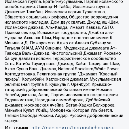
Исламская группа, Братья-мусульмане, Партия исламского
освобождения, Лашкар-И-Тайба, Исламская группа,
Движение Талибан, Исламская партия Туркестана,
Общество социальных реформ, Общество возрождения
исламского наследия, Дом двух святых, Джунд аш-Шам,
Исламский джихад, Аль-Каида, Имарат Кавказ, АБТО,
Правый сектор, Исламское государство, Джабха аль-
Нусра ли-Ахль аш-Шам, Народное ополчение имени К.
Минина и Д. Пожарского, Аджр от Аллаха Субхану уа
Тагьаля SHAM, АУМ Синрике, Муджахеды джамаата Ат-
Тавхида Валь-Джихад, Чистопольский Джамаат, Рохнамо
ба суи давлати исломи, Террористическое сообщество
Сеть, Катиба Таухид валь-Джихад, Хайят Тахрир аш-Шам,
Ахлю Сунна Валь Джамаа, National Socialism/White Power,
Артподготовка, Религиозная группа “Джамаат “Красный
пахарь”, Колумбайн, Хатлонский джамаат, Мусульманская
религиозная группа п. Кушкуль г. Оренбург, Крымско-
татарский добровольческий батальон имени Номана
Челебиджихана, Азов, Партия исламского возрождения
Таджикистана, Народная самооборона, Дуббайский
джамаат, московская ячейка, Батал-Хаджи Белхороев,
Маньяки Культ Убийц, Молодёжь Которая Улыбается,
Легион Свобода России, Айдар, Русский добровольческий
корпус
Источник:
http://nac.gov.ru/terroristicheskie-i-