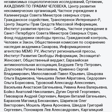
независимых социологических исследований, Сутяжник,
АКАДЕМИЯ ПО ПРАВАМ ЧЕЛОВЕКА, Центр развития
некоммерческих организаций, Частное учреждение в
Калининграде Совета Министров северных стран,
Гражданское содействие, Трансперенси Интернешнл-Р,
Центр Защиты Прав Средств Массовой Информации,
Институт развития прессы - Сибирь, Частное учреждение в
Санкт-Петербурге Совета Министров Северных Стран,
Фонд поддержки свободы прессы, Гражданский контроль,
Человек и Закон, Общественная комиссия по сохранению
наследия академика Сахарова, Информационное
агентство МЕМО. РУ, Институт региональной прессы,
Институт Развития Свободы Информации, Экозащита!-
Женсовет, Общественный вердикт, Евразийская
антимонопольная ассоциация, Бедушев Петр Петрович,
Дзугкоева Регина Николаевна, Кривенко Сергей
Владимирович, Милославский Павел Юрьевич, Шнырова
Ольга Вадимовна, Чанышева Лилия Айратовна, Сидорович
Ольга Борисовна, Туровский Александр Алексеевич,
Васильева Анастасия Евгеньевна, Ривина Анна Валерьевна,
Бойко Анатолий Николаевич, Дугин Сергей Георгиевич,
Пивоваров Андрей Сергеевич, Аверин Виталий Евгеньевич,
Барахоев Магомед Бекханович, Шарипков Олег
Викторович, Мошель Ирина Ароновна, Шведов Григорий
Сергеевич, Пономарев Лев Александрович, Каргалицкий