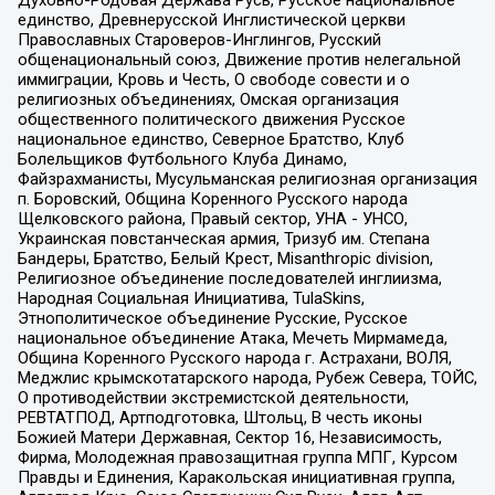
Духовно-Родовая Держава Русь, Русское национальное
единство, Древнерусской Инглистической церкви
Православных Староверов-Инглингов, Русский
общенациональный союз, Движение против нелегальной
иммиграции, Кровь и Честь, О свободе совести и о
религиозных объединениях, Омская организация
общественного политического движения Русское
национальное единство, Северное Братство, Клуб
Болельщиков Футбольного Клуба Динамо,
Файзрахманисты, Мусульманская религиозная организация
п. Боровский, Община Коренного Русского народа
Щелковского района, Правый сектор, УНА - УНСО,
Украинская повстанческая армия, Тризуб им. Степана
Бандеры, Братство, Белый Крест, Misanthropic division,
Религиозное объединение последователей инглиизма,
Народная Социальная Инициатива, TulaSkins,
Этнополитическое объединение Русские, Русское
национальное объединение Атака, Мечеть Мирмамеда,
Община Коренного Русского народа г. Астрахани, ВОЛЯ,
Меджлис крымскотатарского народа, Рубеж Севера, ТОЙС,
О противодействии экстремистской деятельности,
РЕВТАТПОД, Артподготовка, Штольц, В честь иконы
Божией Матери Державная, Сектор 16, Независимость,
Фирма, Молодежная правозащитная группа МПГ, Курсом
Правды и Единения, Каракольская инициативная группа,