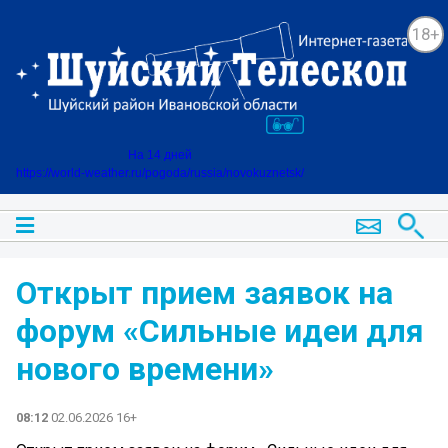
18+
На 14 дней
https://world-weather.ru/pogoda/russia/novokuznetsk/
Открыт прием заявок на
форум «Сильные идеи для
нового времени»
08:12
02.06.2026 16+