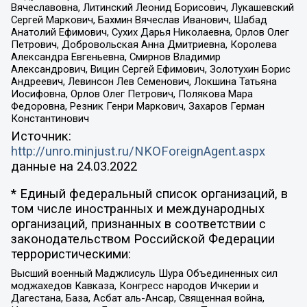
Вячеславовна, Литинский Леонид Борисович, Лукашевский
Сергей Маркович, Бахмин Вячеслав Иванович, Шабад
Анатолий Ефимович, Сухих Дарья Николаевна, Орлов Олег
Петрович, Добровольская Анна Дмитриевна, Королева
Александра Евгеньевна, Смирнов Владимир
Александрович, Вицин Сергей Ефимович, Золотухин Борис
Андреевич, Левинсон Лев Семенович, Локшина Татьяна
Иосифовна, Орлов Олег Петрович, Полякова Мара
Федоровна, Резник Генри Маркович, Захаров Герман
Константинович
Источник:
http://unro.minjust.ru/NKOForeignAgent.aspx
данные на
24.03.2022
* Единый федеральный список организаций, в
том числе иностранных и международных
организаций, признанных в соответствии с
законодательством Российской Федерации
террористическими:
Высший военный Маджлисуль Шура Объединенных сил
моджахедов Кавказа, Конгресс народов Ичкерии и
Дагестана, База, Асбат аль-Ансар, Священная война,