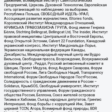
движение, Всемирный Институт Саентологических
Предприятий, Церковь Духовной Технологии, Европейская
сеть организаций по наблюдению за выборами,
Республика Польша, СВОБОДНЫЙ ИДЕЛЬ-УРАЛ,
Ассоциация развития журналистики, IStories fonds,
Королевский Институт Международных Отношений,
КРИМСЬКА ПРАВОЗАХИСНА ГРУПА, Фонд имени Генриха
Бёлля, Stichting Bellingcat, Bellingcat Ltd, The Insider, Институт
правовой инициативы Центральной и Восточной Европы,
Фонд Открытой Эстонии, Calvert 22 Foundation, Канадский
украинский конгресс, Институт Макдональда-Лорье,
Украинская национальная федерация Канады,
Декабристы, Международный научный центр им Вудро
Вильсона, Свободная пресса, Возрождение, Всеукраинский
духовный центр , Риддл, Русский антивоенный комитет в
Швеции, Проект Медуза, Фонд Андрея Сахарова, Форум
свободной России, Лига Свободных Наций, Transparеncy
International, Форум Свободных Народов ПостРоссии,
Солидарность с гражданским движением в России –
Solidarus, КрымSOS, Свободный университет, Институт
государственного управления, Форум гражданского
общества Россия, Беллона, Союз жителей островов
Тисима и Хабомаи, Съезд народных депутатов, Гринпис
Интернешнл, Фонд борьбы с коррупцией Инк, Завет
церквей TCCN, Агора, Всемирный фонд природы, BDR