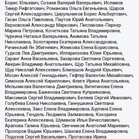
Борис Юльевич, Созаев Валерий Валерьевич, Исламов
Тимур Рифгатович, Романова Ольга Евгеньевна, Щаров
Сергей Алексадрович, Цирульников Борис Альбертович,
Гасан Ольга Павловна, Паутов Юрий Анатольевич,
Верховский Александр Маркович, Пислакова-Паркер
Марина Петровна, Кочеткова Татьяна Владимировна,
Чуркина Наталья Валерьевна, Акимова Татьяна
Николаевна, Золотарева Екатерина Александровна,
Рачинский Ян Збигневич, Жемкова Елена Борисовна,
Гудков Лев Дмитриевич, Илларионова Юлия Юрьевна,
Саранг Анна Васильевна, Захарова Светлана Сергеевна,
Аверин Владимир Анатольевич, Щур Татьяна Михайловна,
Щур Николай Алексеевич, Блинушов Андрей Юрьевич,
Мосин Алексей Геннадьевич, Гефтер Валентин Михайлович,
Симонов Алексей Кириллович, Флиге Ирина Анатольевна,
Мельникова Валентина Дмитриевна, Вититинова Елена
Владимировна, Баженова Светлана Куприяновна,
Максимов Сергей Владимирович, Беляев Сергей Иванович,
Голубева Елена Николаевна, Ганнушкина Светлана
Алексеевна, Закс Елена Владимировна, Буртина Елена
Юрьевна, Гендель Людмила Залмановна, Кокорина
Екатерина Алексеевна, Шуманов Илья Вячеславович,
Арапова Галина Юрьевна, Свечников Анатолий Мариевич,
Прохоров Вадим Юрьевич, Шахова Елена Владимировна,
Подузов Сергей Васильевич, Протасова Ирина