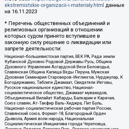
ekstremistskie-organizacii-i-materialy.html
данные
на
16.11.2023
* Перечень общественных объединений и
религиозных организаций в отношении
которых судом принято вступившее в
законную силу решение о ликвидации или
запрете деятельности:
Национал-большевистская партия, ВЕК РА, Рада земли
Кубанской Духовно Родовой Державы Русь, Община
Духовного Управления Асгардской Веси Беловодья,
Славянская Община Капища Веды Перуна, Мужская
Духовная Семинария Староверов-Инглингов, Нурджулар, К
Богодержавию, Таблиги Джамаат, Свидетели Иеговы,
Русское национальное единство, Национал-
социалистическое общество, Джамаат мувахидов,
Объединенный Вилайат Кабарды, Балкарии и Карачая,
Союз славян, Ат-Такфир Валь-Хиджра, Пит Буль,
Национал-социалистическая рабочая партия России,
Славянский союз, Формат-18, Благородный Орден
Дьявола, Армия воли народа, Национальная
Социалистическая Инициатива города Череповца,