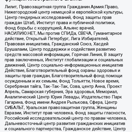
Лилит, Правозащитная группа Гражданин.Армия.Право,
Нижегородский центр немецкой и европейской культуры,
Центр гендерных исследований, Фонд защиты прав
граждан Штаб, Институт права и публичной политики,
Фонд борьбы с коррупцией, Альянс врачей,
НАСИЛИЮ.НЕТ, Мы против СПИДа, СВЕЧА, Гуманитарное
действие, Открытый Петербург, Лига Избирателей,
Правовая инициатива, Гражданский Союз, Хасдей
Ерушалаим, Центр поддержки и содействия развитию
средств массовой информации, Горячая Линия, В защиту
прав заключенных, Институт глобализации и социальных
движений, Центр социально-информационных инициатив
Действие, Благотворительный фонд охраны здоровья и
защиты прав граждан, Благотворительный фонд помощи
осужденным и их семьям, Фонд Тольятти, Новое время,
Серебряная тайга, Так-Так-Так, Сова, центр Анна, Проект
Апрель, Самарская губерния, Эра здоровья, Мемориал,
Аналитический Центр Юрия Левады, Издательство Парк
Гагарина, Фонд имени Андрея Рылькова, Сфера, Центр
СИБАЛЬТ, Уральская правозащитная группа, Женщины
Евразии, Институт прав человека, Фонд защиты гласности,
Российский исследовательский центр по правам человека,
Дальневосточный центр развития гражданских инициатив
и социального партнерства, Гражданское действие, Центр