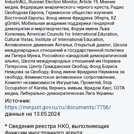
IndustriALL, Russian Election Monitor, Article 19, Мнение
медиа, Федерация анархического черного креста, Радио
Свободная Европа, Германское общество изучения
Восточной Европы, Фонд имени Фридриха Эберта, XZ
gGmbH, Мобильная академия поддержки гендерной
демократии и миротворчества, Форум имени Льва
Копелева, American Councils for International Education,
Cultural Vistas, Institute of International Education,
Антивоенное движение Антальи, Открытый диалог, Школа
международных отношений и государственной политики
им Питера Мунка, Российско-канадский демократический
альянс, Школа международных отношений им Нормана
Патерсона, Центр Гражданских Свобод, Фонд Бориса
Немцова за Свободу, Фонд имени Фридриха Науманна за
свободу, Феминистское антивоенное сопротивление,
Комитет независимости Ингушетии, Прометей, Stop
Occupation of Karelia, Вернись живым, Фридом Хаус, СОТА
медиа, Либерально-демократическая Лига Украины
Источник:
https://minjust.gov.ru/ru/documents/7756/
данные на
13.05.2024
* Сведения реестра НКО, выполняющих
функции иностранного агента: