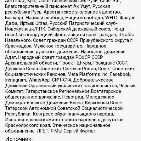
Автоград Крю, Союз Славянских Сил Руси, Алля-Аят,
Благотворительный пансионат Ак Умут, Русская
республика Русь, Арестантское уголовное единство,
Башкорт, Нация и свобода, Нация и свобода, W.H.С., Фалунь
Дафа, Иртыш Ultras, Русский Патриотический клуб-
Новокузнецк/РПК, Сибирский державный союз, Фонд
борьбы с коррупцией, Фонд защиты прав граждан, Штабы
Навального, Совет граждан СССР Прикубанского округа г.
Краснодара, Мужское государство, Народное
объединение русского движения, Народное движение
Адат, Народный совет граждан РСФСР СССР
Архангельской области, Проект Штурм, Граждане СССР,
Держава Союз Советских Светлых Родов, Совет Советских
Социалистических Районов, Meta Platforms Inc, Facebook,
Instagram, WhatsApp, СИЧ-С14, Добровольческое
Движение Организации украинских националистов, Черный
Комитет, Татарстанское Региональное Всетатарское
общественное движение, Невоград, Молодежное
Демократическое Движение Весна, Верховный Совет
Татарской Автономной Советской Социалистической
Республики, Конгресс ойрат-калмыцкого народа,
Исполнительный комитет совета народных депутатов
Красноярского края, Этническое национальное
объединение, ЛГБТ, Я.МЫ Сергей Фургал
Источник: