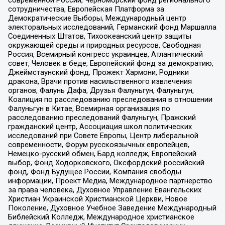
сотрудничества, Европейская Платформа за
Демократические Выборы, Международный центр
электоральных исследований, Германский фонд Маршалла
Соединенных Штатов, Тихоокеанский центр защиты
окружающей среды и природных ресурсов, Свободная
Россия, Всемирный конгресс украинцев, Атлантический
совет, Человек в беде, Европейский фонд за демократию,
Джеймстаунский фонд, Прожект Хармони, Родники
дракона, Врачи против насильственного извлечения
органов, Фалунь Дафа, Друзья Фалуньгун, Фалуньгун,
Коалиция по расследованию преследования в отношении
Фалуньгун в Китае, Всемирная организация по
расследованию преследований Фалуньгун, Пражский
гражданский центр, Ассоциация школ политических
исследований при Совете Европы, Центр либеральной
современности, Форум русскоязычных европейцев,
Немецко-русский обмен, Бард колледж, Европейский
выбор, Фонд Ходорковского, Оксфордский российский
фонд, Фонд Будущее России, Компания свободы
информации, Проект Медиа, Международное партнерство
за права человека, Духовное Управление Евангельских
Христиан Украинской Христианской Церкви, Новое
Поколение, Духовное Учебное Заведение Международный
Библейский Колледж, Международное христианское