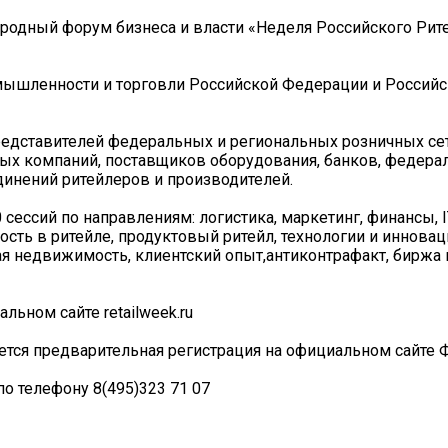
народный форум бизнеса и власти «Неделя Российского Рите
ышленности и торговли Российской Федерации и Россий
едставителей федеральных и региональных розничных сет
ных компаний, поставщиков оборудования, банков, федера
динений ритейлеров и производителей.
ессий по направлениям: логистика, маркетинг, финансы, IT
сть в ритейле, продуктовый ритейл, технологии и инновац
ая недвижимость, клиентский опыт,антиконтрафакт, биржа 
ьном сайте retailweek.ru
уется предварительная регистрация на официальном сайте 
 телефону 8(495)323 71 07