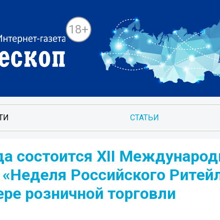
18+
ТИ
СТАТЬИ
ода состоится XII Междунаро
 «Неделя Российского Ритейл
ере розничной торговли