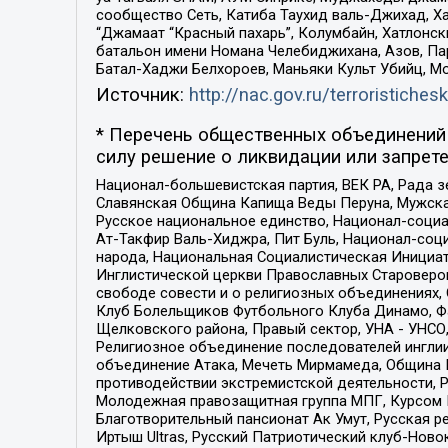
сообщество Сеть, Катиба Таухид валь-Джихад, Хай
“Джамаат “Красный пахарь”, Колумбайн, Хатлонск
батальон имени Номана Челебиджихана, Азов, Па
Батал-Хаджи Белхороев, Маньяки Культ Убийц, М
Источник:
http://nac.gov.ru/terroristichesk
* Перечень общественных объединений 
силу решение о ликвидации или запрете
Национал-большевистская партия, ВЕК РА, Рада 
Славянская Община Капища Веды Перуна, Мужская
Русское национальное единство, Национал-социа
Ат-Такфир Валь-Хиджра, Пит Буль, Национал-соц
народа, Национальная Социалистическая Инициат
Инглистической церкви Православных Староверов
свободе совести и о религиозных объединениях,
Клуб Болельщиков Футбольного Клуба Динамо, Фа
Щелковского района, Правый сектор, УНА - УНСО, У
Религиозное объединение последователей инглии
объединение Атака, Мечеть Мирмамеда, Община К
противодействии экстремистской деятельности, 
Молодежная правозащитная группа МПГ, Курсом П
Благотворительный пансионат Ак Умут, Русская ре
Иртыш Ultras, Русский Патриотический клуб-Нов