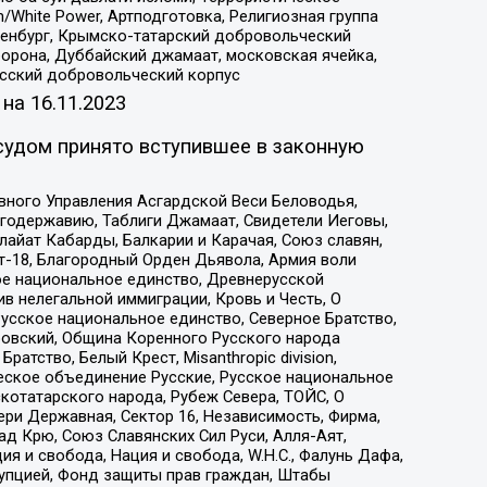
/White Power, Артподготовка, Религиозная группа
Оренбург, Крымско-татарский добровольческий
орона, Дуббайский джамаат, московская ячейка,
усский добровольческий корпус
 на
16.11.2023
судом принято вступившее в законную
вного Управления Асгардской Веси Беловодья,
годержавию, Таблиги Джамаат, Свидетели Иеговы,
айат Кабарды, Балкарии и Карачая, Союз славян,
т-18, Благородный Орден Дьявола, Армия воли
ое национальное единство, Древнерусской
 нелегальной иммиграции, Кровь и Честь, О
усское национальное единство, Северное Братство,
ровский, Община Коренного Русского народа
атство, Белый Крест, Misanthropic division,
еское объединение Русские, Русское национальное
котатарского народа, Рубеж Севера, ТОЙС, О
ри Державная, Сектор 16, Независимость, Фирма,
д Крю, Союз Славянских Сил Руси, Алля-Аят,
я и свобода, Нация и свобода, W.H.С., Фалунь Дафа,
рупцией, Фонд защиты прав граждан, Штабы