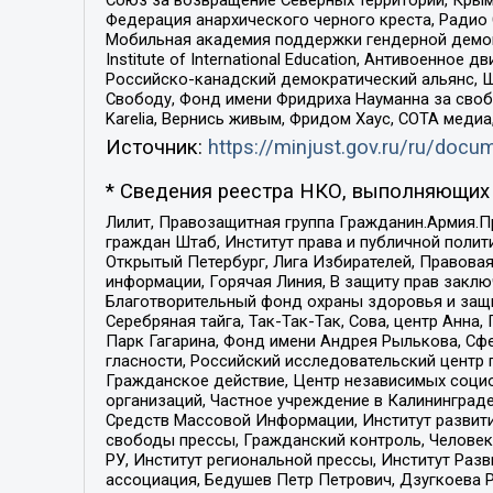
Союз за возвращение Северных территорий, Крымско
Федерация анархического черного креста, Радио
Мобильная академия поддержки гендерной демократи
Institute of International Education, Антивоенн
Российско-канадский демократический альянс, 
Свободу, Фонд имени Фридриха Науманна за свобо
Karelia, Вернись живым, Фридом Хаус, СОТА меди
Источник:
https://minjust.gov.ru/ru/doc
* Сведения реестра НКО, выполняющих 
Лилит, Правозащитная группа Гражданин.Армия.П
граждан Штаб, Институт права и публичной поли
Открытый Петербург, Лига Избирателей, Правова
информации, Горячая Линия, В защиту прав закл
Благотворительный фонд охраны здоровья и защи
Серебряная тайга, Так-Так-Так, Сова, центр Анн
Парк Гагарина, Фонд имени Андрея Рылькова, Сф
гласности, Российский исследовательский центр 
Гражданское действие, Центр независимых соци
организаций, Частное учреждение в Калининград
Средств Массовой Информации, Институт развити
свободы прессы, Гражданский контроль, Человек
РУ, Институт региональной прессы, Институт Ра
ассоциация, Бедушев Петр Петрович, Дзугкоева 