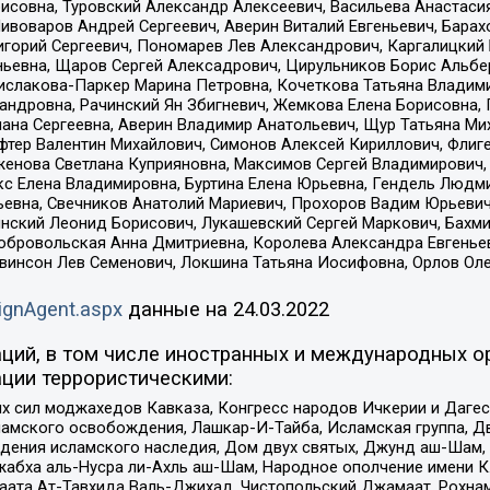
совна, Туровский Александр Алексеевич, Васильева Анастасия
Пивоваров Андрей Сергеевич, Аверин Виталий Евгеньевич, Бара
горий Сергеевич, Пономарев Лев Александрович, Каргалицкий 
ньевна, Щаров Сергей Алексадрович, Цирульников Борис Альбер
ислакова-Паркер Марина Петровна, Кочеткова Татьяна Владими
сандровна, Рачинский Ян Збигневич, Жемкова Елена Борисовна,
лана Сергеевна, Аверин Владимир Анатольевич, Щур Татьяна М
фтер Валентин Михайлович, Симонов Алексей Кириллович, Флиг
женова Светлана Куприяновна, Максимов Сергей Владимирович, 
кс Елена Владимировна, Буртина Елена Юрьевна, Гендель Людм
евна, Свечников Анатолий Мариевич, Прохоров Вадим Юрьевич
инский Леонид Борисович, Лукашевский Сергей Маркович, Бахм
Добровольская Анна Дмитриевна, Королева Александра Евгенье
евинсон Лев Семенович, Локшина Татьяна Иосифовна, Орлов Ол
ignAgent.aspx
данные на
24.03.2022
ций, в том числе иностранных и международных ор
ции террористическими:
ил моджахедов Кавказа, Конгресс народов Ичкерии и Дагеста
ламского освобождения, Лашкар-И-Тайба, Исламская группа, Дв
ения исламского наследия, Дом двух святых, Джунд аш-Шам, 
жабха аль-Нусра ли-Ахль аш-Шам, Народное ополчение имени К.
ата Ат-Тавхида Валь-Джихад, Чистопольский Джамаат, Рохнам