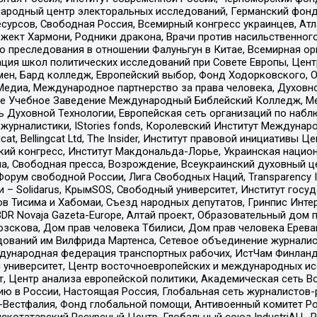
родный центр электоральных исследований, Германский фонд
рсов, Свободная Россия, Всемирный конгресс украинцев, Атла
ект Хармони, Родники дракона, Врачи против насильственного
ию преследования в отношении Фалуньгун в Китае, Всемирная о
ация школ политических исследований при Совете Европы, Цен
мен, Бард колледж, Европейский выбор, Фонд Ходорковского,
едиа, Международное партнерство за права человека, Духовно
ое Учебное Заведение Международный Библейский Колледж, М
ь Духовной Технологии, Европейская сеть организаций по наб
урналистики, IStories fonds, Королевский Институт Между
gcat, Bellingcat Ltd, The Insider, Институт правовой инициатив
инский конгресс, Институт Макдональда-Лорье, Украинская нац
, Свободная пресса, Возрождение, Всеукраинский духовный цен
орум свободной России, Лига Свободных Наций, Transparеncy I
– Solidarus, КрымSOS, Свободный университет, Институт госу
в Тисима и Хабомаи, Съезд народных депутатов, Гринпис Инте
DR Novaja Gazeta-Europe, Алтай проект, Образовательный дом 
зскова, Дом прав человека Тбилиси, Дом прав человека Ерева
едований им Вилфрида Мартенса, Сетевое объединение журнали
Международная федерация транспортных рабочих, ИстЧам Финлан
й университет, Центр восточноевропейских и международных и
, Центр анализа европейской политики, Академическая сеть Во
ю в России, Настоящая Россия, Глобальная сеть журналистов
естфалия, Фонд глобальной помощи, Антивоенный комитет России,