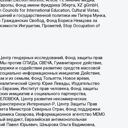
an Election Monitor, Article 19, Мнение медиа,
Европы, Фонд имени Фридриха Эберта, XZ gGmbH,
ls for International Education, Cultural Vistas,
ошений и государственной политики им Питера Мунка,
 Гражданских Свобод, Фонд Бориса Немцова за
имости Ингушетии, Прометей, Stop Occupation of
 Центр гендерных исследований, Фонд защиты прав
 Мы против СПИДа, СВЕЧА, Гуманитарное действие,
ддержки и содействия развитию средств массовой
р социально-информационных инициатив Действие,
 и их семьям, Фонд Тольятти, Новое время,
, Аналитический Центр Юрия Левады, Издательство
 Евразии, Институт прав человека, Фонд защиты
ких инициатив и социального партнерства,
ЕЛОВЕКА, Центр развития некоммерческих
 Трансперенси Интернешнл-Р, Центр Защиты Прав
овета Министров Северных Стран, Фонд поддержки
адемика Сахарова, Информационное агентство МЕМО.
ый вердикт, Евразийская антимонопольная
кий Павел Юрьевич, Шнырова Ольга Вадимовна,