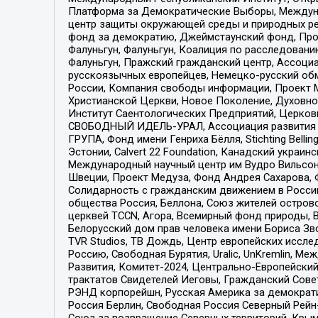
Платформа за Демократические Выборы, Междуна
центр защиты окружающей среды и природных ресу
фонд за демократию, Джеймстаунский фонд, Прож
Фалуньгун, Фалуньгун, Коалиция по расследован
Фалуньгун, Пражский гражданский центр, Ассоци
русскоязычных европейцев, Немецко-русский об
России, Компания свободы информации, Проект М
Христианской Церкви, Новое Поколение, Духовн
Институт Саентологических Предприятий, Церков
СВОБОДНЫЙ ИДЕЛЬ-УРАЛ, Ассоциация развития ж
ГРУПА, Фонд имени Генриха Бёлля, Stichting Bellin
Эстонии, Calvert 22 Foundation, Канадский укра
Международный научный центр им Вудро Вильсона
Швеции, Проект Медуза, Фонд Андрея Сахарова, Ф
Солидарность с гражданским движением в России 
общества Россия, Беллона, Союз жителей острово
церквей TCCN, Агора, Всемирный фонд природы, B
Белорусский дом прав человека имени Бориса Зво
TVR Studios, ТВ Дождь, Центр европейских иссл
Россию, Свободная Бурятия, Uralic, UnKremlin, 
Развития, Комитет-2024, Центрально-Европейски
трактатов Свидетелей Иеговы, Гражданский Совет
РЭНД корпорейшн, Русская Америка за демократи
Россия Берлин, Свободная Россия Северный Рейн-В