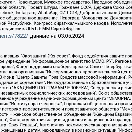
округа г. Краснодара, Мужское государство, Народное объедин
ой области, Проект Штурм, Граждане СССР, Держава Союз Сов
Facebook, Instagram, WhatsApp, СИЧ-С14, Добровольческое Движ
ское общественное движение, Невоград, Молодежное Демократ
ой Республики, Конгресс ойрат-калмыцкого народа, Исполнит
бъединение, ЛГБТ, Я.МЫ Сергей Фургал
uments/7822/
данные на
03.05.2024
Общество с ограниченной ответственностью "Радио Свободная Европа/Радио Свобода", Чешское информационное агентство "MEDIUM-ORIENT", Красноярская региональная общественная организация "Мы против СПИДа", Камалягин Денис Николаевич, Маркелов Сергей Евгеньевич, Пономарев Лев Александрович, Савицкая Людмила Алексеевна, Автономная некоммерческая организация "Центр по работе с проблемой насилия "НАСИЛИЮ.НЕТ", Межрегиональный профессиональный союз работников здравоохранения "Альянс врачей", Юридическое лицо, зарегистрированное в Латвийской Республике, SIA "Medusa Project" (регистрационный номер 40103797863, дата регистрации 10.06.2014), Некоммерческая организация "Фонд по борьбе с коррупцией", Автономная некоммерческая организация "Институт права и публичной политики", Баданин Роман Сергеевич, Гликин Максим Александрович, Железнова Мария Михайловна, Лукьянова Юлия Сергеевна, Маетная Елизавета Витальевна, Маняхин Петр Борисович, Чуракова Ольга Владимировна, Ярош Юлия Петровна, Юридическое лицо "The Insider SIA", зарегистрированное в Риге, Латвийская Республика (дата регистрации 26.06.2015), являющееся администратором доменного имени интернет-издания "The Insider SIA", https://theins.ru, Постернак Алексей Евгеньевич, Рубин Михаил Аркадьевич, Анин Роман Александрович, Юридическое лицо Istories fonds, зарегистрированное в Латвийской Республике (регистрационный номер 50008295751, дата регистрации 24.02.2020), Великовский Дмитрий Александрович, Долинина Ирина Николаевна, Мароховская Алеся Алексеевна, Шлейнов Роман Юрьевич, Шмагун Олеся Валентиновна, Общество с ограниченной ответственностью "Альтаир 2021", Общество с ограниченной ответственностью "Вега 2021", Общество с ограниченной ответственностью "Главный редактор 2021", Общество с ограниченной ответственностью "Ромашки монолит", Важенков Артем Валерьевич, Ивановская областная общественная организация "Центр гендерных исследований", Гурман Юрий Альбертович, Медиапроект "ОВД-Инфо", Егоров Владимир Владимирович, Жилинский Владимир Александрович, Общество с ограниченной ответственностью "ЗП", Иванова София Юрьевна, Карезина Инна Павловна, Кильтау Екатерина Викторовна, Петров Алексей Викторович, Пискунов Сергей Евгеньевич, Смирнов Сергей Сергеевич, Тихонов Михаил Сергеевич, Общество с ограниченной ответственностью "ЖУРНАЛИСТ-ИНОСТРАННЫЙ АГЕНТ", Арапова Галина Юрьевна, Вольтская Татьяна Анатольевна, Американская компания "Mason G.E.S. Anonymous Foundation" (США), являющаяся владельцем интернет-издания https://mnews.world/, Компания "Stichting Bellingcat", зарегистрированная в Нидерландах (дата регистрации 11.07.2018), Захаров Андрей Вячеславович, Клепиковская Екатерина Дмитриевна, Общество с ограниченной ответственностью "МЕМО", Перл Роман Александрович, Симонов Евгений Алексеевич, Соловьева Елена Анатольевна, Сотников Даниил Владимирович, Сурначева Елизавета Дмитриевна, Автономная некоммерческая организация по защите прав человека и информированию населения "Якутия – Наше Мнение", Общество с ограниченной ответственностью "Москоу диджитал медиа", с 26.01.2023 Общество с ограниченной ответственностью "Чайка Белые сады", Ветошкина Валерия Валерьевна, Заговора Максим Александрович, Межрегиональное общественное движение "Российская ЛГБТ - сеть", Оленичев Максим Владимирович, Павлов Иван Юрьевич, Скворцова Елена Сергеевна, Общество с ограниченной ответственностью "Как бы инагент", Кочетков Игорь Викторович, Общество с ограниченной ответственностью "Честные выборы", Еланчик Олег Александрович, Общество с ограниченной ответственностью "Нобелевский призыв", Гималова Регина Эмилевна, Григорьев Андрей Валерьевич, Григорьева Алина Александровна, Ассоциация по содействию защите прав призывников, альтернативнослужащих и военнослужащих "Правозащитная группа "Гражданин.Армия.Право", Хисамова Регина Фаритовна, Автономная некоммерческая организация по реализа