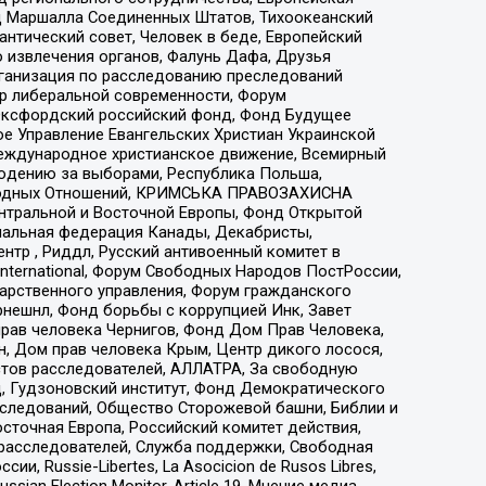
 Маршалла Соединенных Штатов, Тихоокеанский
нтический совет, Человек в беде, Европейский
 извлечения органов, Фалунь Дафа, Друзья
рганизация по расследованию преследований
тр либеральной современности, Форум
 Оксфордский российский фонд, Фонд Будущее
е Управление Евангельских Христиан Украинской
еждународное христианское движение, Всемирный
людению за выборами, Республика Польша,
народных Отношений, КРИМСЬКА ПРАВОЗАХИСНА
ы Центральной и Восточной Европы, Фонд Открытой
иональная федерация Канады, Декабристы,
тр , Риддл, Русский антивоенный комитет в
nternational, Форум Свободных Народов ПостРоссии,
дарственного управления, Форум гражданского
рнешнл, Фонд борьбы с коррупцией Инк, Завет
прав человека Чернигов, Фонд Дом Прав Человека,
н, Дом прав человека Крым, Центр дикого лосося,
стов расследователей, АЛЛАТРА, За свободную
д, Гудзоновский институт, Фонд Демократического
сследований, Общество Сторожевой башни, Библии и
сточная Европа, Российский комитет действия,
-расследователей, Служба поддержки, Свободная
 Russie-Libertes, La Asocicion de Rusos Libres,