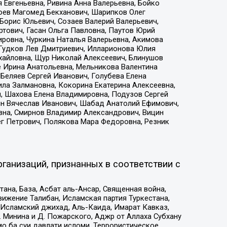
 Евгеньевна, Ривина Анна Валерьевна, Бойко
хоев Магомед Бекханович, Шарипков Олег
Борис Юльевич, Созаев Валерий Валерьевич,
тович, Гасан Ольга Павловна, Паутов Юрий
ровна, Чуркина Наталья Валерьевна, Акимова
 Гудков Лев Дмитриевич, Илларионова Юлия
ихайловна, Щур Николай Алексеевич, Блинушов
е Ирина Анатольевна, Мельникова Валентина
Беляев Сергей Иванович, Голубева Елена
ила Залмановна, Кокорина Екатерина Алексеевна,
, Шахова Елена Владимировна, Подузов Сергей
ин Вячеслав Иванович, Шабад Анатолий Ефимович,
вна, Смирнов Владимир Александрович, Вицин
ег Петрович, Полякова Мара Федоровна, Резник
ганизаций, признанных в соответствии с
на, База, Асбат аль-Ансар, Священная война,
ижение Талибан, Исламская партия Туркестана,
Исламский джихад, Аль-Каида, Имарат Кавказ,
 Минина и Д. Пожарского, Аджр от Аллаха Субхану
о ба суи давлати исломи, Террористическое