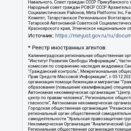
Навального, Совет граждан СССР Прикубанского 
Народный совет граждан РСФСР СССР Архангельск
Социалистических Районов, Meta Platforms Inc, 
Комитет, Татарстанское Региональное Всетатар
Татарской Автономной Советской Социалистическ
Красноярского края, Этническое национальное о
Источник:
https://minjust.gov.ru/ru/doc
* Реестр иностранных агентов:
Калининградская региональная общественная организация "Экозащита!-Женсовет", Фонд содействия защите прав и свобод граждан "Общественный вердикт", Фонд "Институт Развития Свободы Информации", Частное учреждение "Информационное агентство МЕМО. РУ", Региональная общественная организация "Общественная комиссия по сохранению наследия академика Сахарова", Фонд поддержки свободы прессы, Санкт-Петербургская общественная правозащитная организация "Гражданский контроль", Межрегиональная общественная организация "Информационно-просветительский центр "Мемориал", Региональный Фонд "Центр Защиты Прав Средств Массовой Информации", с 05.12.2023 Фонд "Центр Защиты Прав Средств массовой информации", Региональная общественная благотворительная организация помощи беженцам и мигрантам "Гражданское содействие", Негосударственное образовательное учреждение дополнительного профессионального образования (повышение квалификации) специалистов "АКАДЕМИЯ ПО ПРАВАМ ЧЕЛОВЕКА", Свердловская региональная общественная организация "Сутяжник", Автономная некоммерческая организация "Центр независимых социологических исследований", Союз общественных объединений "Российский исследовательский центр по правам человека", Региональное общественное учреждение научно-информационный центр "МЕМОРИАЛ", Некоммерческая организация "Фонд защиты гласности", Автономная некоммерческая организация "Институт прав человека", Городская общественная организация "Екатеринбургское общество "МЕМОРИАЛ", Городская общественная организация "Рязанское историко-просветительское и правозащитное общество "Мемориал" (Рязанский Мемориал), Челябинский региональный орган общественной самодеятельности – женское общественное объединение "Женщины Евразии", Челябинский региональный орган общественной самодеятельности "Уральская правозащитная группа", Фонд содействия защите здоровья и социальной справедливости имени Андрея Рылькова, Автономная Некоммерческая Организация "Аналитический Центр Юрия Левады", Автономная некоммерческая организация социальной поддержки населения "Проект Апрель", Региональная общественная организация помощи женщинам и детям, находящимся в кризисной ситуации "Информационно-методический центр "Анна", Фонд содействия развитию массовых коммуникаций и правовому просвещению "Так-так-Так", Фонд содействия устойчивому развитию "Серебряная тайга", Свердловский региональный общественный фонд социальных проектов "Новое время", "Idel.Реалии", Кавказ.Реалии, Крым.Реалии, Телеканал Настоящее Время, Татаро-башкирская служба Радио Свобода (Azatliq Radiosi), Радио Свободная Европа/Радио Свобода (PCE/PC), "Сибирь.Реалии", "Фактограф", Благотворительный фонд помощи осужденным и их семьям, Автономная некоммерческая организация "Институт глобализации и социальных движений", Фонд "В защиту прав заключенных", Частное учреждение "Центр поддержки и содействия развитию средств массовой информации", Пензенский региональный общественный благотворительный фонд "Гражданский союз", "Север.Реалии", Некоммерческая организация Фонд "Правовая инициатива", 