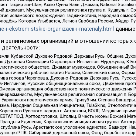
ят Тахрир аш-Шам, Ахлю Сунна Валь Джамаа, National Socialism
ий джамаат, Мусульманская религиозная группа п. Кушкуль г. 
ртия исламского возрождения Таджикистана, Народная самооб
олодёжь Которая Улыбается, Легион Свобода России, Айдар, Р
ie-i-ekstremistskie-organizacii-i-materialy.html
данные
и религиозных организаций в отношении которых 
 деятельности:
земли Кубанской Духовно Родовой Державы Русь, Община Духо
 Духовная Семинария Староверов-Инглингов, Нурджулар, К Бо
листическое общество, Джамаат мувахидов, Объединенный Вил
иалистическая рабочая партия России, Славянский союз, Форма
ива города Череповца, Духовно-Родовая Держава Русь, Русск
-Инглингов, Русский общенациональный союз, Движение против
 Омская организация общественного политического движения Р
йзрахманисты, Мусульманская религиозная организация п. Бо
краинская повстанческая армия, Тризуб им. Степана Бандеры, Бр
зма, Народная Социальная Инициатива, TulaSkins, Этнополитич
оренного Русского народа г. Астрахани, ВОЛЯ, Меджлис крымс
РЕВТАТПОД, Артподготовка, Штольц, В честь иконы Божией Мате
равды и Единения, Каракольская инициативная группа, Автогра
спублика Русь, Арестантское уголовное единство, Башкорт, Наци
окузнецк/РПК, Сибирский державный союз, Фонд борьбы с кор