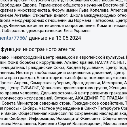
татарский Ресурсный Центр, Глобальный союз IndustriALL, Russi
 Свободная Европа, Германское общество изучения Восточной 
и и миротворчества, Форум имени Льва Копелева, American Counci
ое движение Антальи, Открытый диалог, Школа международных отн
Школа международных отношений им Нормана Патерсона, Центр
ду, Феминистское антивоенное сопротивление, Комитет независ
а, Либерально-демократическая Лига Украины
uments/7756/
данные на
13.05.2024
функции иностранного агента:
раво, Нижегородский центр немецкой и европейской культуры,
тики, Фонд борьбы с коррупцией, Альянс врачей, НАСИЛИЮ.НЕТ,
я инициатива, Гражданский Союз, Хасдей Ерушалаим, Центр по
юченных, Институт глобализации и социальных движений, Цент
ты прав граждан, Благотворительный фонд помощи осужденным
а, Проект Апрель, Самарская губерния, Эра здоровья, Мемориал
ера, Центр СИБАЛЬТ, Уральская правозащитная группа, Женщины
по правам человека, Дальневосточный центр развития гражданс
ологических исследований, Сутяжник, АКАДЕМИЯ ПО ПРАВАМ Ч
е Совета Министров северных стран, Гражданское содействие,
я прессы - Сибирь, Частное учреждение в Санкт-Петербурге С
 и Закон, Общественная комиссия по сохранению наследия ак
звития Свободы Информации, Экозащита!-Женсовет, Общественн
Регина Николаевна, Кривенко Сергей Владимирович, Милославс