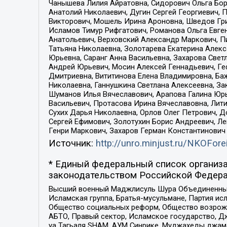
Чанышева Лилия Айратовна, Сидорович Ольга Бори
Анатолий Николаевич, Дугин Сергей Георгиевич, 
Викторович, Мошель Ирина Ароновна, Шведов Гри
Исламов Тимур Рифгатович, Романова Ольга Евге
Анатольевич, Верховский Александр Маркович, П
Татьяна Николаевна, Золотарева Екатерина Алек
Юрьевна, Саранг Анна Васильевна, Захарова Свет
Андрей Юрьевич, Мосин Алексей Геннадьевич, Ге
Дмитриевна, Вититинова Елена Владимировна, Ба
Николаевна, Ганнушкина Светлана Алексеевна, За
Шуманов Илья Вячеславович, Арапова Галина Юрь
Васильевич, Протасова Ирина Вячеславовна, Лит
Сухих Дарья Николаевна, Орлов Олег Петрович, 
Сергей Ефимович, Золотухин Борис Андреевич, Л
Генри Маркович, Захаров Герман Константинович
Источник:
http://unro.minjust.ru/NKOFore
* Единый федеральный список организа
законодательством Российской Федера
Высший военный Маджлисуль Шура Объединенных с
Исламская группа, Братья-мусульмане, Партия ис
Общество социальных реформ, Общество возрожд
АБТО, Правый сектор, Исламское государство, Д
уа Тагьаля SHAM, АУМ Синрике, Муджахеды джама