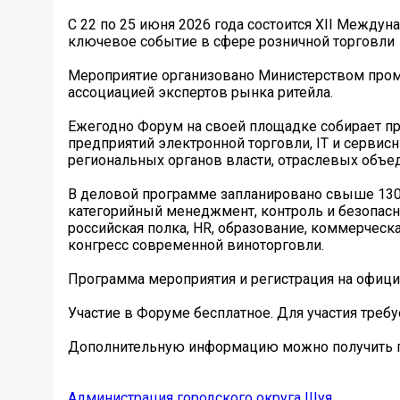
С 22 по 25 июня 2026 года состоится XII Между
ключевое событие в сфере розничной торговли
Мероприятие организовано Министерством пром
ассоциацией экспертов рынка ритейла.
Ежегодно Форум на своей площадке собирает пр
предприятий электронной торговли, IT и сервис
региональных органов власти, отраслевых объе
В деловой программе запланировано свыше 130 с
категорийный менеджмент, контроль и безопасно
российская полка, HR, образование, коммерческ
конгресс современной виноторговли.
Программа мероприятия и регистрация на официал
Участие в Форуме бесплатное. Для участия треб
️Дополнительную информацию можно получить по
Администрация городского округа Шуя