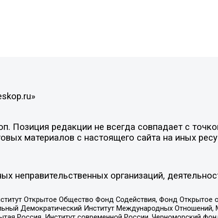
eskop.ru»
. Позиция редакции не всегда совпадает с точкой
овых материалов с настоящего сайта на иных ресу
ых неправительственных организаций, деятельнос
ститут Открытое Общество Фонд Содействия, Фонд Открытое 
альный Демократический Институт Международных Отношений,
тая Россия, Институт современной России, Черноморский фонд