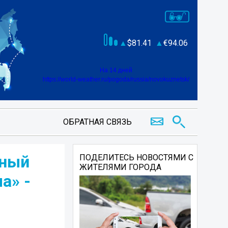
81.41
94.06
На 14 дней
https://world-weather.ru/pogoda/russia/novokuznetsk/
ОБРАТНАЯ СВЯЗЬ
дный
ПОДЕЛИТЕСЬ НОВОСТЯМИ С
ЖИТЕЛЯМИ ГОРОДА
а» -