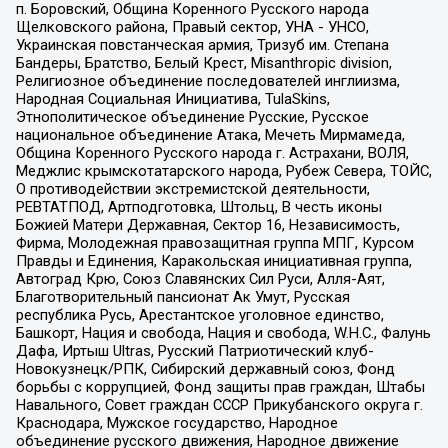
п. Боровский, Община Коренного Русского народа
Щелковского района, Правый сектор, УНА - УНСО,
Украинская повстанческая армия, Тризуб им. Степана
Бандеры, Братство, Белый Крест, Misanthropic division,
Религиозное объединение последователей инглиизма,
Народная Социальная Инициатива, TulaSkins,
Этнополитическое объединение Русские, Русское
национальное объединение Атака, Мечеть Мирмамеда,
Община Коренного Русского народа г. Астрахани, ВОЛЯ,
Меджлис крымскотатарского народа, Рубеж Севера, ТОЙС,
О противодействии экстремистской деятельности,
РЕВТАТПОД, Артподготовка, Штольц, В честь иконы
Божией Матери Державная, Сектор 16, Независимость,
Фирма, Молодежная правозащитная группа МПГ, Курсом
Правды и Единения, Каракольская инициативная группа,
Автоград Крю, Союз Славянских Сил Руси, Алля-Аят,
Благотворительный пансионат Ак Умут, Русская
республика Русь, Арестантское уголовное единство,
Башкорт, Нация и свобода, Нация и свобода, W.H.С., Фалунь
Дафа, Иртыш Ultras, Русский Патриотический клуб-
Новокузнецк/РПК, Сибирский державный союз, Фонд
борьбы с коррупцией, Фонд защиты прав граждан, Штабы
Навального, Совет граждан СССР Прикубанского округа г.
Краснодара, Мужское государство, Народное
объединение русского движения, Народное движение