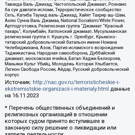
Тавхида Валь-Джихад, Чистопольский Джамаат, Рохнамо
ба суи давлати исломи, Террористическое сообщество
Сеть, Катиба Таухид валь-Джихад, Хайят Тахрир аш-Шам,
Ахлю Сунна Валь Джамаа, National Socialism/White Power,
Артподготовка, Религиозная группа “Джамаат “Красный
пахарь”, Колумбайн, Хатлонский джамаат, Мусульманская
религиозная группа п. Кушкуль г. Оренбург, Крымско-
татарский добровольческий батальон имени Номана
Челебиджихана, Азов, Партия исламского возрождения
Таджикистана, Народная самооборона, Дуббайский
джамаат, московская ячейка, Батал-Хаджи Белхороев,
Маньяки Культ Убийц, Молодёжь Которая Улыбается,
Легион Свобода России, Айдар, Русский добровольческий
корпус
Источник:
http://nac.gov.ru/terroristicheskie-i-
ekstremistskie-organizacii-i-materialy.html
данные
на
16.11.2023
* Перечень общественных объединений и
религиозных организаций в отношении
которых судом принято вступившее в
законную силу решение о ликвидации или
запрете деятельности: