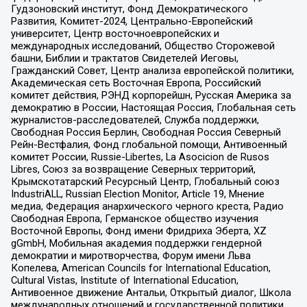
Гудзоновский институт, Фонд Демократического
Развития, Комитет-2024, Центрально-Европейский
университет, Центр восточноевропейских и
международных исследований, Общество Сторожевой
башни, Библии и трактатов Свидетелей Иеговы,
Гражданский Совет, Центр анализа европейской политики,
Академическая сеть Восточная Европа, Российский
комитет действия, РЭНД корпорейшн, Русская Америка за
демократию в России, Настоящая Россия, Глобальная сеть
журналистов-расследователей, Служба поддержки,
Свободная Россия Берлин, Свободная Россия Северный
Рейн-Вестфалия, Фонд глобальной помощи, Антивоенный
комитет России, Russie-Libertes, La Asocicion de Rusos
Libres, Союз за возвращение Северных территорий,
Крымскотатарский Ресурсный Центр, Глобальный союз
IndustriALL, Russian Election Monitor, Article 19, Мнение
медиа, Федерация анархического черного креста, Радио
Свободная Европа, Германское общество изучения
Восточной Европы, Фонд имени Фридриха Эберта, XZ
gGmbH, Мобильная академия поддержки гендерной
демократии и миротворчества, Форум имени Льва
Копелева, American Councils for International Education,
Cultural Vistas, Institute of International Education,
Антивоенное движение Антальи, Открытый диалог, Школа
международных отношений и государственной политики