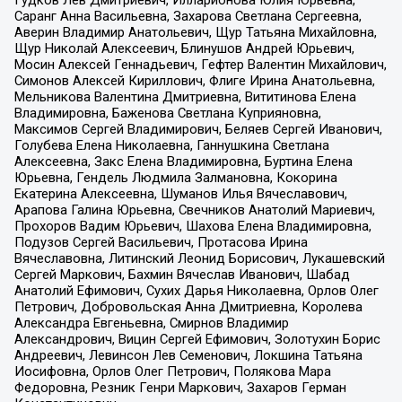
Гудков Лев Дмитриевич, Илларионова Юлия Юрьевна,
Саранг Анна Васильевна, Захарова Светлана Сергеевна,
Аверин Владимир Анатольевич, Щур Татьяна Михайловна,
Щур Николай Алексеевич, Блинушов Андрей Юрьевич,
Мосин Алексей Геннадьевич, Гефтер Валентин Михайлович,
Симонов Алексей Кириллович, Флиге Ирина Анатольевна,
Мельникова Валентина Дмитриевна, Вититинова Елена
Владимировна, Баженова Светлана Куприяновна,
Максимов Сергей Владимирович, Беляев Сергей Иванович,
Голубева Елена Николаевна, Ганнушкина Светлана
Алексеевна, Закс Елена Владимировна, Буртина Елена
Юрьевна, Гендель Людмила Залмановна, Кокорина
Екатерина Алексеевна, Шуманов Илья Вячеславович,
Арапова Галина Юрьевна, Свечников Анатолий Мариевич,
Прохоров Вадим Юрьевич, Шахова Елена Владимировна,
Подузов Сергей Васильевич, Протасова Ирина
Вячеславовна, Литинский Леонид Борисович, Лукашевский
Сергей Маркович, Бахмин Вячеслав Иванович, Шабад
Анатолий Ефимович, Сухих Дарья Николаевна, Орлов Олег
Петрович, Добровольская Анна Дмитриевна, Королева
Александра Евгеньевна, Смирнов Владимир
Александрович, Вицин Сергей Ефимович, Золотухин Борис
Андреевич, Левинсон Лев Семенович, Локшина Татьяна
Иосифовна, Орлов Олег Петрович, Полякова Мара
Федоровна, Резник Генри Маркович, Захаров Герман