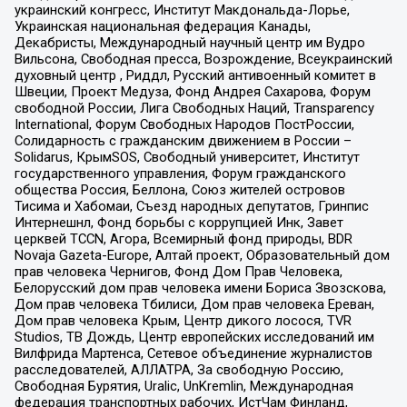
украинский конгресс, Институт Макдональда-Лорье,
Украинская национальная федерация Канады,
Декабристы, Международный научный центр им Вудро
Вильсона, Свободная пресса, Возрождение, Всеукраинский
духовный центр , Риддл, Русский антивоенный комитет в
Швеции, Проект Медуза, Фонд Андрея Сахарова, Форум
свободной России, Лига Свободных Наций, Transparеncy
International, Форум Свободных Народов ПостРоссии,
Солидарность с гражданским движением в России –
Solidarus, КрымSOS, Свободный университет, Институт
государственного управления, Форум гражданского
общества Россия, Беллона, Союз жителей островов
Тисима и Хабомаи, Съезд народных депутатов, Гринпис
Интернешнл, Фонд борьбы с коррупцией Инк, Завет
церквей TCCN, Агора, Всемирный фонд природы, BDR
Novaja Gazeta-Europe, Алтай проект, Образовательный дом
прав человека Чернигов, Фонд Дом Прав Человека,
Белорусский дом прав человека имени Бориса Звозскова,
Дом прав человека Тбилиси, Дом прав человека Ереван,
Дом прав человека Крым, Центр дикого лосося, TVR
Studios, ТВ Дождь, Центр европейских исследований им
Вилфрида Мартенса, Сетевое объединение журналистов
расследователей, АЛЛАТРА, За свободную Россию,
Свободная Бурятия, Uralic, UnKremlin, Международная
федерация транспортных рабочих, ИстЧам Финланд,