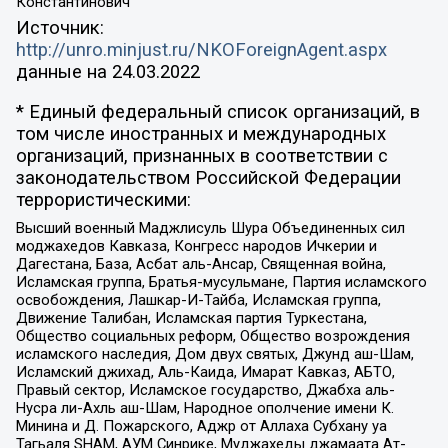
Константинович
Источник:
http://unro.minjust.ru/NKOForeignAgent.aspx
данные на
24.03.2022
* Единый федеральный список организаций, в
том числе иностранных и международных
организаций, признанных в соответствии с
законодательством Российской Федерации
террористическими:
Высший военный Маджлисуль Шура Объединенных сил
моджахедов Кавказа, Конгресс народов Ичкерии и
Дагестана, База, Асбат аль-Ансар, Священная война,
Исламская группа, Братья-мусульмане, Партия исламского
освобождения, Лашкар-И-Тайба, Исламская группа,
Движение Талибан, Исламская партия Туркестана,
Общество социальных реформ, Общество возрождения
исламского наследия, Дом двух святых, Джунд аш-Шам,
Исламский джихад, Аль-Каида, Имарат Кавказ, АБТО,
Правый сектор, Исламское государство, Джабха аль-
Нусра ли-Ахль аш-Шам, Народное ополчение имени К.
Минина и Д. Пожарского, Аджр от Аллаха Субхану уа
Тагьаля SHAM, АУМ Синрике, Муджахеды джамаата Ат-