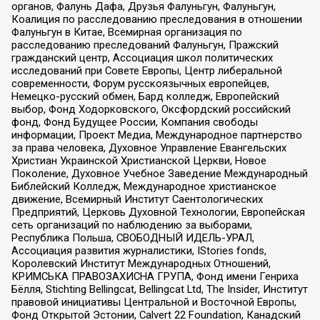
органов, Фалунь Дафа, Друзья Фалуньгун, Фалуньгун,
Коалиция по расследованию преследования в отношении
Фалуньгун в Китае, Всемирная организация по
расследованию преследований Фалуньгун, Пражский
гражданский центр, Ассоциация школ политических
исследований при Совете Европы, Центр либеральной
современности, Форум русскоязычных европейцев,
Немецко-русский обмен, Бард колледж, Европейский
выбор, Фонд Ходорковского, Оксфордский российский
фонд, Фонд Будущее России, Компания свободы
информации, Проект Медиа, Международное партнерство
за права человека, Духовное Управление Евангельских
Христиан Украинской Христианской Церкви, Новое
Поколение, Духовное Учебное Заведение Международный
Библейский Колледж, Международное христианское
движение, Всемирный Институт Саентологических
Предприятий, Церковь Духовной Технологии, Европейская
сеть организаций по наблюдению за выборами,
Республика Польша, СВОБОДНЫЙ ИДЕЛЬ-УРАЛ,
Ассоциация развития журналистики, IStories fonds,
Королевский Институт Международных Отношений,
КРИМСЬКА ПРАВОЗАХИСНА ГРУПА, Фонд имени Генриха
Бёлля, Stichting Bellingcat, Bellingcat Ltd, The Insider, Институт
правовой инициативы Центральной и Восточной Европы,
Фонд Открытой Эстонии, Calvert 22 Foundation, Канадский