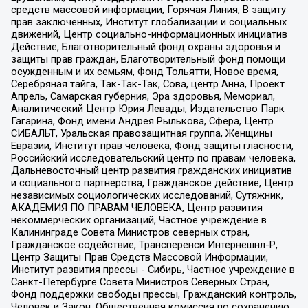
средств массовой информации, Горячая Линия, В защиту
прав заключенных, Институт глобализации и социальных
движений, Центр социально-информационных инициатив
Действие, Благотворительный фонд охраны здоровья и
защиты прав граждан, Благотворительный фонд помощи
осужденным и их семьям, Фонд Тольятти, Новое время,
Серебряная тайга, Так-Так-Так, Сова, центр Анна, Проект
Апрель, Самарская губерния, Эра здоровья, Мемориал,
Аналитический Центр Юрия Левады, Издательство Парк
Гагарина, Фонд имени Андрея Рылькова, Сфера, Центр
СИБАЛЬТ, Уральская правозащитная группа, Женщины
Евразии, Институт прав человека, Фонд защиты гласности,
Российский исследовательский центр по правам человека,
Дальневосточный центр развития гражданских инициатив
и социального партнерства, Гражданское действие, Центр
независимых социологических исследований, Сутяжник,
АКАДЕМИЯ ПО ПРАВАМ ЧЕЛОВЕКА, Центр развития
некоммерческих организаций, Частное учреждение в
Калининграде Совета Министров северных стран,
Гражданское содействие, Трансперенси Интернешнл-Р,
Центр Защиты Прав Средств Массовой Информации,
Институт развития прессы - Сибирь, Частное учреждение в
Санкт-Петербурге Совета Министров Северных Стран,
Фонд поддержки свободы прессы, Гражданский контроль,
Человек и Закон, Общественная комиссия по сохранению