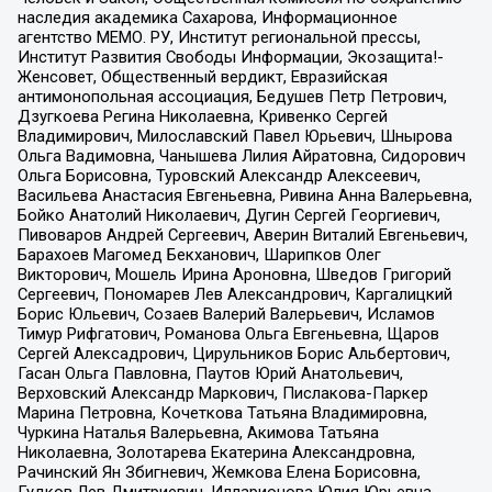
наследия академика Сахарова, Информационное
агентство МЕМО. РУ, Институт региональной прессы,
Институт Развития Свободы Информации, Экозащита!-
Женсовет, Общественный вердикт, Евразийская
антимонопольная ассоциация, Бедушев Петр Петрович,
Дзугкоева Регина Николаевна, Кривенко Сергей
Владимирович, Милославский Павел Юрьевич, Шнырова
Ольга Вадимовна, Чанышева Лилия Айратовна, Сидорович
Ольга Борисовна, Туровский Александр Алексеевич,
Васильева Анастасия Евгеньевна, Ривина Анна Валерьевна,
Бойко Анатолий Николаевич, Дугин Сергей Георгиевич,
Пивоваров Андрей Сергеевич, Аверин Виталий Евгеньевич,
Барахоев Магомед Бекханович, Шарипков Олег
Викторович, Мошель Ирина Ароновна, Шведов Григорий
Сергеевич, Пономарев Лев Александрович, Каргалицкий
Борис Юльевич, Созаев Валерий Валерьевич, Исламов
Тимур Рифгатович, Романова Ольга Евгеньевна, Щаров
Сергей Алексадрович, Цирульников Борис Альбертович,
Гасан Ольга Павловна, Паутов Юрий Анатольевич,
Верховский Александр Маркович, Пислакова-Паркер
Марина Петровна, Кочеткова Татьяна Владимировна,
Чуркина Наталья Валерьевна, Акимова Татьяна
Николаевна, Золотарева Екатерина Александровна,
Рачинский Ян Збигневич, Жемкова Елена Борисовна,