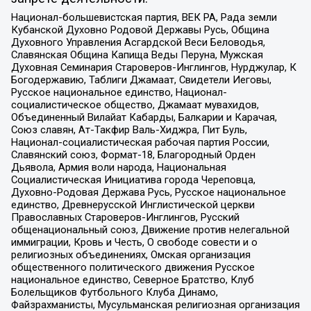
Национал-большевистская партия, ВЕК РА, Рада земли
Кубанской Духовно Родовой Державы Русь, Община
Духовного Управления Асгардской Веси Беловодья,
Славянская Община Капища Веды Перуна, Мужская
Духовная Семинария Староверов-Инглингов, Нурджулар, К
Богодержавию, Таблиги Джамаат, Свидетели Иеговы,
Русское национальное единство, Национал-
социалистическое общество, Джамаат мувахидов,
Объединенный Вилайат Кабарды, Балкарии и Карачая,
Союз славян, Ат-Такфир Валь-Хиджра, Пит Буль,
Национал-социалистическая рабочая партия России,
Славянский союз, Формат-18, Благородный Орден
Дьявола, Армия воли народа, Национальная
Социалистическая Инициатива города Череповца,
Духовно-Родовая Держава Русь, Русское национальное
единство, Древнерусской Инглистической церкви
Православных Староверов-Инглингов, Русский
общенациональный союз, Движение против нелегальной
иммиграции, Кровь и Честь, О свободе совести и о
религиозных объединениях, Омская организация
общественного политического движения Русское
национальное единство, Северное Братство, Клуб
Болельщиков Футбольного Клуба Динамо,
Файзрахманисты, Мусульманская религиозная организация