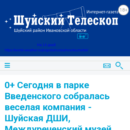
18+
На 14 дней
https://world-weather.ru/pogoda/russia/novokuznetsk/
0+ Сегодня в парке
Введенского собралась
веселая компания -
Шуйская ДШИ,
Междуреченский музей,