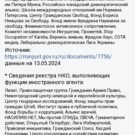
им Питера Мунка, Российско-канадский демократический
альянс, Школа международных отношений им Нормана
Патерсона, Центр Гражданских Свобод, Фонд Бориса
Немцова за Свободу, Фонд имени Фридриха Науманна за
свободу, Феминистское антивоенное сопротивление,
Комитет независимости Ингушетии, Прометей, Stop
Occupation of Karelia, Вернись живым, Фридом Хаус, СОТА
медиа, Либерально-демократическая Лига Украины
Источник:
https://minjust.gov.ru/ru/documents/7756/
данные на
13.05.2024
* Сведения реестра НКО, выполняющих
функции иностранного агента:
Лилит, Правозащитная группа Гражданин.Армия.Право,
Нижегородский центр немецкой и европейской культуры,
Центр гендерных исследований, Фонд защиты прав
граждан Штаб, Институт права и публичной политики,
Фонд борьбы с коррупцией, Альянс врачей,
НАСИЛИЮ.НЕТ, Мы против СПИДа, СВЕЧА, Гуманитарное
действие, Открытый Петербург, Лига Избирателей,
Правовая инициатива, Гражданский Союз, Хасдей
Ерушалаим, Центр поддержки и содействия развитию