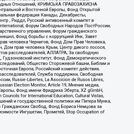
народных Отношений, КРИМСЬКА ПРАВОЗАХИСНА
ы Центральной и Восточной Европы, Фонд Открытой
иональная федерация Канады, Декабристы,
тр , Риддл, Русский антивоенный комитет в
nternational, Форум Свободных Народов ПостРоссии,
дарственного управления, Форум гражданского
рнешнл, Фонд борьбы с коррупцией Инк, Завет
прав человека Чернигов, Фонд Дом Прав Человека,
н, Дом прав человека Крым, Центр дикого лосося,
стов расследователей, АЛЛАТРА, За свободную
д, Гудзоновский институт, Фонд Демократического
сследований, Общество Сторожевой башни, Библии и
сточная Европа, Российский комитет действия,
-расследователей, Служба поддержки, Свободная
 Russie-Libertes, La Asocicion de Rusos Libres,
an Election Monitor, Article 19, Мнение медиа,
Европы, Фонд имени Фридриха Эберта, XZ gGmbH,
ls for International Education, Cultural Vistas,
ошений и государственной политики им Питера Мунка,
 Гражданских Свобод, Фонд Бориса Немцова за
имости Ингушетии, Прометей, Stop Occupation of