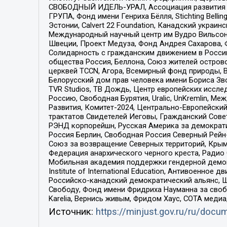
СВОБОДНЫЙ ИДЕЛЬ-УРАЛ, Ассоциация развития ж
ГРУПА, Фонд имени Генриха Бёлля, Stichting Bellin
Эстонии, Calvert 22 Foundation, Канадский укра
Международный научный центр им Вудро Вильсона
Швеции, Проект Медуза, Фонд Андрея Сахарова, Ф
Солидарность с гражданским движением в России 
общества Россия, Беллона, Союз жителей острово
церквей TCCN, Агора, Всемирный фонд природы, B
Белорусский дом прав человека имени Бориса Зво
TVR Studios, ТВ Дождь, Центр европейских иссл
Россию, Свободная Бурятия, Uralic, UnKremlin, 
Развития, Комитет-2024, Центрально-Европейски
трактатов Свидетелей Иеговы, Гражданский Совет
РЭНД корпорейшн, Русская Америка за демократи
Россия Берлин, Свободная Россия Северный Рейн-В
Союз за возвращение Северных территорий, Крымско
Федерация анархического черного креста, Радио
Мобильная академия поддержки гендерной демократи
Institute of International Education, Антивоенн
Российско-канадский демократический альянс, 
Свободу, Фонд имени Фридриха Науманна за свобо
Karelia, Вернись живым, Фридом Хаус, СОТА меди
Источник:
https://minjust.gov.ru/ru/doc