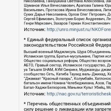
Николаевна, Ганнушкина Светлана Алексеевна, За
Шуманов Илья Вячеславович, Арапова Галина Юрь
Васильевич, Протасова Ирина Вячеславовна, Лит
Сухих Дарья Николаевна, Орлов Олег Петрович, 
Сергей Ефимович, Золотухин Борис Андреевич, Л
Генри Маркович, Захаров Герман Константинович
Источник:
http://unro.minjust.ru/NKOFore
* Единый федеральный список организа
законодательством Российской Федера
Высший военный Маджлисуль Шура Объединенных с
Исламская группа, Братья-мусульмане, Партия ис
Общество социальных реформ, Общество возрожд
АБТО, Правый сектор, Исламское государство, Д
уа Тагьаля SHAM, АУМ Синрике, Муджахеды джама
сообщество Сеть, Катиба Таухид валь-Джихад, Хай
“Джамаат “Красный пахарь”, Колумбайн, Хатлонск
батальон имени Номана Челебиджихана, Азов, Па
Батал-Хаджи Белхороев, Маньяки Культ Убийц, М
Источник:
http://nac.gov.ru/terroristichesk
* Перечень общественных объединений 
силу решение о ликвидации или запрете