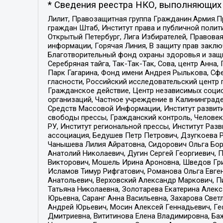
* Сведения реестра НКО, выполняющих 
Лилит, Правозащитная группа Гражданин.Армия.П
граждан Штаб, Институт права и публичной поли
Открытый Петербург, Лига Избирателей, Правова
информации, Горячая Линия, В защиту прав закл
Благотворительный фонд охраны здоровья и защи
Серебряная тайга, Так-Так-Так, Сова, центр Анн
Парк Гагарина, Фонд имени Андрея Рылькова, Сф
гласности, Российский исследовательский центр 
Гражданское действие, Центр независимых соци
организаций, Частное учреждение в Калининград
Средств Массовой Информации, Институт развити
свободы прессы, Гражданский контроль, Человек
РУ, Институт региональной прессы, Институт Ра
ассоциация, Бедушев Петр Петрович, Дзугкоева 
Чанышева Лилия Айратовна, Сидорович Ольга Бори
Анатолий Николаевич, Дугин Сергей Георгиевич, 
Викторович, Мошель Ирина Ароновна, Шведов Гри
Исламов Тимур Рифгатович, Романова Ольга Евге
Анатольевич, Верховский Александр Маркович, П
Татьяна Николаевна, Золотарева Екатерина Алек
Юрьевна, Саранг Анна Васильевна, Захарова Свет
Андрей Юрьевич, Мосин Алексей Геннадьевич, Ге
Дмитриевна, Вититинова Елена Владимировна, Ба