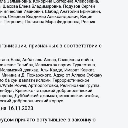
ила Залмановна, Кокорина Екатерина Алексеевна,
, Шахова Елена Владимировна, Подузов Сергей
ин Вячеслав Иванович, Шабад Анатолий Ефимович,
вна, Смирнов Владимир Александрович, Вицин
ег Петрович, Полякова Мара Федоровна, Резник
ганизаций, признанных в соответствии с
на, База, Асбат аль-Ансар, Священная война,
ижение Талибан, Исламская партия Туркестана,
Исламский джихад, Аль-Каида, Имарат Кавказ,
 Минина и Д. Пожарского, Аджр от Аллаха Субхану
о ба суи давлати исломи, Террористическое
/White Power, Артподготовка, Религиозная группа
Оренбург, Крымско-татарский добровольческий
орона, Дуббайский джамаат, московская ячейка,
усский добровольческий корпус
 на
16.11.2023
судом принято вступившее в законную