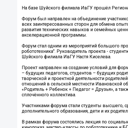
На базе Шуйского филиала ИвГУ прошёл Регион
Форум был направлен на объединение участник
всех заинтересованных сторон для обмена опыт
развития технических навыков и семейных ценн
акселерационной программы.
Форум стал одним из мероприятий большого пр
робототехника". Руководитель проекта - студент
Шуйского филиала ИвГУ Настя Киселева.
Проект направлен на создание условий для форм
– будущих педагогов, студентов – будущих род
творческой и проектной деятельности родителей
отношений в сельской местности Ивановской об
«Родитель + Ребенок + Педагог = Друзья», а та
сплочённого коллектива.
Участниками форума стали студенты высшего, с
дополнительного образования, дети и их родител
В рамках форума состоялись лекция по социаль
кинопоказ, мастер-классы по робототехнике и 