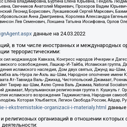
кс Елена Владимировна, Буртина Елена Юрьевна, Гендель Людм
евна, Свечников Анатолий Мариевич, Прохоров Вадим Юрьевич
инский Леонид Борисович, Лукашевский Сергей Маркович, Бахм
Добровольская Анна Дмитриевна, Королева Александра Евгенье
евинсон Лев Семенович, Локшина Татьяна Иосифовна, Орлов Ол
ignAgent.aspx
данные на
24.03.2022
ций, в том числе иностранных и международных ор
ции террористическими:
ил моджахедов Кавказа, Конгресс народов Ичкерии и Дагеста
ламского освобождения, Лашкар-И-Тайба, Исламская группа, Дв
ения исламского наследия, Дом двух святых, Джунд аш-Шам, 
жабха аль-Нусра ли-Ахль аш-Шам, Народное ополчение имени К.
ата Ат-Тавхида Валь-Джихад, Чистопольский Джамаат, Рохнам
ят Тахрир аш-Шам, Ахлю Сунна Валь Джамаа, National Socialism
ий джамаат, Мусульманская религиозная группа п. Кушкуль г. 
ртия исламского возрождения Таджикистана, Народная самооб
олодёжь Которая Улыбается, Легион Свобода России, Айдар, Р
ie-i-ekstremistskie-organizacii-i-materialy.html
данные
и религиозных организаций в отношении которых 
 деятельности: