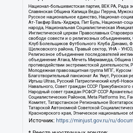
Национал-большевистская партия, ВЕК РА, Рада 
Славянская Община Капища Веды Перуна, Мужская
Русское национальное единство, Национал-социа
Ат-Такфир Валь-Хиджра, Пит Буль, Национал-соц
народа, Национальная Социалистическая Инициат
Инглистической церкви Православных Староверов
свободе совести и о религиозных объединениях,
Клуб Болельщиков Футбольного Клуба Динамо, Фа
Щелковского района, Правый сектор, УНА - УНСО, У
Религиозное объединение последователей инглии
объединение Атака, Мечеть Мирмамеда, Община К
противодействии экстремистской деятельности, 
Молодежная правозащитная группа МПГ, Курсом П
Благотворительный пансионат Ак Умут, Русская ре
Иртыш Ultras, Русский Патриотический клуб-Нов
Навального, Совет граждан СССР Прикубанского 
Народный совет граждан РСФСР СССР Архангельск
Социалистических Районов, Meta Platforms Inc, 
Комитет, Татарстанское Региональное Всетатар
Татарской Автономной Советской Социалистическ
Красноярского края, Этническое национальное о
Источник:
https://minjust.gov.ru/ru/doc
* Реестр иностранных агентов: