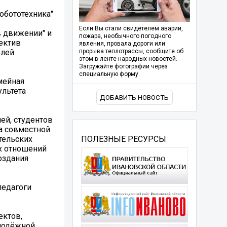
обототехника"
Если Вы стали свидетелем аварии,
в движении" и
пожара, необычного погодного
ектив
явления, провала дороги или
елей
прорыва теплотрассы, сообщите об
этом в ленте народных новостей.
Загружайте фотографии через
специальную форму.
мейная
ультета
ДОБАВИТЬ НОВОСТЬ
ей, студентов
а совместной
тельских
ПОЛЕЗНЫЕ РЕСУРСЫ
их отношений
оздания
педагоги
ектов,
олодёжной