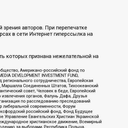
 зрения авторов. При перепечатке
рсах в сети Интернет гиперссылка на
ть которых признана нежелательной на
общество, Американо-российский фонд по
 MEDIA DEVELOPMENT INVESTMENT FUND,
 регионального сотрудничества, Европейская
 Маршалла Соединенных Штатов, Тихоокеанский
нтический совет, Человек в беде, Европейский
 извлечения органов, Фалунь Дафа, Друзья
рганизация по расследованию преследований
тр либеральной современности, Форум
 Оксфордский российский фонд, Фонд Будущее
е Управление Евангельских Христиан Украинской
еждународное христианское движение, Всемирный
людению за выборами, Республика Польша,