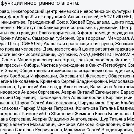
функции иностранного агента:
раво, Нижегородский центр немецкой и европейской культуры,
тики, Фонд борьбы с коррупцией, Альянс врачей, НАСИЛИЮ.НЕТ,
я инициатива, Гражданский Союз, Хасдей Ерушалаим, Центр по
юченных, Институт глобализации и социальных движений, Цент
ты прав граждан, Благотворительный фонд помощи осужденным
а, Проект Апрель, Самарская губерния, Эра здоровья, Мемориал
ера, Центр СИБАЛЬТ, Уральская правозащитная группа, Женщины
по правам человека, Дальневосточный центр развития гражданс
ологических исследований, Сутяжник, АКАДЕМИЯ ПО ПРАВАМ Ч
е Совета Министров северных стран, Гражданское содействие,
я прессы - Сибирь, Частное учреждение в Санкт-Петербурге С
 и Закон, Общественная комиссия по сохранению наследия ак
звития Свободы Информации, Экозащита!-Женсовет, Общественн
Регина Николаевна, Кривенко Сергей Владимирович, Милославс
совна, Туровский Александр Алексеевич, Васильева Анастасия
Пивоваров Андрей Сергеевич, Аверин Виталий Евгеньевич, Бара
горий Сергеевич, Пономарев Лев Александрович, Каргалицкий 
ньевна, Щаров Сергей Алексадрович, Цирульников Борис Альбер
ислакова-Паркер Марина Петровна, Кочеткова Татьяна Владими
сандровна, Рачинский Ян Збигневич, Жемкова Елена Борисовна,
лана Сергеевна, Аверин Владимир Анатольевич, Щур Татьяна М
фтер Валентин Михайлович, Симонов Алексей Кириллович, Флиг
женова Светлана Куприяновна, Максимов Сергей Владимирович, 