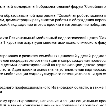
альный молодёжный образовательный форум "Семейная р
ов образовательной программы "Семейная робототехника 
ом, демонстрации результатов работы и обсуждения персп
остей, подведение итогов проекта и награждение победит
оекта Региональный мобильный педагогический центр "Се
ка 1 курса магистратуры математико-технологического фак
ирования и развития семейных ценностей у детей, родител
ителей посредством организации и сопровождения процесс
 с детьми, ориентированной на гармонизацию детско-роди
ласти. Идея проекта основана на установлении партнерск
кже мобилизации социокультурного потенциала семьи для с
реднего профессионального Ивановской области, а также 
и.
ному проектированию, написание и защита социальных про
БПЛА, а также конкурсы с ценными призами. Говорили о м