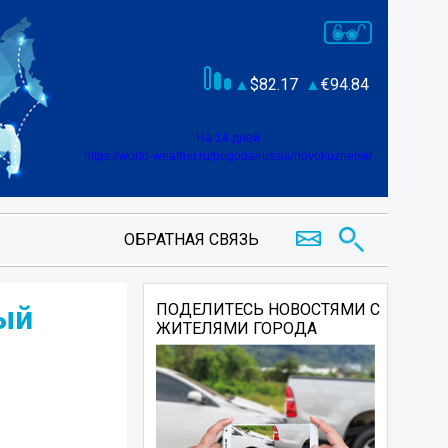
82.17
94.84
На 14 дней
https://world-weather.ru/pogoda/russia/novokuznetsk/
ОБРАТНАЯ СВЯЗЬ
ый
ПОДЕЛИТЕСЬ НОВОСТЯМИ С
ЖИТЕЛЯМИ ГОРОДА