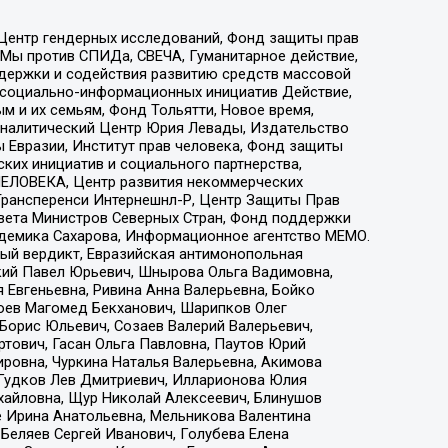
 Центр гендерных исследований, Фонд защиты прав
 Мы против СПИДа, СВЕЧА, Гуманитарное действие,
ддержки и содействия развитию средств массовой
р социально-информационных инициатив Действие,
 и их семьям, Фонд Тольятти, Новое время,
, Аналитический Центр Юрия Левады, Издательство
 Евразии, Институт прав человека, Фонд защиты
ких инициатив и социального партнерства,
ЕЛОВЕКА, Центр развития некоммерческих
 Трансперенси Интернешнл-Р, Центр Защиты Прав
овета Министров Северных Стран, Фонд поддержки
адемика Сахарова, Информационное агентство МЕМО.
ый вердикт, Евразийская антимонопольная
кий Павел Юрьевич, Шнырова Ольга Вадимовна,
 Евгеньевна, Ривина Анна Валерьевна, Бойко
хоев Магомед Бекханович, Шарипков Олег
Борис Юльевич, Созаев Валерий Валерьевич,
тович, Гасан Ольга Павловна, Паутов Юрий
ровна, Чуркина Наталья Валерьевна, Акимова
 Гудков Лев Дмитриевич, Илларионова Юлия
ихайловна, Щур Николай Алексеевич, Блинушов
е Ирина Анатольевна, Мельникова Валентина
Беляев Сергей Иванович, Голубева Елена