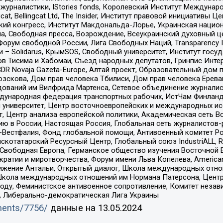
урналистики, IStories fonds, Королевский Институт Между
gcat, Bellingcat Ltd, The Insider, Институт правовой инициатив
инский конгресс, Институт Макдональда-Лорье, Украинская нац
, Свободная пресса, Возрождение, Всеукраинский духовный цен
орум свободной России, Лига Свободных Наций, Transparеncy I
– Solidarus, КрымSOS, Свободный университет, Институт госу
в Тисима и Хабомаи, Съезд народных депутатов, Гринпис Инте
DR Novaja Gazeta-Europe, Алтай проект, Образовательный дом 
зскова, Дом прав человека Тбилиси, Дом прав человека Ерева
едований им Вилфрида Мартенса, Сетевое объединение журнали
Международная федерация транспортных рабочих, ИстЧам Финлан
й университет, Центр восточноевропейских и международных и
, Центр анализа европейской политики, Академическая сеть Во
ю в России, Настоящая Россия, Глобальная сеть журналистов
естфалия, Фонд глобальной помощи, Антивоенный комитет России,
татарский Ресурсный Центр, Глобальный союз IndustriALL, Russi
 Свободная Европа, Германское общество изучения Восточной 
и и миротворчества, Форум имени Льва Копелева, American Counci
ое движение Антальи, Открытый диалог, Школа международных отн
Школа международных отношений им Нормана Патерсона, Центр
ду, Феминистское антивоенное сопротивление, Комитет независ
а, Либерально-демократическая Лига Украины
uments/7756/
данные на
13.05.2024