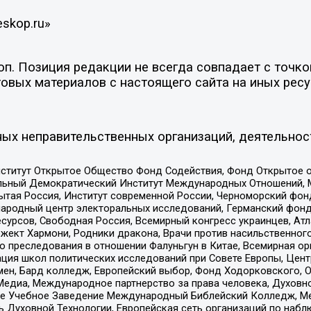
eskop.ru»
. Позиция редакции не всегда совпадает с точкой
овых материалов с настоящего сайта на иных ресу
ых неправительственных организаций, деятельнос
ститут Открытое Общество Фонд Содействия, Фонд Открытое 
альный Демократический Институт Международных Отношений,
тая Россия, Институт современной России, Черноморский фонд
родный центр электоральных исследований, Германский фонд
рсов, Свободная Россия, Всемирный конгресс украинцев, Атла
ект Хармони, Родники дракона, Врачи против насильственного
ию преследования в отношении Фалуньгун в Китае, Всемирная о
ация школ политических исследований при Совете Европы, Цен
мен, Бард колледж, Европейский выбор, Фонд Ходорковского,
едиа, Международное партнерство за права человека, Духовно
ое Учебное Заведение Международный Библейский Колледж, М
ь Духовной Технологии, Европейская сеть организаций по наб