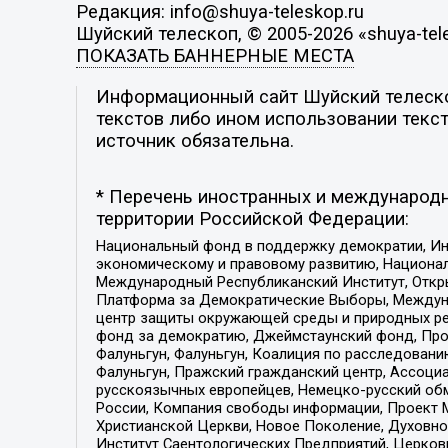
Редакция: info@shuya-teleskop.ru
Шуйский телескоп, © 2005-2026 «shuya-tel
ПОКАЗАТЬ БАННЕРНЫЕ МЕСТА
Информационный сайт Шуйский телескоп
текстов либо ином использовании текст
источник обязательна.
* Перечень иностранных и международн
территории Российской Федерации:
Национальный фонд в поддержку демократии, Ин
экономическому и правовому развитию, Национ
Международный Республиканский Институт, Откры
Платформа за Демократические Выборы, Междуна
центр защиты окружающей среды и природных ресу
фонд за демократию, Джеймстаунский фонд, Прож
Фалуньгун, Фалуньгун, Коалиция по расследован
Фалуньгун, Пражский гражданский центр, Ассоци
русскоязычных европейцев, Немецко-русский об
России, Компания свободы информации, Проект М
Христианской Церкви, Новое Поколение, Духовн
Институт Саентологических Предприятий, Церков