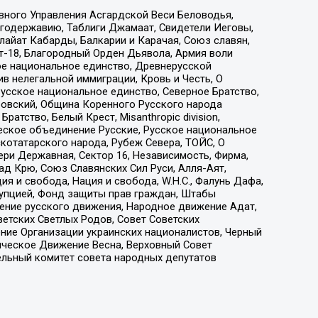
вного Управления Асгардской Веси Беловодья,
годержавию, Таблиги Джамаат, Свидетели Иеговы,
айат Кабарды, Балкарии и Карачая, Союз славян,
т-18, Благородный Орден Дьявола, Армия воли
ое национальное единство, Древнерусской
 нелегальной иммиграции, Кровь и Честь, О
усское национальное единство, Северное Братство,
ровский, Община Коренного Русского народа
атство, Белый Крест, Misanthropic division,
еское объединение Русские, Русское национальное
котатарского народа, Рубеж Севера, ТОЙС, О
ри Державная, Сектор 16, Независимость, Фирма,
д Крю, Союз Славянских Сил Руси, Алля-Аят,
я и свобода, Нация и свобода, W.H.С., Фалунь Дафа,
рупцией, Фонд защиты прав граждан, Штабы
ение русского движения, Народное движение Адат,
етских Светлых Родов, Совет Советских
ение Организации украинских националистов, Черный
ическое Движение Весна, Верховный Совет
ельный комитет совета народных депутатов