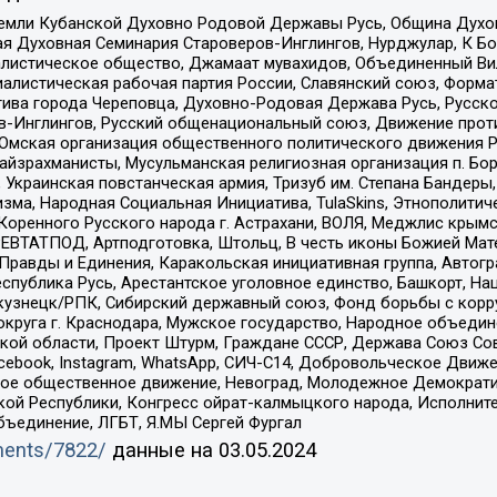
земли Кубанской Духовно Родовой Державы Русь, Община Духо
 Духовная Семинария Староверов-Инглингов, Нурджулар, К Бо
листическое общество, Джамаат мувахидов, Объединенный Вил
иалистическая рабочая партия России, Славянский союз, Форма
ива города Череповца, Духовно-Родовая Держава Русь, Русск
-Инглингов, Русский общенациональный союз, Движение против
 Омская организация общественного политического движения Р
йзрахманисты, Мусульманская религиозная организация п. Бо
краинская повстанческая армия, Тризуб им. Степана Бандеры, Бр
зма, Народная Социальная Инициатива, TulaSkins, Этнополитич
оренного Русского народа г. Астрахани, ВОЛЯ, Меджлис крымс
РЕВТАТПОД, Артподготовка, Штольц, В честь иконы Божией Мате
равды и Единения, Каракольская инициативная группа, Автогра
спублика Русь, Арестантское уголовное единство, Башкорт, Наци
окузнецк/РПК, Сибирский державный союз, Фонд борьбы с кор
округа г. Краснодара, Мужское государство, Народное объедин
ой области, Проект Штурм, Граждане СССР, Держава Союз Сов
Facebook, Instagram, WhatsApp, СИЧ-С14, Добровольческое Движ
ское общественное движение, Невоград, Молодежное Демократ
ой Республики, Конгресс ойрат-калмыцкого народа, Исполнит
бъединение, ЛГБТ, Я.МЫ Сергей Фургал
uments/7822/
данные на
03.05.2024