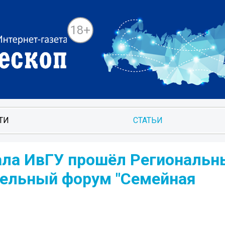
18+
ТИ
СТАТЬИ
ала ИвГУ прошёл Региональн
ельный форум "Семейная