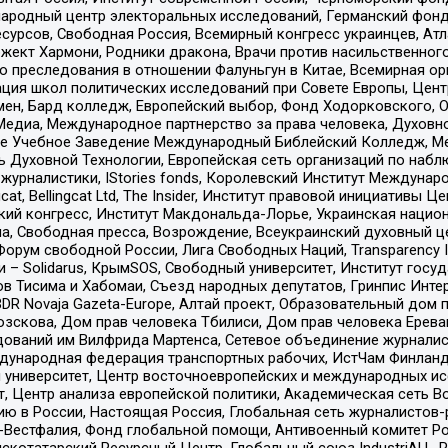
родный центр электоральных исследований, Германский фонд
рсов, Свободная Россия, Всемирный конгресс украинцев, Атла
ект Хармони, Родники дракона, Врачи против насильственного
ию преследования в отношении Фалуньгун в Китае, Всемирная о
ация школ политических исследований при Совете Европы, Цен
мен, Бард колледж, Европейский выбор, Фонд Ходорковского,
едиа, Международное партнерство за права человека, Духовно
ое Учебное Заведение Международный Библейский Колледж, М
ь Духовной Технологии, Европейская сеть организаций по наб
урналистики, IStories fonds, Королевский Институт Между
gcat, Bellingcat Ltd, The Insider, Институт правовой инициатив
инский конгресс, Институт Макдональда-Лорье, Украинская нац
, Свободная пресса, Возрождение, Всеукраинский духовный цен
орум свободной России, Лига Свободных Наций, Transparеncy I
– Solidarus, КрымSOS, Свободный университет, Институт госу
в Тисима и Хабомаи, Съезд народных депутатов, Гринпис Инте
DR Novaja Gazeta-Europe, Алтай проект, Образовательный дом 
зскова, Дом прав человека Тбилиси, Дом прав человека Ерева
едований им Вилфрида Мартенса, Сетевое объединение журнали
Международная федерация транспортных рабочих, ИстЧам Финлан
й университет, Центр восточноевропейских и международных и
, Центр анализа европейской политики, Академическая сеть Во
ю в России, Настоящая Россия, Глобальная сеть журналистов
естфалия, Фонд глобальной помощи, Антивоенный комитет России,