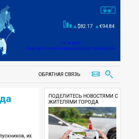
82.17
94.84
На 14 дней
https://world-weather.ru/pogoda/russia/novokuznetsk/
ОБРАТНАЯ СВЯЗЬ
ода
ПОДЕЛИТЕСЬ НОВОСТЯМИ С
ЖИТЕЛЯМИ ГОРОДА
пускников, их