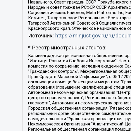
Навального, Совет граждан СССР Прикубанского 
Народный совет граждан РСФСР СССР Архангельск
Социалистических Районов, Meta Platforms Inc, 
Комитет, Татарстанское Региональное Всетатар
Татарской Автономной Советской Социалистическ
Красноярского края, Этническое национальное о
Источник:
https://minjust.gov.ru/ru/doc
* Реестр иностранных агентов:
Калининградская региональная общественная организация "Экозащита!-Женсовет", Фонд содействия защите прав и свобод граждан "Общественный вердикт", Фонд "Институт Развития Свободы Информации", Частное учреждение "Информационное агентство МЕМО. РУ", Региональная общественная организация "Общественная комиссия по сохранению наследия академика Сахарова", Фонд поддержки свободы прессы, Санкт-Петербургская общественная правозащитная организация "Гражданский контроль", Межрегиональная общественная организация "Информационно-просветительский центр "Мемориал", Региональный Фонд "Центр Защиты Прав Средств Массовой Информации", с 05.12.2023 Фонд "Центр Защиты Прав Средств массовой информации", Региональная общественная благотворительная организация помощи беженцам и мигрантам "Гражданское содействие", Негосударственное образовательное учреждение дополнительного профессионального образования (повышение квалификации) специалистов "АКАДЕМИЯ ПО ПРАВАМ ЧЕЛОВЕКА", Свердловская региональная общественная организация "Сутяжник", Автономная некоммерческая организация "Центр независимых социологических исследований", Союз общественных объединений "Российский исследовательский центр по правам человека", Региональное общественное учреждение научно-информационный центр "МЕМОРИАЛ", Некоммерческая организация "Фонд защиты гласности", Автономная некоммерческая организация "Институт прав человека", Городская общественная организация "Екатеринбургское общество "МЕМОРИАЛ", Городская общественная организация "Рязанское историко-просветительское и правозащитное общество "Мемориал" (Рязанский Мемориал), Челябинский региональный орган общественной самодеятельности – женское общественное объединение "Женщины Евразии", Челябинский региональный орган общественной самодеятельности "Уральская правозащитная группа", Фонд содействия защите здоровья и социальной справедливости имени Андрея Рылькова, Автономная Некоммерческая Организация "Аналитический Центр Юрия Левады", Автономная некоммерческая организация социальной поддержки населения "Проект Апрель", Региональная общественная организация помощи женщинам и детям, находящимся в кризисной ситуации "Информационно-методический центр "Анна", Фонд содействия развитию массовых коммуникаций и правовому просвещению "Так-так-Так", Фонд содействия устойчивому развитию "Серебряная тайга", Свердловский региональный общественный фонд социальных проектов "Новое время", "Idel.Реалии", Кавказ.Реалии, Крым.Реалии, Телеканал Настоящее Время, Татаро-башкирская служба Радио Свобода (Azatliq Radiosi), Радио Свободная Европа/Радио Свобода (PCE/PC), "Сибирь.Реалии", "Фактограф", Благотворительный фонд помощи осужденным и их семьям, Автономная некоммерческая организация "Институт глобализации и социальных движений", Фонд "В защиту прав заключенных", Частное учреждение "Центр поддержки и содействия развитию средств массовой информации", Пензенский региональный общественный благотворительный фонд "Гражданский союз", "Север.Реалии", Некоммерческая организация Фонд "Правовая инициатива", 