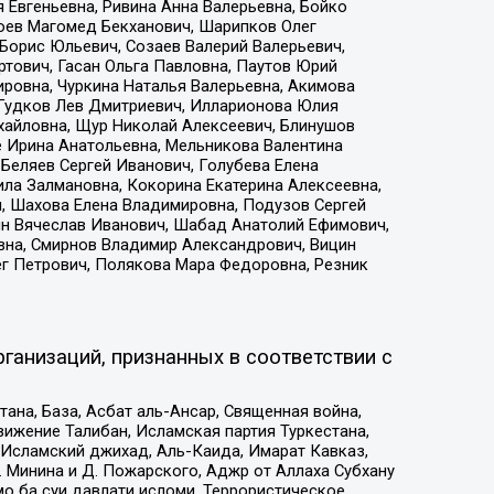
 Евгеньевна, Ривина Анна Валерьевна, Бойко
хоев Магомед Бекханович, Шарипков Олег
Борис Юльевич, Созаев Валерий Валерьевич,
тович, Гасан Ольга Павловна, Паутов Юрий
ровна, Чуркина Наталья Валерьевна, Акимова
 Гудков Лев Дмитриевич, Илларионова Юлия
ихайловна, Щур Николай Алексеевич, Блинушов
е Ирина Анатольевна, Мельникова Валентина
Беляев Сергей Иванович, Голубева Елена
ила Залмановна, Кокорина Екатерина Алексеевна,
, Шахова Елена Владимировна, Подузов Сергей
ин Вячеслав Иванович, Шабад Анатолий Ефимович,
вна, Смирнов Владимир Александрович, Вицин
ег Петрович, Полякова Мара Федоровна, Резник
ганизаций, признанных в соответствии с
на, База, Асбат аль-Ансар, Священная война,
ижение Талибан, Исламская партия Туркестана,
Исламский джихад, Аль-Каида, Имарат Кавказ,
 Минина и Д. Пожарского, Аджр от Аллаха Субхану
о ба суи давлати исломи, Террористическое