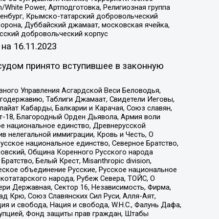
/White Power, Артподготовка, Религиозная группа
Оренбург, Крымско-татарский добровольческий
орона, Дуббайский джамаат, московская ячейка,
усский добровольческий корпус
 на
16.11.2023
судом принято вступившее в законную
вного Управления Асгардской Веси Беловодья,
годержавию, Таблиги Джамаат, Свидетели Иеговы,
айат Кабарды, Балкарии и Карачая, Союз славян,
т-18, Благородный Орден Дьявола, Армия воли
ое национальное единство, Древнерусской
 нелегальной иммиграции, Кровь и Честь, О
усское национальное единство, Северное Братство,
ровский, Община Коренного Русского народа
атство, Белый Крест, Misanthropic division,
еское объединение Русские, Русское национальное
котатарского народа, Рубеж Севера, ТОЙС, О
ри Державная, Сектор 16, Независимость, Фирма,
д Крю, Союз Славянских Сил Руси, Алля-Аят,
я и свобода, Нация и свобода, W.H.С., Фалунь Дафа,
рупцией, Фонд защиты прав граждан, Штабы