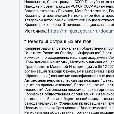
Навального, Совет граждан СССР Прикубанского 
Народный совет граждан РСФСР СССР Архангельск
Социалистических Районов, Meta Platforms Inc, 
Комитет, Татарстанское Региональное Всетатар
Татарской Автономной Советской Социалистическ
Красноярского края, Этническое национальное о
Источник:
https://minjust.gov.ru/ru/doc
* Реестр иностранных агентов:
Калининградская региональная общественная организация "Экозащита!-Женсовет", Фонд содействия защите прав и свобод граждан "Общественный вердикт", Фонд "Институт Развития Свободы Информации", Частное учреждение "Информационное агентство МЕМО. РУ", Региональная общественная организация "Общественная комиссия по сохранению наследия академика Сахарова", Фонд поддержки свободы прессы, Санкт-Петербургская общественная правозащитная организация "Гражданский контроль", Межрегиональная общественная организация "Информационно-просветительский центр "Мемориал", Региональный Фонд "Центр Защиты Прав Средств Массовой Информации", с 05.12.2023 Фонд "Центр Защиты Прав Средств массовой информации", Региональная общественная благотворительная организация помощи беженцам и мигрантам "Гражданское содействие", Негосударственное образовательное учреждение дополнительного профессионального образования (повышение квалификации) специалистов "АКАДЕМИЯ ПО ПРАВАМ ЧЕЛОВЕКА", Свердловская региональная общественная организация "Сутяжник", Автономная некоммерческая организация "Центр независимых социологических исследований", Союз общественных объединений "Российский исследовательский центр по правам человека", Региональное общественное учреждение научно-информационный центр "МЕМОРИАЛ", Некоммерческая организация "Фонд защиты гласности", Автономная некоммерческая организация "Институт прав человека", Городская общественная организация "Екатеринбургское общество "МЕМОРИАЛ", Городская общественная организация "Рязанское историко-просветительское и правозащитное общество "Мемориал" (Рязанский Мемориал), Челябинский региональный орган общественной самодеятельности – женское общественное объединение "Женщины Евразии", Челябинский региональный орган общественной самодеятельности "Уральская правозащитная группа", Фонд содействия защите здоровья и социальной справедливости имени Андрея Рылькова, Автономная Некоммерческая Организация "Аналитический Центр Юрия Левады", Автономная некоммерческая организация социальной поддержки населения "Проект Апрель", Региональная общественная организация помощи женщинам и детям, находящимся в кризисной ситуации "Информационно-методический центр "Анна", Фонд содействия развитию массовых коммуникаций и правовому просвещению "Так-так-Так", Фонд содействия устойчивому развитию "Серебряная тайга", Свердловский региональный общественный фонд социальных проектов "Новое время", "Idel.Реалии", Кавказ.Реалии, Крым.Реалии, Телеканал Настоящее Время, Татаро-башкирская служба Радио Свобода (Azatliq Radiosi), Радио Свободная Европа/Радио Свобода (PCE/PC), "Сибирь.Реалии", "Фактограф", Благотворительный фонд помощи осужденным и их семьям, Автономная некоммерческая организация "Институт глобализации и социальных движений", Фонд "В защиту прав заключенных", Частное учреждение "Центр поддержки и содействия развитию средств массовой информации", Пензенский региональный общественный благотворительный фонд "Гражданский союз", "Север.Реалии", Некоммерческая организация Фонд "Правовая инициатива", 