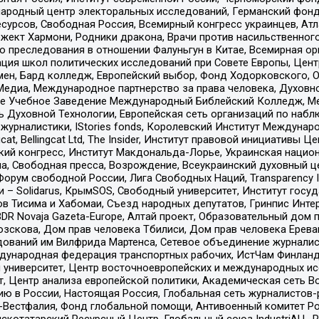
родный центр электоральных исследований, Германский фонд
рсов, Свободная Россия, Всемирный конгресс украинцев, Атла
ект Хармони, Родники дракона, Врачи против насильственного
ию преследования в отношении Фалуньгун в Китае, Всемирная о
ация школ политических исследований при Совете Европы, Цен
мен, Бард колледж, Европейский выбор, Фонд Ходорковского,
едиа, Международное партнерство за права человека, Духовно
ое Учебное Заведение Международный Библейский Колледж, М
ь Духовной Технологии, Европейская сеть организаций по наб
урналистики, IStories fonds, Королевский Институт Между
gcat, Bellingcat Ltd, The Insider, Институт правовой инициатив
инский конгресс, Институт Макдональда-Лорье, Украинская нац
, Свободная пресса, Возрождение, Всеукраинский духовный цен
орум свободной России, Лига Свободных Наций, Transparеncy I
– Solidarus, КрымSOS, Свободный университет, Институт госу
в Тисима и Хабомаи, Съезд народных депутатов, Гринпис Инте
DR Novaja Gazeta-Europe, Алтай проект, Образовательный дом 
зскова, Дом прав человека Тбилиси, Дом прав человека Ерева
едований им Вилфрида Мартенса, Сетевое объединение журнали
Международная федерация транспортных рабочих, ИстЧам Финлан
й университет, Центр восточноевропейских и международных и
, Центр анализа европейской политики, Академическая сеть Во
ю в России, Настоящая Россия, Глобальная сеть журналистов
естфалия, Фонд глобальной помощи, Антивоенный комитет России,