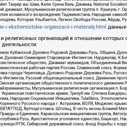
ят Тахрир аш-Шам, Ахлю Сунна Валь Джамаа, National Socialism
ий джамаат, Мусульманская религиозная группа п. Кушкуль г. 
ртия исламского возрождения Таджикистана, Народная самооб
олодёжь Которая Улыбается, Легион Свобода России, Айдар, Р
ie-i-ekstremistskie-organizacii-i-materialy.html
данные
и религиозных организаций в отношении которых 
 деятельности:
земли Кубанской Духовно Родовой Державы Русь, Община Духо
 Духовная Семинария Староверов-Инглингов, Нурджулар, К Бо
листическое общество, Джамаат мувахидов, Объединенный Вил
иалистическая рабочая партия России, Славянский союз, Форма
ива города Череповца, Духовно-Родовая Держава Русь, Русск
-Инглингов, Русский общенациональный союз, Движение против
 Омская организация общественного политического движения Р
йзрахманисты, Мусульманская религиозная организация п. Бо
краинская повстанческая армия, Тризуб им. Степана Бандеры, Бр
зма, Народная Социальная Инициатива, TulaSkins, Этнополитич
оренного Русского народа г. Астрахани, ВОЛЯ, Меджлис крымс
РЕВТАТПОД, Артподготовка, Штольц, В честь иконы Божией Мате
равды и Единения, Каракольская инициативная группа, Автогра
спублика Русь, Арестантское уголовное единство, Башкорт, Наци
окузнецк/РПК, Сибирский державный союз, Фонд борьбы с кор