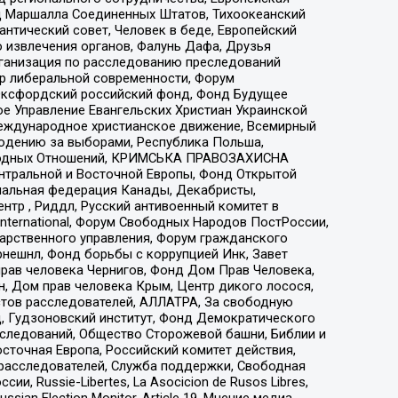
 Маршалла Соединенных Штатов, Тихоокеанский
нтический совет, Человек в беде, Европейский
 извлечения органов, Фалунь Дафа, Друзья
рганизация по расследованию преследований
тр либеральной современности, Форум
 Оксфордский российский фонд, Фонд Будущее
е Управление Евангельских Христиан Украинской
еждународное христианское движение, Всемирный
людению за выборами, Республика Польша,
народных Отношений, КРИМСЬКА ПРАВОЗАХИСНА
ы Центральной и Восточной Европы, Фонд Открытой
иональная федерация Канады, Декабристы,
тр , Риддл, Русский антивоенный комитет в
nternational, Форум Свободных Народов ПостРоссии,
дарственного управления, Форум гражданского
рнешнл, Фонд борьбы с коррупцией Инк, Завет
прав человека Чернигов, Фонд Дом Прав Человека,
н, Дом прав человека Крым, Центр дикого лосося,
стов расследователей, АЛЛАТРА, За свободную
д, Гудзоновский институт, Фонд Демократического
сследований, Общество Сторожевой башни, Библии и
сточная Европа, Российский комитет действия,
-расследователей, Служба поддержки, Свободная
 Russie-Libertes, La Asocicion de Rusos Libres,