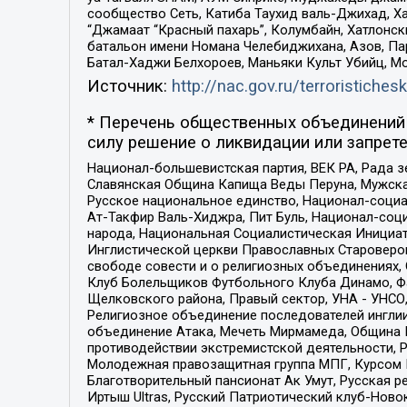
сообщество Сеть, Катиба Таухид валь-Джихад, Хай
“Джамаат “Красный пахарь”, Колумбайн, Хатлонск
батальон имени Номана Челебиджихана, Азов, Па
Батал-Хаджи Белхороев, Маньяки Культ Убийц, М
Источник:
http://nac.gov.ru/terroristichesk
* Перечень общественных объединений 
силу решение о ликвидации или запрете
Национал-большевистская партия, ВЕК РА, Рада 
Славянская Община Капища Веды Перуна, Мужская
Русское национальное единство, Национал-социа
Ат-Такфир Валь-Хиджра, Пит Буль, Национал-соц
народа, Национальная Социалистическая Инициат
Инглистической церкви Православных Староверов
свободе совести и о религиозных объединениях,
Клуб Болельщиков Футбольного Клуба Динамо, Фа
Щелковского района, Правый сектор, УНА - УНСО, У
Религиозное объединение последователей инглии
объединение Атака, Мечеть Мирмамеда, Община К
противодействии экстремистской деятельности, 
Молодежная правозащитная группа МПГ, Курсом П
Благотворительный пансионат Ак Умут, Русская ре
Иртыш Ultras, Русский Патриотический клуб-Нов