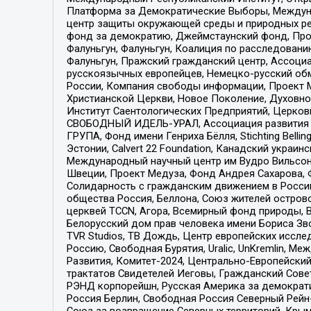
Платформа за Демократические Выборы, Междуна
центр защиты окружающей среды и природных ресу
фонд за демократию, Джеймстаунский фонд, Прож
Фалуньгун, Фалуньгун, Коалиция по расследован
Фалуньгун, Пражский гражданский центр, Ассоци
русскоязычных европейцев, Немецко-русский об
России, Компания свободы информации, Проект М
Христианской Церкви, Новое Поколение, Духовн
Институт Саентологических Предприятий, Церков
СВОБОДНЫЙ ИДЕЛЬ-УРАЛ, Ассоциация развития ж
ГРУПА, Фонд имени Генриха Бёлля, Stichting Bellin
Эстонии, Calvert 22 Foundation, Канадский укра
Международный научный центр им Вудро Вильсона
Швеции, Проект Медуза, Фонд Андрея Сахарова, Ф
Солидарность с гражданским движением в России 
общества Россия, Беллона, Союз жителей острово
церквей TCCN, Агора, Всемирный фонд природы, B
Белорусский дом прав человека имени Бориса Зво
TVR Studios, ТВ Дождь, Центр европейских иссл
Россию, Свободная Бурятия, Uralic, UnKremlin, 
Развития, Комитет-2024, Центрально-Европейски
трактатов Свидетелей Иеговы, Гражданский Совет
РЭНД корпорейшн, Русская Америка за демократи
Россия Берлин, Свободная Россия Северный Рейн-В