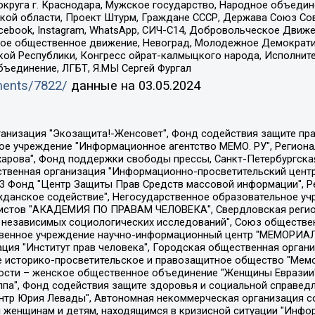
округа г. Краснодара, Мужское государство, Народное объедин
ой области, Проект Штурм, Граждане СССР, Держава Союз Сов
Facebook, Instagram, WhatsApp, СИЧ-С14, Добровольческое Движ
ское общественное движение, Невоград, Молодежное Демократ
ой Республики, Конгресс ойрат-калмыцкого народа, Исполнит
бъединение, ЛГБТ, Я.МЫ Сергей Фургал
uments/7822/
данные на
03.05.2024
Общество с ограниченной ответственностью "Радио Свободная Европа/Радио Свобода", Чешское информационное агентство "MEDIUM-ORIENT", Красноярская региональная общественная организация "Мы против СПИДа", Камалягин Денис Николаевич, Маркелов Сергей Евгеньевич, Пономарев Лев Александрович, Савицкая Людмила Алексеевна, Автономная некоммерческая организация "Центр по работе с проблемой насилия "НАСИЛИЮ.НЕТ", Межрегиональный профессиональный союз работников здравоохранения "Альянс врачей", Юридическое лицо, зарегистрированное в Латвийской Республике, SIA "Medusa Project" (регистрационный номер 40103797863, дата регистрации 10.06.2014), Некоммерческая организация "Фонд по борьбе с коррупцией", Автономная некоммерческая организация "Институт права и публичной политики", Баданин Роман Сергеевич, Гликин Максим Александрович, Железнова Мария Михайловна, Лукьянова Юлия Сергеевна, Маетная Елизавета Витальевна, Маняхин Петр Борисович, Чуракова Ольга Владимировна, Ярош Юлия Петровна, Юридическое лицо "The Insider SIA", зарегистрированное в Риге, Латвийская Республика (дата регистрации 26.06.2015), являющееся администратором доменного имени интернет-издания "The Insider SIA", https://theins.ru, Постернак Алексей Евгеньевич, Рубин Михаил Аркадьевич, Анин Роман Александрович, Юридическое лицо Istories fonds, зарегистрированное в Латвийской Республике (регистрационный номер 50008295751, дата регистрации 24.02.2020), Великовский Дмитрий Александрович, Долинина Ирина Николаевна, Мароховская Алеся Алексеевна, Шлейнов Роман Юрьевич, Шмагун Олеся Валентиновна, Общество с ограниченной ответственностью "Альтаир 2021", Общество с ограниченной ответственностью "Вега 2021", Общество с ограниченной ответственностью "Главный редактор 2021", Общество с ограниченной ответственностью "Ромашки монолит", Важенков Артем Валерьевич, Ивановская областная общественная организация "Центр гендерных исследований", Гурман Юрий Альбертович, Медиапроект "ОВД-Инфо", Егоров Владимир Владимирович, Жилинский Владимир Александрович, Общество с ограниченной ответственностью "ЗП", Иванова София Юрьевна, Карезина Инна Павловна, Кильтау Екатерина Викторовна, Петров Алексей Викторович, Пискунов Сергей Евгеньевич, Смирнов Сергей Сергеевич, Тихонов Михаил Сергеевич, Общество с ограниченной ответственностью "ЖУРНАЛИСТ-ИНОСТРАННЫЙ АГЕНТ", Арапова Галина Юрьевна, Вольтская Татьяна Анатольевна, Американская компания "Mason G.E.S. Anonymous Foundation" (США), являющаяся владельцем интернет-издания https://mnews.world/, Компания "Stichting Bellingcat", зарегистрированная в Нидерландах (дата регистрации 11.07.2018), Захаров Андрей Вячеславович, Клепиковская Екатерина Дмитриевна, Общество с ограниченной ответственностью "МЕМО", Перл Роман Александрович, Симонов Евгений Алексеевич, Соловьева Елена Анатольевна, Сотников Даниил Владимирович, Сурначева Елизавета Дмитриевна, Автономная некоммерческая организация по защите прав человека и информированию населения "Якутия – Наше Мнение", Общество с ограниченной ответственностью "Москоу диджитал медиа", с 26.01.2023 Общество с ограниченной ответственностью "Чайка Белые сады", Ветошкина Валерия Валерьевна, Заговора Максим Александрович, Межрегиональное общественное движение "Российская ЛГБТ - сеть", Оленичев Максим Владимирович, Павлов Иван Юрьевич, Скворцова Елена Сергеевна, Общество с ограниченной ответственностью "Как бы инагент", Кочетков Игорь Викторович, Общество с ограниченной ответственностью "Честные выборы", Еланчик Олег Александрович, Общество с ограниченной ответственностью "Нобелевский призыв", Гималова Регина Эмилевна, Григорьев Андрей Валерьевич, Григорьева Алина Александровна, Ассоциация по содействию защите прав призывников, альтернативнослужащих и военнослужащих "Правозащитная группа "Гражданин.Армия.Право", Хисамова Регина Фаритовна, Автономная некоммерческая организация по реализа