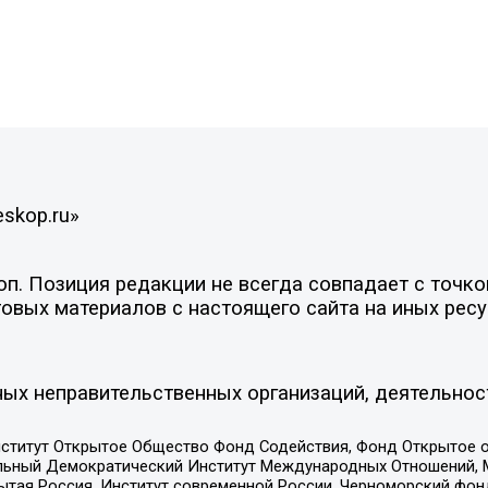
eskop.ru»
. Позиция редакции не всегда совпадает с точкой
овых материалов с настоящего сайта на иных ресу
ых неправительственных организаций, деятельнос
ститут Открытое Общество Фонд Содействия, Фонд Открытое 
альный Демократический Институт Международных Отношений,
тая Россия, Институт современной России, Черноморский фонд