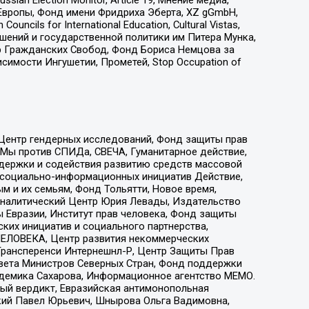
an Election Monitor, Article 19, Мнение медиа,
Европы, Фонд имени Фридриха Эберта, XZ gGmbH,
ls for International Education, Cultural Vistas,
ошений и государственной политики им Питера Мунка,
 Гражданских Свобод, Фонд Бориса Немцова за
имости Ингушетии, Прометей, Stop Occupation of
 Центр гендерных исследований, Фонд защиты прав
 Мы против СПИДа, СВЕЧА, Гуманитарное действие,
ддержки и содействия развитию средств массовой
р социально-информационных инициатив Действие,
 и их семьям, Фонд Тольятти, Новое время,
, Аналитический Центр Юрия Левады, Издательство
 Евразии, Институт прав человека, Фонд защиты
ких инициатив и социального партнерства,
ЕЛОВЕКА, Центр развития некоммерческих
 Трансперенси Интернешнл-Р, Центр Защиты Прав
овета Министров Северных Стран, Фонд поддержки
адемика Сахарова, Информационное агентство МЕМО.
ый вердикт, Евразийская антимонопольная
кий Павел Юрьевич, Шнырова Ольга Вадимовна,