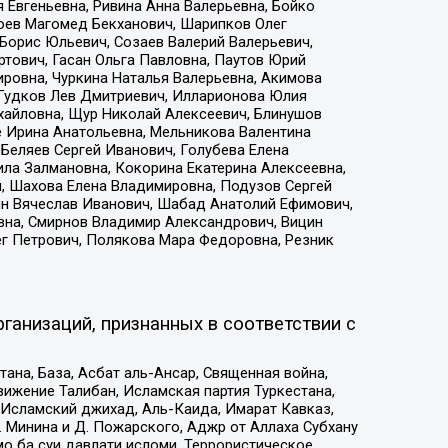
 Евгеньевна, Ривина Анна Валерьевна, Бойко
хоев Магомед Бекханович, Шарипков Олег
Борис Юльевич, Созаев Валерий Валерьевич,
тович, Гасан Ольга Павловна, Паутов Юрий
ровна, Чуркина Наталья Валерьевна, Акимова
 Гудков Лев Дмитриевич, Илларионова Юлия
ихайловна, Щур Николай Алексеевич, Блинушов
е Ирина Анатольевна, Мельникова Валентина
Беляев Сергей Иванович, Голубева Елена
ила Залмановна, Кокорина Екатерина Алексеевна,
, Шахова Елена Владимировна, Подузов Сергей
ин Вячеслав Иванович, Шабад Анатолий Ефимович,
вна, Смирнов Владимир Александрович, Вицин
ег Петрович, Полякова Мара Федоровна, Резник
ганизаций, признанных в соответствии с
на, База, Асбат аль-Ансар, Священная война,
ижение Талибан, Исламская партия Туркестана,
Исламский джихад, Аль-Каида, Имарат Кавказ,
 Минина и Д. Пожарского, Аджр от Аллаха Субхану
о ба суи давлати исломи, Террористическое