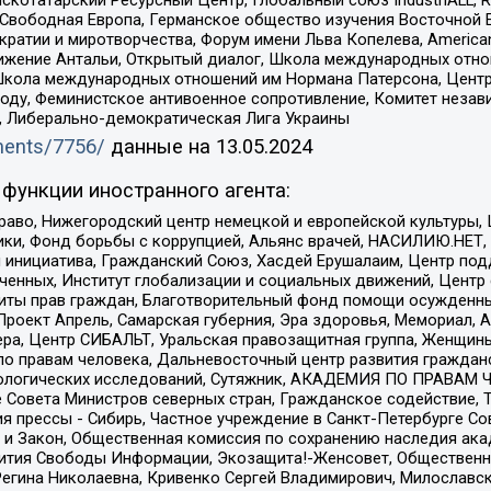
татарский Ресурсный Центр, Глобальный союз IndustriALL, Russi
 Свободная Европа, Германское общество изучения Восточной 
и и миротворчества, Форум имени Льва Копелева, American Counci
ое движение Антальи, Открытый диалог, Школа международных отн
Школа международных отношений им Нормана Патерсона, Центр
ду, Феминистское антивоенное сопротивление, Комитет независ
а, Либерально-демократическая Лига Украины
uments/7756/
данные на
13.05.2024
функции иностранного агента:
раво, Нижегородский центр немецкой и европейской культуры,
тики, Фонд борьбы с коррупцией, Альянс врачей, НАСИЛИЮ.НЕТ,
я инициатива, Гражданский Союз, Хасдей Ерушалаим, Центр по
юченных, Институт глобализации и социальных движений, Цент
ты прав граждан, Благотворительный фонд помощи осужденным
а, Проект Апрель, Самарская губерния, Эра здоровья, Мемориал
ера, Центр СИБАЛЬТ, Уральская правозащитная группа, Женщины
по правам человека, Дальневосточный центр развития гражданс
ологических исследований, Сутяжник, АКАДЕМИЯ ПО ПРАВАМ Ч
е Совета Министров северных стран, Гражданское содействие,
я прессы - Сибирь, Частное учреждение в Санкт-Петербурге С
 и Закон, Общественная комиссия по сохранению наследия ак
звития Свободы Информации, Экозащита!-Женсовет, Общественн
Регина Николаевна, Кривенко Сергей Владимирович, Милославс