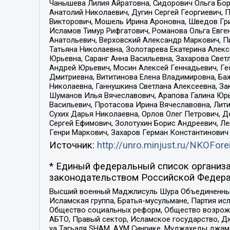
Чанышева Лилия Айратовна, Сидорович Ольга Бори
Анатолий Николаевич, Дугин Сергей Георгиевич, 
Викторович, Мошель Ирина Ароновна, Шведов Гри
Исламов Тимур Рифгатович, Романова Ольга Евге
Анатольевич, Верховский Александр Маркович, П
Татьяна Николаевна, Золотарева Екатерина Алек
Юрьевна, Саранг Анна Васильевна, Захарова Свет
Андрей Юрьевич, Мосин Алексей Геннадьевич, Ге
Дмитриевна, Вититинова Елена Владимировна, Ба
Николаевна, Ганнушкина Светлана Алексеевна, За
Шуманов Илья Вячеславович, Арапова Галина Юрь
Васильевич, Протасова Ирина Вячеславовна, Лит
Сухих Дарья Николаевна, Орлов Олег Петрович, 
Сергей Ефимович, Золотухин Борис Андреевич, Л
Генри Маркович, Захаров Герман Константинович
Источник:
http://unro.minjust.ru/NKOFore
* Единый федеральный список организа
законодательством Российской Федера
Высший военный Маджлисуль Шура Объединенных с
Исламская группа, Братья-мусульмане, Партия ис
Общество социальных реформ, Общество возрожд
АБТО, Правый сектор, Исламское государство, Д
уа Тагьаля SHAM, АУМ Синрике, Муджахеды джама