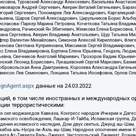
совна, Туровский Александр Алексеевич, Васильева Анастасия
Пивоваров Андрей Сергеевич, Аверин Виталий Евгеньевич, Бара
горий Сергеевич, Пономарев Лев Александрович, Каргалицкий 
ньевна, Щаров Сергей Алексадрович, Цирульников Борис Альбер
ислакова-Паркер Марина Петровна, Кочеткова Татьяна Владими
сандровна, Рачинский Ян Збигневич, Жемкова Елена Борисовна,
лана Сергеевна, Аверин Владимир Анатольевич, Щур Татьяна М
фтер Валентин Михайлович, Симонов Алексей Кириллович, Флиг
женова Светлана Куприяновна, Максимов Сергей Владимирович, 
кс Елена Владимировна, Буртина Елена Юрьевна, Гендель Людм
евна, Свечников Анатолий Мариевич, Прохоров Вадим Юрьевич
инский Леонид Борисович, Лукашевский Сергей Маркович, Бахм
Добровольская Анна Дмитриевна, Королева Александра Евгенье
евинсон Лев Семенович, Локшина Татьяна Иосифовна, Орлов Ол
ignAgent.aspx
данные на
24.03.2022
ций, в том числе иностранных и международных ор
ции террористическими:
ил моджахедов Кавказа, Конгресс народов Ичкерии и Дагеста
ламского освобождения, Лашкар-И-Тайба, Исламская группа, Дв
ения исламского наследия, Дом двух святых, Джунд аш-Шам, 
жабха аль-Нусра ли-Ахль аш-Шам, Народное ополчение имени К.
ата Ат-Тавхида Валь-Джихад, Чистопольский Джамаат, Рохнам