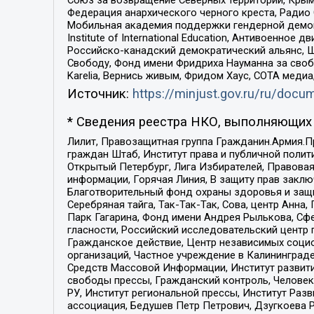
Союз за возвращение Северных территорий, Крымско
Федерация анархического черного креста, Радио
Мобильная академия поддержки гендерной демократи
Institute of International Education, Антивоенн
Российско-канадский демократический альянс, 
Свободу, Фонд имени Фридриха Науманна за свобо
Karelia, Вернись живым, Фридом Хаус, СОТА меди
Источник:
https://minjust.gov.ru/ru/doc
* Сведения реестра НКО, выполняющих 
Лилит, Правозащитная группа Гражданин.Армия.П
граждан Штаб, Институт права и публичной поли
Открытый Петербург, Лига Избирателей, Правова
информации, Горячая Линия, В защиту прав закл
Благотворительный фонд охраны здоровья и защи
Серебряная тайга, Так-Так-Так, Сова, центр Анн
Парк Гагарина, Фонд имени Андрея Рылькова, Сф
гласности, Российский исследовательский центр 
Гражданское действие, Центр независимых соци
организаций, Частное учреждение в Калининград
Средств Массовой Информации, Институт развити
свободы прессы, Гражданский контроль, Человек
РУ, Институт региональной прессы, Институт Ра
ассоциация, Бедушев Петр Петрович, Дзугкоева 