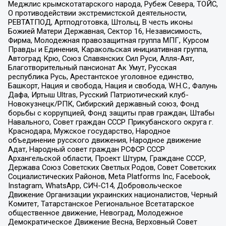
Меджлис крымскотатарского народа, Рубеж Севера, ТОЙС,
О противодействии экстремистской деятельности,
РЕВТАТПОД, Артподготовка, Штольц, В честь иконы
Божией Матери Державная, Сектор 16, Независимость,
Фирма, Молодежная правозащитная группа МПГ, Курсом
Правды и Единения, Каракольская инициативная группа,
Автоград Крю, Союз Славянских Сил Руси, Алля-Аят,
Благотворительный пансионат Ак Умут, Русская
республика Русь, Арестантское уголовное единство,
Башкорт, Нация и свобода, Нация и свобода, W.H.С., Фалунь
Дафа, Иртыш Ultras, Русский Патриотический клуб-
Новокузнецк/РПК, Сибирский державный союз, Фонд
борьбы с коррупцией, Фонд защиты прав граждан, Штабы
Навального, Совет граждан СССР Прикубанского округа г.
Краснодара, Мужское государство, Народное
объединение русского движения, Народное движение
Адат, Народный совет граждан РСФСР СССР
Архангельской области, Проект Штурм, Граждане СССР,
Держава Союз Советских Светлых Родов, Совет Советских
Социалистических Районов, Meta Platforms Inc, Facebook,
Instagram, WhatsApp, СИЧ-С14, Добровольческое
Движение Организации украинских националистов, Черный
Комитет, Татарстанское Региональное Всетатарское
общественное движение, Невоград, Молодежное
Демократическое Движение Весна, Верховный Совет