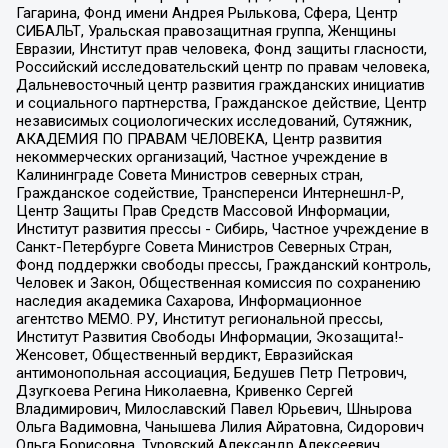
Гагарина, Фонд имени Андрея Рылькова, Сфера, Центр
СИБАЛЬТ, Уральская правозащитная группа, Женщины
Евразии, Институт прав человека, Фонд защиты гласности,
Российский исследовательский центр по правам человека,
Дальневосточный центр развития гражданских инициатив
и социального партнерства, Гражданское действие, Центр
независимых социологических исследований, Сутяжник,
АКАДЕМИЯ ПО ПРАВАМ ЧЕЛОВЕКА, Центр развития
некоммерческих организаций, Частное учреждение в
Калининграде Совета Министров северных стран,
Гражданское содействие, Трансперенси Интернешнл-Р,
Центр Защиты Прав Средств Массовой Информации,
Институт развития прессы - Сибирь, Частное учреждение в
Санкт-Петербурге Совета Министров Северных Стран,
Фонд поддержки свободы прессы, Гражданский контроль,
Человек и Закон, Общественная комиссия по сохранению
наследия академика Сахарова, Информационное
агентство МЕМО. РУ, Институт региональной прессы,
Институт Развития Свободы Информации, Экозащита!-
Женсовет, Общественный вердикт, Евразийская
антимонопольная ассоциация, Бедушев Петр Петрович,
Дзугкоева Регина Николаевна, Кривенко Сергей
Владимирович, Милославский Павел Юрьевич, Шнырова
Ольга Вадимовна, Чанышева Лилия Айратовна, Сидорович
Ольга Борисовна, Туровский Александр Алексеевич,