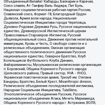
Объединенный Вилайат Кабарды, Балкарии и Карачая,
Союз славян, Ат-Такфир Валь-Хиджра, Пит Буль,
Национал-социалистическая рабочая партия России,
Славянский союз, Формат-18, Благородный Орден
Дьявола, Армия воли народа, Национальная
Социалистическая Инициатива города Череповца,
Духовно-Родовая Держава Русь, Русское национальное
единство, Древнерусской Инглистической церкви
Православных Староверов-Инглингов, Русский
общенациональный союз, Движение против нелегальной
иммиграции, Кровь и Честь, О свободе совести и о
религиозных объединениях, Омская организация
общественного политического движения Русское
национальное единство, Северное Братство, Клуб
Болельщиков Футбольного Клуба Динамо,
Файзрахманисты, Мусульманская религиозная организация
п. Боровский, Община Коренного Русского народа
Щелковского района, Правый сектор, УНА - УНСО,
Украинская повстанческая армия, Тризуб им. Степана
Бандеры, Братство, Белый Крест, Misanthropic division,
Религиозное объединение последователей инглиизма,
Народная Социальная Инициатива, TulaSkins,
Этнополитическое объединение Русские, Русское
национальное объединение Атака, Мечеть Мирмамеда,
Община Коренного Русского народа г. Астрахани, ВОЛЯ,