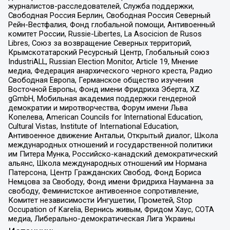
журналистов-расследователей, Служба поддержки,
Свободная Россия Берлин, Свободная Россия Северный
Рейн-Вестфалия, Фонд глобальной помощи, Антивоенный
комитет России, Russie-Libertes, La Asocicion de Rusos
Libres, Союз за возвращение Северных территорий,
Крымскотатарский Ресурсный Центр, Глобальный союз
IndustriALL, Russian Election Monitor, Article 19, Мнение
медиа, Федерация анархического черного креста, Радио
Свободная Европа, Германское общество изучения
Восточной Европы, Фонд имени Фридриха Эберта, XZ
gGmbH, Мобильная академия поддержки гендерной
демократии и миротворчества, Форум имени Льва
Копелева, American Councils for International Education,
Cultural Vistas, Institute of International Education,
Антивоенное движение Антальи, Открытый диалог, Школа
международных отношений и государственной политики
им Питера Мунка, Российско-канадский демократический
альянс, Школа международных отношений им Нормана
Патерсона, Центр Гражданских Свобод, Фонд Бориса
Немцова за Свободу, Фонд имени Фридриха Науманна за
свободу, Феминистское антивоенное сопротивление,
Комитет независимости Ингушетии, Прометей, Stop
Occupation of Karelia, Вернись живым, Фридом Хаус, СОТА
медиа, Либерально-демократическая Лига Украины