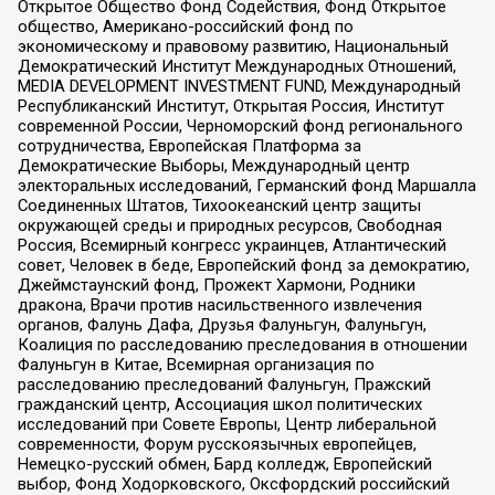
Открытое Общество Фонд Содействия, Фонд Открытое
общество, Американо-российский фонд по
экономическому и правовому развитию, Национальный
Демократический Институт Международных Отношений,
MEDIA DEVELOPMENT INVESTMENT FUND, Международный
Республиканский Институт, Открытая Россия, Институт
современной России, Черноморский фонд регионального
сотрудничества, Европейская Платформа за
Демократические Выборы, Международный центр
электоральных исследований, Германский фонд Маршалла
Соединенных Штатов, Тихоокеанский центр защиты
окружающей среды и природных ресурсов, Свободная
Россия, Всемирный конгресс украинцев, Атлантический
совет, Человек в беде, Европейский фонд за демократию,
Джеймстаунский фонд, Прожект Хармони, Родники
дракона, Врачи против насильственного извлечения
органов, Фалунь Дафа, Друзья Фалуньгун, Фалуньгун,
Коалиция по расследованию преследования в отношении
Фалуньгун в Китае, Всемирная организация по
расследованию преследований Фалуньгун, Пражский
гражданский центр, Ассоциация школ политических
исследований при Совете Европы, Центр либеральной
современности, Форум русскоязычных европейцев,
Немецко-русский обмен, Бард колледж, Европейский
выбор, Фонд Ходорковского, Оксфордский российский