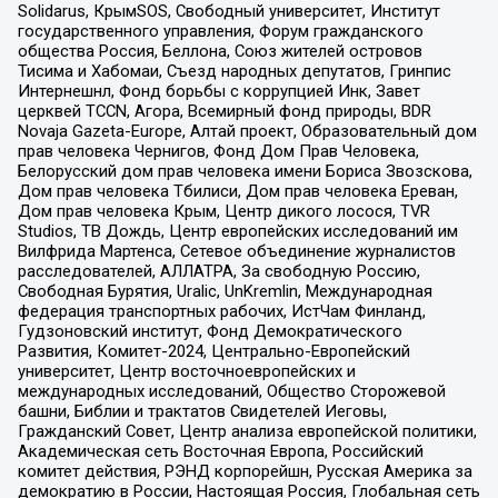
Solidarus, КрымSOS, Свободный университет, Институт
государственного управления, Форум гражданского
общества Россия, Беллона, Союз жителей островов
Тисима и Хабомаи, Съезд народных депутатов, Гринпис
Интернешнл, Фонд борьбы с коррупцией Инк, Завет
церквей TCCN, Агора, Всемирный фонд природы, BDR
Novaja Gazeta-Europe, Алтай проект, Образовательный дом
прав человека Чернигов, Фонд Дом Прав Человека,
Белорусский дом прав человека имени Бориса Звозскова,
Дом прав человека Тбилиси, Дом прав человека Ереван,
Дом прав человека Крым, Центр дикого лосося, TVR
Studios, ТВ Дождь, Центр европейских исследований им
Вилфрида Мартенса, Сетевое объединение журналистов
расследователей, АЛЛАТРА, За свободную Россию,
Свободная Бурятия, Uralic, UnKremlin, Международная
федерация транспортных рабочих, ИстЧам Финланд,
Гудзоновский институт, Фонд Демократического
Развития, Комитет-2024, Центрально-Европейский
университет, Центр восточноевропейских и
международных исследований, Общество Сторожевой
башни, Библии и трактатов Свидетелей Иеговы,
Гражданский Совет, Центр анализа европейской политики,
Академическая сеть Восточная Европа, Российский
комитет действия, РЭНД корпорейшн, Русская Америка за
демократию в России, Настоящая Россия, Глобальная сеть