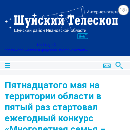
18+
На 14 дней
https://world-weather.ru/pogoda/russia/novokuznetsk/
Пятнадцатого мая на
территории области в
пятый раз стартовал
ежегодный конкурс
«Многодетная семья –