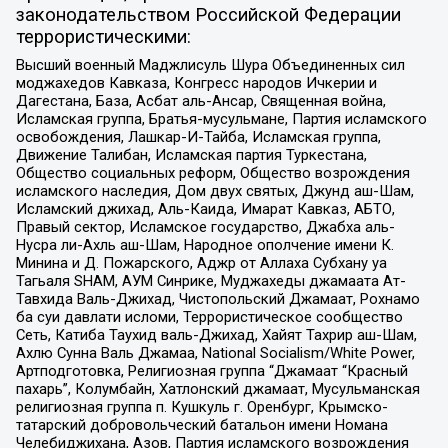
законодательством Российской Федерации
террористическими:
Высший военный Маджлисуль Шура Объединенных сил
моджахедов Кавказа, Конгресс народов Ичкерии и
Дагестана, База, Асбат аль-Ансар, Священная война,
Исламская группа, Братья-мусульмане, Партия исламского
освобождения, Лашкар-И-Тайба, Исламская группа,
Движение Талибан, Исламская партия Туркестана,
Общество социальных реформ, Общество возрождения
исламского наследия, Дом двух святых, Джунд аш-Шам,
Исламский джихад, Аль-Каида, Имарат Кавказ, АБТО,
Правый сектор, Исламское государство, Джабха аль-
Нусра ли-Ахль аш-Шам, Народное ополчение имени К.
Минина и Д. Пожарского, Аджр от Аллаха Субхану уа
Тагьаля SHAM, АУМ Синрике, Муджахеды джамаата Ат-
Тавхида Валь-Джихад, Чистопольский Джамаат, Рохнамо
ба суи давлати исломи, Террористическое сообщество
Сеть, Катиба Таухид валь-Джихад, Хайят Тахрир аш-Шам,
Ахлю Сунна Валь Джамаа, National Socialism/White Power,
Артподготовка, Религиозная группа “Джамаат “Красный
пахарь”, Колумбайн, Хатлонский джамаат, Мусульманская
религиозная группа п. Кушкуль г. Оренбург, Крымско-
татарский добровольческий батальон имени Номана
Челебиджихана, Азов, Партия исламского возрождения