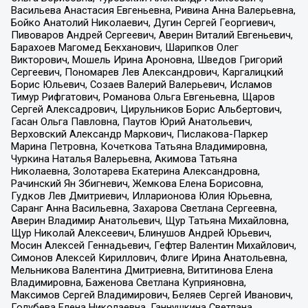
Васильева Анастасия Евгеньевна, Ривина Анна Валерьевна,
Бойко Анатолий Николаевич, Дугин Сергей Георгиевич,
Пивоваров Андрей Сергеевич, Аверин Виталий Евгеньевич,
Барахоев Магомед Бекханович, Шарипков Олег
Викторович, Мошель Ирина Ароновна, Шведов Григорий
Сергеевич, Пономарев Лев Александрович, Каргалицкий
Борис Юльевич, Созаев Валерий Валерьевич, Исламов
Тимур Рифгатович, Романова Ольга Евгеньевна, Щаров
Сергей Алексадрович, Цирульников Борис Альбертович,
Гасан Ольга Павловна, Паутов Юрий Анатольевич,
Верховский Александр Маркович, Пислакова-Паркер
Марина Петровна, Кочеткова Татьяна Владимировна,
Чуркина Наталья Валерьевна, Акимова Татьяна
Николаевна, Золотарева Екатерина Александровна,
Рачинский Ян Збигневич, Жемкова Елена Борисовна,
Гудков Лев Дмитриевич, Илларионова Юлия Юрьевна,
Саранг Анна Васильевна, Захарова Светлана Сергеевна,
Аверин Владимир Анатольевич, Щур Татьяна Михайловна,
Щур Николай Алексеевич, Блинушов Андрей Юрьевич,
Мосин Алексей Геннадьевич, Гефтер Валентин Михайлович,
Симонов Алексей Кириллович, Флиге Ирина Анатольевна,
Мельникова Валентина Дмитриевна, Вититинова Елена
Владимировна, Баженова Светлана Куприяновна,
Максимов Сергей Владимирович, Беляев Сергей Иванович,
Голубева Елена Николаевна, Ганнушкина Светлана