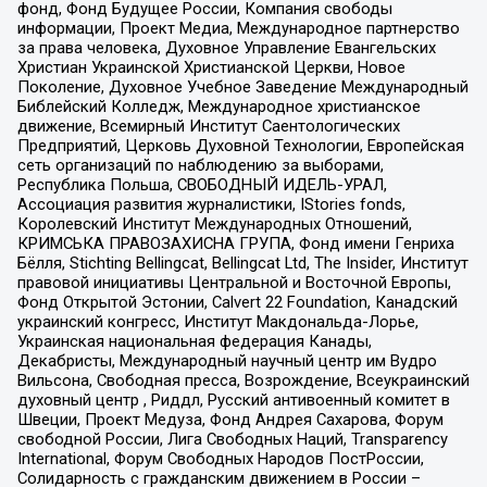
фонд, Фонд Будущее России, Компания свободы
информации, Проект Медиа, Международное партнерство
за права человека, Духовное Управление Евангельских
Христиан Украинской Христианской Церкви, Новое
Поколение, Духовное Учебное Заведение Международный
Библейский Колледж, Международное христианское
движение, Всемирный Институт Саентологических
Предприятий, Церковь Духовной Технологии, Европейская
сеть организаций по наблюдению за выборами,
Республика Польша, СВОБОДНЫЙ ИДЕЛЬ-УРАЛ,
Ассоциация развития журналистики, IStories fonds,
Королевский Институт Международных Отношений,
КРИМСЬКА ПРАВОЗАХИСНА ГРУПА, Фонд имени Генриха
Бёлля, Stichting Bellingcat, Bellingcat Ltd, The Insider, Институт
правовой инициативы Центральной и Восточной Европы,
Фонд Открытой Эстонии, Calvert 22 Foundation, Канадский
украинский конгресс, Институт Макдональда-Лорье,
Украинская национальная федерация Канады,
Декабристы, Международный научный центр им Вудро
Вильсона, Свободная пресса, Возрождение, Всеукраинский
духовный центр , Риддл, Русский антивоенный комитет в
Швеции, Проект Медуза, Фонд Андрея Сахарова, Форум
свободной России, Лига Свободных Наций, Transparеncy
International, Форум Свободных Народов ПостРоссии,
Солидарность с гражданским движением в России –