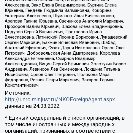
Алексеевна, Закс Елена Владимировна, Буртина Елена
Юрьевна, Гендель Людмила Залмановна, Кокорина
Екатерина Алексеевна, Шуманов Илья Вячеславович,
Арапова Галина Юрьевна, Свечников Анатолий Мариевич,
Прохоров Вадим Юрьевич, Шахова Елена Владимировна,
Подузов Сергей Васильевич, Протасова Ирина
Вячеславовна, Литинский Леонид Борисович, Лукашевский
Сергей Маркович, Бахмин Вячеслав Иванович, Шабад
Анатолий Ефимович, Сухих Дарья Николаевна, Орлов Олег
Петрович, Добровольская Анна Дмитриевна, Королева
Александра Евгеньевна, Смирнов Владимир
Александрович, Вицин Сергей Ефимович, Золотухин Борис
Андреевич, Левинсон Лев Семенович, Локшина Татьяна
Иосифовна, Орлов Олег Петрович, Полякова Мара
Федоровна, Резник Генри Маркович, Захаров Герман
Константинович
Источник:
http://unro.minjust.ru/NKOForeignAgent.aspx
данные на
24.03.2022
* Единый федеральный список организаций, в
том числе иностранных и международных
организаций, признанных в соответствии с