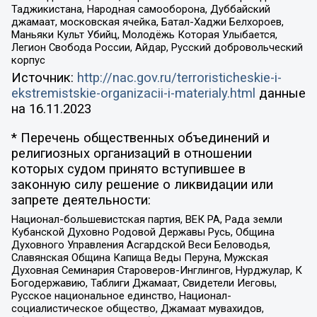
Таджикистана, Народная самооборона, Дуббайский
джамаат, московская ячейка, Батал-Хаджи Белхороев,
Маньяки Культ Убийц, Молодёжь Которая Улыбается,
Легион Свобода России, Айдар, Русский добровольческий
корпус
Источник:
http://nac.gov.ru/terroristicheskie-i-
ekstremistskie-organizacii-i-materialy.html
данные
на
16.11.2023
* Перечень общественных объединений и
религиозных организаций в отношении
которых судом принято вступившее в
законную силу решение о ликвидации или
запрете деятельности:
Национал-большевистская партия, ВЕК РА, Рада земли
Кубанской Духовно Родовой Державы Русь, Община
Духовного Управления Асгардской Веси Беловодья,
Славянская Община Капища Веды Перуна, Мужская
Духовная Семинария Староверов-Инглингов, Нурджулар, К
Богодержавию, Таблиги Джамаат, Свидетели Иеговы,
Русское национальное единство, Национал-
социалистическое общество, Джамаат мувахидов,