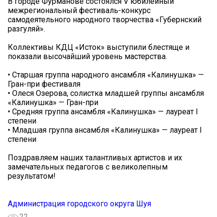
В городе Фурманове состоялся V юбилейный
межрегиональный фестиваль-конкурс
самодеятельного народного творчества «Губернский
разгуляй».
Коллективы КДЦ «Исток» выступили блестяще и
показали высочайший уровень мастерства.
• Старшая группа народного ансамбля «Калинушка» —
Гран-при фестиваля
• Олеся Озерова, солистка младшей группы ансамбля
«Калинушка» — Гран-при
• Средняя группа ансамбля «Калинушка» — лауреат I
степени
• Младшая группа ансамбля «Калинушка» — лауреат I
степени
Поздравляем наших талантливых артистов и их
замечательных педагогов с великолепным
результатом!
Администрация городского округа Шуя
22