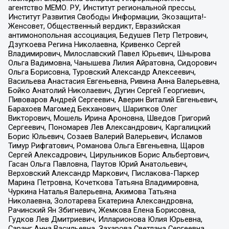
агентство МЕМО. РУ, Институт региональной прессы,
Институт Развития Свободы Информации, Экозащита!-
Женсовет, Общественный вердикт, Евразийская
антимонопольная ассоциация, Бедушев Петр Петрович,
Дзугкоева Регина Николаевна, Кривенко Сергей
Владимирович, Милославский Павел Юрьевич, Шнырова
Ольга Вадимовна, Чанышева Лилия Айратовна, Сидорович
Ольга Борисовна, Туровский Александр Алексеевич,
Васильева Анастасия Евгеньевна, Ривина Анна Валерьевна,
Бойко Анатолий Николаевич, Дугин Сергей Георгиевич,
Пивоваров Андрей Сергеевич, Аверин Виталий Евгеньевич,
Барахоев Магомед Бекханович, Шарипков Олег
Викторович, Мошель Ирина Ароновна, Шведов Григорий
Сергеевич, Пономарев Лев Александрович, Каргалицкий
Борис Юльевич, Созаев Валерий Валерьевич, Исламов
Тимур Рифгатович, Романова Ольга Евгеньевна, Щаров
Сергей Алексадрович, Цирульников Борис Альбертович,
Гасан Ольга Павловна, Паутов Юрий Анатольевич,
Верховский Александр Маркович, Пислакова-Паркер
Марина Петровна, Кочеткова Татьяна Владимировна,
Чуркина Наталья Валерьевна, Акимова Татьяна
Николаевна, Золотарева Екатерина Александровна,
Рачинский Ян Збигневич, Жемкова Елена Борисовна,
Гудков Лев Дмитриевич, Илларионова Юлия Юрьевна,
Саранг Анна Васильевна, Захарова Светлана Сергеевна,