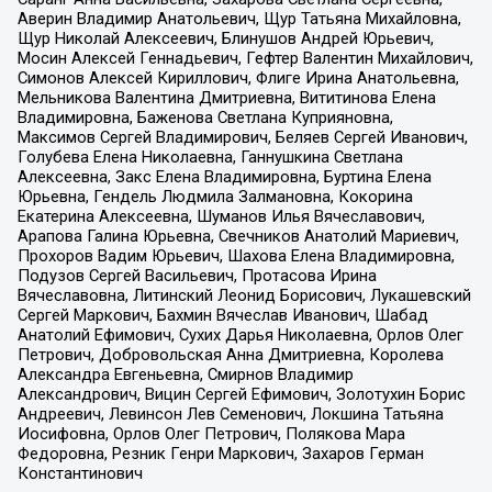
Аверин Владимир Анатольевич, Щур Татьяна Михайловна,
Щур Николай Алексеевич, Блинушов Андрей Юрьевич,
Мосин Алексей Геннадьевич, Гефтер Валентин Михайлович,
Симонов Алексей Кириллович, Флиге Ирина Анатольевна,
Мельникова Валентина Дмитриевна, Вититинова Елена
Владимировна, Баженова Светлана Куприяновна,
Максимов Сергей Владимирович, Беляев Сергей Иванович,
Голубева Елена Николаевна, Ганнушкина Светлана
Алексеевна, Закс Елена Владимировна, Буртина Елена
Юрьевна, Гендель Людмила Залмановна, Кокорина
Екатерина Алексеевна, Шуманов Илья Вячеславович,
Арапова Галина Юрьевна, Свечников Анатолий Мариевич,
Прохоров Вадим Юрьевич, Шахова Елена Владимировна,
Подузов Сергей Васильевич, Протасова Ирина
Вячеславовна, Литинский Леонид Борисович, Лукашевский
Сергей Маркович, Бахмин Вячеслав Иванович, Шабад
Анатолий Ефимович, Сухих Дарья Николаевна, Орлов Олег
Петрович, Добровольская Анна Дмитриевна, Королева
Александра Евгеньевна, Смирнов Владимир
Александрович, Вицин Сергей Ефимович, Золотухин Борис
Андреевич, Левинсон Лев Семенович, Локшина Татьяна
Иосифовна, Орлов Олег Петрович, Полякова Мара
Федоровна, Резник Генри Маркович, Захаров Герман
Константинович