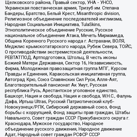
Щелковского района, Правый сектор, УНА - УНСО,
Украинская повстанческая армия, Тризуб им. Степана
Бандеры, Братство, Белый Крест, Misanthropic division,
Религиозное объединение последователей инглиизма,
Народная Социальная Инициатива, TulaSkins,
Этнополитическое объединение Русские, Русское
национальное объединение Атака, Мечеть Мирмамеда,
Община Коренного Русского народа г. Астрахани, ВОЛЯ,
Меджлис крымскотатарского народа, Рубеж Севера, ТОЙС,
О противодействии экстремистской деятельности,
РЕВТАТПОД, Артподготовка, Штольц, В честь иконы
Божией Матери Державная, Сектор 16, Независимость,
Фирма, Молодежная правозащитная группа МПГ, Курсом
Правды и Единения, Каракольская инициативная группа,
Автоград Крю, Союз Славянских Сил Руси, Алля-Аят,
Благотворительный пансионат Ак Умут, Русская
республика Русь, Арестантское уголовное единство,
Башкорт, Нация и свобода, Нация и свобода, W.H.С., Фалунь
Дафа, Иртыш Ultras, Русский Патриотический клуб-
Новокузнецк/РПК, Сибирский державный союз, Фонд
борьбы с коррупцией, Фонд защиты прав граждан, Штабы
Навального, Совет граждан СССР Прикубанского округа г.
Краснодара, Мужское государство, Народное
объединение русского движения, Народное движение
Адат, Народный совет граждан РСФСР СССР