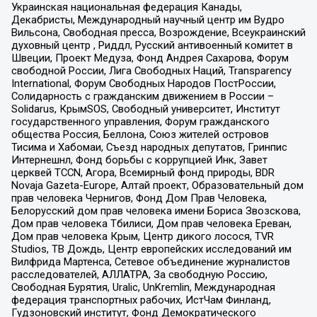
Украинская национальная федерация Канады,
Декабристы, Международный научный центр им Вудро
Вильсона, Свободная пресса, Возрождение, Всеукраинский
духовный центр , Риддл, Русский антивоенный комитет в
Швеции, Проект Медуза, Фонд Андрея Сахарова, Форум
свободной России, Лига Свободных Наций, Transparеncy
International, Форум Свободных Народов ПостРоссии,
Солидарность с гражданским движением в России –
Solidarus, КрымSOS, Свободный университет, Институт
государственного управления, Форум гражданского
общества Россия, Беллона, Союз жителей островов
Тисима и Хабомаи, Съезд народных депутатов, Гринпис
Интернешнл, Фонд борьбы с коррупцией Инк, Завет
церквей TCCN, Агора, Всемирный фонд природы, BDR
Novaja Gazeta-Europe, Алтай проект, Образовательный дом
прав человека Чернигов, Фонд Дом Прав Человека,
Белорусский дом прав человека имени Бориса Звозскова,
Дом прав человека Тбилиси, Дом прав человека Ереван,
Дом прав человека Крым, Центр дикого лосося, TVR
Studios, ТВ Дождь, Центр европейских исследований им
Вилфрида Мартенса, Сетевое объединение журналистов
расследователей, АЛЛАТРА, За свободную Россию,
Свободная Бурятия, Uralic, UnKremlin, Международная
федерация транспортных рабочих, ИстЧам Финланд,
Гудзоновский институт, Фонд Демократического