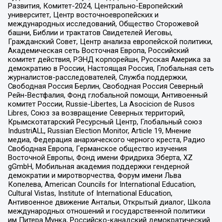
Развития, Комитет-2024, Центрально-Европейский
университет, Центр восточноевропейских и
международных исследований, Общество Сторожевой
башни, Библии и трактатов Свидетелей Иеговы,
Гражданский Совет, Центр анализа европейской политики,
Академическая сеть Восточная Европа, Российский
комитет действия, РЭНД корпорейшн, Русская Америка за
демократию в России, Настоящая Россия, Глобальная сеть
журналистов-расследователей, Служба поддержки,
Свободная Россия Берлин, Свободная Россия Северный
Рейн-Вестфалия, Фонд глобальной помощи, Антивоенный
комитет России, Russie-Libertes, La Asocicion de Rusos
Libres, Союз за возвращение Северных территорий,
Крымскотатарский Ресурсный Центр, Глобальный союз
IndustriALL, Russian Election Monitor, Article 19, Мнение
медиа, Федерация анархического черного креста, Радио
Свободная Европа, Германское общество изучения
Восточной Европы, Фонд имени Фридриха Эберта, XZ
gGmbH, Мобильная академия поддержки гендерной
демократии и миротворчества, Форум имени Льва
Копелева, American Councils for International Education,
Cultural Vistas, Institute of International Education,
Антивоенное движение Антальи, Открытый диалог, Школа
международных отношений и государственной политики
им Питера Мунка, Российско-канадский демократический