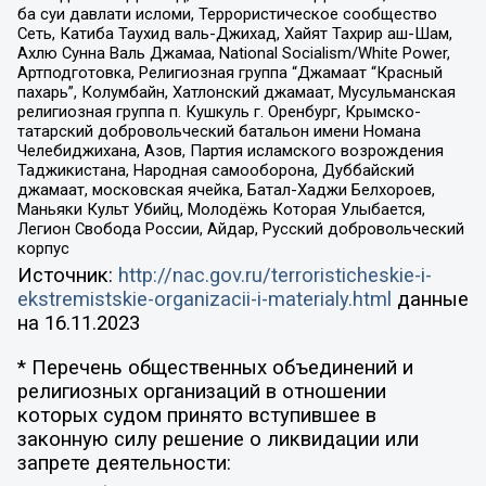
ба суи давлати исломи, Террористическое сообщество
Сеть, Катиба Таухид валь-Джихад, Хайят Тахрир аш-Шам,
Ахлю Сунна Валь Джамаа, National Socialism/White Power,
Артподготовка, Религиозная группа “Джамаат “Красный
пахарь”, Колумбайн, Хатлонский джамаат, Мусульманская
религиозная группа п. Кушкуль г. Оренбург, Крымско-
татарский добровольческий батальон имени Номана
Челебиджихана, Азов, Партия исламского возрождения
Таджикистана, Народная самооборона, Дуббайский
джамаат, московская ячейка, Батал-Хаджи Белхороев,
Маньяки Культ Убийц, Молодёжь Которая Улыбается,
Легион Свобода России, Айдар, Русский добровольческий
корпус
Источник:
http://nac.gov.ru/terroristicheskie-i-
ekstremistskie-organizacii-i-materialy.html
данные
на
16.11.2023
* Перечень общественных объединений и
религиозных организаций в отношении
которых судом принято вступившее в
законную силу решение о ликвидации или
запрете деятельности: