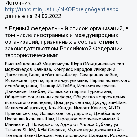
Источник:
http://unro.minjust.ru/NKOForeignAgent.aspx
данные на
24.03.2022
* Единый федеральный список организаций, в
том числе иностранных и международных
организаций, признанных в соответствии с
законодательством Российской Федерации
террористическими:
Высший военный Маджлисуль Шура Объединенных сил
моджахедов Кавказа, Конгресс народов Ичкерии и
Дагестана, База, Асбат аль-Ансар, Священная война,
Исламская группа, Братья-мусульмане, Партия исламского
освобождения, Лашкар-И-Тайба, Исламская группа,
Движение Талибан, Исламская партия Туркестана,
Общество социальных реформ, Общество возрождения
исламского наследия, Дом двух святых, Джунд аш-Шам,
Исламский джихад, Аль-Каида, Имарат Кавказ, АБТО,
Правый сектор, Исламское государство, Джабха аль-
Нусра ли-Ахль аш-Шам, Народное ополчение имени К.
Минина и Д. Пожарского, Аджр от Аллаха Субхану уа
Тагьаля SHAM, АУМ Синрике, Муджахеды джамаата Ат-
Тавхида Валь-Джихад, Чистопольский Джамаат, Рохнамо