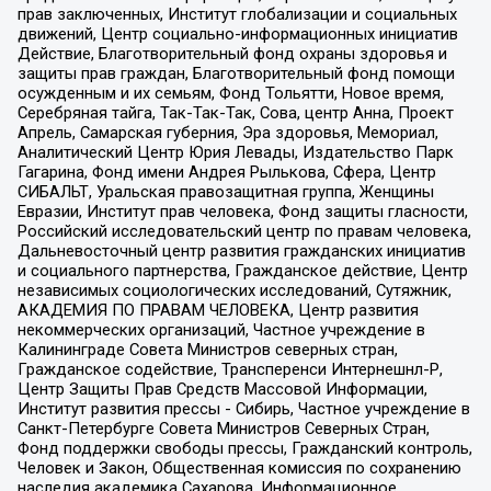
прав заключенных, Институт глобализации и социальных
движений, Центр социально-информационных инициатив
Действие, Благотворительный фонд охраны здоровья и
защиты прав граждан, Благотворительный фонд помощи
осужденным и их семьям, Фонд Тольятти, Новое время,
Серебряная тайга, Так-Так-Так, Сова, центр Анна, Проект
Апрель, Самарская губерния, Эра здоровья, Мемориал,
Аналитический Центр Юрия Левады, Издательство Парк
Гагарина, Фонд имени Андрея Рылькова, Сфера, Центр
СИБАЛЬТ, Уральская правозащитная группа, Женщины
Евразии, Институт прав человека, Фонд защиты гласности,
Российский исследовательский центр по правам человека,
Дальневосточный центр развития гражданских инициатив
и социального партнерства, Гражданское действие, Центр
независимых социологических исследований, Сутяжник,
АКАДЕМИЯ ПО ПРАВАМ ЧЕЛОВЕКА, Центр развития
некоммерческих организаций, Частное учреждение в
Калининграде Совета Министров северных стран,
Гражданское содействие, Трансперенси Интернешнл-Р,
Центр Защиты Прав Средств Массовой Информации,
Институт развития прессы - Сибирь, Частное учреждение в
Санкт-Петербурге Совета Министров Северных Стран,
Фонд поддержки свободы прессы, Гражданский контроль,
Человек и Закон, Общественная комиссия по сохранению
наследия академика Сахарова, Информационное