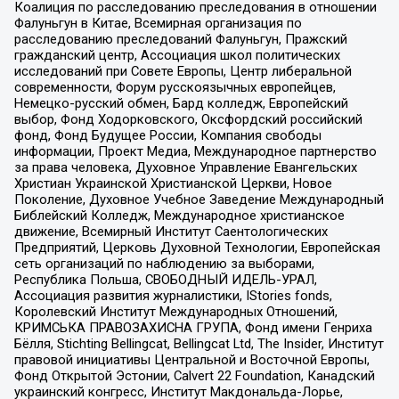
Коалиция по расследованию преследования в отношении
Фалуньгун в Китае, Всемирная организация по
расследованию преследований Фалуньгун, Пражский
гражданский центр, Ассоциация школ политических
исследований при Совете Европы, Центр либеральной
современности, Форум русскоязычных европейцев,
Немецко-русский обмен, Бард колледж, Европейский
выбор, Фонд Ходорковского, Оксфордский российский
фонд, Фонд Будущее России, Компания свободы
информации, Проект Медиа, Международное партнерство
за права человека, Духовное Управление Евангельских
Христиан Украинской Христианской Церкви, Новое
Поколение, Духовное Учебное Заведение Международный
Библейский Колледж, Международное христианское
движение, Всемирный Институт Саентологических
Предприятий, Церковь Духовной Технологии, Европейская
сеть организаций по наблюдению за выборами,
Республика Польша, СВОБОДНЫЙ ИДЕЛЬ-УРАЛ,
Ассоциация развития журналистики, IStories fonds,
Королевский Институт Международных Отношений,
КРИМСЬКА ПРАВОЗАХИСНА ГРУПА, Фонд имени Генриха
Бёлля, Stichting Bellingcat, Bellingcat Ltd, The Insider, Институт
правовой инициативы Центральной и Восточной Европы,
Фонд Открытой Эстонии, Calvert 22 Foundation, Канадский
украинский конгресс, Институт Макдональда-Лорье,