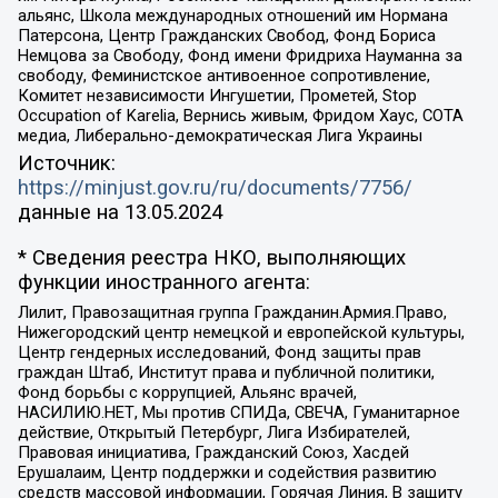
альянс, Школа международных отношений им Нормана
Патерсона, Центр Гражданских Свобод, Фонд Бориса
Немцова за Свободу, Фонд имени Фридриха Науманна за
свободу, Феминистское антивоенное сопротивление,
Комитет независимости Ингушетии, Прометей, Stop
Occupation of Karelia, Вернись живым, Фридом Хаус, СОТА
медиа, Либерально-демократическая Лига Украины
Источник:
https://minjust.gov.ru/ru/documents/7756/
данные на
13.05.2024
* Сведения реестра НКО, выполняющих
функции иностранного агента:
Лилит, Правозащитная группа Гражданин.Армия.Право,
Нижегородский центр немецкой и европейской культуры,
Центр гендерных исследований, Фонд защиты прав
граждан Штаб, Институт права и публичной политики,
Фонд борьбы с коррупцией, Альянс врачей,
НАСИЛИЮ.НЕТ, Мы против СПИДа, СВЕЧА, Гуманитарное
действие, Открытый Петербург, Лига Избирателей,
Правовая инициатива, Гражданский Союз, Хасдей
Ерушалаим, Центр поддержки и содействия развитию
средств массовой информации, Горячая Линия, В защиту