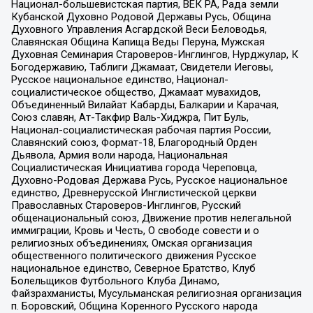
Национал-большевистская партия, ВЕК РА, Рада земли
Кубанской Духовно Родовой Державы Русь, Община
Духовного Управления Асгардской Веси Беловодья,
Славянская Община Капища Веды Перуна, Мужская
Духовная Семинария Староверов-Инглингов, Нурджулар, К
Богодержавию, Таблиги Джамаат, Свидетели Иеговы,
Русское национальное единство, Национал-
социалистическое общество, Джамаат мувахидов,
Объединенный Вилайат Кабарды, Балкарии и Карачая,
Союз славян, Ат-Такфир Валь-Хиджра, Пит Буль,
Национал-социалистическая рабочая партия России,
Славянский союз, Формат-18, Благородный Орден
Дьявола, Армия воли народа, Национальная
Социалистическая Инициатива города Череповца,
Духовно-Родовая Держава Русь, Русское национальное
единство, Древнерусской Инглистической церкви
Православных Староверов-Инглингов, Русский
общенациональный союз, Движение против нелегальной
иммиграции, Кровь и Честь, О свободе совести и о
религиозных объединениях, Омская организация
общественного политического движения Русское
национальное единство, Северное Братство, Клуб
Болельщиков Футбольного Клуба Динамо,
Файзрахманисты, Мусульманская религиозная организация
п. Боровский, Община Коренного Русского народа