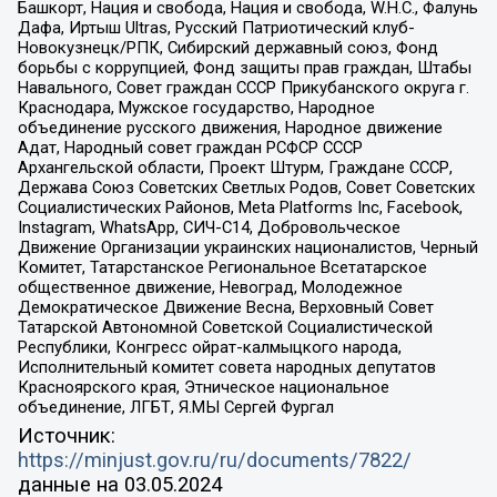
Башкорт, Нация и свобода, Нация и свобода, W.H.С., Фалунь
Дафа, Иртыш Ultras, Русский Патриотический клуб-
Новокузнецк/РПК, Сибирский державный союз, Фонд
борьбы с коррупцией, Фонд защиты прав граждан, Штабы
Навального, Совет граждан СССР Прикубанского округа г.
Краснодара, Мужское государство, Народное
объединение русского движения, Народное движение
Адат, Народный совет граждан РСФСР СССР
Архангельской области, Проект Штурм, Граждане СССР,
Держава Союз Советских Светлых Родов, Совет Советских
Социалистических Районов, Meta Platforms Inc, Facebook,
Instagram, WhatsApp, СИЧ-С14, Добровольческое
Движение Организации украинских националистов, Черный
Комитет, Татарстанское Региональное Всетатарское
общественное движение, Невоград, Молодежное
Демократическое Движение Весна, Верховный Совет
Татарской Автономной Советской Социалистической
Республики, Конгресс ойрат-калмыцкого народа,
Исполнительный комитет совета народных депутатов
Красноярского края, Этническое национальное
объединение, ЛГБТ, Я.МЫ Сергей Фургал
Источник:
https://minjust.gov.ru/ru/documents/7822/
данные на
03.05.2024