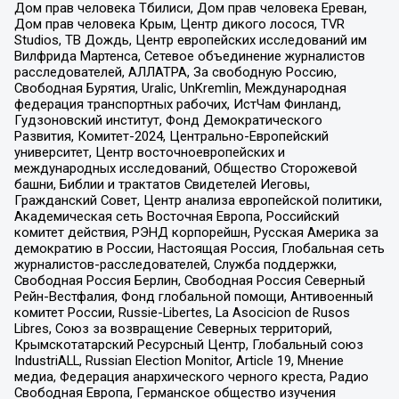
Дом прав человека Тбилиси, Дом прав человека Ереван,
Дом прав человека Крым, Центр дикого лосося, TVR
Studios, ТВ Дождь, Центр европейских исследований им
Вилфрида Мартенса, Сетевое объединение журналистов
расследователей, АЛЛАТРА, За свободную Россию,
Свободная Бурятия, Uralic, UnKremlin, Международная
федерация транспортных рабочих, ИстЧам Финланд,
Гудзоновский институт, Фонд Демократического
Развития, Комитет-2024, Центрально-Европейский
университет, Центр восточноевропейских и
международных исследований, Общество Сторожевой
башни, Библии и трактатов Свидетелей Иеговы,
Гражданский Совет, Центр анализа европейской политики,
Академическая сеть Восточная Европа, Российский
комитет действия, РЭНД корпорейшн, Русская Америка за
демократию в России, Настоящая Россия, Глобальная сеть
журналистов-расследователей, Служба поддержки,
Свободная Россия Берлин, Свободная Россия Северный
Рейн-Вестфалия, Фонд глобальной помощи, Антивоенный
комитет России, Russie-Libertes, La Asocicion de Rusos
Libres, Союз за возвращение Северных территорий,
Крымскотатарский Ресурсный Центр, Глобальный союз
IndustriALL, Russian Election Monitor, Article 19, Мнение
медиа, Федерация анархического черного креста, Радио
Свободная Европа, Германское общество изучения