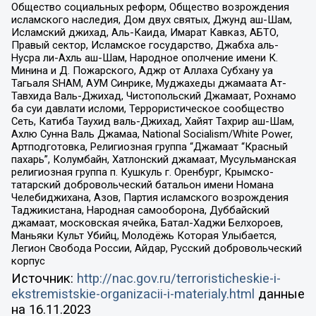
Общество социальных реформ, Общество возрождения
исламского наследия, Дом двух святых, Джунд аш-Шам,
Исламский джихад, Аль-Каида, Имарат Кавказ, АБТО,
Правый сектор, Исламское государство, Джабха аль-
Нусра ли-Ахль аш-Шам, Народное ополчение имени К.
Минина и Д. Пожарского, Аджр от Аллаха Субхану уа
Тагьаля SHAM, АУМ Синрике, Муджахеды джамаата Ат-
Тавхида Валь-Джихад, Чистопольский Джамаат, Рохнамо
ба суи давлати исломи, Террористическое сообщество
Сеть, Катиба Таухид валь-Джихад, Хайят Тахрир аш-Шам,
Ахлю Сунна Валь Джамаа, National Socialism/White Power,
Артподготовка, Религиозная группа “Джамаат “Красный
пахарь”, Колумбайн, Хатлонский джамаат, Мусульманская
религиозная группа п. Кушкуль г. Оренбург, Крымско-
татарский добровольческий батальон имени Номана
Челебиджихана, Азов, Партия исламского возрождения
Таджикистана, Народная самооборона, Дуббайский
джамаат, московская ячейка, Батал-Хаджи Белхороев,
Маньяки Культ Убийц, Молодёжь Которая Улыбается,
Легион Свобода России, Айдар, Русский добровольческий
корпус
Источник:
http://nac.gov.ru/terroristicheskie-i-
ekstremistskie-organizacii-i-materialy.html
данные
на
16.11.2023