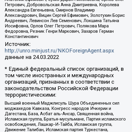
Петрович, Добровольская Анна Дмитриевна, Королева
Александра Евгеньевна, Смирнов Владимир
Александрович, Вицин Сергей Ефимович, Золотухин Борис
Андреевич, Левинсон Лев Семенович, Локшина Татьяна
Иосифовна, Орлов Олег Петрович, Полякова Мара
Федоровна, Резник Генри Маркович, Захаров Герман
Константинович
Источник:
http://unro.minjust.ru/NKOForeignAgent.aspx
данные на
24.03.2022
* Единый федеральный список организаций, в
том числе иностранных и международных
организаций, признанных в соответствии с
законодательством Российской Федерации
террористическими:
Высший военный Маджлисуль Шура Объединенных сил
моджахедов Кавказа, Конгресс народов Ичкерии и
Дагестана, База, Асбат аль-Ансар, Священная война,
Исламская группа, Братья-мусульмане, Партия исламского
освобождения, Лашкар-И-Тайба, Исламская группа,
Движение Талибан, Исламская партия Туркестана,