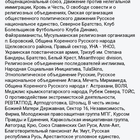
общенациональный союз, Движение против нелегальной
иммиграции, Кровь и Честь, О свободе совести и о
религиозных объединениях, Омская организация
общественного политического движения Русское
национальное единство, Северное Братство, Клуб
Болельщиков Футбольного Клуба Динамо,
Файзрахманисты, Мусульманская религиозная организация
п. Боровский, Община Коренного Русского народа
Щелковского района, Правый сектор, УНА - УНСО,
Украинская повстанческая армия, Тризуб им. Степана
Бандеры, Братство, Белый Крест, Misanthropic division,
Религиозное объединение последователей инглиизма,
Народная Социальная Инициатива, TulaSkins,
Этнополитическое объединение Русские, Русское
национальное объединение Атака, Мечеть Мирмамеда,
Община Коренного Русского народа г. Астрахани, ВОЛЯ,
Меджлис крымскотатарского народа, Рубеж Севера, ТОЙС,
О противодействии экстремистской деятельности,
РЕВТАТПОД, Артподготовка, Штольц, В честь иконы
Божией Матери Державная, Сектор 16, Независимость,
Фирма, Молодежная правозащитная группа МПГ, Курсом
Правды и Единения, Каракольская инициативная группа,
Автоград Крю, Союз Славянских Сил Руси, Алля-Аят,
Благотворительный пансионат Ак Умут, Русская
республика Русь, Арестантское уголовное единство,