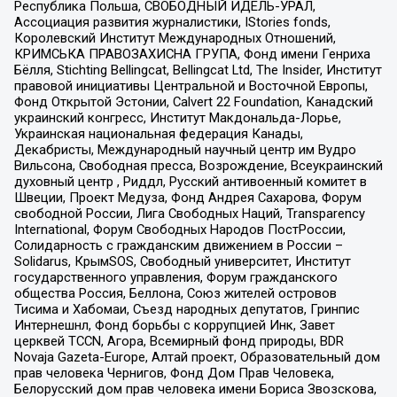
Республика Польша, СВОБОДНЫЙ ИДЕЛЬ-УРАЛ,
Ассоциация развития журналистики, IStories fonds,
Королевский Институт Международных Отношений,
КРИМСЬКА ПРАВОЗАХИСНА ГРУПА, Фонд имени Генриха
Бёлля, Stichting Bellingcat, Bellingcat Ltd, The Insider, Институт
правовой инициативы Центральной и Восточной Европы,
Фонд Открытой Эстонии, Calvert 22 Foundation, Канадский
украинский конгресс, Институт Макдональда-Лорье,
Украинская национальная федерация Канады,
Декабристы, Международный научный центр им Вудро
Вильсона, Свободная пресса, Возрождение, Всеукраинский
духовный центр , Риддл, Русский антивоенный комитет в
Швеции, Проект Медуза, Фонд Андрея Сахарова, Форум
свободной России, Лига Свободных Наций, Transparеncy
International, Форум Свободных Народов ПостРоссии,
Солидарность с гражданским движением в России –
Solidarus, КрымSOS, Свободный университет, Институт
государственного управления, Форум гражданского
общества Россия, Беллона, Союз жителей островов
Тисима и Хабомаи, Съезд народных депутатов, Гринпис
Интернешнл, Фонд борьбы с коррупцией Инк, Завет
церквей TCCN, Агора, Всемирный фонд природы, BDR
Novaja Gazeta-Europe, Алтай проект, Образовательный дом
прав человека Чернигов, Фонд Дом Прав Человека,
Белорусский дом прав человека имени Бориса Звозскова,