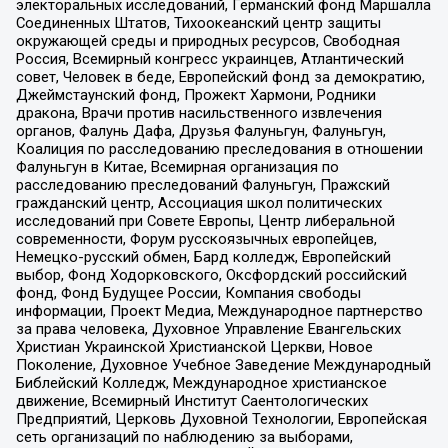
электоральных исследований, Германский фонд Маршалла
Соединенных Штатов, Тихоокеанский центр защиты
окружающей среды и природных ресурсов, Свободная
Россия, Всемирный конгресс украинцев, Атлантический
совет, Человек в беде, Европейский фонд за демократию,
Джеймстаунский фонд, Прожект Хармони, Родники
дракона, Врачи против насильственного извлечения
органов, Фалунь Дафа, Друзья Фалуньгун, Фалуньгун,
Коалиция по расследованию преследования в отношении
Фалуньгун в Китае, Всемирная организация по
расследованию преследований Фалуньгун, Пражский
гражданский центр, Ассоциация школ политических
исследований при Совете Европы, Центр либеральной
современности, Форум русскоязычных европейцев,
Немецко-русский обмен, Бард колледж, Европейский
выбор, Фонд Ходорковского, Оксфордский российский
фонд, Фонд Будущее России, Компания свободы
информации, Проект Медиа, Международное партнерство
за права человека, Духовное Управление Евангельских
Христиан Украинской Христианской Церкви, Новое
Поколение, Духовное Учебное Заведение Международный
Библейский Колледж, Международное христианское
движение, Всемирный Институт Саентологических
Предприятий, Церковь Духовной Технологии, Европейская
сеть организаций по наблюдению за выборами,