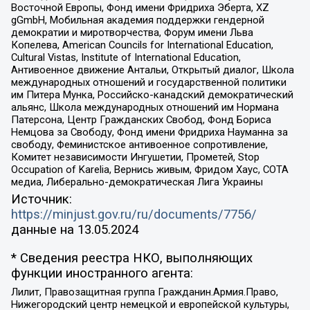
Восточной Европы, Фонд имени Фридриха Эберта, XZ
gGmbH, Мобильная академия поддержки гендерной
демократии и миротворчества, Форум имени Льва
Копелева, American Councils for International Education,
Cultural Vistas, Institute of International Education,
Антивоенное движение Антальи, Открытый диалог, Школа
международных отношений и государственной политики
им Питера Мунка, Российско-канадский демократический
альянс, Школа международных отношений им Нормана
Патерсона, Центр Гражданских Свобод, Фонд Бориса
Немцова за Свободу, Фонд имени Фридриха Науманна за
свободу, Феминистское антивоенное сопротивление,
Комитет независимости Ингушетии, Прометей, Stop
Occupation of Karelia, Вернись живым, Фридом Хаус, СОТА
медиа, Либерально-демократическая Лига Украины
Источник:
https://minjust.gov.ru/ru/documents/7756/
данные на
13.05.2024
* Сведения реестра НКО, выполняющих
функции иностранного агента:
Лилит, Правозащитная группа Гражданин.Армия.Право,
Нижегородский центр немецкой и европейской культуры,