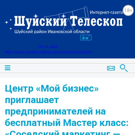
18+
На 14 дней
https://world-weather.ru/pogoda/russia/novokuznetsk/
Центр «Мой бизнес»
приглашает
предпринимателей на
бесплатный Мастер класс:
«Соседский маркетинг —