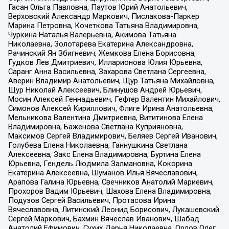
Гасан Ольга Павловна, Паутов Юрий Анатольевич,
Верховский Александр Маркович, Пислакова-Паркер
Марина Петровна, Кочеткова Татьяна Владимировна,
Чуркина Наталья Валерьевна, Акимова Татьяна
Николаевна, Золотарева Екатерина Александровна,
Рачинский Ян Збигневич, Жемкова Елена Борисовна,
Гудков Лев Дмитриевич, Илларионова Юлия Юрьевна,
Саранг Анна Васильевна, Захарова Светлана Сергеевна,
Аверин Владимир Анатольевич, Щур Татьяна Михайловна,
Щур Николай Алексеевич, Блинушов Андрей Юрьевич,
Мосин Алексей Геннадьевич, Гефтер Валентин Михайлович,
Симонов Алексей Кириллович, Флиге Ирина Анатольевна,
Мельникова Валентина Дмитриевна, Вититинова Елена
Владимировна, Баженова Светлана Куприяновна,
Максимов Сергей Владимирович, Беляев Сергей Иванович,
Голубева Елена Николаевна, Ганнушкина Светлана
Алексеевна, Закс Елена Владимировна, Буртина Елена
Юрьевна, Гендель Людмила Залмановна, Кокорина
Екатерина Алексеевна, Шуманов Илья Вячеславович,
Арапова Галина Юрьевна, Свечников Анатолий Мариевич,
Прохоров Вадим Юрьевич, Шахова Елена Владимировна,
Подузов Сергей Васильевич, Протасова Ирина
Вячеславовна, Литинский Леонид Борисович, Лукашевский
Сергей Маркович, Бахмин Вячеслав Иванович, Шабад
Анатолий Ефимович, Сухих Дарья Николаевна, Орлов Олег