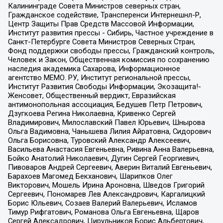
Калининграде Совета Министров северных стран,
Гражданское содействие, Трансперенси Интернешнл-Р,
Центр Защиты Прав Средств Массовой Информации,
Институт развития прессы - Сибирь, Частное учреждение в
Санкт-Петербурге Совета Министров Северных Стран,
Фонд поддержки свободы прессы, Гражданский контроль,
Человек и Закон, Общественная комиссия по сохранению
наследия академика Сахарова, Информационное
агентство МЕМО. РУ, Институт региональной прессы,
Институт Развития Свободы Информации, Экозащита!-
Женсовет, Общественный вердикт, Евразийская
антимонопольная ассоциация, Бедушев Петр Петрович,
Дзугкоева Регина Николаевна, Кривенко Сергей
Владимирович, Милославский Павел Юрьевич, Шнырова
Ольга Вадимовна, Чанышева Лилия Айратовна, Сидорович
Ольга Борисовна, Туровский Александр Алексеевич,
Васильева Анастасия Евгеньевна, Ривина Анна Валерьевна,
Бойко Анатолий Николаевич, Дугин Сергей Георгиевич,
Пивоваров Андрей Сергеевич, Аверин Виталий Евгеньевич,
Барахоев Магомед Бекханович, Шарипков Олег
Викторович, Мошель Ирина Ароновна, Шведов Григорий
Сергеевич, Пономарев Лев Александрович, Каргалицкий
Борис Юльевич, Созаев Валерий Валерьевич, Исламов
Тимур Рифгатович, Романова Ольга Евгеньевна, Щаров
Сергей Алексадрович, Цирульников Борис Альбертович,