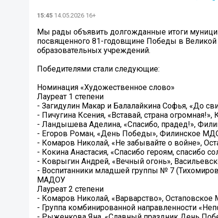
15:45
14.05.2026 16+
Мы рады объявить долгожданные итоги муницип
посвященного 81-годовщине Победы в Великой 
образовательных учреждений.
Победителями стали следующие:
Номинация «Художественное слово»
Лауреат 1 степени
- Загидулин Макар и Балалайкина Софья, «До с
- Пичугина Ксения, «Вставай, страна огромная!»
- Ландышева Аделина, «Спасибо, прадед!», Фи
- Егоров Роман, «День Победы», Филинское МД
- Комаров Николай, «Не забывайте о войне», О
- Кокина Анастасия, «Спасибо героям, спасибо 
- Коврыгин Андрей, «Вечный огонь», Васильев
- Воспитанники младшей группы № 7 (Тихомирова
МАДОУ
Лауреат 2 степени
- Комаров Николай, «Варварство», Остаповское
- Группа комбинированной направленности «Не
- Рыженкова Яна, «Славный праздник День По