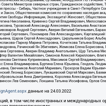
е Совета Министров северных стран, Гражданское содействие,
я прессы - Сибирь, Частное учреждение в Санкт-Петербурге С
 и Закон, Общественная комиссия по сохранению наследия ак
звития Свободы Информации, Экозащита!-Женсовет, Общественн
Регина Николаевна, Кривенко Сергей Владимирович, Милославс
совна, Туровский Александр Алексеевич, Васильева Анастасия
Пивоваров Андрей Сергеевич, Аверин Виталий Евгеньевич, Бара
горий Сергеевич, Пономарев Лев Александрович, Каргалицкий 
ньевна, Щаров Сергей Алексадрович, Цирульников Борис Альбер
ислакова-Паркер Марина Петровна, Кочеткова Татьяна Владими
сандровна, Рачинский Ян Збигневич, Жемкова Елена Борисовна,
лана Сергеевна, Аверин Владимир Анатольевич, Щур Татьяна М
фтер Валентин Михайлович, Симонов Алексей Кириллович, Флиг
женова Светлана Куприяновна, Максимов Сергей Владимирович, 
кс Елена Владимировна, Буртина Елена Юрьевна, Гендель Людм
евна, Свечников Анатолий Мариевич, Прохоров Вадим Юрьевич
инский Леонид Борисович, Лукашевский Сергей Маркович, Бахм
Добровольская Анна Дмитриевна, Королева Александра Евгенье
евинсон Лев Семенович, Локшина Татьяна Иосифовна, Орлов Ол
ignAgent.aspx
данные на
24.03.2022
ций, в том числе иностранных и международных ор
ции террористическими: