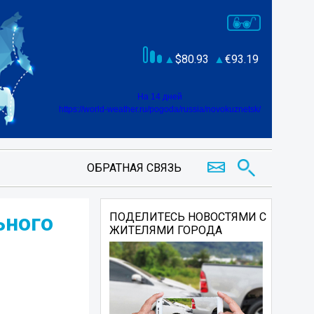
80.93
93.19
На 14 дней
https://world-weather.ru/pogoda/russia/novokuznetsk/
ОБРАТНАЯ СВЯЗЬ
ьного
ПОДЕЛИТЕСЬ НОВОСТЯМИ С
ЖИТЕЛЯМИ ГОРОДА