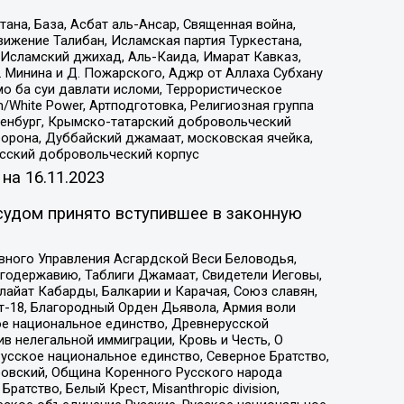
на, База, Асбат аль-Ансар, Священная война,
ижение Талибан, Исламская партия Туркестана,
Исламский джихад, Аль-Каида, Имарат Кавказ,
 Минина и Д. Пожарского, Аджр от Аллаха Субхану
о ба суи давлати исломи, Террористическое
/White Power, Артподготовка, Религиозная группа
Оренбург, Крымско-татарский добровольческий
орона, Дуббайский джамаат, московская ячейка,
усский добровольческий корпус
 на
16.11.2023
судом принято вступившее в законную
вного Управления Асгардской Веси Беловодья,
годержавию, Таблиги Джамаат, Свидетели Иеговы,
айат Кабарды, Балкарии и Карачая, Союз славян,
т-18, Благородный Орден Дьявола, Армия воли
ое национальное единство, Древнерусской
 нелегальной иммиграции, Кровь и Честь, О
усское национальное единство, Северное Братство,
ровский, Община Коренного Русского народа
атство, Белый Крест, Misanthropic division,