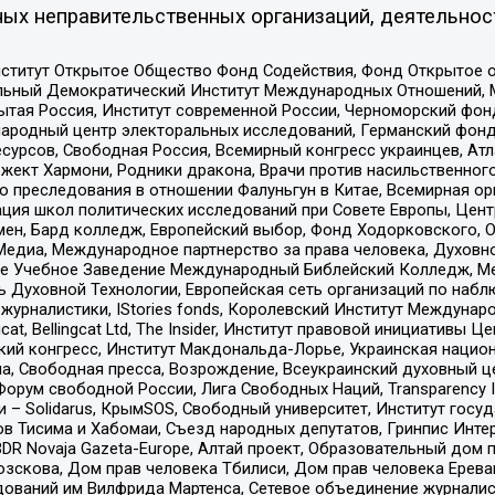
ых неправительственных организаций, деятельнос
ститут Открытое Общество Фонд Содействия, Фонд Открытое 
альный Демократический Институт Международных Отношений,
тая Россия, Институт современной России, Черноморский фонд
родный центр электоральных исследований, Германский фонд
рсов, Свободная Россия, Всемирный конгресс украинцев, Атла
ект Хармони, Родники дракона, Врачи против насильственного
ию преследования в отношении Фалуньгун в Китае, Всемирная о
ация школ политических исследований при Совете Европы, Цен
мен, Бард колледж, Европейский выбор, Фонд Ходорковского,
едиа, Международное партнерство за права человека, Духовно
ое Учебное Заведение Международный Библейский Колледж, М
ь Духовной Технологии, Европейская сеть организаций по наб
урналистики, IStories fonds, Королевский Институт Между
gcat, Bellingcat Ltd, The Insider, Институт правовой инициатив
инский конгресс, Институт Макдональда-Лорье, Украинская нац
, Свободная пресса, Возрождение, Всеукраинский духовный цен
орум свободной России, Лига Свободных Наций, Transparеncy I
– Solidarus, КрымSOS, Свободный университет, Институт госу
в Тисима и Хабомаи, Съезд народных депутатов, Гринпис Инте
DR Novaja Gazeta-Europe, Алтай проект, Образовательный дом 
зскова, Дом прав человека Тбилиси, Дом прав человека Ерева
едований им Вилфрида Мартенса, Сетевое объединение журнали