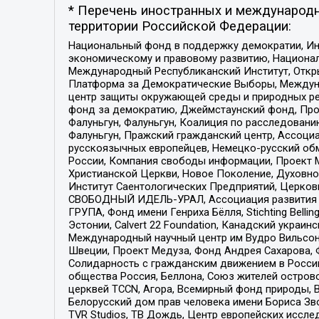
* Перечень иностранных и международн
территории Российской Федерации:
Национальный фонд в поддержку демократии, Ин
экономическому и правовому развитию, Национ
Международный Республиканский Институт, Откры
Платформа за Демократические Выборы, Междуна
центр защиты окружающей среды и природных ресу
фонд за демократию, Джеймстаунский фонд, Прож
Фалуньгун, Фалуньгун, Коалиция по расследован
Фалуньгун, Пражский гражданский центр, Ассоци
русскоязычных европейцев, Немецко-русский об
России, Компания свободы информации, Проект М
Христианской Церкви, Новое Поколение, Духовн
Институт Саентологических Предприятий, Церков
СВОБОДНЫЙ ИДЕЛЬ-УРАЛ, Ассоциация развития ж
ГРУПА, Фонд имени Генриха Бёлля, Stichting Bellin
Эстонии, Calvert 22 Foundation, Канадский укра
Международный научный центр им Вудро Вильсона
Швеции, Проект Медуза, Фонд Андрея Сахарова, Ф
Солидарность с гражданским движением в России 
общества Россия, Беллона, Союз жителей острово
церквей TCCN, Агора, Всемирный фонд природы, B
Белорусский дом прав человека имени Бориса Зво
TVR Studios, ТВ Дождь, Центр европейских иссл