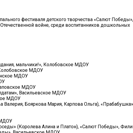
ального фестиваля детского творчества «Салют Победы»
Отечественной войне, среди воспитанников дошкольных
видания, мальчики!», Колобовское МДОУ
, Колобовское МДОУ
линское МДОУ
ОУ
стаповское МДОУ
солдатам», Васильевское МДОУ
ское МДОУ
 Валерия, Бояркова Мария, Карпова Ольга), «Прабабушка»
 МДОУ
поседы» (Королева Алина и Платон), «Салют Победы», Фи
беды», Васильевское МДОУ