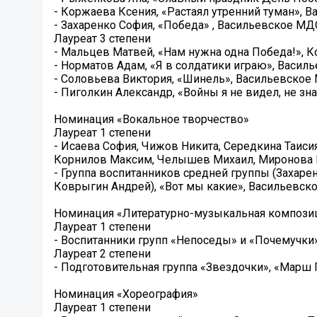
- Коржаева Ксения, «Растаял утренний туман»,
- Захаренко София, «Победа» , Васильевское М
Лауреат 3 степени
- Мальцев Матвей, «Нам нужна одна Победа!»,
- Норматов Адам, «Я в солдатики играю», Васи
- Соловьева Виктория, «Шинель», Васильевско
- Пиголкин Александр, «Войны я не видел, не з
Номинация «Вокальное творчество»
Лауреат 1 степени
- Исаева София, Чижов Никита, Середкина Таиси
Корнилов Максим, Челышев Михаил, Миронова В
- Группа воспитанников средней группы (Захаре
Коврыгин Андрей), «Вот мы какие», Васильевс
Номинация «Литературно-музыкальная компози
Лауреат 1 степени
- Воспитанники групп «Непоседы» и «Почемучк
Лауреат 2 степени
- Подготовительная группа «Звездочки», «Мар
Номинация «Хореография»
Лауреат 1 степени