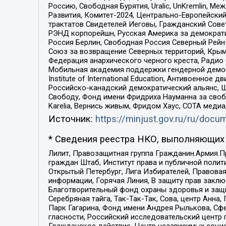
Россию, Свободная Бурятия, Uralic, UnKremlin, 
Развития, Комитет-2024, Центрально-Европейски
трактатов Свидетелей Иеговы, Гражданский Совет
РЭНД корпорейшн, Русская Америка за демократи
Россия Берлин, Свободная Россия Северный Рейн-В
Союз за возвращение Северных территорий, Крымско
Федерация анархического черного креста, Радио
Мобильная академия поддержки гендерной демократи
Institute of International Education, Антивоенн
Российско-канадский демократический альянс, 
Свободу, Фонд имени Фридриха Науманна за свобо
Karelia, Вернись живым, Фридом Хаус, СОТА меди
Источник:
https://minjust.gov.ru/ru/doc
* Сведения реестра НКО, выполняющих 
Лилит, Правозащитная группа Гражданин.Армия.П
граждан Штаб, Институт права и публичной поли
Открытый Петербург, Лига Избирателей, Правова
информации, Горячая Линия, В защиту прав закл
Благотворительный фонд охраны здоровья и защи
Серебряная тайга, Так-Так-Так, Сова, центр Анн
Парк Гагарина, Фонд имени Андрея Рылькова, Сф
гласности, Российский исследовательский центр 
Гражданское действие, Центр независимых соци