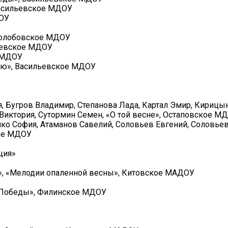
 Васильевское МДОУ
ДОУ
 Колобовское МДОУ
льевское МДОУ
е МДОУ
наю», Васильевское МДОУ
я, Бугров Владимир, Степанова Лада, Картал Эмир, Кирицы
иктория, Сутормин Семен, «О той весне», Остаповское М
нко София, Атаманов Савелий, Соловьев Евгений, Соловьев
кое МДОУ
ция»
и», «Мелодии опаленной весны», Китовское МАДОУ
ш Победы», Филинское МДОУ