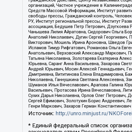
организаций, Частное учреждение в Калининград
Средств Массовой Информации, Институт развити
свободы прессы, Гражданский контроль, Человек
РУ, Институт региональной прессы, Институт Ра
ассоциация, Бедушев Петр Петрович, Дзугкоева 
Чанышева Лилия Айратовна, Сидорович Ольга Бори
Анатолий Николаевич, Дугин Сергей Георгиевич, 
Викторович, Мошель Ирина Ароновна, Шведов Гри
Исламов Тимур Рифгатович, Романова Ольга Евге
Анатольевич, Верховский Александр Маркович, П
Татьяна Николаевна, Золотарева Екатерина Алек
Юрьевна, Саранг Анна Васильевна, Захарова Свет
Андрей Юрьевич, Мосин Алексей Геннадьевич, Ге
Дмитриевна, Вититинова Елена Владимировна, Ба
Николаевна, Ганнушкина Светлана Алексеевна, За
Шуманов Илья Вячеславович, Арапова Галина Юрь
Васильевич, Протасова Ирина Вячеславовна, Лит
Сухих Дарья Николаевна, Орлов Олег Петрович, 
Сергей Ефимович, Золотухин Борис Андреевич, Л
Генри Маркович, Захаров Герман Константинович
Источник:
http://unro.minjust.ru/NKOFore
* Единый федеральный список организа
законодательством Российской Федера