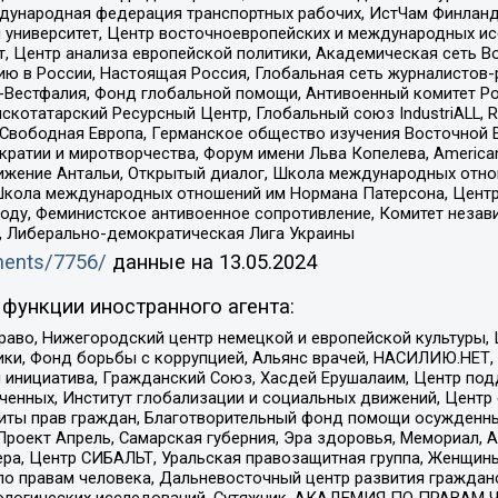
Международная федерация транспортных рабочих, ИстЧам Финлан
й университет, Центр восточноевропейских и международных и
, Центр анализа европейской политики, Академическая сеть Во
ю в России, Настоящая Россия, Глобальная сеть журналистов
естфалия, Фонд глобальной помощи, Антивоенный комитет России,
татарский Ресурсный Центр, Глобальный союз IndustriALL, Russi
 Свободная Европа, Германское общество изучения Восточной 
и и миротворчества, Форум имени Льва Копелева, American Counci
ое движение Антальи, Открытый диалог, Школа международных отн
Школа международных отношений им Нормана Патерсона, Центр
ду, Феминистское антивоенное сопротивление, Комитет независ
а, Либерально-демократическая Лига Украины
uments/7756/
данные на
13.05.2024
функции иностранного агента:
раво, Нижегородский центр немецкой и европейской культуры,
тики, Фонд борьбы с коррупцией, Альянс врачей, НАСИЛИЮ.НЕТ,
я инициатива, Гражданский Союз, Хасдей Ерушалаим, Центр по
юченных, Институт глобализации и социальных движений, Цент
ты прав граждан, Благотворительный фонд помощи осужденным
а, Проект Апрель, Самарская губерния, Эра здоровья, Мемориал
ера, Центр СИБАЛЬТ, Уральская правозащитная группа, Женщины
по правам человека, Дальневосточный центр развития гражданс
ологических исследований, Сутяжник, АКАДЕМИЯ ПО ПРАВАМ Ч