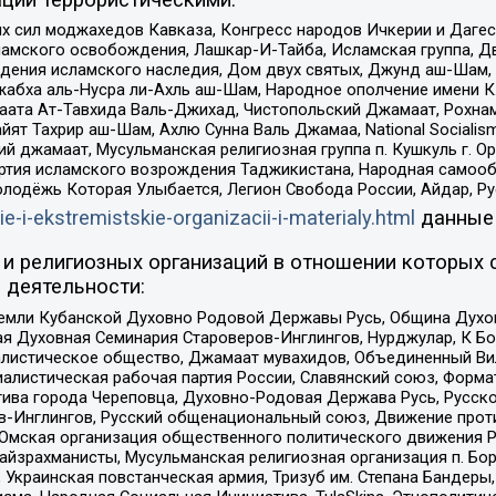
ил моджахедов Кавказа, Конгресс народов Ичкерии и Дагеста
ламского освобождения, Лашкар-И-Тайба, Исламская группа, Дв
ения исламского наследия, Дом двух святых, Джунд аш-Шам, 
жабха аль-Нусра ли-Ахль аш-Шам, Народное ополчение имени К.
ата Ат-Тавхида Валь-Джихад, Чистопольский Джамаат, Рохнам
ят Тахрир аш-Шам, Ахлю Сунна Валь Джамаа, National Socialism
ий джамаат, Мусульманская религиозная группа п. Кушкуль г. 
ртия исламского возрождения Таджикистана, Народная самооб
олодёжь Которая Улыбается, Легион Свобода России, Айдар, Р
ie-i-ekstremistskie-organizacii-i-materialy.html
данные
и религиозных организаций в отношении которых 
 деятельности:
земли Кубанской Духовно Родовой Державы Русь, Община Духо
 Духовная Семинария Староверов-Инглингов, Нурджулар, К Бо
листическое общество, Джамаат мувахидов, Объединенный Вил
иалистическая рабочая партия России, Славянский союз, Форма
ива города Череповца, Духовно-Родовая Держава Русь, Русск
-Инглингов, Русский общенациональный союз, Движение против
 Омская организация общественного политического движения Р
йзрахманисты, Мусульманская религиозная организация п. Бо
краинская повстанческая армия, Тризуб им. Степана Бандеры, Бр