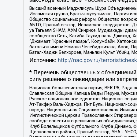
Высший военный Маджлисуль Шура Объединенных с
Исламская группа, Братья-мусульмане, Партия ис
Общество социальных реформ, Общество возрожд
АБТО, Правый сектор, Исламское государство, Д
уа Тагьаля SHAM, АУМ Синрике, Муджахеды джама
сообщество Сеть, Катиба Таухид валь-Джихад, Хай
“Джамаат “Красный пахарь”, Колумбайн, Хатлонск
батальон имени Номана Челебиджихана, Азов, Па
Батал-Хаджи Белхороев, Маньяки Культ Убийц, М
Источник:
http://nac.gov.ru/terroristichesk
* Перечень общественных объединений 
силу решение о ликвидации или запрете
Национал-большевистская партия, ВЕК РА, Рада 
Славянская Община Капища Веды Перуна, Мужская
Русское национальное единство, Национал-социа
Ат-Такфир Валь-Хиджра, Пит Буль, Национал-соц
народа, Национальная Социалистическая Инициат
Инглистической церкви Православных Староверов
свободе совести и о религиозных объединениях,
Клуб Болельщиков Футбольного Клуба Динамо, Фа
Щелковского района, Правый сектор, УНА - УНСО, У