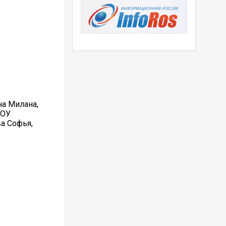
на Милана,
ДОУ
а Софья,