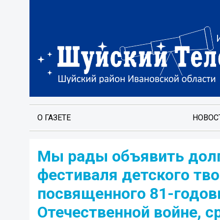
О ГАЗЕТЕ
НОВОС
Мы рады объявить дол
фестиваля детского тв
посвященного 81-годов
Отечественной войне, ср