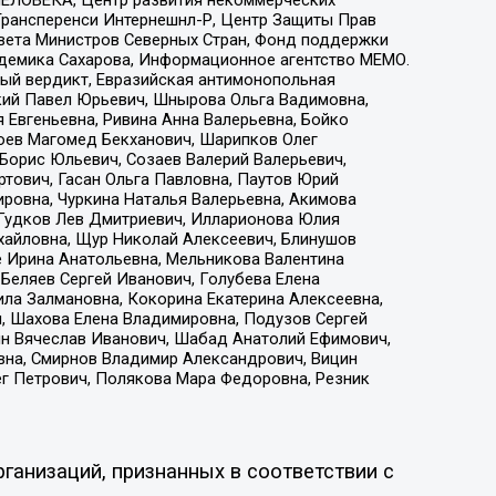
 Трансперенси Интернешнл-Р, Центр Защиты Прав
овета Министров Северных Стран, Фонд поддержки
адемика Сахарова, Информационное агентство МЕМО.
ый вердикт, Евразийская антимонопольная
кий Павел Юрьевич, Шнырова Ольга Вадимовна,
 Евгеньевна, Ривина Анна Валерьевна, Бойко
хоев Магомед Бекханович, Шарипков Олег
Борис Юльевич, Созаев Валерий Валерьевич,
тович, Гасан Ольга Павловна, Паутов Юрий
ровна, Чуркина Наталья Валерьевна, Акимова
 Гудков Лев Дмитриевич, Илларионова Юлия
ихайловна, Щур Николай Алексеевич, Блинушов
е Ирина Анатольевна, Мельникова Валентина
Беляев Сергей Иванович, Голубева Елена
ила Залмановна, Кокорина Екатерина Алексеевна,
, Шахова Елена Владимировна, Подузов Сергей
ин Вячеслав Иванович, Шабад Анатолий Ефимович,
вна, Смирнов Владимир Александрович, Вицин
ег Петрович, Полякова Мара Федоровна, Резник
ганизаций, признанных в соответствии с