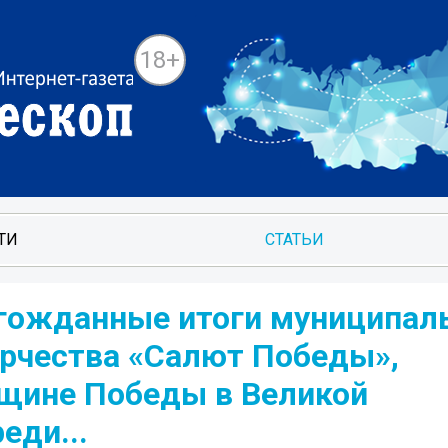
18+
ТИ
СТАТЬИ
гожданные итоги муниципал
орчества «Салют Победы»,
щине Победы в Великой
еди...