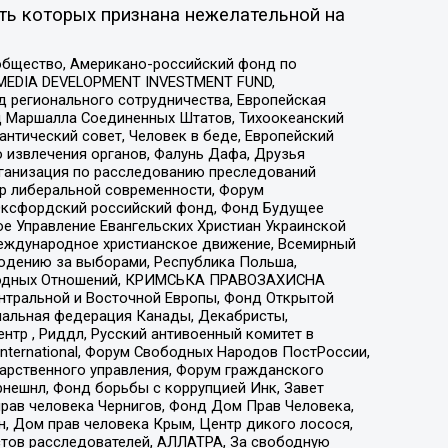
ть которых признана нежелательной на
общество, Американо-российский фонд по
 MEDIA DEVELOPMENT INVESTMENT FUND,
 регионального сотрудничества, Европейская
 Маршалла Соединенных Штатов, Тихоокеанский
нтический совет, Человек в беде, Европейский
 извлечения органов, Фалунь Дафа, Друзья
рганизация по расследованию преследований
тр либеральной современности, Форум
 Оксфордский российский фонд, Фонд Будущее
е Управление Евангельских Христиан Украинской
еждународное христианское движение, Всемирный
людению за выборами, Республика Польша,
народных Отношений, КРИМСЬКА ПРАВОЗАХИСНА
ы Центральной и Восточной Европы, Фонд Открытой
иональная федерация Канады, Декабристы,
тр , Риддл, Русский антивоенный комитет в
nternational, Форум Свободных Народов ПостРоссии,
дарственного управления, Форум гражданского
рнешнл, Фонд борьбы с коррупцией Инк, Завет
прав человека Чернигов, Фонд Дом Прав Человека,
н, Дом прав человека Крым, Центр дикого лосося,
стов расследователей, АЛЛАТРА, За свободную