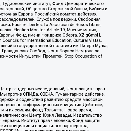
д, Гудзоновский институт, Фонд Демократического
сследований, Общество Сторожевой башни, Библии и
сточная Европа, Российский комитет действия,
-расследователей, Служба поддержки, Свободная
 Russie-Libertes, La Asocicion de Rusos Libres,
an Election Monitor, Article 19, Мнение медиа,
Европы, Фонд имени Фридриха Эберта, XZ gGmbH,
ls for International Education, Cultural Vistas,
ошений и государственной политики им Питера Мунка,
 Гражданских Свобод, Фонд Бориса Немцова за
имости Ингушетии, Прометей, Stop Occupation of
 Центр гендерных исследований, Фонд защиты прав
 Мы против СПИДа, СВЕЧА, Гуманитарное действие,
ддержки и содействия развитию средств массовой
р социально-информационных инициатив Действие,
 и их семьям, Фонд Тольятти, Новое время,
, Аналитический Центр Юрия Левады, Издательство
 Евразии, Институт прав человека, Фонд защиты
ких инициатив и социального партнерства,
ЕЛОВЕКА, Центр развития некоммерческих