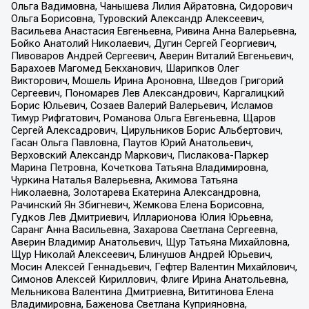
Ольга Вадимовна, Чанышева Лилия Айратовна, Сидорович
Ольга Борисовна, Туровский Александр Алексеевич,
Васильева Анастасия Евгеньевна, Ривина Анна Валерьевна,
Бойко Анатолий Николаевич, Дугин Сергей Георгиевич,
Пивоваров Андрей Сергеевич, Аверин Виталий Евгеньевич,
Барахоев Магомед Бекханович, Шарипков Олег
Викторович, Мошель Ирина Ароновна, Шведов Григорий
Сергеевич, Пономарев Лев Александрович, Каргалицкий
Борис Юльевич, Созаев Валерий Валерьевич, Исламов
Тимур Рифгатович, Романова Ольга Евгеньевна, Щаров
Сергей Алексадрович, Цирульников Борис Альбертович,
Гасан Ольга Павловна, Паутов Юрий Анатольевич,
Верховский Александр Маркович, Пислакова-Паркер
Марина Петровна, Кочеткова Татьяна Владимировна,
Чуркина Наталья Валерьевна, Акимова Татьяна
Николаевна, Золотарева Екатерина Александровна,
Рачинский Ян Збигневич, Жемкова Елена Борисовна,
Гудков Лев Дмитриевич, Илларионова Юлия Юрьевна,
Саранг Анна Васильевна, Захарова Светлана Сергеевна,
Аверин Владимир Анатольевич, Щур Татьяна Михайловна,
Щур Николай Алексеевич, Блинушов Андрей Юрьевич,
Мосин Алексей Геннадьевич, Гефтер Валентин Михайлович,
Симонов Алексей Кириллович, Флиге Ирина Анатольевна,
Мельникова Валентина Дмитриевна, Вититинова Елена
Владимировна, Баженова Светлана Куприяновна,