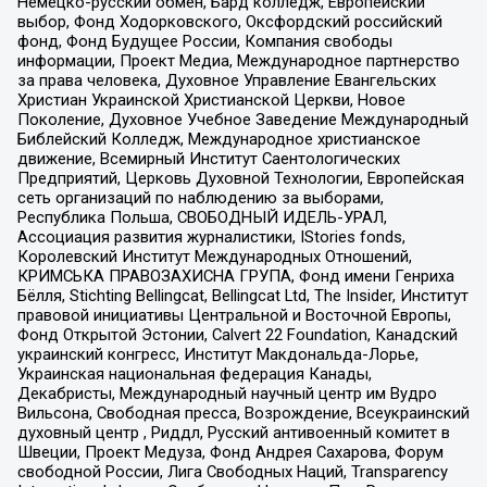
Немецко-русский обмен, Бард колледж, Европейский
выбор, Фонд Ходорковского, Оксфордский российский
фонд, Фонд Будущее России, Компания свободы
информации, Проект Медиа, Международное партнерство
за права человека, Духовное Управление Евангельских
Христиан Украинской Христианской Церкви, Новое
Поколение, Духовное Учебное Заведение Международный
Библейский Колледж, Международное христианское
движение, Всемирный Институт Саентологических
Предприятий, Церковь Духовной Технологии, Европейская
сеть организаций по наблюдению за выборами,
Республика Польша, СВОБОДНЫЙ ИДЕЛЬ-УРАЛ,
Ассоциация развития журналистики, IStories fonds,
Королевский Институт Международных Отношений,
КРИМСЬКА ПРАВОЗАХИСНА ГРУПА, Фонд имени Генриха
Бёлля, Stichting Bellingcat, Bellingcat Ltd, The Insider, Институт
правовой инициативы Центральной и Восточной Европы,
Фонд Открытой Эстонии, Calvert 22 Foundation, Канадский
украинский конгресс, Институт Макдональда-Лорье,
Украинская национальная федерация Канады,
Декабристы, Международный научный центр им Вудро
Вильсона, Свободная пресса, Возрождение, Всеукраинский
духовный центр , Риддл, Русский антивоенный комитет в
Швеции, Проект Медуза, Фонд Андрея Сахарова, Форум
свободной России, Лига Свободных Наций, Transparеncy