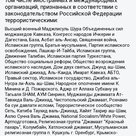
том числе иностранных и международных
организаций, признанных в соответствии с
законодательством Российской Федерации
террористическими:
Высший военный Маджлисуль Шура Объединенных сил
моджахедов Кавказа, Конгресс народов Ичкерии и
Дагестана, База, Асбат аль-Ансар, Священная война,
Исламская группа, Братья-мусульмане, Партия исламского
освобождения, Лашкар-И-Тайба, Исламская группа,
Движение Талибан, Исламская партия Туркестана,
Общество социальных реформ, Общество возрождения
исламского наследия, Дом двух святых, Джунд аш-Шам,
Исламский джихад, Аль-Каида, Имарат Кавказ, АБТО,
Правый сектор, Исламское государство, Джабха аль-
Нусра ли-Ахль аш-Шам, Народное ополчение имени К.
Минина и Д. Пожарского, Аджр от Аллаха Субхану уа
Тагьаля SHAM, АУМ Синрике, Муджахеды джамаата Ат-
Тавхида Валь-Джихад, Чистопольский Джамаат, Рохнамо
ба суи давлати исломи, Террористическое сообщество
Сеть, Катиба Таухид валь-Джихад, Хайят Тахрир аш-Шам,
Ахлю Сунна Валь Джамаа, National Socialism/White Power,
Артподготовка, Религиозная группа “Джамаат “Красный
пахарь”, Колумбайн, Хатлонский джамаат, Мусульманская
религиозная группа п. Кушкуль г. Оренбург, Крымско-