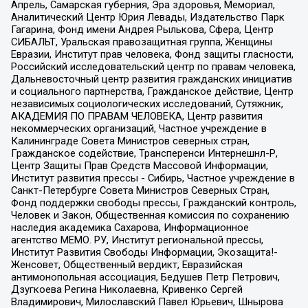
Апрель, Самарская губерния, Эра здоровья, Мемориал,
Аналитический Центр Юрия Левады, Издательство Парк
Гагарина, Фонд имени Андрея Рылькова, Сфера, Центр
СИБАЛЬТ, Уральская правозащитная группа, Женщины
Евразии, Институт прав человека, Фонд защиты гласности,
Российский исследовательский центр по правам человека,
Дальневосточный центр развития гражданских инициатив
и социального партнерства, Гражданское действие, Центр
независимых социологических исследований, Сутяжник,
АКАДЕМИЯ ПО ПРАВАМ ЧЕЛОВЕКА, Центр развития
некоммерческих организаций, Частное учреждение в
Калининграде Совета Министров северных стран,
Гражданское содействие, Трансперенси Интернешнл-Р,
Центр Защиты Прав Средств Массовой Информации,
Институт развития прессы - Сибирь, Частное учреждение в
Санкт-Петербурге Совета Министров Северных Стран,
Фонд поддержки свободы прессы, Гражданский контроль,
Человек и Закон, Общественная комиссия по сохранению
наследия академика Сахарова, Информационное
агентство МЕМО. РУ, Институт региональной прессы,
Институт Развития Свободы Информации, Экозащита!-
Женсовет, Общественный вердикт, Евразийская
антимонопольная ассоциация, Бедушев Петр Петрович,
Дзугкоева Регина Николаевна, Кривенко Сергей
Владимирович, Милославский Павел Юрьевич, Шнырова