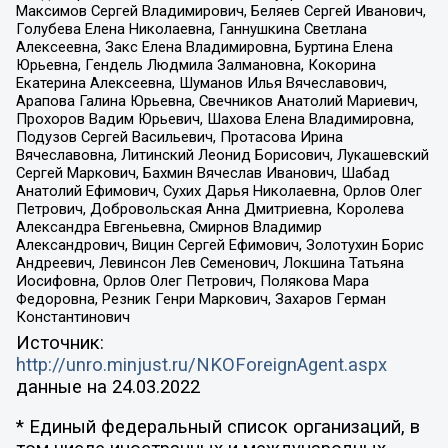
Максимов Сергей Владимирович, Беляев Сергей Иванович,
Голубева Елена Николаевна, Ганнушкина Светлана
Алексеевна, Закс Елена Владимировна, Буртина Елена
Юрьевна, Гендель Людмила Залмановна, Кокорина
Екатерина Алексеевна, Шуманов Илья Вячеславович,
Арапова Галина Юрьевна, Свечников Анатолий Мариевич,
Прохоров Вадим Юрьевич, Шахова Елена Владимировна,
Подузов Сергей Васильевич, Протасова Ирина
Вячеславовна, Литинский Леонид Борисович, Лукашевский
Сергей Маркович, Бахмин Вячеслав Иванович, Шабад
Анатолий Ефимович, Сухих Дарья Николаевна, Орлов Олег
Петрович, Добровольская Анна Дмитриевна, Королева
Александра Евгеньевна, Смирнов Владимир
Александрович, Вицин Сергей Ефимович, Золотухин Борис
Андреевич, Левинсон Лев Семенович, Локшина Татьяна
Иосифовна, Орлов Олег Петрович, Полякова Мара
Федоровна, Резник Генри Маркович, Захаров Герман
Константинович
Источник:
http://unro.minjust.ru/NKOForeignAgent.aspx
данные на
24.03.2022
* Единый федеральный список организаций, в