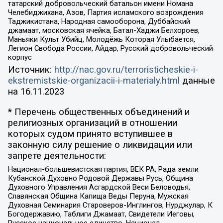
татарский добровольческий батальон имени Номана
Челебиджихана, Азов, Партия исламского возрождения
Таджикистана, Народная самооборона, Дуббайский
джамаат, московская ячейка, Батал-Хаджи Белхороев,
Маньяки Культ Убийц, Молодёжь Которая Улыбается,
Легион Свобода России, Айдар, Русский добровольческий
корпус
Источник:
http://nac.gov.ru/terroristicheskie-i-
ekstremistskie-organizacii-i-materialy.html
данные
на
16.11.2023
* Перечень общественных объединений и
религиозных организаций в отношении
которых судом принято вступившее в
законную силу решение о ликвидации или
запрете деятельности:
Национал-большевистская партия, ВЕК РА, Рада земли
Кубанской Духовно Родовой Державы Русь, Община
Духовного Управления Асгардской Веси Беловодья,
Славянская Община Капища Веды Перуна, Мужская
Духовная Семинария Староверов-Инглингов, Нурджулар, К
Богодержавию, Таблиги Джамаат, Свидетели Иеговы,