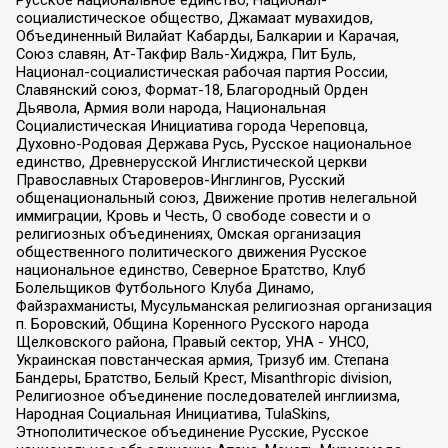
Русское национальное единство, Национал-
социалистическое общество, Джамаат мувахидов,
Объединенный Вилайат Кабарды, Балкарии и Карачая,
Союз славян, Ат-Такфир Валь-Хиджра, Пит Буль,
Национал-социалистическая рабочая партия России,
Славянский союз, Формат-18, Благородный Орден
Дьявола, Армия воли народа, Национальная
Социалистическая Инициатива города Череповца,
Духовно-Родовая Держава Русь, Русское национальное
единство, Древнерусской Инглистической церкви
Православных Староверов-Инглингов, Русский
общенациональный союз, Движение против нелегальной
иммиграции, Кровь и Честь, О свободе совести и о
религиозных объединениях, Омская организация
общественного политического движения Русское
национальное единство, Северное Братство, Клуб
Болельщиков Футбольного Клуба Динамо,
Файзрахманисты, Мусульманская религиозная организация
п. Боровский, Община Коренного Русского народа
Щелковского района, Правый сектор, УНА - УНСО,
Украинская повстанческая армия, Тризуб им. Степана
Бандеры, Братство, Белый Крест, Misanthropic division,
Религиозное объединение последователей инглиизма,
Народная Социальная Инициатива, TulaSkins,
Этнополитическое объединение Русские, Русское