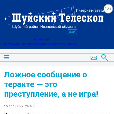
18+
На 14 дней
https://world-weather.ru/pogoda/russia/novokuznetsk/
Ложное сообщение о
теракте — это
преступление, а не игра!
15:40
14.05.2026 16+