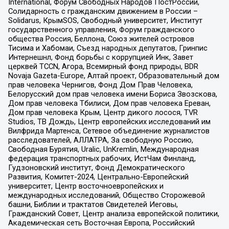
International, Форум Свободных Народов ПостРоссии,
Солидарность с гражданским движением в России –
Solidarus, КрымSOS, Свободный университет, Институт
государственного управления, Форум гражданского
общества Россия, Беллона, Союз жителей островов
Тисима и Хабомаи, Съезд народных депутатов, Гринпис
Интернешнл, Фонд борьбы с коррупцией Инк, Завет
церквей TCCN, Агора, Всемирный фонд природы, BDR
Novaja Gazeta-Europe, Алтай проект, Образовательный дом
прав человека Чернигов, Фонд Дом Прав Человека,
Белорусский дом прав человека имени Бориса Звозскова,
Дом прав человека Тбилиси, Дом прав человека Ереван,
Дом прав человека Крым, Центр дикого лосося, TVR
Studios, ТВ Дождь, Центр европейских исследований им
Вилфрида Мартенса, Сетевое объединение журналистов
расследователей, АЛЛАТРА, За свободную Россию,
Свободная Бурятия, Uralic, UnKremlin, Международная
федерация транспортных рабочих, ИстЧам Финланд,
Гудзоновский институт, Фонд Демократического
Развития, Комитет-2024, Центрально-Европейский
университет, Центр восточноевропейских и
международных исследований, Общество Сторожевой
башни, Библии и трактатов Свидетелей Иеговы,
Гражданский Совет, Центр анализа европейской политики,
Академическая сеть Восточная Европа, Российский