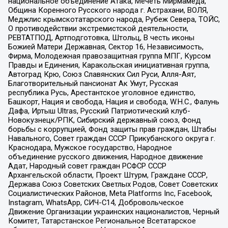
национальное объединение Атака, Мечеть Мирмамеда,
Община Коренного Русского народа г. Астрахани, ВОЛЯ,
Меджлис крымскотатарского народа, Рубеж Севера, ТОЙС,
О противодействии экстремистской деятельности,
РЕВТАТПОД, Артподготовка, Штольц, В честь иконы
Божией Матери Державная, Сектор 16, Независимость,
Фирма, Молодежная правозащитная группа МПГ, Курсом
Правды и Единения, Каракольская инициативная группа,
Автоград Крю, Союз Славянских Сил Руси, Алля-Аят,
Благотворительный пансионат Ак Умут, Русская
республика Русь, Арестантское уголовное единство,
Башкорт, Нация и свобода, Нация и свобода, W.H.С., Фалунь
Дафа, Иртыш Ultras, Русский Патриотический клуб-
Новокузнецк/РПК, Сибирский державный союз, Фонд
борьбы с коррупцией, Фонд защиты прав граждан, Штабы
Навального, Совет граждан СССР Прикубанского округа г.
Краснодара, Мужское государство, Народное
объединение русского движения, Народное движение
Адат, Народный совет граждан РСФСР СССР
Архангельской области, Проект Штурм, Граждане СССР,
Держава Союз Советских Светлых Родов, Совет Советских
Социалистических Районов, Meta Platforms Inc, Facebook,
Instagram, WhatsApp, СИЧ-С14, Добровольческое
Движение Организации украинских националистов, Черный
Комитет, Татарстанское Региональное Всетатарское