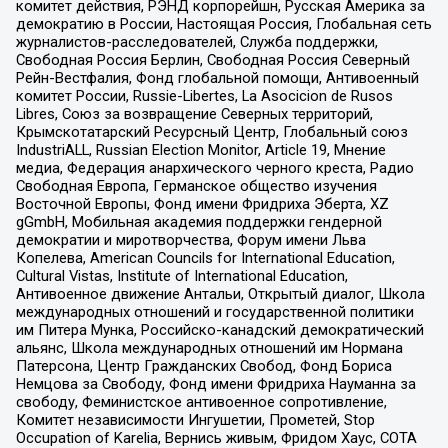
комитет действия, РЭНД корпорейшн, Русская Америка за
демократию в России, Настоящая Россия, Глобальная сеть
журналистов-расследователей, Служба поддержки,
Свободная Россия Берлин, Свободная Россия Северный
Рейн-Вестфалия, Фонд глобальной помощи, Антивоенный
комитет России, Russie-Libertes, La Asocicion de Rusos
Libres, Союз за возвращение Северных территорий,
Крымскотатарский Ресурсный Центр, Глобальный союз
IndustriALL, Russian Election Monitor, Article 19, Мнение
медиа, Федерация анархического черного креста, Радио
Свободная Европа, Германское общество изучения
Восточной Европы, Фонд имени Фридриха Эберта, XZ
gGmbH, Мобильная академия поддержки гендерной
демократии и миротворчества, Форум имени Льва
Копелева, American Councils for International Education,
Cultural Vistas, Institute of International Education,
Антивоенное движение Антальи, Открытый диалог, Школа
международных отношений и государственной политики
им Питера Мунка, Российско-канадский демократический
альянс, Школа международных отношений им Нормана
Патерсона, Центр Гражданских Свобод, Фонд Бориса
Немцова за Свободу, Фонд имени Фридриха Науманна за
свободу, Феминистское антивоенное сопротивление,
Комитет независимости Ингушетии, Прометей, Stop
Occupation of Karelia, Вернись живым, Фридом Хаус, СОТА