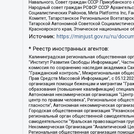
Навального, Совет граждан СССР Прикубанского 
Народный совет граждан РСФСР СССР Архангельск
Социалистических Районов, Meta Platforms Inc, 
Комитет, Татарстанское Региональное Всетатар
Татарской Автономной Советской Социалистическ
Красноярского края, Этническое национальное о
Источник:
https://minjust.gov.ru/ru/doc
* Реестр иностранных агентов:
Калининградская региональная общественная организация "Экозащита!-Женсовет", Фонд содействия защите прав и свобод граждан "Общественный вердикт", Фонд "Институт Развития Свободы Информации", Частное учреждение "Информационное агентство МЕМО. РУ", Региональная общественная организация "Общественная комиссия по сохранению наследия академика Сахарова", Фонд поддержки свободы прессы, Санкт-Петербургская общественная правозащитная организация "Гражданский контроль", Межрегиональная общественная организация "Информационно-просветительский центр "Мемориал", Региональный Фонд "Центр Защиты Прав Средств Массовой Информации", с 05.12.2023 Фонд "Центр Защиты Прав Средств массовой информации", Региональная общественная благотворительная организация помощи беженцам и мигрантам "Гражданское содействие", Негосударственное образовательное учреждение дополнительного профессионального образования (повышение квалификации) специалистов "АКАДЕМИЯ ПО ПРАВАМ ЧЕЛОВЕКА", Свердловская региональная общественная организация "Сутяжник", Автономная некоммерческая организация "Центр независимых социологических исследований", Союз общественных объединений "Российский исследовательский центр по правам человека", Региональное общественное учреждение научно-информационный центр "МЕМОРИАЛ", Некоммерческая организация "Фонд защиты гласности", Автономная некоммерческая организация "Институт прав человека", Городская общественная организация "Екатеринбургское общество "МЕМОРИАЛ", Городская общественная организация "Рязанское историко-просветительское и правозащитное общество "Мемориал" (Рязанский Мемориал), Челябинский региональный орган общественной самодеятельности – женское общественное объединение "Женщины Евразии", Челябинский региональный орган общественной самодеятельности "Уральская правозащитная группа", Фонд содействия защите здоровья и социальной справедливости имени Андрея Рылькова, Автономная Некоммерческая Организация "Аналитический Центр Юрия Левады", Автономная некоммерческая организация социальной поддержки населения "Проект Апрель", Региональная общественная организация помощи женщинам и детям, находящимся в кризисной ситуации "Информационно-методический центр "Анна", Фонд содействия развитию массовых коммуникаций и правовому просвещению "Так-так-Так", Фонд содействия устойчивому развитию "Серебряная тайга", Свердловский региональный общественный фонд социальных проектов "Новое время", "Idel.Реалии", Кавказ.Реалии, Крым.Реалии, Телеканал Настоящее Время, Татаро-башкирская служба Радио Свобода (Azatliq Radiosi), Радио Свободная Европа/Радио Свобода (PCE/PC), "Сибирь.Реалии", "Фактограф", Благотворительный фонд помощи осужденным и их семьям, Автономная некоммерческая организация "Институт глобализации и социальных движений", Фонд "В защиту прав заключенных", Частное учреждение "Центр поддержки и содействия развитию средств массовой информации", Пензенский региональный общественный благотворительный фонд "Гражданский союз", "Север.Реалии", Некоммерческая организация Фонд "Правовая инициатива", 