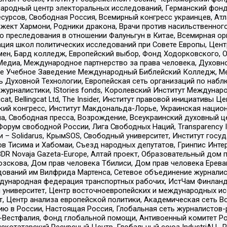
родный центр электоральных исследований, Германский фонд
рсов, Свободная Россия, Всемирный конгресс украинцев, Атла
ект Хармони, Родники дракона, Врачи против насильственного
ию преследования в отношении Фалуньгун в Китае, Всемирная о
ация школ политических исследований при Совете Европы, Цен
мен, Бард колледж, Европейский выбор, Фонд Ходорковского,
едиа, Международное партнерство за права человека, Духовно
ое Учебное Заведение Международный Библейский Колледж, М
ь Духовной Технологии, Европейская сеть организаций по наб
урналистики, IStories fonds, Королевский Институт Между
gcat, Bellingcat Ltd, The Insider, Институт правовой инициатив
инский конгресс, Институт Макдональда-Лорье, Украинская нац
, Свободная пресса, Возрождение, Всеукраинский духовный цен
орум свободной России, Лига Свободных Наций, Transparеncy I
– Solidarus, КрымSOS, Свободный университет, Институт госу
в Тисима и Хабомаи, Съезд народных депутатов, Гринпис Инте
DR Novaja Gazeta-Europe, Алтай проект, Образовательный дом 
зскова, Дом прав человека Тбилиси, Дом прав человека Ерева
едований им Вилфрида Мартенса, Сетевое объединение журнали
Международная федерация транспортных рабочих, ИстЧам Финлан
й университет, Центр восточноевропейских и международных и
, Центр анализа европейской политики, Академическая сеть Во
ю в России, Настоящая Россия, Глобальная сеть журналистов
естфалия, Фонд глобальной помощи, Антивоенный комитет России,