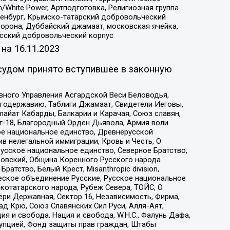
/White Power, Артподготовка, Религиозная группа
Оренбург, Крымско-татарский добровольческий
орона, Дуббайский джамаат, московская ячейка,
усский добровольческий корпус
 на
16.11.2023
судом принято вступившее в законную
вного Управления Асгардской Веси Беловодья,
годержавию, Таблиги Джамаат, Свидетели Иеговы,
айат Кабарды, Балкарии и Карачая, Союз славян,
т-18, Благородный Орден Дьявола, Армия воли
ое национальное единство, Древнерусской
 нелегальной иммиграции, Кровь и Честь, О
усское национальное единство, Северное Братство,
ровский, Община Коренного Русского народа
атство, Белый Крест, Misanthropic division,
еское объединение Русские, Русское национальное
котатарского народа, Рубеж Севера, ТОЙС, О
ри Державная, Сектор 16, Независимость, Фирма,
д Крю, Союз Славянских Сил Руси, Алля-Аят,
я и свобода, Нация и свобода, W.H.С., Фалунь Дафа,
рупцией, Фонд защиты прав граждан, Штабы