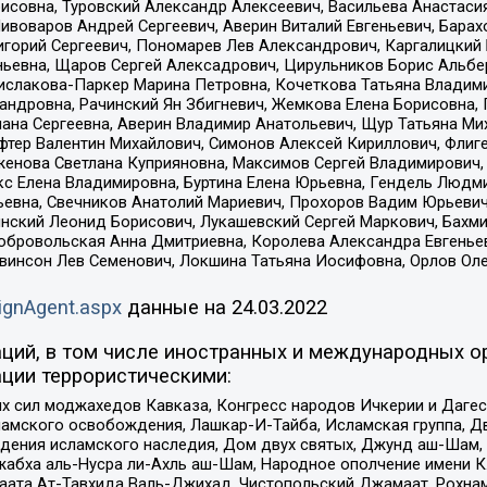
совна, Туровский Александр Алексеевич, Васильева Анастасия
Пивоваров Андрей Сергеевич, Аверин Виталий Евгеньевич, Бара
горий Сергеевич, Пономарев Лев Александрович, Каргалицкий 
ньевна, Щаров Сергей Алексадрович, Цирульников Борис Альбер
ислакова-Паркер Марина Петровна, Кочеткова Татьяна Владими
сандровна, Рачинский Ян Збигневич, Жемкова Елена Борисовна,
лана Сергеевна, Аверин Владимир Анатольевич, Щур Татьяна М
фтер Валентин Михайлович, Симонов Алексей Кириллович, Флиг
женова Светлана Куприяновна, Максимов Сергей Владимирович, 
кс Елена Владимировна, Буртина Елена Юрьевна, Гендель Людм
евна, Свечников Анатолий Мариевич, Прохоров Вадим Юрьевич
инский Леонид Борисович, Лукашевский Сергей Маркович, Бахм
Добровольская Анна Дмитриевна, Королева Александра Евгенье
евинсон Лев Семенович, Локшина Татьяна Иосифовна, Орлов Ол
ignAgent.aspx
данные на
24.03.2022
ций, в том числе иностранных и международных ор
ции террористическими:
ил моджахедов Кавказа, Конгресс народов Ичкерии и Дагеста
ламского освобождения, Лашкар-И-Тайба, Исламская группа, Дв
ения исламского наследия, Дом двух святых, Джунд аш-Шам, 
жабха аль-Нусра ли-Ахль аш-Шам, Народное ополчение имени К.
ата Ат-Тавхида Валь-Джихад, Чистопольский Джамаат, Рохнам