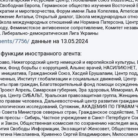
татарский Ресурсный Центр, Глобальный союз IndustriALL, Russi
 Свободная Европа, Германское общество изучения Восточной 
и и миротворчества, Форум имени Льва Копелева, American Counci
ое движение Антальи, Открытый диалог, Школа международных отн
Школа международных отношений им Нормана Патерсона, Центр
ду, Феминистское антивоенное сопротивление, Комитет независ
а, Либерально-демократическая Лига Украины
uments/7756/
данные на
13.05.2024
функции иностранного агента:
раво, Нижегородский центр немецкой и европейской культуры,
тики, Фонд борьбы с коррупцией, Альянс врачей, НАСИЛИЮ.НЕТ,
я инициатива, Гражданский Союз, Хасдей Ерушалаим, Центр по
юченных, Институт глобализации и социальных движений, Цент
ты прав граждан, Благотворительный фонд помощи осужденным
а, Проект Апрель, Самарская губерния, Эра здоровья, Мемориал
ера, Центр СИБАЛЬТ, Уральская правозащитная группа, Женщины
по правам человека, Дальневосточный центр развития гражданс
ологических исследований, Сутяжник, АКАДЕМИЯ ПО ПРАВАМ Ч
е Совета Министров северных стран, Гражданское содействие,
я прессы - Сибирь, Частное учреждение в Санкт-Петербурге С
 и Закон, Общественная комиссия по сохранению наследия ак
звития Свободы Информации, Экозащита!-Женсовет, Общественн
Регина Николаевна, Кривенко Сергей Владимирович, Милославс