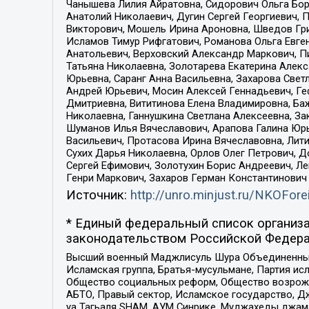
Чанышева Лилия Айратовна, Сидорович Ольга Бори
Анатолий Николаевич, Дугин Сергей Георгиевич, 
Викторович, Мошель Ирина Ароновна, Шведов Гри
Исламов Тимур Рифгатович, Романова Ольга Евге
Анатольевич, Верховский Александр Маркович, П
Татьяна Николаевна, Золотарева Екатерина Алек
Юрьевна, Саранг Анна Васильевна, Захарова Свет
Андрей Юрьевич, Мосин Алексей Геннадьевич, Ге
Дмитриевна, Вититинова Елена Владимировна, Ба
Николаевна, Ганнушкина Светлана Алексеевна, За
Шуманов Илья Вячеславович, Арапова Галина Юрь
Васильевич, Протасова Ирина Вячеславовна, Лит
Сухих Дарья Николаевна, Орлов Олег Петрович, 
Сергей Ефимович, Золотухин Борис Андреевич, Л
Генри Маркович, Захаров Герман Константинович
Источник:
http://unro.minjust.ru/NKOFore
* Единый федеральный список организа
законодательством Российской Федера
Высший военный Маджлисуль Шура Объединенных с
Исламская группа, Братья-мусульмане, Партия ис
Общество социальных реформ, Общество возрожд
АБТО, Правый сектор, Исламское государство, Д
уа Тагьаля SHAM, АУМ Синрике, Муджахеды джама