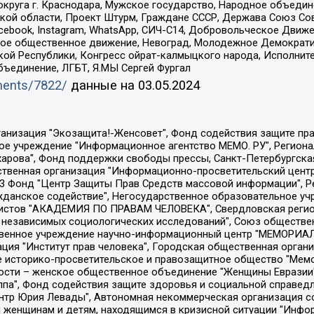
округа г. Краснодара, Мужское государство, Народное объедин
ой области, Проект Штурм, Граждане СССР, Держава Союз Сов
Facebook, Instagram, WhatsApp, СИЧ-С14, Добровольческое Движ
ское общественное движение, Невоград, Молодежное Демократ
ой Республики, Конгресс ойрат-калмыцкого народа, Исполнит
бъединение, ЛГБТ, Я.МЫ Сергей Фургал
uments/7822/
данные на
03.05.2024
Общество с ограниченной ответственностью "Радио Свободная Европа/Радио Свобода", Чешское информационное агентство "MEDIUM-ORIENT", Красноярская региональная общественная организация "Мы против СПИДа", Камалягин Денис Николаевич, Маркелов Сергей Евгеньевич, Пономарев Лев Александрович, Савицкая Людмила Алексеевна, Автономная некоммерческая организация "Центр по работе с проблемой насилия "НАСИЛИЮ.НЕТ", Межрегиональный профессиональный союз работников здравоохранения "Альянс врачей", Юридическое лицо, зарегистрированное в Латвийской Республике, SIA "Medusa Project" (регистрационный номер 40103797863, дата регистрации 10.06.2014), Некоммерческая организация "Фонд по борьбе с коррупцией", Автономная некоммерческая организация "Институт права и публичной политики", Баданин Роман Сергеевич, Гликин Максим Александрович, Железнова Мария Михайловна, Лукьянова Юлия Сергеевна, Маетная Елизавета Витальевна, Маняхин Петр Борисович, Чуракова Ольга Владимировна, Ярош Юлия Петровна, Юридическое лицо "The Insider SIA", зарегистрированное в Риге, Латвийская Республика (дата регистрации 26.06.2015), являющееся администратором доменного имени интернет-издания "The Insider SIA", https://theins.ru, Постернак Алексей Евгеньевич, Рубин Михаил Аркадьевич, Анин Роман Александрович, Юридическое лицо Istories fonds, зарегистрированное в Латвийской Республике (регистрационный номер 50008295751, дата регистрации 24.02.2020), Великовский Дмитрий Александрович, Долинина Ирина Николаевна, Мароховская Алеся Алексеевна, Шлейнов Роман Юрьевич, Шмагун Олеся Валентиновна, Общество с ограниченной ответственностью "Альтаир 2021", Общество с ограниченной ответственностью "Вега 2021", Общество с ограниченной ответственностью "Главный редактор 2021", Общество с ограниченной ответственностью "Ромашки монолит", Важенков Артем Валерьевич, Ивановская областная общественная организация "Центр гендерных исследований", Гурман Юрий Альбертович, Медиапроект "ОВД-Инфо", Егоров Владимир Владимирович, Жилинский Владимир Александрович, Общество с ограниченной ответственностью "ЗП", Иванова София Юрьевна, Карезина Инна Павловна, Кильтау Екатерина Викторовна, Петров Алексей Викторович, Пискунов Сергей Евгеньевич, Смирнов Сергей Сергеевич, Тихонов Михаил Сергеевич, Общество с ограниченной ответственностью "ЖУРНАЛИСТ-ИНОСТРАННЫЙ АГЕНТ", Арапова Галина Юрьевна, Вольтская Татьяна Анатольевна, Американская компания "Mason G.E.S. Anonymous Foundation" (США), являющаяся владельцем интернет-издания https://mnews.world/, Компания "Stichting Bellingcat", зарегистрированная в Нидерландах (дата регистрации 11.07.2018), Захаров Андрей Вячеславович, Клепиковская Екатерина Дмитриевна, Общество с ограниченной ответственностью "МЕМО", Перл Роман Александрович, Симонов Евгений Алексеевич, Соловьева Елена Анатольевна, Сотников Даниил Владимирович, Сурначева Елизавета Дмитриевна, Автономная некоммерческая организация по защите прав человека и информированию населения "Якутия – Наше Мнение", Общество с ограниченной ответственностью "Москоу диджитал медиа", с 26.01.2023 Общество с ограниченной ответственностью "Чайка Белые сады", Ветошкина Валерия Валерьевна, Заговора Максим Александрович, Межрегиональное общественное движение "Российская ЛГБТ - сеть", Оленичев Максим Владимирович, Павлов Иван Юрьевич, Скворцова Елена Сергеевна, Общество с ограниченной ответственностью "Как бы инагент", Кочетков Игорь Викторович, Общество с ограниченной ответственностью "Честные выборы", Еланчик Олег Александрович, Общество с ограниченной ответственностью "Нобелевский призыв", Гималова Регина Эмилевна, Григорьев Андрей Валерьевич, Григорьева Алина Александровна, Ассоциация по содействию защите прав призывников, альтернативнослужащих и военнослужащих "Правозащитная группа "Гражданин.Армия.Право", Хисамова Регина Фаритовна, Автономная некоммерческая организация по реализа