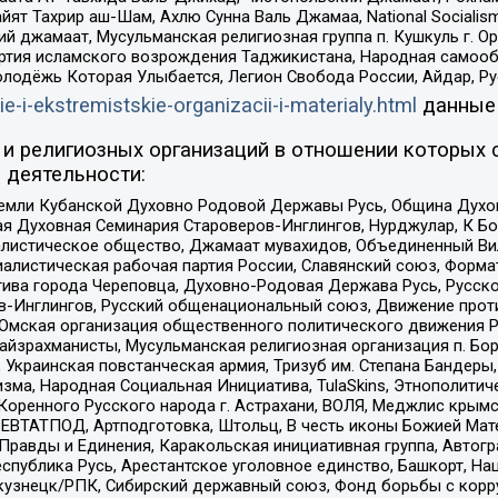
ят Тахрир аш-Шам, Ахлю Сунна Валь Джамаа, National Socialism
ий джамаат, Мусульманская религиозная группа п. Кушкуль г. 
ртия исламского возрождения Таджикистана, Народная самооб
олодёжь Которая Улыбается, Легион Свобода России, Айдар, Р
ie-i-ekstremistskie-organizacii-i-materialy.html
данные
и религиозных организаций в отношении которых 
 деятельности:
земли Кубанской Духовно Родовой Державы Русь, Община Духо
 Духовная Семинария Староверов-Инглингов, Нурджулар, К Бо
листическое общество, Джамаат мувахидов, Объединенный Вил
иалистическая рабочая партия России, Славянский союз, Форма
ива города Череповца, Духовно-Родовая Держава Русь, Русск
-Инглингов, Русский общенациональный союз, Движение против
 Омская организация общественного политического движения Р
йзрахманисты, Мусульманская религиозная организация п. Бо
краинская повстанческая армия, Тризуб им. Степана Бандеры, Бр
зма, Народная Социальная Инициатива, TulaSkins, Этнополитич
оренного Русского народа г. Астрахани, ВОЛЯ, Меджлис крымс
РЕВТАТПОД, Артподготовка, Штольц, В честь иконы Божией Мате
равды и Единения, Каракольская инициативная группа, Автогра
спублика Русь, Арестантское уголовное единство, Башкорт, Наци
окузнецк/РПК, Сибирский державный союз, Фонд борьбы с кор