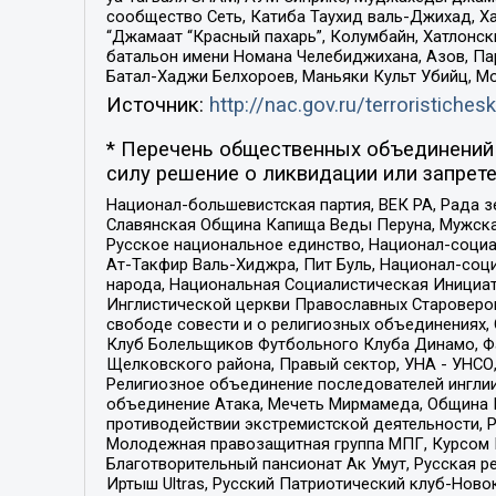
сообщество Сеть, Катиба Таухид валь-Джихад, Хай
“Джамаат “Красный пахарь”, Колумбайн, Хатлонск
батальон имени Номана Челебиджихана, Азов, Па
Батал-Хаджи Белхороев, Маньяки Культ Убийц, М
Источник:
http://nac.gov.ru/terroristichesk
* Перечень общественных объединений 
силу решение о ликвидации или запрете
Национал-большевистская партия, ВЕК РА, Рада 
Славянская Община Капища Веды Перуна, Мужская
Русское национальное единство, Национал-социа
Ат-Такфир Валь-Хиджра, Пит Буль, Национал-соц
народа, Национальная Социалистическая Инициат
Инглистической церкви Православных Староверов
свободе совести и о религиозных объединениях,
Клуб Болельщиков Футбольного Клуба Динамо, Фа
Щелковского района, Правый сектор, УНА - УНСО, У
Религиозное объединение последователей инглии
объединение Атака, Мечеть Мирмамеда, Община К
противодействии экстремистской деятельности, 
Молодежная правозащитная группа МПГ, Курсом П
Благотворительный пансионат Ак Умут, Русская ре
Иртыш Ultras, Русский Патриотический клуб-Нов