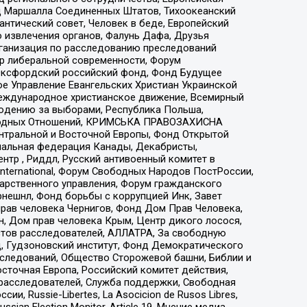
 Маршалла Соединенных Штатов, Тихоокеанский
нтический совет, Человек в беде, Европейский
 извлечения органов, Фалунь Дафа, Друзья
рганизация по расследованию преследований
тр либеральной современности, Форум
 Оксфордский российский фонд, Фонд Будущее
е Управление Евангельских Христиан Украинской
еждународное христианское движение, Всемирный
людению за выборами, Республика Польша,
народных Отношений, КРИМСЬКА ПРАВОЗАХИСНА
ы Центральной и Восточной Европы, Фонд Открытой
иональная федерация Канады, Декабристы,
тр , Риддл, Русский антивоенный комитет в
nternational, Форум Свободных Народов ПостРоссии,
дарственного управления, Форум гражданского
рнешнл, Фонд борьбы с коррупцией Инк, Завет
прав человека Чернигов, Фонд Дом Прав Человека,
н, Дом прав человека Крым, Центр дикого лосося,
стов расследователей, АЛЛАТРА, За свободную
д, Гудзоновский институт, Фонд Демократического
сследований, Общество Сторожевой башни, Библии и
сточная Европа, Российский комитет действия,
-расследователей, Служба поддержки, Свободная
 Russie-Libertes, La Asocicion de Rusos Libres,