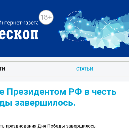
18+
ТИ
СТАТЬИ
е Президентом РФ в честь
ды завершилось.
ть празднования Дня Победы завершилось.