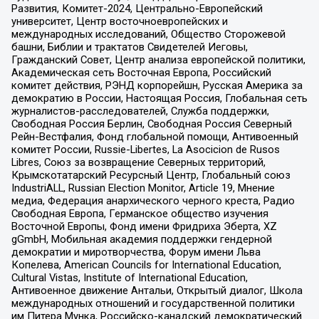
Развития, Комитет-2024, Центрально-Европейский
университет, Центр восточноевропейских и
международных исследований, Общество Сторожевой
башни, Библии и трактатов Свидетелей Иеговы,
Гражданский Совет, Центр анализа европейской политики,
Академическая сеть Восточная Европа, Российский
комитет действия, РЭНД корпорейшн, Русская Америка за
демократию в России, Настоящая Россия, Глобальная сеть
журналистов-расследователей, Служба поддержки,
Свободная Россия Берлин, Свободная Россия Северный
Рейн-Вестфалия, Фонд глобальной помощи, Антивоенный
комитет России, Russie-Libertes, La Asocicion de Rusos
Libres, Союз за возвращение Северных территорий,
Крымскотатарский Ресурсный Центр, Глобальный союз
IndustriALL, Russian Election Monitor, Article 19, Мнение
медиа, Федерация анархического черного креста, Радио
Свободная Европа, Германское общество изучения
Восточной Европы, Фонд имени Фридриха Эберта, XZ
gGmbH, Мобильная академия поддержки гендерной
демократии и миротворчества, Форум имени Льва
Копелева, American Councils for International Education,
Cultural Vistas, Institute of International Education,
Антивоенное движение Антальи, Открытый диалог, Школа
международных отношений и государственной политики
им Питера Мунка, Российско-канадский демократический