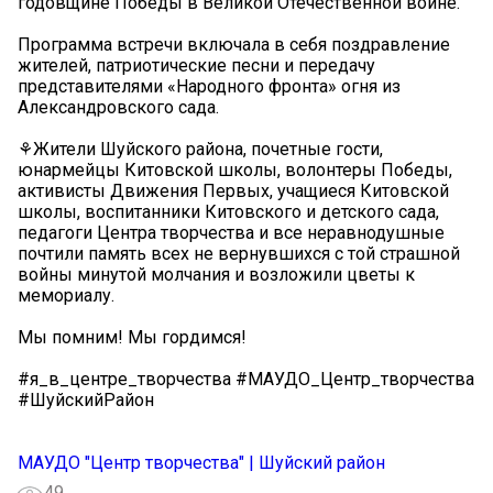
годовщине Победы в Великой Отечественной войне.
Программа встречи включала в себя поздравление
жителей, патриотические песни и передачу
представителями «Народного фронта» огня из
Александровского сада.
⚘️Жители Шуйского района, почетные гости,
юнармейцы Китовской школы, волонтеры Победы,
активисты Движения Первых, учащиеся Китовской
школы, воспитанники Китовского и детского сада,
педагоги Центра творчества и все неравнодушные
почтили память всех не вернувшихся с той страшной
войны минутой молчания и возложили цветы к
мемориалу.
Мы помним! Мы гордимся!
#я_в_центре_творчества #МАУДО_Центр_творчества
#ШуйскийРайон
МАУДО "Центр творчества" | Шуйский район
49