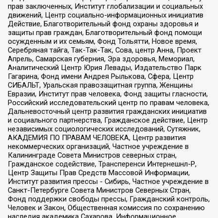
прав заключенных, Институт глобализации и социальных
движений, Центр социально-информационных инициатив
Действие, Благотворительный фонд охраны здоровья и
защиты прав граждан, Благотворительный фонд помощи
осужденным и их семьям, Фонд Тольятти, Новое время,
Серебряная тайга, Так-Так-Так, Сова, центр Анна, Проект
Апрель, Самарская губерния, Эра здоровья, Мемориал,
Аналитический Центр Юрия Левады, Издательство Парк
Гагарина, Фонд имени Андрея Рылькова, Сфера, Центр
СИБАЛЬТ, Уральская правозащитная группа, Женщины
Евразии, Институт прав человека, Фонд защиты гласности,
Российский исследовательский центр по правам человека,
Дальневосточный центр развития гражданских инициатив
и социального партнерства, Гражданское действие, Центр
независимых социологических исследований, Сутяжник,
АКАДЕМИЯ ПО ПРАВАМ ЧЕЛОВЕКА, Центр развития
некоммерческих организаций, Частное учреждение в
Калининграде Совета Министров северных стран,
Гражданское содействие, Трансперенси Интернешнл-Р,
Центр Защиты Прав Средств Массовой Информации,
Институт развития прессы - Сибирь, Частное учреждение в
Санкт-Петербурге Совета Министров Северных Стран,
Фонд поддержки свободы прессы, Гражданский контроль,
Человек и Закон, Общественная комиссия по сохранению
наследия академика Сахарова, Информационное