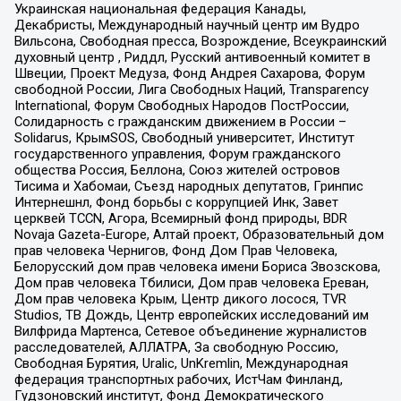
Украинская национальная федерация Канады,
Декабристы, Международный научный центр им Вудро
Вильсона, Свободная пресса, Возрождение, Всеукраинский
духовный центр , Риддл, Русский антивоенный комитет в
Швеции, Проект Медуза, Фонд Андрея Сахарова, Форум
свободной России, Лига Свободных Наций, Transparеncy
International, Форум Свободных Народов ПостРоссии,
Солидарность с гражданским движением в России –
Solidarus, КрымSOS, Свободный университет, Институт
государственного управления, Форум гражданского
общества Россия, Беллона, Союз жителей островов
Тисима и Хабомаи, Съезд народных депутатов, Гринпис
Интернешнл, Фонд борьбы с коррупцией Инк, Завет
церквей TCCN, Агора, Всемирный фонд природы, BDR
Novaja Gazeta-Europe, Алтай проект, Образовательный дом
прав человека Чернигов, Фонд Дом Прав Человека,
Белорусский дом прав человека имени Бориса Звозскова,
Дом прав человека Тбилиси, Дом прав человека Ереван,
Дом прав человека Крым, Центр дикого лосося, TVR
Studios, ТВ Дождь, Центр европейских исследований им
Вилфрида Мартенса, Сетевое объединение журналистов
расследователей, АЛЛАТРА, За свободную Россию,
Свободная Бурятия, Uralic, UnKremlin, Международная
федерация транспортных рабочих, ИстЧам Финланд,
Гудзоновский институт, Фонд Демократического