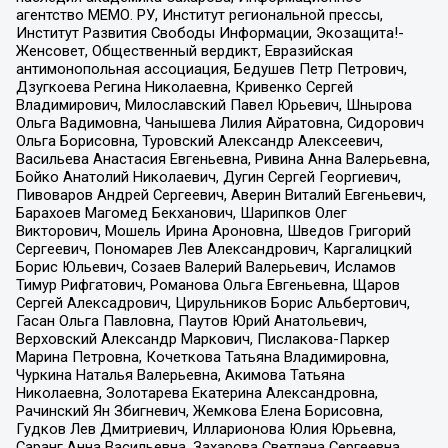
агентство МЕМО. РУ, Институт региональной прессы,
Институт Развития Свободы Информации, Экозащита!-
Женсовет, Общественный вердикт, Евразийская
антимонопольная ассоциация, Бедушев Петр Петрович,
Дзугкоева Регина Николаевна, Кривенко Сергей
Владимирович, Милославский Павел Юрьевич, Шнырова
Ольга Вадимовна, Чанышева Лилия Айратовна, Сидорович
Ольга Борисовна, Туровский Александр Алексеевич,
Васильева Анастасия Евгеньевна, Ривина Анна Валерьевна,
Бойко Анатолий Николаевич, Дугин Сергей Георгиевич,
Пивоваров Андрей Сергеевич, Аверин Виталий Евгеньевич,
Барахоев Магомед Бекханович, Шарипков Олег
Викторович, Мошель Ирина Ароновна, Шведов Григорий
Сергеевич, Пономарев Лев Александрович, Каргалицкий
Борис Юльевич, Созаев Валерий Валерьевич, Исламов
Тимур Рифгатович, Романова Ольга Евгеньевна, Щаров
Сергей Алексадрович, Цирульников Борис Альбертович,
Гасан Ольга Павловна, Паутов Юрий Анатольевич,
Верховский Александр Маркович, Пислакова-Паркер
Марина Петровна, Кочеткова Татьяна Владимировна,
Чуркина Наталья Валерьевна, Акимова Татьяна
Николаевна, Золотарева Екатерина Александровна,
Рачинский Ян Збигневич, Жемкова Елена Борисовна,
Гудков Лев Дмитриевич, Илларионова Юлия Юрьевна,
Саранг Анна Васильевна, Захарова Светлана Сергеевна,