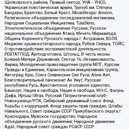
Щелковского района, Правый сектор, УНА - УНСО,
Украинская повстанческая армия, Тризуб им. Степана
Бандеры, Братство, Белый Крест, Misanthropic division,
Религиозное объединение последователей инглиизма,
Народная Социальная Инициатива, TulaSkins,
Этнополитическое объединение Русские, Русское
национальное объединение Атака, Мечеть Мирмамеда,
Община Коренного Русского народа г. Астрахани, ВОЛЯ,
Меджлис крымскотатарского народа, Рубеж Севера, ТОЙС,
О противодействии экстремистской деятельности,
РЕВТАТПОД, Артподготовка, Штольц, В честь иконы
Божией Матери Державная, Сектор 16, Независимость,
Фирма, Молодежная правозащитная группа МПГ, Курсом
Правды и Единения, Каракольская инициативная группа,
Автоград Крю, Союз Славянских Сил Руси, Алля-Аят,
Благотворительный пансионат Ак Умут, Русская
республика Русь, Арестантское уголовное единство,
Башкорт, Нация и свобода, Нация и свобода, W.H.С., Фалунь
Дафа, Иртыш Ultras, Русский Патриотический клуб-
Новокузнецк/РПК, Сибирский державный союз, Фонд
борьбы с коррупцией, Фонд защиты прав граждан, Штабы
Навального, Совет граждан СССР Прикубанского округа г.
Краснодара, Мужское государство, Народное
объединение русского движения, Народное движение
Адат, Народный совет граждан РСФСР СССР