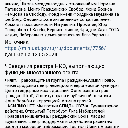
альянс, Школа международных отношений им Нормана
Патерсона, Центр Гражданских Свобод, Фонд Бориса
Немцова за Свободу, Фонд имени Фридриха Науманна за
свободу, Феминистское антивоенное сопротивление,
Комитет независимости Ингушетии, Прометей, Stop
Occupation of Karelia, Вернись живым, Фридом Хаус, СОТА
медиа, Либерально-демократическая Лига Украины
Источник:
https://minjust.gov.ru/ru/documents/7756/
данные на
13.05.2024
* Сведения реестра НКО, выполняющих
функции иностранного агента:
Лилит, Правозащитная группа Гражданин.Армия.Право,
Нижегородский центр немецкой и европейской культуры,
Центр гендерных исследований, Фонд защиты прав
граждан Штаб, Институт права и публичной политики,
Фонд борьбы с коррупцией, Альянс врачей,
НАСИЛИЮ.НЕТ, Мы против СПИДа, СВЕЧА, Гуманитарное
действие, Открытый Петербург, Лига Избирателей,
Правовая инициатива, Гражданский Союз, Хасдей
Ерушалаим, Центр поддержки и содействия развитию
средств массовой информации, Горячая Линия, В защиту