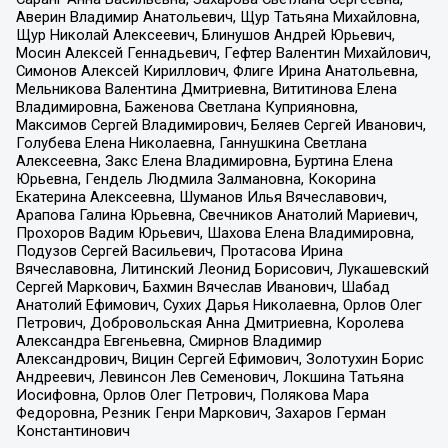
Аверин Владимир Анатольевич, Щур Татьяна Михайловна,
Щур Николай Алексеевич, Блинушов Андрей Юрьевич,
Мосин Алексей Геннадьевич, Гефтер Валентин Михайлович,
Симонов Алексей Кириллович, Флиге Ирина Анатольевна,
Мельникова Валентина Дмитриевна, Вититинова Елена
Владимировна, Баженова Светлана Куприяновна,
Максимов Сергей Владимирович, Беляев Сергей Иванович,
Голубева Елена Николаевна, Ганнушкина Светлана
Алексеевна, Закс Елена Владимировна, Буртина Елена
Юрьевна, Гендель Людмила Залмановна, Кокорина
Екатерина Алексеевна, Шуманов Илья Вячеславович,
Арапова Галина Юрьевна, Свечников Анатолий Мариевич,
Прохоров Вадим Юрьевич, Шахова Елена Владимировна,
Подузов Сергей Васильевич, Протасова Ирина
Вячеславовна, Литинский Леонид Борисович, Лукашевский
Сергей Маркович, Бахмин Вячеслав Иванович, Шабад
Анатолий Ефимович, Сухих Дарья Николаевна, Орлов Олег
Петрович, Добровольская Анна Дмитриевна, Королева
Александра Евгеньевна, Смирнов Владимир
Александрович, Вицин Сергей Ефимович, Золотухин Борис
Андреевич, Левинсон Лев Семенович, Локшина Татьяна
Иосифовна, Орлов Олег Петрович, Полякова Мара
Федоровна, Резник Генри Маркович, Захаров Герман
Константинович