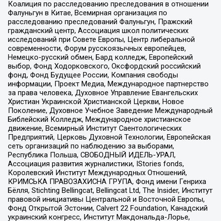
Коалиция по расследованию преследования в отношении
Фалуньгун в Китае, Всемирная организация по
расследованию преследований Фалуньгун, Пражский
гражданский центр, Ассоциация школ политических
исследований при Совете Европы, Центр либеральной
современности, Форум русскоязычных европейцев,
Немецко-русский обмен, Бард колледж, Европейский
выбор, Фонд Ходорковского, Оксфордский российский
фонд, Фонд Будущее России, Компания свободы
информации, Проект Медиа, Международное партнерство
за права человека, Духовное Управление Евангельских
Христиан Украинской Христианской Церкви, Новое
Поколение, Духовное Учебное Заведение Международный
Библейский Колледж, Международное христианское
движение, Всемирный Институт Саентологических
Предприятий, Церковь Духовной Технологии, Европейская
сеть организаций по наблюдению за выборами,
Республика Польша, СВОБОДНЫЙ ИДЕЛЬ-УРАЛ,
Ассоциация развития журналистики, IStories fonds,
Королевский Институт Международных Отношений,
КРИМСЬКА ПРАВОЗАХИСНА ГРУПА, Фонд имени Генриха
Бёлля, Stichting Bellingcat, Bellingcat Ltd, The Insider, Институт
правовой инициативы Центральной и Восточной Европы,
Фонд Открытой Эстонии, Calvert 22 Foundation, Канадский
украинский конгресс, Институт Макдональда-Лорье,