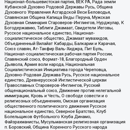
Национал-большевистская партия, ВЕК РА, Рада земли
Кубанской Духовно Родовой Державы Русь, Община
Духовного Управления Асгардской Веси Беловодья,
Славянская Община Капища Веды Перуна, Мужская
Духовная Семинария Староверов-Инглингов, Нурджулар, К
Богодержавию, Таблиги Джамаат, Свидетели Иеговы,
Русское национальное единство, Национал-
социалистическое общество, Джамаат мувахидов,
Объединенный Вилайат Кабарды, Балкарии и Карачая,
Союз славян, Ат-Такфир Валь-Хиджра, Пит Буль,
Национал-социалистическая рабочая партия России,
Славянский союз, Формат-18, Благородный Орден
Дьявола, Армия воли народа, Национальная
Социалистическая Инициатива города Череповца,
Духовно-Родовая Держава Русь, Русское национальное
единство, Древнерусской Инглистической церкви
Православных Староверов-Инглингов, Русский
общенациональный союз, Движение против нелегальной
иммиграции, Кровь и Честь, О свободе совести и о
религиозных объединениях, Омская организация
общественного политического движения Русское
национальное единство, Северное Братство, Клуб
Болельщиков Футбольного Клуба Динамо,
Файзрахманисты, Мусульманская религиозная организация
п. Боровский, Община Коренного Русского народа