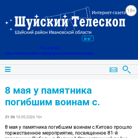
18+
На 14 дней
https://world-weather.ru/pogoda/russia/novokuznetsk/
8 мая у памятника
погибшим воинам с.
21:06
10.05.2026 16+
8 мая у памятника погибшим воинам с.Китово прошло
торжественное мероприятие, посвященное 81-й