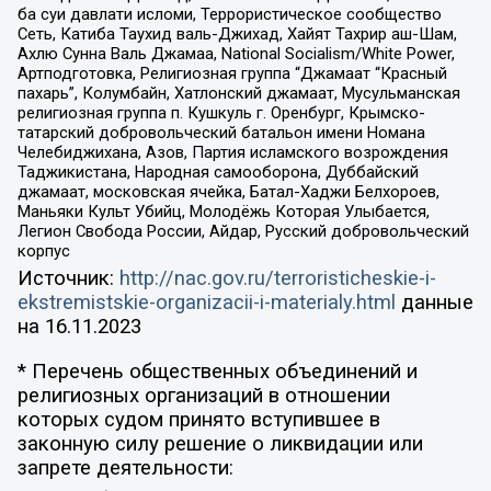
ба суи давлати исломи, Террористическое сообщество
Сеть, Катиба Таухид валь-Джихад, Хайят Тахрир аш-Шам,
Ахлю Сунна Валь Джамаа, National Socialism/White Power,
Артподготовка, Религиозная группа “Джамаат “Красный
пахарь”, Колумбайн, Хатлонский джамаат, Мусульманская
религиозная группа п. Кушкуль г. Оренбург, Крымско-
татарский добровольческий батальон имени Номана
Челебиджихана, Азов, Партия исламского возрождения
Таджикистана, Народная самооборона, Дуббайский
джамаат, московская ячейка, Батал-Хаджи Белхороев,
Маньяки Культ Убийц, Молодёжь Которая Улыбается,
Легион Свобода России, Айдар, Русский добровольческий
корпус
Источник:
http://nac.gov.ru/terroristicheskie-i-
ekstremistskie-organizacii-i-materialy.html
данные
на
16.11.2023
* Перечень общественных объединений и
религиозных организаций в отношении
которых судом принято вступившее в
законную силу решение о ликвидации или
запрете деятельности: