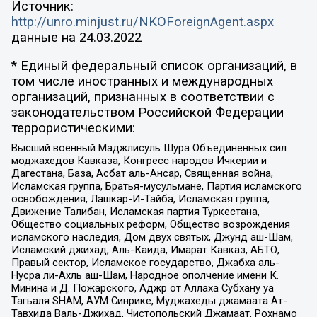
Источник:
http://unro.minjust.ru/NKOForeignAgent.aspx
данные на
24.03.2022
* Единый федеральный список организаций, в
том числе иностранных и международных
организаций, признанных в соответствии с
законодательством Российской Федерации
террористическими:
Высший военный Маджлисуль Шура Объединенных сил
моджахедов Кавказа, Конгресс народов Ичкерии и
Дагестана, База, Асбат аль-Ансар, Священная война,
Исламская группа, Братья-мусульмане, Партия исламского
освобождения, Лашкар-И-Тайба, Исламская группа,
Движение Талибан, Исламская партия Туркестана,
Общество социальных реформ, Общество возрождения
исламского наследия, Дом двух святых, Джунд аш-Шам,
Исламский джихад, Аль-Каида, Имарат Кавказ, АБТО,
Правый сектор, Исламское государство, Джабха аль-
Нусра ли-Ахль аш-Шам, Народное ополчение имени К.
Минина и Д. Пожарского, Аджр от Аллаха Субхану уа
Тагьаля SHAM, АУМ Синрике, Муджахеды джамаата Ат-
Тавхида Валь-Джихад, Чистопольский Джамаат, Рохнамо