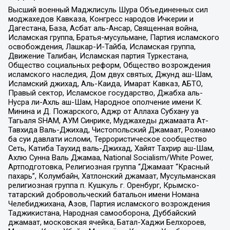
Высший военный Маджлисуль Шура Объединенных сил
моджахедов Кавказа, Конгресс народов Ичкерии и
Дагестана, База, Асбат аль-Ансар, Священная война,
Исламская группа, Братья-мусульмане, Партия исламского
освобождения, Лашкар-И-Тайба, Исламская группа,
Движение Талибан, Исламская партия Туркестана,
Общество социальных реформ, Общество возрождения
исламского наследия, Дом двух святых, Джунд аш-Шам,
Исламский джихад, Аль-Каида, Имарат Кавказ, АБТО,
Правый сектор, Исламское государство, Джабха аль-
Нусра ли-Ахль аш-Шам, Народное ополчение имени К.
Минина и Д. Пожарского, Аджр от Аллаха Субхану уа
Тагьаля SHAM, АУМ Синрике, Муджахеды джамаата Ат-
Тавхида Валь-Джихад, Чистопольский Джамаат, Рохнамо
ба суи давлати исломи, Террористическое сообщество
Сеть, Катиба Таухид валь-Джихад, Хайят Тахрир аш-Шам,
Ахлю Сунна Валь Джамаа, National Socialism/White Power,
Артподготовка, Религиозная группа “Джамаат “Красный
пахарь”, Колумбайн, Хатлонский джамаат, Мусульманская
религиозная группа п. Кушкуль г. Оренбург, Крымско-
татарский добровольческий батальон имени Номана
Челебиджихана, Азов, Партия исламского возрождения
Таджикистана, Народная самооборона, Дуббайский
джамаат, московская ячейка, Батал-Хаджи Белхороев,