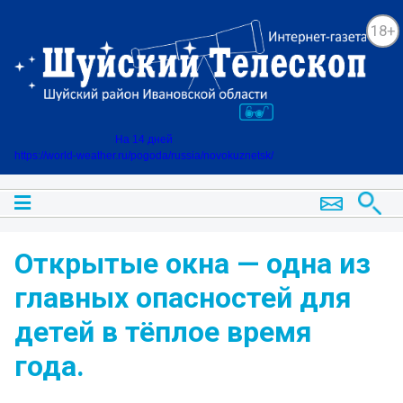
18+
На 14 дней
https://world-weather.ru/pogoda/russia/novokuznetsk/
Открытые окна — одна из
главных опасностей для
детей в тёплое время
года.