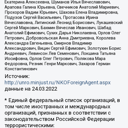
Екатерина Алексеевна, Шуманов Илья Вячеславович,
Арапова Галина Юрьевна, Свечников Анатолий Мариевич,
Прохоров Вадим Юрьевич, Шахова Елена Владимировна,
Подузов Сергей Васильевич, Протасова Ирина
Вячеславовна, Литинский Леонид Борисович, Лукашевский
Сергей Маркович, Бахмин Вячеслав Иванович, Шабад
Анатолий Ефимович, Сухих Дарья Николаевна, Орлов Олег
Петрович, Добровольская Анна Дмитриевна, Королева
Александра Евгеньевна, Смирнов Владимир
Александрович, Вицин Сергей Ефимович, Золотухин Борис
Андреевич, Левинсон Лев Семенович, Локшина Татьяна
Иосифовна, Орлов Олег Петрович, Полякова Мара
Федоровна, Резник Генри Маркович, Захаров Герман
Константинович
Источник:
http://unro.minjust.ru/NKOForeignAgent.aspx
данные на
24.03.2022
* Единый федеральный список организаций, в
том числе иностранных и международных
организаций, признанных в соответствии с
законодательством Российской Федерации
террористическими: