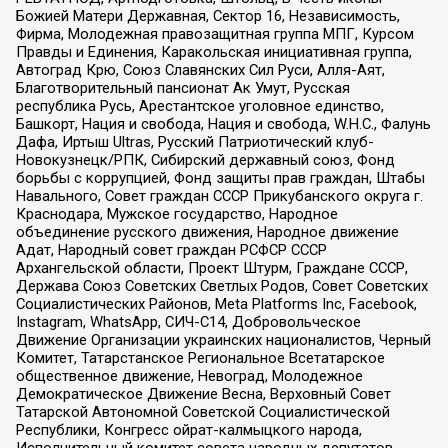
Божией Матери Державная, Сектор 16, Независимость,
Фирма, Молодежная правозащитная группа МПГ, Курсом
Правды и Единения, Каракольская инициативная группа,
Автоград Крю, Союз Славянских Сил Руси, Алля-Аят,
Благотворительный пансионат Ак Умут, Русская
республика Русь, Арестантское уголовное единство,
Башкорт, Нация и свобода, Нация и свобода, W.H.С., Фалунь
Дафа, Иртыш Ultras, Русский Патриотический клуб-
Новокузнецк/РПК, Сибирский державный союз, Фонд
борьбы с коррупцией, Фонд защиты прав граждан, Штабы
Навального, Совет граждан СССР Прикубанского округа г.
Краснодара, Мужское государство, Народное
объединение русского движения, Народное движение
Адат, Народный совет граждан РСФСР СССР
Архангельской области, Проект Штурм, Граждане СССР,
Держава Союз Советских Светлых Родов, Совет Советских
Социалистических Районов, Meta Platforms Inc, Facebook,
Instagram, WhatsApp, СИЧ-С14, Добровольческое
Движение Организации украинских националистов, Черный
Комитет, Татарстанское Региональное Всетатарское
общественное движение, Невоград, Молодежное
Демократическое Движение Весна, Верховный Совет
Татарской Автономной Советской Социалистической
Республики, Конгресс ойрат-калмыцкого народа,