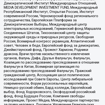
Демократический Институт Международных Отношений,
MEDIA DEVELOPMENT INVESTMENT FUND, Международный
Республиканский Институт, Открытая Россия, Институт
современной России, Черноморский фонд регионального
сотрудничества, Европейская Платформа за
Демократические Выборы, Международный центр
электоральных исследований, Германский фонд Маршалла
Соединенных Штатов, Тихоокеанский центр защиты
окружающей среды и природных ресурсов, Свободная
Россия, Всемирный конгресс украинцев, Атлантический
совет, Человек в беде, Европейский фонд за демократию,
Джеймстаунский фонд, Прожект Хармони, Родники
дракона, Врачи против насильственного извлечения
органов, Фалунь Дафа, Друзья Фалуньгун, Фалуньгун,
Коалиция по расследованию преследования в отношении
Фалуньгун в Китае, Всемирная организация по
расследованию преследований Фалуньгун, Пражский
гражданский центр, Ассоциация школ политических
исследований при Совете Европы, Центр либеральной
современности, Форум русскоязычных европейцев,
Немецко-русский обмен, Бард колледж, Европейский
выбор, Фонд Ходорковского, Оксфордский российский
фонд, Фонд Будущее России, Компания свободы
информации, Проект Медиа, Международное партнерство
за права человека, Духовное Управление Евангельских