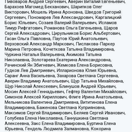
Пивоваров Андрей Сергеевич, Аверин Виталий Евгеньевич,
Барахоев Магомед Бекханович, Шарипков Олег
Викторович, Мошель Ирина Ароновна, Шведов Григорий
Сергеевич, Пономарев Лев Александрович, Каргалицкий
Борис Юльевич, Созаев Валерий Валерьевич, Исламов
Тимур Рифгатович, Романова Ольга Евгеньевна, Щаров
Сергей Алексадрович, Цирульников Борис Альбертович,
Гасан Ольга Павловна, Паутов Юрий Анатольевич,
Верховский Александр Маркович, Пислакова-Паркер
Марина Петровна, Кочеткова Татьяна Владимировна,
Чуркина Наталья Валерьевна, Акимова Татьяна
Николаевна, Золотарева Екатерина Александровна,
Рачинский Ян Збигневич, Жемкова Елена Борисовна,
Гудков Лев Дмитриевич, Илларионова Юлия Юрьевна,
Саранг Анна Васильевна, Захарова Светлана Сергеевна,
Аверин Владимир Анатольевич, Щур Татьяна Михайловна,
Щур Николай Алексеевич, Блинушов Андрей Юрьевич,
Мосин Алексей Геннадьевич, Гефтер Валентин Михайлович,
Симонов Алексей Кириллович, Флиге Ирина Анатольевна,
Мельникова Валентина Дмитриевна, Вититинова Елена
Владимировна, Баженова Светлана Куприяновна,
Максимов Сергей Владимирович, Беляев Сергей Иванович,
Голубева Елена Николаевна, Ганнушкина Светлана
Алексеевна, Закс Елена Владимировна, Буртина Елена
Юрьевна, Гендель Людмила Залмановна, Кокорина