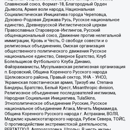
Славянский союз, Формат-18, Благородный Орден
Дьявола, Армия воли народа, Национальная
Социалистическая Инициатива города Череповца,
Духовно-Родовая Держава Русь, Русское национальное
единство, Древнерусской Инглистической церкви
Православных Староверов-Инглингов, Русский
общенациональный союз, Движение против нелегальной
иммиграции, Кровь и Честь, О свободе совести и о
религиозных объединениях, Омская организация
общественного политического движения Русское
национальное единство, Северное Братство, Клуб
Болельщиков Футбольного Клуба Динамо,
Файзрахманисты, Мусульманская религиозная организация
п. Боровский, Община Коренного Русского народа
Щелковского района, Правый сектор, УНА - УНСО,
Украинская повстанческая армия, Тризуб им. Степана
Бандеры, Братство, Белый Крест, Misanthropic division,
Религиозное объединение последователей инглиизма,
Народная Социальная Инициатива, TulaSkins,
Этнополитическое объединение Русские, Русское
национальное объединение Атака, Мечеть Мирмамеда,
Община Коренного Русского народа г. Астрахани, ВОЛЯ,
Меджлис крымскотатарского народа, Рубеж Севера, ТОЙС,
О противодействии экстремистской деятельности,
РЕВТАТПОД, Артподготовка, Штольц, В честь иконы