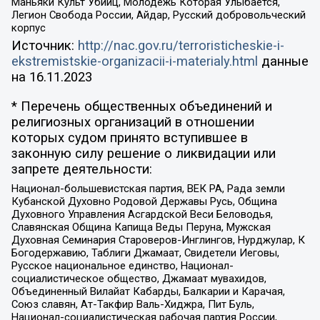
Маньяки Культ Убийц, Молодёжь Которая Улыбается,
Легион Свобода России, Айдар, Русский добровольческий
корпус
Источник:
http://nac.gov.ru/terroristicheskie-i-
ekstremistskie-organizacii-i-materialy.html
данные
на
16.11.2023
* Перечень общественных объединений и
религиозных организаций в отношении
которых судом принято вступившее в
законную силу решение о ликвидации или
запрете деятельности:
Национал-большевистская партия, ВЕК РА, Рада земли
Кубанской Духовно Родовой Державы Русь, Община
Духовного Управления Асгардской Веси Беловодья,
Славянская Община Капища Веды Перуна, Мужская
Духовная Семинария Староверов-Инглингов, Нурджулар, К
Богодержавию, Таблиги Джамаат, Свидетели Иеговы,
Русское национальное единство, Национал-
социалистическое общество, Джамаат мувахидов,
Объединенный Вилайат Кабарды, Балкарии и Карачая,
Союз славян, Ат-Такфир Валь-Хиджра, Пит Буль,
Национал-социалистическая рабочая партия России,