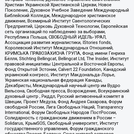
Христиан Украинской Христианской Церкви, Новое
Поколение, Духовное Учебное Заведение Международный
Библейский Колледж, Международное христианское
движение, Всемирный Институт Саентологических
Предприятий, Церковь Духовной Технологии, Европейская
сеть организаций по наблюдению за выборами,
Республика Польша, СВОБОДНЫЙ ИДЕЛЬ-УРАЛ,
Ассоциация развития журналистики, IStories fonds,
Королевский Институт Международных Отношений,
КРИМСЬКА ПРАВОЗАХИСНА ГРУПА, Фонд имени Генриха
Бёлля, Stichting Bellingcat, Bellingcat Ltd, The Insider, Институт
правовой инициативы Центральной и Восточной Европы,
Фонд Открытой Эстонии, Calvert 22 Foundation, Канадский
украинский конгресс, Институт Макдональда-Лорье,
Украинская национальная федерация Канады,
Декабристы, Международный научный центр им Вудро
Вильсона, Свободная пресса, Возрождение, Всеукраинский
духовный центр , Риддл, Русский антивоенный комитет в
Швеции, Проект Медуза, Фонд Андрея Сахарова, Форум
свободной России, Лига Свободных Наций, Transparеncy
International, Форум Свободных Народов ПостРоссии,
Солидарность с гражданским движением в России –
Solidarus, КрымSOS, Свободный университет, Институт
государственного управления, Форум гражданского
общества Россия, Беллона, Союз жителей островов