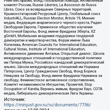
Рейн-Вестфалия, Фонд глобальной помощи, Антивоенный
комитет России, Russie-Libertes, La Asocicion de Rusos
Libres, Союз за возвращение Северных территорий,
Крымскотатарский Ресурсный Центр, Глобальный союз
IndustriALL, Russian Election Monitor, Article 19, Мнение
медиа, Федерация анархического черного креста, Радио
Свободная Европа, Германское общество изучения
Восточной Европы, Фонд имени Фридриха Эберта, XZ
gGmbH, Мобильная академия поддержки гендерной
демократии и миротворчества, Форум имени Льва
Копелева, American Councils for International Education,
Cultural Vistas, Institute of International Education,
Антивоенное движение Антальи, Открытый диалог, Школа
международных отношений и государственной политики
им Питера Мунка, Российско-канадский демократический
альянс, Школа международных отношений им Нормана
Патерсона, Центр Гражданских Свобод, Фонд Бориса
Немцова за Свободу, Фонд имени Фридриха Науманна за
свободу, Феминистское антивоенное сопротивление,
Комитет независимости Ингушетии, Прометей, Stop
Occupation of Karelia, Вернись живым, Фридом Хаус, СОТА
медиа, Либерально-демократическая Лига Украины
Источник:
https://minjust.gov.ru/ru/documents/7756/