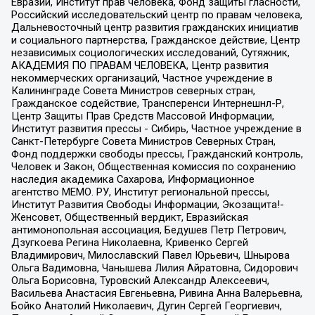
Евразии, Институт прав человека, Фонд защиты гласности,
Российский исследовательский центр по правам человека,
Дальневосточный центр развития гражданских инициатив
и социального партнерства, Гражданское действие, Центр
независимых социологических исследований, Сутяжник,
АКАДЕМИЯ ПО ПРАВАМ ЧЕЛОВЕКА, Центр развития
некоммерческих организаций, Частное учреждение в
Калининграде Совета Министров северных стран,
Гражданское содействие, Трансперенси Интернешнл-Р,
Центр Защиты Прав Средств Массовой Информации,
Институт развития прессы - Сибирь, Частное учреждение в
Санкт-Петербурге Совета Министров Северных Стран,
Фонд поддержки свободы прессы, Гражданский контроль,
Человек и Закон, Общественная комиссия по сохранению
наследия академика Сахарова, Информационное
агентство МЕМО. РУ, Институт региональной прессы,
Институт Развития Свободы Информации, Экозащита!-
Женсовет, Общественный вердикт, Евразийская
антимонопольная ассоциация, Бедушев Петр Петрович,
Дзугкоева Регина Николаевна, Кривенко Сергей
Владимирович, Милославский Павел Юрьевич, Шнырова
Ольга Вадимовна, Чанышева Лилия Айратовна, Сидорович
Ольга Борисовна, Туровский Александр Алексеевич,
Васильева Анастасия Евгеньевна, Ривина Анна Валерьевна,
Бойко Анатолий Николаевич, Дугин Сергей Георгиевич,