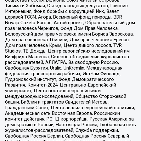
Тисима и Хабомаи, Съезд народных депутатов, Гринпис
Интернешнл, Фонд борьбы с коррупцией Инк, Завет
церквей TCCN, Агора, Всемирный фонд природы, BDR
Novaja Gazeta-Europe, Алтай проект, Образовательный дом
прав человека Чернигов, Фонд Дом Прав Человека,
Белорусский дом прав человека имени Бориса Звозскова,
Дом прав человека Тбилиси, Дом прав человека Ереван,
Дом прав человека Крым, Центр дикого лосося, TVR
Studios, ТВ Дождь, Центр европейских исследований им
Вилфрида Мартенса, Сетевое объединение журналистов
расследователей, АЛЛАТРА, За свободную Россию,
Свободная Бурятия, Uralic, UnKremlin, Международная
федерация транспортных рабочих, ИстЧам Финланд,
Гудзоновский институт, Фонд Демократического
Развития, Комитет-2024, Центрально-Европейский
университет, Центр восточноевропейских и
международных исследований, Общество Сторожевой
башни, Библии и трактатов Свидетелей Иеговы,
Гражданский Совет, Центр анализа европейской политики,
Академическая сеть Восточная Европа, Российский
комитет действия, РЭНД корпорейшн, Русская Америка за
демократию в России, Настоящая Россия, Глобальная сеть
журналистов-расследователей, Служба поддержки,
Свободная Россия Берлин, Свободная Россия Северный