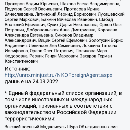
Прохоров Вадим Юрьевич, Шахова Елена Владимировна,
Подузов Сергей Васильевич, Протасова Ирина
Вячеславовна, Литинский Леонид Борисович, Лукашевский
Сергей Маркович, Бахмин Вячеслав Иванович, Шабад
Анатолий Ефимович, Сухих Дарья Николаевна, Орлов Олег
Петрович, Добровольская Анна Дмитриевна, Королева
Александра Евгеньевна, Смирнов Владимир
Александрович, Вицин Сергей Ефимович, Золотухин Борис
Андреевич, Левинсон Лев Семенович, Локшина Татьяна
Иосифовна, Орлов Олег Петрович, Полякова Мара
Федоровна, Резник Генри Маркович, Захаров Герман
Константинович
Источник:
http://unro.minjust.ru/NKOForeignAgent.aspx
данные на
24.03.2022
* Единый федеральный список организаций, в
том числе иностранных и международных
организаций, признанных в соответствии с
законодательством Российской Федерации
террористическими:
Высший военный Маджлисуль Шура Объединенных сил