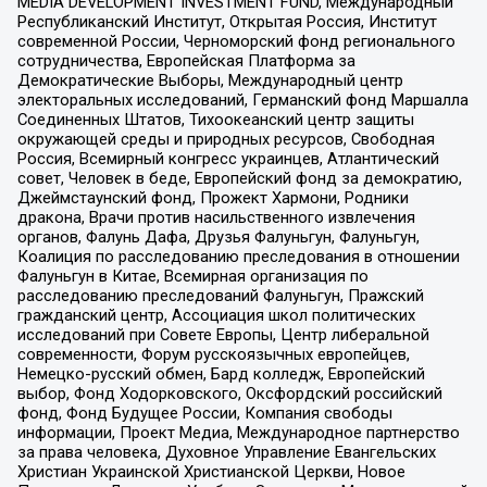
MEDIA DEVELOPMENT INVESTMENT FUND, Международный
Республиканский Институт, Открытая Россия, Институт
современной России, Черноморский фонд регионального
сотрудничества, Европейская Платформа за
Демократические Выборы, Международный центр
электоральных исследований, Германский фонд Маршалла
Соединенных Штатов, Тихоокеанский центр защиты
окружающей среды и природных ресурсов, Свободная
Россия, Всемирный конгресс украинцев, Атлантический
совет, Человек в беде, Европейский фонд за демократию,
Джеймстаунский фонд, Прожект Хармони, Родники
дракона, Врачи против насильственного извлечения
органов, Фалунь Дафа, Друзья Фалуньгун, Фалуньгун,
Коалиция по расследованию преследования в отношении
Фалуньгун в Китае, Всемирная организация по
расследованию преследований Фалуньгун, Пражский
гражданский центр, Ассоциация школ политических
исследований при Совете Европы, Центр либеральной
современности, Форум русскоязычных европейцев,
Немецко-русский обмен, Бард колледж, Европейский
выбор, Фонд Ходорковского, Оксфордский российский
фонд, Фонд Будущее России, Компания свободы
информации, Проект Медиа, Международное партнерство
за права человека, Духовное Управление Евангельских
Христиан Украинской Христианской Церкви, Новое