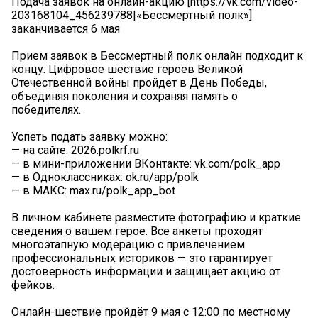
Подача заявок на онлайн-акцию [https://vk.com/video-
203168104_456239788|«Бессмертный полк»]
заканчивается 6 мая
Прием заявок в Бессмертный полк онлайн подходит к
концу. Цифровое шествие героев Великой
Отечественной войны пройдет в День Победы,
объединяя поколения и сохраняя память о
победителях.
Успеть подать заявку можно:
— на сайте: 2026.polkrf.ru
— в мини-приложении ВКонтакте: vk.com/polk_app
— в Одноклассниках: ok.ru/app/polk
— в МАКС: max.ru/polk_app_bot
В личном кабинете разместите фотографию и краткие
сведения о вашем герое. Все анкеты проходят
многоэтапную модерацию с привлечением
профессиональных историков — это гарантирует
достоверность информации и защищает акцию от
фейков.
Онлайн-шествие пройдёт 9 мая с 12:00 по местному