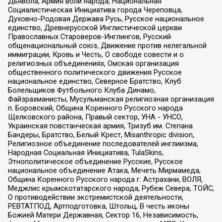
Дьявола, Армия воли народа, Национальная
Социалистическая Инициатива города Череповца,
Духовно-Родовая Держава Русь, Русское национальное
единство, Древнерусской Инглистической церкви
Православных Староверов-Инглингов, Русский
общенациональный союз, Движение против нелегальной
иммиграции, Кровь и Честь, О свободе совести и о
религиозных объединениях, Омская организация
общественного политического движения Русское
национальное единство, Северное Братство, Клуб
Болельщиков Футбольного Клуба Динамо,
Файзрахманисты, Мусульманская религиозная организация
п. Боровский, Община Коренного Русского народа
Щелковского района, Правый сектор, УНА - УНСО,
Украинская повстанческая армия, Тризуб им. Степана
Бандеры, Братство, Белый Крест, Misanthropic division,
Религиозное объединение последователей инглиизма,
Народная Социальная Инициатива, TulaSkins,
Этнополитическое объединение Русские, Русское
национальное объединение Атака, Мечеть Мирмамеда,
Община Коренного Русского народа г. Астрахани, ВОЛЯ,
Меджлис крымскотатарского народа, Рубеж Севера, ТОЙС,
О противодействии экстремистской деятельности,
РЕВТАТПОД, Артподготовка, Штольц, В честь иконы
Божией Матери Державная, Сектор 16, Независимость,