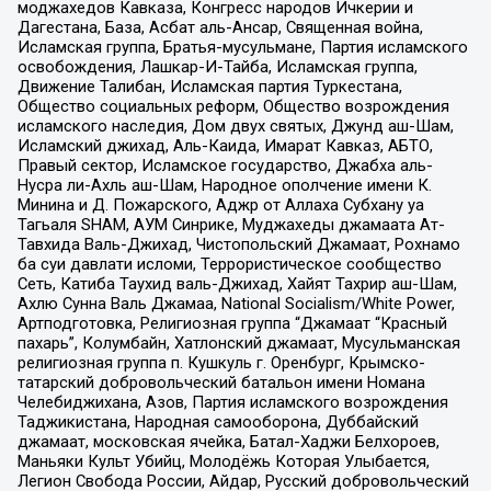
моджахедов Кавказа, Конгресс народов Ичкерии и
Дагестана, База, Асбат аль-Ансар, Священная война,
Исламская группа, Братья-мусульмане, Партия исламского
освобождения, Лашкар-И-Тайба, Исламская группа,
Движение Талибан, Исламская партия Туркестана,
Общество социальных реформ, Общество возрождения
исламского наследия, Дом двух святых, Джунд аш-Шам,
Исламский джихад, Аль-Каида, Имарат Кавказ, АБТО,
Правый сектор, Исламское государство, Джабха аль-
Нусра ли-Ахль аш-Шам, Народное ополчение имени К.
Минина и Д. Пожарского, Аджр от Аллаха Субхану уа
Тагьаля SHAM, АУМ Синрике, Муджахеды джамаата Ат-
Тавхида Валь-Джихад, Чистопольский Джамаат, Рохнамо
ба суи давлати исломи, Террористическое сообщество
Сеть, Катиба Таухид валь-Джихад, Хайят Тахрир аш-Шам,
Ахлю Сунна Валь Джамаа, National Socialism/White Power,
Артподготовка, Религиозная группа “Джамаат “Красный
пахарь”, Колумбайн, Хатлонский джамаат, Мусульманская
религиозная группа п. Кушкуль г. Оренбург, Крымско-
татарский добровольческий батальон имени Номана
Челебиджихана, Азов, Партия исламского возрождения
Таджикистана, Народная самооборона, Дуббайский
джамаат, московская ячейка, Батал-Хаджи Белхороев,
Маньяки Культ Убийц, Молодёжь Которая Улыбается,
Легион Свобода России, Айдар, Русский добровольческий