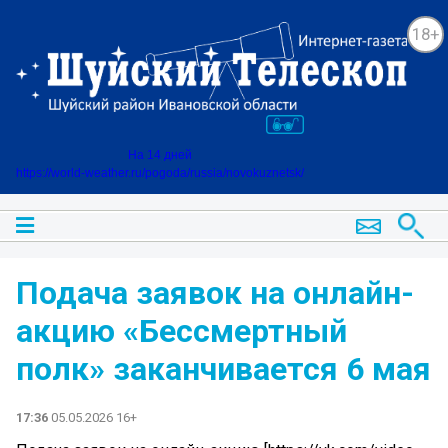
18+
На 14 дней
https://world-weather.ru/pogoda/russia/novokuznetsk/
Подача заявок на онлайн-
акцию «Бессмертный
полк» заканчивается 6 мая
17:36
05.05.2026 16+