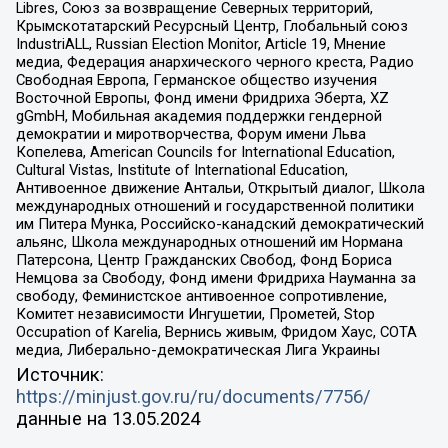
Libres, Союз за возвращение Северных территорий,
Крымскотатарский Ресурсный Центр, Глобальный союз
IndustriALL, Russian Election Monitor, Article 19, Мнение
медиа, Федерация анархического черного креста, Радио
Свободная Европа, Германское общество изучения
Восточной Европы, Фонд имени Фридриха Эберта, XZ
gGmbH, Мобильная академия поддержки гендерной
демократии и миротворчества, Форум имени Льва
Копелева, American Councils for International Education,
Cultural Vistas, Institute of International Education,
Антивоенное движение Антальи, Открытый диалог, Школа
международных отношений и государственной политики
им Питера Мунка, Российско-канадский демократический
альянс, Школа международных отношений им Нормана
Патерсона, Центр Гражданских Свобод, Фонд Бориса
Немцова за Свободу, Фонд имени Фридриха Науманна за
свободу, Феминистское антивоенное сопротивление,
Комитет независимости Ингушетии, Прометей, Stop
Occupation of Karelia, Вернись живым, Фридом Хаус, СОТА
медиа, Либерально-демократическая Лига Украины
Источник:
https://minjust.gov.ru/ru/documents/7756/
данные на
13.05.2024