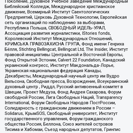
Поколение, Духовное Учебное Заведение Международный
Библейский Колледж, Международное христианское
движение, Всемирный Институт Саентологических
Предприятий, Церковь Духовной Технологии, Европейская
сеть организаций по наблюдению за выборами,
Республика Польша, СВОБОДНЫЙ ИДЕЛЬ-УРАЛ,
Ассоциация развития журналистики, IStories fonds,
Королевский Институт Международных Отношений,
КРИМСЬКА ПРАВОЗАХИСНА ГРУПА, Фонд имени Генриха
Бёлля, Stichting Bellingcat, Bellingcat Ltd, The Insider, Институт
правовой инициативы Центральной и Восточной Европы,
Фонд Открытой Эстонии, Calvert 22 Foundation, Канадский
украинский конгресс, Институт Макдональда-Лорье,
Украинская национальная федерация Канады,
Декабристы, Международный научный центр им Вудро
Вильсона, Свободная пресса, Возрождение, Всеукраинский
духовный центр , Риддл, Русский антивоенный комитет в
Швеции, Проект Медуза, Фонд Андрея Сахарова, Форум
свободной России, Лига Свободных Наций, Transparеncy
International, Форум Свободных Народов ПостРоссии,
Солидарность с гражданским движением в России –
Solidarus, КрымSOS, Свободный университет, Институт
государственного управления, Форум гражданского
общества Россия, Беллона, Союз жителей островов
Тисима и Хабомаи, Съезд народных депутатов, Гринпис