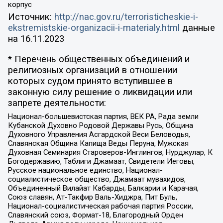
корпус
Источник:
http://nac.gov.ru/terroristicheskie-i-
ekstremistskie-organizacii-i-materialy.html
данные
на
16.11.2023
* Перечень общественных объединений и
религиозных организаций в отношении
которых судом принято вступившее в
законную силу решение о ликвидации или
запрете деятельности:
Национал-большевистская партия, ВЕК РА, Рада земли
Кубанской Духовно Родовой Державы Русь, Община
Духовного Управления Асгардской Веси Беловодья,
Славянская Община Капища Веды Перуна, Мужская
Духовная Семинария Староверов-Инглингов, Нурджулар, К
Богодержавию, Таблиги Джамаат, Свидетели Иеговы,
Русское национальное единство, Национал-
социалистическое общество, Джамаат мувахидов,
Объединенный Вилайат Кабарды, Балкарии и Карачая,
Союз славян, Ат-Такфир Валь-Хиджра, Пит Буль,
Национал-социалистическая рабочая партия России,
Славянский союз, Формат-18, Благородный Орден