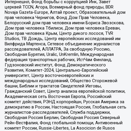
Интернешнл, Фонд борьбы с коррупцией Инк, Завет
церквей TCCN, Агора, Всемирный фонд природы, BDR
Novaja Gazeta-Europe, Алтай проект, Образовательный дом
прав человека Чернигов, Фонд Дом Прав Человека,
Белорусский дом прав человека имени Бориса Звозскова,
Дом прав человека Тбилиси, Дом прав человека Ереван,
Дом прав человека Крым, Центр дикого лосося, TVR
Studios, ТВ Дождь, Центр европейских исследований им
Вилфрида Мартенса, Сетевое объединение журналистов
расследователей, АЛЛАТРА, За свободную Россию,
Свободная Бурятия, Uralic, UnKremlin, Международная
федерация транспортных рабочих, ИстЧам Финланд,
Гудзоновский институт, Фонд Демократического
Развития, Комитет-2024, Центрально-Европейский
университет, Центр восточноевропейских и
международных исследований, Общество Сторожевой
башни, Библии и трактатов Свидетелей Иеговы,
Гражданский Совет, Центр анализа европейской политики,
Академическая сеть Восточная Европа, Российский
комитет действия, РЭНД корпорейшн, Русская Америка за
демократию в России, Настоящая Россия, Глобальная сеть
журналистов-расследователей, Служба поддержки,
Свободная Россия Берлин, Свободная Россия Северный
Рейн-Вестфалия, Фонд глобальной помощи, Антивоенный
комитет России, Russie-Libertes, La Asocicion de Rusos