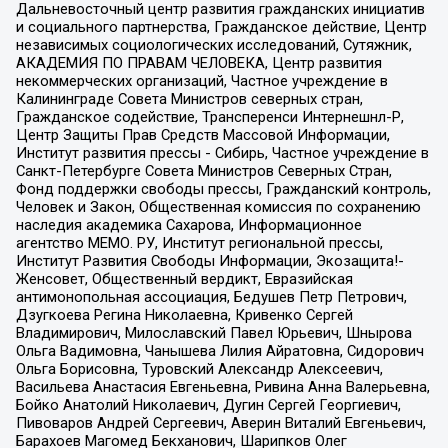
Дальневосточный центр развития гражданских инициатив
и социального партнерства, Гражданское действие, Центр
независимых социологических исследований, Сутяжник,
АКАДЕМИЯ ПО ПРАВАМ ЧЕЛОВЕКА, Центр развития
некоммерческих организаций, Частное учреждение в
Калининграде Совета Министров северных стран,
Гражданское содействие, Трансперенси Интернешнл-Р,
Центр Защиты Прав Средств Массовой Информации,
Институт развития прессы - Сибирь, Частное учреждение в
Санкт-Петербурге Совета Министров Северных Стран,
Фонд поддержки свободы прессы, Гражданский контроль,
Человек и Закон, Общественная комиссия по сохранению
наследия академика Сахарова, Информационное
агентство МЕМО. РУ, Институт региональной прессы,
Институт Развития Свободы Информации, Экозащита!-
Женсовет, Общественный вердикт, Евразийская
антимонопольная ассоциация, Бедушев Петр Петрович,
Дзугкоева Регина Николаевна, Кривенко Сергей
Владимирович, Милославский Павел Юрьевич, Шнырова
Ольга Вадимовна, Чанышева Лилия Айратовна, Сидорович
Ольга Борисовна, Туровский Александр Алексеевич,
Васильева Анастасия Евгеньевна, Ривина Анна Валерьевна,
Бойко Анатолий Николаевич, Дугин Сергей Георгиевич,
Пивоваров Андрей Сергеевич, Аверин Виталий Евгеньевич,
Барахоев Магомед Бекханович, Шарипков Олег