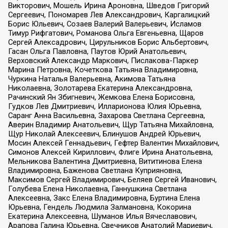
Викторович, Мошель Ирина Ароновна, Шведов Григорий
Сергеевич, Пономарев Лев Александрович, Каргалицкий
Борис Юльевич, Созаев Валерий Валерьевич, Исламов
Тимур Рифгатович, Романова Ольга Евгеньевна, Щаров
Сергей Алексадрович, Цирульников Борис Альбертович,
Гасан Ольга Павловна, Паутов Юрий Анатольевич,
Верховский Александр Маркович, Пислакова-Паркер
Марина Петровна, Кочеткова Татьяна Владимировна,
Чуркина Наталья Валерьевна, Акимова Татьяна
Николаевна, Золотарева Екатерина Александровна,
Рачинский Ян Збигневич, Жемкова Елена Борисовна,
Гудков Лев Дмитриевич, Илларионова Юлия Юрьевна,
Саранг Анна Васильевна, Захарова Светлана Сергеевна,
Аверин Владимир Анатольевич, Щур Татьяна Михайловна,
Щур Николай Алексеевич, Блинушов Андрей Юрьевич,
Мосин Алексей Геннадьевич, Гефтер Валентин Михайлович,
Симонов Алексей Кириллович, Флиге Ирина Анатольевна,
Мельникова Валентина Дмитриевна, Вититинова Елена
Владимировна, Баженова Светлана Куприяновна,
Максимов Сергей Владимирович, Беляев Сергей Иванович,
Голубева Елена Николаевна, Ганнушкина Светлана
Алексеевна, Закс Елена Владимировна, Буртина Елена
Юрьевна, Гендель Людмила Залмановна, Кокорина
Екатерина Алексеевна, Шуманов Илья Вячеславович,
Арапова Галина Юрьевна, Свечников Анатолий Мариевич,