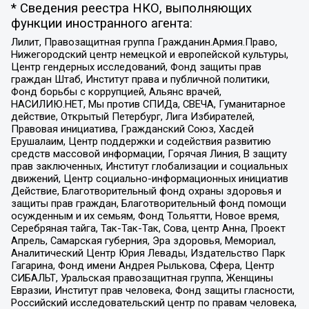
* Сведения реестра НКО, выполняющих
функции иностранного агента:
Лилит, Правозащитная группа Гражданин.Армия.Право,
Нижегородский центр немецкой и европейской культуры,
Центр гендерных исследований, Фонд защиты прав
граждан Штаб, Институт права и публичной политики,
Фонд борьбы с коррупцией, Альянс врачей,
НАСИЛИЮ.НЕТ, Мы против СПИДа, СВЕЧА, Гуманитарное
действие, Открытый Петербург, Лига Избирателей,
Правовая инициатива, Гражданский Союз, Хасдей
Ерушалаим, Центр поддержки и содействия развитию
средств массовой информации, Горячая Линия, В защиту
прав заключенных, Институт глобализации и социальных
движений, Центр социально-информационных инициатив
Действие, Благотворительный фонд охраны здоровья и
защиты прав граждан, Благотворительный фонд помощи
осужденным и их семьям, Фонд Тольятти, Новое время,
Серебряная тайга, Так-Так-Так, Сова, центр Анна, Проект
Апрель, Самарская губерния, Эра здоровья, Мемориал,
Аналитический Центр Юрия Левады, Издательство Парк
Гагарина, Фонд имени Андрея Рылькова, Сфера, Центр
СИБАЛЬТ, Уральская правозащитная группа, Женщины
Евразии, Институт прав человека, Фонд защиты гласности,
Российский исследовательский центр по правам человека,