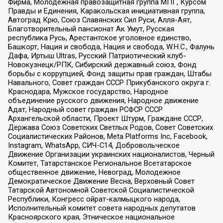
Фирма, Молодежная правозащитная группа МПГ, Курсом
Правды и Единения, Каракольская инициативная группа,
Автоград Крю, Союз Славянских Сил Руси, Алля-Аят,
Благотворительный пансионат Ак Умут, Русская
республика Русь, Арестантское уголовное единство,
Башкорт, Нация и свобода, Нация и свобода, W.H.С., Фалунь
Дафа, Иртыш Ultras, Русский Патриотический клуб-
Новокузнецк/РПК, Сибирский державный союз, Фонд
борьбы с коррупцией, Фонд защиты прав граждан, Штабы
Навального, Совет граждан СССР Прикубанского округа г.
Краснодара, Мужское государство, Народное
объединение русского движения, Народное движение
Адат, Народный совет граждан РСФСР СССР
Архангельской области, Проект Штурм, Граждане СССР,
Держава Союз Советских Светлых Родов, Совет Советских
Социалистических Районов, Meta Platforms Inc, Facebook,
Instagram, WhatsApp, СИЧ-С14, Добровольческое
Движение Организации украинских националистов, Черный
Комитет, Татарстанское Региональное Всетатарское
общественное движение, Невоград, Молодежное
Демократическое Движение Весна, Верховный Совет
Татарской Автономной Советской Социалистической
Республики, Конгресс ойрат-калмыцкого народа,
Исполнительный комитет совета народных депутатов
Красноярского края, Этническое национальное