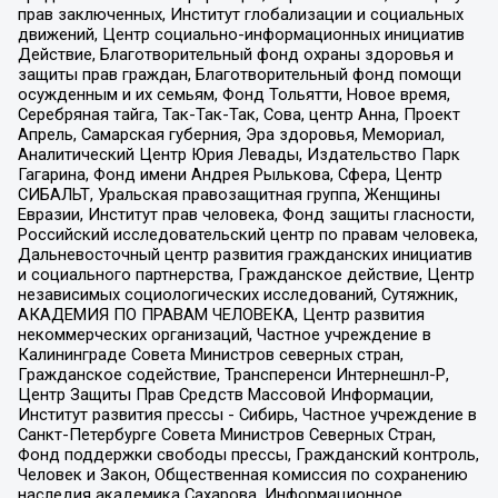
прав заключенных, Институт глобализации и социальных
движений, Центр социально-информационных инициатив
Действие, Благотворительный фонд охраны здоровья и
защиты прав граждан, Благотворительный фонд помощи
осужденным и их семьям, Фонд Тольятти, Новое время,
Серебряная тайга, Так-Так-Так, Сова, центр Анна, Проект
Апрель, Самарская губерния, Эра здоровья, Мемориал,
Аналитический Центр Юрия Левады, Издательство Парк
Гагарина, Фонд имени Андрея Рылькова, Сфера, Центр
СИБАЛЬТ, Уральская правозащитная группа, Женщины
Евразии, Институт прав человека, Фонд защиты гласности,
Российский исследовательский центр по правам человека,
Дальневосточный центр развития гражданских инициатив
и социального партнерства, Гражданское действие, Центр
независимых социологических исследований, Сутяжник,
АКАДЕМИЯ ПО ПРАВАМ ЧЕЛОВЕКА, Центр развития
некоммерческих организаций, Частное учреждение в
Калининграде Совета Министров северных стран,
Гражданское содействие, Трансперенси Интернешнл-Р,
Центр Защиты Прав Средств Массовой Информации,
Институт развития прессы - Сибирь, Частное учреждение в
Санкт-Петербурге Совета Министров Северных Стран,
Фонд поддержки свободы прессы, Гражданский контроль,
Человек и Закон, Общественная комиссия по сохранению
наследия академика Сахарова, Информационное