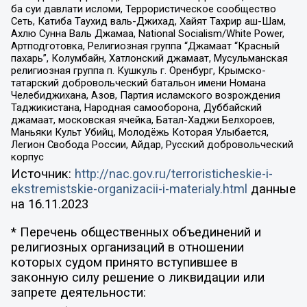
ба суи давлати исломи, Террористическое сообщество
Сеть, Катиба Таухид валь-Джихад, Хайят Тахрир аш-Шам,
Ахлю Сунна Валь Джамаа, National Socialism/White Power,
Артподготовка, Религиозная группа “Джамаат “Красный
пахарь”, Колумбайн, Хатлонский джамаат, Мусульманская
религиозная группа п. Кушкуль г. Оренбург, Крымско-
татарский добровольческий батальон имени Номана
Челебиджихана, Азов, Партия исламского возрождения
Таджикистана, Народная самооборона, Дуббайский
джамаат, московская ячейка, Батал-Хаджи Белхороев,
Маньяки Культ Убийц, Молодёжь Которая Улыбается,
Легион Свобода России, Айдар, Русский добровольческий
корпус
Источник:
http://nac.gov.ru/terroristicheskie-i-
ekstremistskie-organizacii-i-materialy.html
данные
на
16.11.2023
* Перечень общественных объединений и
религиозных организаций в отношении
которых судом принято вступившее в
законную силу решение о ликвидации или
запрете деятельности: