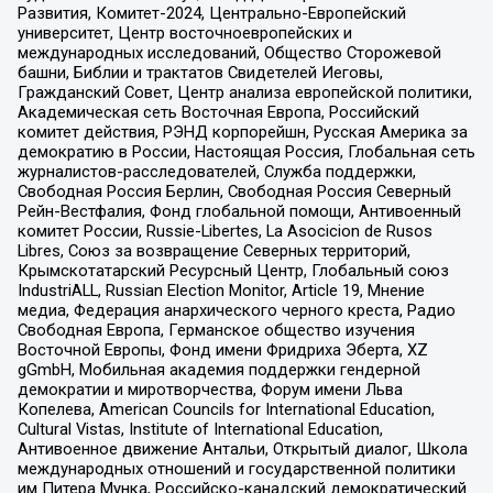
Развития, Комитет-2024, Центрально-Европейский
университет, Центр восточноевропейских и
международных исследований, Общество Сторожевой
башни, Библии и трактатов Свидетелей Иеговы,
Гражданский Совет, Центр анализа европейской политики,
Академическая сеть Восточная Европа, Российский
комитет действия, РЭНД корпорейшн, Русская Америка за
демократию в России, Настоящая Россия, Глобальная сеть
журналистов-расследователей, Служба поддержки,
Свободная Россия Берлин, Свободная Россия Северный
Рейн-Вестфалия, Фонд глобальной помощи, Антивоенный
комитет России, Russie-Libertes, La Asocicion de Rusos
Libres, Союз за возвращение Северных территорий,
Крымскотатарский Ресурсный Центр, Глобальный союз
IndustriALL, Russian Election Monitor, Article 19, Мнение
медиа, Федерация анархического черного креста, Радио
Свободная Европа, Германское общество изучения
Восточной Европы, Фонд имени Фридриха Эберта, XZ
gGmbH, Мобильная академия поддержки гендерной
демократии и миротворчества, Форум имени Льва
Копелева, American Councils for International Education,
Cultural Vistas, Institute of International Education,
Антивоенное движение Антальи, Открытый диалог, Школа
международных отношений и государственной политики
им Питера Мунка, Российско-канадский демократический