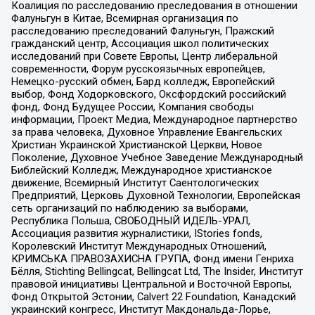
Коалиция по расследованию преследования в отношении
Фалуньгун в Китае, Всемирная организация по
расследованию преследований Фалуньгун, Пражский
гражданский центр, Ассоциация школ политических
исследований при Совете Европы, Центр либеральной
современности, Форум русскоязычных европейцев,
Немецко-русский обмен, Бард колледж, Европейский
выбор, Фонд Ходорковского, Оксфордский российский
фонд, Фонд Будущее России, Компания свободы
информации, Проект Медиа, Международное партнерство
за права человека, Духовное Управление Евангельских
Христиан Украинской Христианской Церкви, Новое
Поколение, Духовное Учебное Заведение Международный
Библейский Колледж, Международное христианское
движение, Всемирный Институт Саентологических
Предприятий, Церковь Духовной Технологии, Европейская
сеть организаций по наблюдению за выборами,
Республика Польша, СВОБОДНЫЙ ИДЕЛЬ-УРАЛ,
Ассоциация развития журналистики, IStories fonds,
Королевский Институт Международных Отношений,
КРИМСЬКА ПРАВОЗАХИСНА ГРУПА, Фонд имени Генриха
Бёлля, Stichting Bellingcat, Bellingcat Ltd, The Insider, Институт
правовой инициативы Центральной и Восточной Европы,
Фонд Открытой Эстонии, Calvert 22 Foundation, Канадский
украинский конгресс, Институт Макдональда-Лорье,