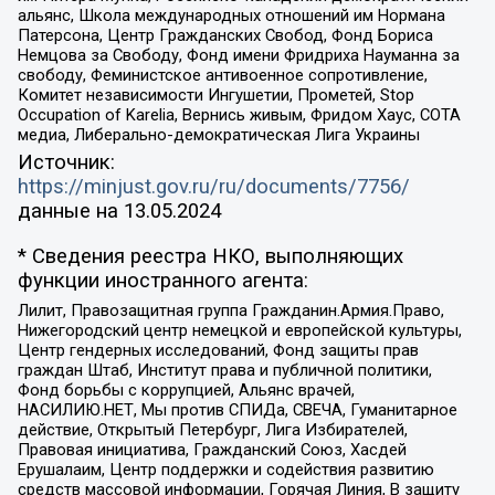
альянс, Школа международных отношений им Нормана
Патерсона, Центр Гражданских Свобод, Фонд Бориса
Немцова за Свободу, Фонд имени Фридриха Науманна за
свободу, Феминистское антивоенное сопротивление,
Комитет независимости Ингушетии, Прометей, Stop
Occupation of Karelia, Вернись живым, Фридом Хаус, СОТА
медиа, Либерально-демократическая Лига Украины
Источник:
https://minjust.gov.ru/ru/documents/7756/
данные на
13.05.2024
* Сведения реестра НКО, выполняющих
функции иностранного агента:
Лилит, Правозащитная группа Гражданин.Армия.Право,
Нижегородский центр немецкой и европейской культуры,
Центр гендерных исследований, Фонд защиты прав
граждан Штаб, Институт права и публичной политики,
Фонд борьбы с коррупцией, Альянс врачей,
НАСИЛИЮ.НЕТ, Мы против СПИДа, СВЕЧА, Гуманитарное
действие, Открытый Петербург, Лига Избирателей,
Правовая инициатива, Гражданский Союз, Хасдей
Ерушалаим, Центр поддержки и содействия развитию
средств массовой информации, Горячая Линия, В защиту