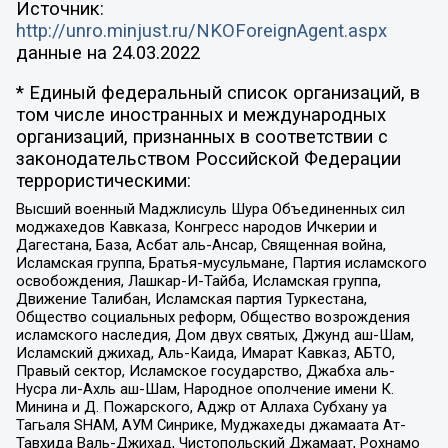
Источник:
http://unro.minjust.ru/NKOForeignAgent.aspx
данные на
24.03.2022
* Единый федеральный список организаций, в
том числе иностранных и международных
организаций, признанных в соответствии с
законодательством Российской Федерации
террористическими:
Высший военный Маджлисуль Шура Объединенных сил
моджахедов Кавказа, Конгресс народов Ичкерии и
Дагестана, База, Асбат аль-Ансар, Священная война,
Исламская группа, Братья-мусульмане, Партия исламского
освобождения, Лашкар-И-Тайба, Исламская группа,
Движение Талибан, Исламская партия Туркестана,
Общество социальных реформ, Общество возрождения
исламского наследия, Дом двух святых, Джунд аш-Шам,
Исламский джихад, Аль-Каида, Имарат Кавказ, АБТО,
Правый сектор, Исламское государство, Джабха аль-
Нусра ли-Ахль аш-Шам, Народное ополчение имени К.
Минина и Д. Пожарского, Аджр от Аллаха Субхану уа
Тагьаля SHAM, АУМ Синрике, Муджахеды джамаата Ат-
Тавхида Валь-Джихад, Чистопольский Джамаат, Рохнамо