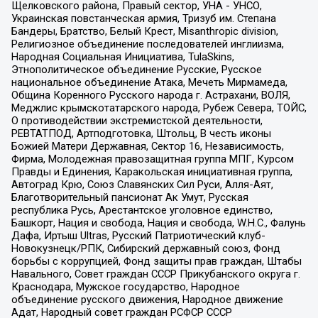
Щелковского района, Правый сектор, УНА - УНСО,
Украинская повстанческая армия, Тризуб им. Степана
Бандеры, Братство, Белый Крест, Misanthropic division,
Религиозное объединение последователей инглиизма,
Народная Социальная Инициатива, TulaSkins,
Этнополитическое объединение Русские, Русское
национальное объединение Атака, Мечеть Мирмамеда,
Община Коренного Русского народа г. Астрахани, ВОЛЯ,
Меджлис крымскотатарского народа, Рубеж Севера, ТОЙС,
О противодействии экстремистской деятельности,
РЕВТАТПОД, Артподготовка, Штольц, В честь иконы
Божией Матери Державная, Сектор 16, Независимость,
Фирма, Молодежная правозащитная группа МПГ, Курсом
Правды и Единения, Каракольская инициативная группа,
Автоград Крю, Союз Славянских Сил Руси, Алля-Аят,
Благотворительный пансионат Ак Умут, Русская
республика Русь, Арестантское уголовное единство,
Башкорт, Нация и свобода, Нация и свобода, W.H.С., Фалунь
Дафа, Иртыш Ultras, Русский Патриотический клуб-
Новокузнецк/РПК, Сибирский державный союз, Фонд
борьбы с коррупцией, Фонд защиты прав граждан, Штабы
Навального, Совет граждан СССР Прикубанского округа г.
Краснодара, Мужское государство, Народное
объединение русского движения, Народное движение
Адат, Народный совет граждан РСФСР СССР