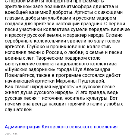
С первой минуты концертной программы в
зрительном зале возникла атмосфера единства и
всеобщей взаимной доброты. Артисты с сияющими
глазами, добрыми улыбками и русским задором
создали для зрителей настоящий праздник. С первой
песни участники коллектива сумели передать величие
и красоту русской земли, и характер народа. Словно
серебряные колокольчики звенели по залу голоса
артистов. Глубоко и проникновенно коллектив
исполнил песни о России, о любви, о семье и песни
военных лет. Творческим подарком столо
выступление солиста танцевального коллектива
«Шуйские задоринки» города Шуя Александра
Повилайтиса, также в программе состоялся дебют
начинающей артистки Марьяны Пуштаевой.
Как гласит народная мудрость: «В русской песне
живет душа русского народа». И это правда, ведь
русская песня – источник, носитель культуры. Вот
почему она всегда находит горячий отклик у любых
слушателей.
Администрация Китовского сельского поселения
49