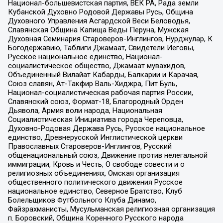
Национал-большевистская партия, ВЕК РА, Рада земли
Кубанской Духовно Родовой Державы Русь, Община
Духовного Управления Асгардской Веси Беловодья,
Славянская Община Капища Веды Перуна, Мужская
Духовная Семинария Староверов-Инглингов, Нурджулар, К
Богодержавию, Таблиги Джамаат, Свидетели Иеговы,
Русское национальное единство, Национал-
социалистическое общество, Джамаат мувахидов,
Объединенный Вилайат Кабарды, Балкарии и Карачая,
Союз славян, Ат-Такфир Валь-Хиджра, Пит Буль,
Национал-социалистическая рабочая партия России,
Славянский союз, Формат-18, Благородный Орден
Дьявола, Армия воли народа, Национальная
Социалистическая Инициатива города Череповца,
Духовно-Родовая Держава Русь, Русское национальное
единство, Древнерусской Инглистической церкви
Православных Староверов-Инглингов, Русский
общенациональный союз, Движение против нелегальной
иммиграции, Кровь и Честь, О свободе совести и о
религиозных объединениях, Омская организация
общественного политического движения Русское
национальное единство, Северное Братство, Клуб
Болельщиков Футбольного Клуба Динамо,
Файзрахманисты, Мусульманская религиозная организация
п. Боровский, Община Коренного Русского народа