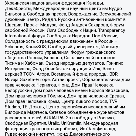
Украинская национальная федерация Канады,
Декабристы, Международный научный центр им Вудро
Вильсона, Свободная пресса, Возрождение, Всеукраинский
духовный центр , Риддл, Русский антивоенный комитет в
Швеции, Проект Медуза, Фонд Андрея Сахарова, Форум
свободной России, Лига Свободных Наций, Transparеncy
International, Форум Свободных Народов ПостРоссии,
Солидарность с гражданским движением в России –
Solidarus, КрымSOS, Свободный университет, Институт
государственного управления, Форум гражданского
общества Россия, Беллона, Союз жителей островов
Тисима и Хабомаи, Съезд народных депутатов, Гринпис
Интернешнл, Фонд борьбы с коррупцией Инк, Завет
церквей TCCN, Агора, Всемирный фонд природы, BDR
Novaja Gazeta-Europe, Алтай проект, Образовательный дом
прав человека Чернигов, Фонд Дом Прав Человека,
Белорусский дом прав человека имени Бориса Звозскова,
Дом прав человека Тбилиси, Дом прав человека Ереван,
Дом прав человека Крым, Центр дикого лосося, TVR
Studios, ТВ Дождь, Центр европейских исследований им
Вилфрида Мартенса, Сетевое объединение журналистов
расследователей, АЛЛАТРА, За свободную Россию,
Свободная Бурятия, Uralic, UnKremlin, Международная
федерация транспортных рабочих, ИстЧам Финланд,
Гудзоновский институт, Фонд Демократического