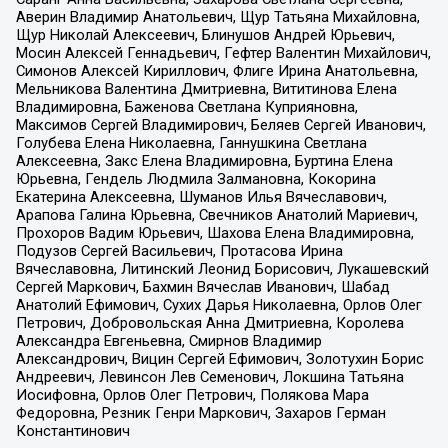
Аверин Владимир Анатольевич, Щур Татьяна Михайловна,
Щур Николай Алексеевич, Блинушов Андрей Юрьевич,
Мосин Алексей Геннадьевич, Гефтер Валентин Михайлович,
Симонов Алексей Кириллович, Флиге Ирина Анатольевна,
Мельникова Валентина Дмитриевна, Вититинова Елена
Владимировна, Баженова Светлана Куприяновна,
Максимов Сергей Владимирович, Беляев Сергей Иванович,
Голубева Елена Николаевна, Ганнушкина Светлана
Алексеевна, Закс Елена Владимировна, Буртина Елена
Юрьевна, Гендель Людмила Залмановна, Кокорина
Екатерина Алексеевна, Шуманов Илья Вячеславович,
Арапова Галина Юрьевна, Свечников Анатолий Мариевич,
Прохоров Вадим Юрьевич, Шахова Елена Владимировна,
Подузов Сергей Васильевич, Протасова Ирина
Вячеславовна, Литинский Леонид Борисович, Лукашевский
Сергей Маркович, Бахмин Вячеслав Иванович, Шабад
Анатолий Ефимович, Сухих Дарья Николаевна, Орлов Олег
Петрович, Добровольская Анна Дмитриевна, Королева
Александра Евгеньевна, Смирнов Владимир
Александрович, Вицин Сергей Ефимович, Золотухин Борис
Андреевич, Левинсон Лев Семенович, Локшина Татьяна
Иосифовна, Орлов Олег Петрович, Полякова Мара
Федоровна, Резник Генри Маркович, Захаров Герман
Константинович