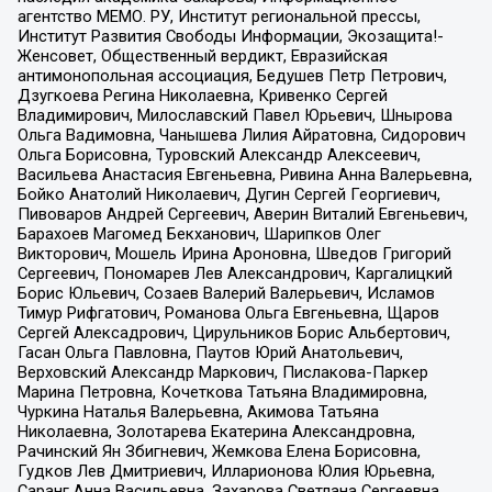
агентство МЕМО. РУ, Институт региональной прессы,
Институт Развития Свободы Информации, Экозащита!-
Женсовет, Общественный вердикт, Евразийская
антимонопольная ассоциация, Бедушев Петр Петрович,
Дзугкоева Регина Николаевна, Кривенко Сергей
Владимирович, Милославский Павел Юрьевич, Шнырова
Ольга Вадимовна, Чанышева Лилия Айратовна, Сидорович
Ольга Борисовна, Туровский Александр Алексеевич,
Васильева Анастасия Евгеньевна, Ривина Анна Валерьевна,
Бойко Анатолий Николаевич, Дугин Сергей Георгиевич,
Пивоваров Андрей Сергеевич, Аверин Виталий Евгеньевич,
Барахоев Магомед Бекханович, Шарипков Олег
Викторович, Мошель Ирина Ароновна, Шведов Григорий
Сергеевич, Пономарев Лев Александрович, Каргалицкий
Борис Юльевич, Созаев Валерий Валерьевич, Исламов
Тимур Рифгатович, Романова Ольга Евгеньевна, Щаров
Сергей Алексадрович, Цирульников Борис Альбертович,
Гасан Ольга Павловна, Паутов Юрий Анатольевич,
Верховский Александр Маркович, Пислакова-Паркер
Марина Петровна, Кочеткова Татьяна Владимировна,
Чуркина Наталья Валерьевна, Акимова Татьяна
Николаевна, Золотарева Екатерина Александровна,
Рачинский Ян Збигневич, Жемкова Елена Борисовна,
Гудков Лев Дмитриевич, Илларионова Юлия Юрьевна,
Саранг Анна Васильевна, Захарова Светлана Сергеевна,