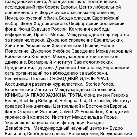
гражданский центр, Ассоциация школ политических
исследований при Совете Европы, Центр либеральной
современности, Форум русскоязычных европейцев,
Немецко-русский обмен, Бард колледж, Европейский
выбор, Фонд Ходорковского, Оксфордский российский
фонд, Фонд Будущее России, Компания свободы
информации, Проект Медиа, Международное партнерство
за права человека, Духовное Управление Евангельских
Христиан Украинской Христианской Церкви, Новое
Поколение, Духовное Учебное Заведение Международный
Библейский Колледж, Международное христианское
движение, Всемирный Институт Саентологических
Предприятий, Церковь Духовной Технологии, Европейская
сеть организаций по наблюдению за выборами,
Республика Польша, СВОБОДНЫЙ ИДЕЛЬ-УРАЛ,
Ассоциация развития журналистики, IStories fonds,
Королевский Институт Международных Отношений,
КРИМСЬКА ПРАВОЗАХИСНА ГРУПА, Фонд имени Генриха
Бёлля, Stichting Bellingcat, Bellingcat Ltd, The Insider, Институт
правовой инициативы Центральной и Восточной Европы,
Фонд Открытой Эстонии, Calvert 22 Foundation, Канадский
украинский конгресс, Институт Макдональда-Лорье,
Украинская национальная федерация Канады,
Декабристы, Международный научный центр им Вудро
Вильсона, Свободная пресса, Возрождение, Всеукраинский