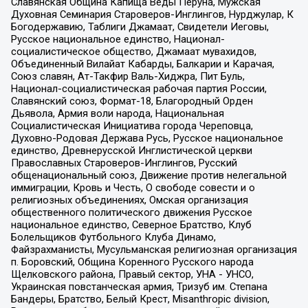
Славянская Община Капища Веды Перуна, Мужская
Духовная Семинария Староверов-Инглингов, Нурджулар, К
Богодержавию, Таблиги Джамаат, Свидетели Иеговы,
Русское национальное единство, Национал-
социалистическое общество, Джамаат мувахидов,
Объединенный Вилайат Кабарды, Балкарии и Карачая,
Союз славян, Ат-Такфир Валь-Хиджра, Пит Буль,
Национал-социалистическая рабочая партия России,
Славянский союз, Формат-18, Благородный Орден
Дьявола, Армия воли народа, Национальная
Социалистическая Инициатива города Череповца,
Духовно-Родовая Держава Русь, Русское национальное
единство, Древнерусской Инглистической церкви
Православных Староверов-Инглингов, Русский
общенациональный союз, Движение против нелегальной
иммиграции, Кровь и Честь, О свободе совести и о
религиозных объединениях, Омская организация
общественного политического движения Русское
национальное единство, Северное Братство, Клуб
Болельщиков Футбольного Клуба Динамо,
Файзрахманисты, Мусульманская религиозная организация
п. Боровский, Община Коренного Русского народа
Щелковского района, Правый сектор, УНА - УНСО,
Украинская повстанческая армия, Тризуб им. Степана
Бандеры, Братство, Белый Крест, Misanthropic division,