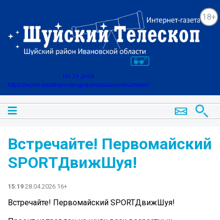
18+
На 14 дней
https://world-weather.ru/pogoda/russia/novokuznetsk/
Встречайте! Первомайский
SPORTДвижШуя!
15:19
28.04.2026 16+
Встречайте! Первомайский SPORTДвижШуя!