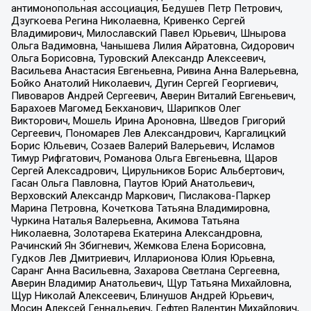
антимонопольная ассоциация, Бедушев Петр Петрович,
Дзугкоева Регина Николаевна, Кривенко Сергей
Владимирович, Милославский Павел Юрьевич, Шнырова
Ольга Вадимовна, Чанышева Лилия Айратовна, Сидорович
Ольга Борисовна, Туровский Александр Алексеевич,
Васильева Анастасия Евгеньевна, Ривина Анна Валерьевна,
Бойко Анатолий Николаевич, Дугин Сергей Георгиевич,
Пивоваров Андрей Сергеевич, Аверин Виталий Евгеньевич,
Барахоев Магомед Бекханович, Шарипков Олег
Викторович, Мошель Ирина Ароновна, Шведов Григорий
Сергеевич, Пономарев Лев Александрович, Каргалицкий
Борис Юльевич, Созаев Валерий Валерьевич, Исламов
Тимур Рифгатович, Романова Ольга Евгеньевна, Щаров
Сергей Алексадрович, Цирульников Борис Альбертович,
Гасан Ольга Павловна, Паутов Юрий Анатольевич,
Верховский Александр Маркович, Пислакова-Паркер
Марина Петровна, Кочеткова Татьяна Владимировна,
Чуркина Наталья Валерьевна, Акимова Татьяна
Николаевна, Золотарева Екатерина Александровна,
Рачинский Ян Збигневич, Жемкова Елена Борисовна,
Гудков Лев Дмитриевич, Илларионова Юлия Юрьевна,
Саранг Анна Васильевна, Захарова Светлана Сергеевна,
Аверин Владимир Анатольевич, Щур Татьяна Михайловна,
Щур Николай Алексеевич, Блинушов Андрей Юрьевич,
Мосин Алексей Геннадьевич, Гефтер Валентин Михайлович,