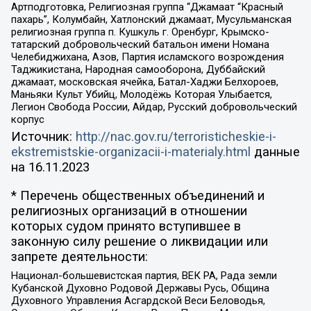
Артподготовка, Религиозная группа “Джамаат “Красный
пахарь”, Колумбайн, Хатлонский джамаат, Мусульманская
религиозная группа п. Кушкуль г. Оренбург, Крымско-
татарский добровольческий батальон имени Номана
Челебиджихана, Азов, Партия исламского возрождения
Таджикистана, Народная самооборона, Дуббайский
джамаат, московская ячейка, Батал-Хаджи Белхороев,
Маньяки Культ Убийц, Молодёжь Которая Улыбается,
Легион Свобода России, Айдар, Русский добровольческий
корпус
Источник:
http://nac.gov.ru/terroristicheskie-i-
ekstremistskie-organizacii-i-materialy.html
данные
на
16.11.2023
* Перечень общественных объединений и
религиозных организаций в отношении
которых судом принято вступившее в
законную силу решение о ликвидации или
запрете деятельности:
Национал-большевистская партия, ВЕК РА, Рада земли
Кубанской Духовно Родовой Державы Русь, Община
Духовного Управления Асгардской Веси Беловодья,