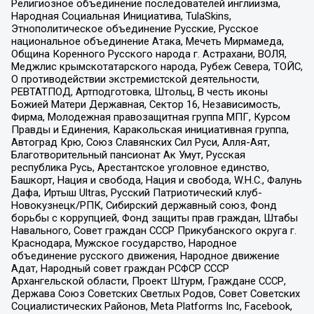
Религиозное объединение последователей инглиизма,
Народная Социальная Инициатива, TulaSkins,
Этнополитическое объединение Русские, Русское
национальное объединение Атака, Мечеть Мирмамеда,
Община Коренного Русского народа г. Астрахани, ВОЛЯ,
Меджлис крымскотатарского народа, Рубеж Севера, ТОЙС,
О противодействии экстремистской деятельности,
РЕВТАТПОД, Артподготовка, Штольц, В честь иконы
Божией Матери Державная, Сектор 16, Независимость,
Фирма, Молодежная правозащитная группа МПГ, Курсом
Правды и Единения, Каракольская инициативная группа,
Автоград Крю, Союз Славянских Сил Руси, Алля-Аят,
Благотворительный пансионат Ак Умут, Русская
республика Русь, Арестантское уголовное единство,
Башкорт, Нация и свобода, Нация и свобода, W.H.С., Фалунь
Дафа, Иртыш Ultras, Русский Патриотический клуб-
Новокузнецк/РПК, Сибирский державный союз, Фонд
борьбы с коррупцией, Фонд защиты прав граждан, Штабы
Навального, Совет граждан СССР Прикубанского округа г.
Краснодара, Мужское государство, Народное
объединение русского движения, Народное движение
Адат, Народный совет граждан РСФСР СССР
Архангельской области, Проект Штурм, Граждане СССР,
Держава Союз Советских Светлых Родов, Совет Советских
Социалистических Районов, Meta Platforms Inc, Facebook,