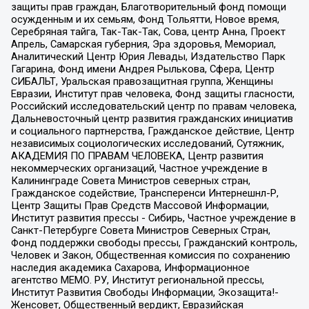
защиты прав граждан, Благотворительный фонд помощи
осужденным и их семьям, Фонд Тольятти, Новое время,
Серебряная тайга, Так-Так-Так, Сова, центр Анна, Проект
Апрель, Самарская губерния, Эра здоровья, Мемориал,
Аналитический Центр Юрия Левады, Издательство Парк
Гагарина, Фонд имени Андрея Рылькова, Сфера, Центр
СИБАЛЬТ, Уральская правозащитная группа, Женщины
Евразии, Институт прав человека, Фонд защиты гласности,
Российский исследовательский центр по правам человека,
Дальневосточный центр развития гражданских инициатив
и социального партнерства, Гражданское действие, Центр
независимых социологических исследований, Сутяжник,
АКАДЕМИЯ ПО ПРАВАМ ЧЕЛОВЕКА, Центр развития
некоммерческих организаций, Частное учреждение в
Калининграде Совета Министров северных стран,
Гражданское содействие, Трансперенси Интернешнл-Р,
Центр Защиты Прав Средств Массовой Информации,
Институт развития прессы - Сибирь, Частное учреждение в
Санкт-Петербурге Совета Министров Северных Стран,
Фонд поддержки свободы прессы, Гражданский контроль,
Человек и Закон, Общественная комиссия по сохранению
наследия академика Сахарова, Информационное
агентство МЕМО. РУ, Институт региональной прессы,
Институт Развития Свободы Информации, Экозащита!-
Женсовет, Общественный вердикт, Евразийская