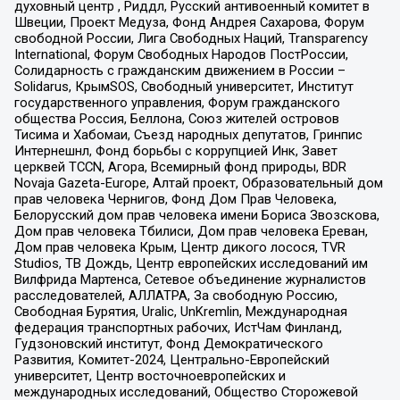
духовный центр , Риддл, Русский антивоенный комитет в
Швеции, Проект Медуза, Фонд Андрея Сахарова, Форум
свободной России, Лига Свободных Наций, Transparеncy
International, Форум Свободных Народов ПостРоссии,
Солидарность с гражданским движением в России –
Solidarus, КрымSOS, Свободный университет, Институт
государственного управления, Форум гражданского
общества Россия, Беллона, Союз жителей островов
Тисима и Хабомаи, Съезд народных депутатов, Гринпис
Интернешнл, Фонд борьбы с коррупцией Инк, Завет
церквей TCCN, Агора, Всемирный фонд природы, BDR
Novaja Gazeta-Europe, Алтай проект, Образовательный дом
прав человека Чернигов, Фонд Дом Прав Человека,
Белорусский дом прав человека имени Бориса Звозскова,
Дом прав человека Тбилиси, Дом прав человека Ереван,
Дом прав человека Крым, Центр дикого лосося, TVR
Studios, ТВ Дождь, Центр европейских исследований им
Вилфрида Мартенса, Сетевое объединение журналистов
расследователей, АЛЛАТРА, За свободную Россию,
Свободная Бурятия, Uralic, UnKremlin, Международная
федерация транспортных рабочих, ИстЧам Финланд,
Гудзоновский институт, Фонд Демократического
Развития, Комитет-2024, Центрально-Европейский
университет, Центр восточноевропейских и
международных исследований, Общество Сторожевой