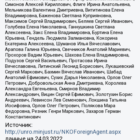
Симонов Алексей Кириллович, Флиге Ирина Анатольевна,
Мельникова Валентина Дмитриевна, Вититинова Елена
Владимировна, Баженова Светлана Куприяновна,
Максимов Сергей Владимирович, Беляев Сергей Иванович,
Голубева Елена Николаевна, Ганнушкина Светлана
Алексеевна, Закс Елена Владимировна, Буртина Елена
Юрьевна, Гендель Людмила Залмановна, Кокорина
Екатерина Алексеевна, Шуманов Илья Вячеславович,
Арапова Галина Юрьевна, Свечников Анатолий Мариевич,
Прохоров Вадим Юрьевич, Шахова Елена Владимировна,
Подузов Сергей Васильевич, Протасова Ирина
Вячеславовна, Литинский Леонид Борисович, Лукашевский
Сергей Маркович, Бахмин Вячеслав Иванович, Шабад
Анатолий Ефимович, Сухих Дарья Николаевна, Орлов Олег
Петрович, Добровольская Анна Дмитриевна, Королева
Александра Евгеньевна, Смирнов Владимир
Александрович, Вицин Сергей Ефимович, Золотухин Борис
Андреевич, Левинсон Лев Семенович, Локшина Татьяна
Иосифовна, Орлов Олег Петрович, Полякова Мара
Федоровна, Резник Генри Маркович, Захаров Герман
Константинович
Источник:
http://unro.minjust.ru/NKOForeignAgent.aspx
данные на
24.03.2022