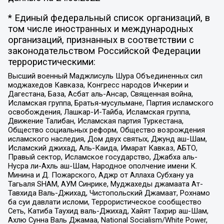
* Единый федеральный список организаций, в
том числе иностранных и международных
организаций, признанных в соответствии с
законодательством Российской Федерации
террористическими:
Высший военный Маджлисуль Шура Объединенных сил
моджахедов Кавказа, Конгресс народов Ичкерии и
Дагестана, База, Асбат аль-Ансар, Священная война,
Исламская группа, Братья-мусульмане, Партия исламского
освобождения, Лашкар-И-Тайба, Исламская группа,
Движение Талибан, Исламская партия Туркестана,
Общество социальных реформ, Общество возрождения
исламского наследия, Дом двух святых, Джунд аш-Шам,
Исламский джихад, Аль-Каида, Имарат Кавказ, АБТО,
Правый сектор, Исламское государство, Джабха аль-
Нусра ли-Ахль аш-Шам, Народное ополчение имени К.
Минина и Д. Пожарского, Аджр от Аллаха Субхану уа
Тагьаля SHAM, АУМ Синрике, Муджахеды джамаата Ат-
Тавхида Валь-Джихад, Чистопольский Джамаат, Рохнамо
ба суи давлати исломи, Террористическое сообщество
Сеть, Катиба Таухид валь-Джихад, Хайят Тахрир аш-Шам,
Ахлю Сунна Валь Джамаа, National Socialism/White Power,