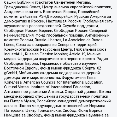
башни, Библии и трактатов Свидетелей Иеговы,
Гражданский Совет, Центр анализа европейской политики,
Академическая сеть Восточная Европа, Российский
комитет действия, РЭНД корпорейшн, Русская Америка за
демократию в России, Настоящая Россия, Глобальная сеть
журналистов-расследователей, Служба поддержки,
Свободная Россия Берлин, Свободная Россия Северный
Рейн-Вестфалия, Фонд глобальной помощи, Антивоенный
комитет России, Russie-Libertes, La Asocicion de Rusos
Libres, Союз за возвращение Северных территорий,
Крымскотатарский Ресурсный Центр, Глобальный союз
IndustriALL, Russian Election Monitor, Article 19, Мнение
медиа, Федерация анархического черного креста, Радио
Свободная Европа, Германское общество изучения
Восточной Европы, Фонд имени Фридриха Эберта, XZ
gGmbH, Мобильная академия поддержки гендерной
демократии и миротворчества, Форум имени Льва
Копелева, American Councils for International Education,
Cultural Vistas, Institute of International Education,
Антивоенное движение Антальи, Открытый диалог, Школа
международных отношений и государственной политики
им Питера Мунка, Российско-канадский демократический
альянс, Школа международных отношений им Нормана
Патерсона, Центр Гражданских Свобод, Фонд Бориса
Немцова за Свободу, Фонд имени Фридриха Науманна за