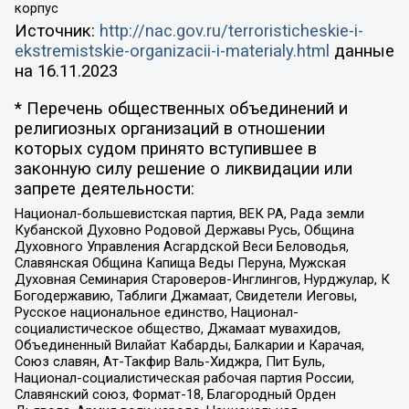
корпус
Источник:
http://nac.gov.ru/terroristicheskie-i-
ekstremistskie-organizacii-i-materialy.html
данные
на
16.11.2023
* Перечень общественных объединений и
религиозных организаций в отношении
которых судом принято вступившее в
законную силу решение о ликвидации или
запрете деятельности:
Национал-большевистская партия, ВЕК РА, Рада земли
Кубанской Духовно Родовой Державы Русь, Община
Духовного Управления Асгардской Веси Беловодья,
Славянская Община Капища Веды Перуна, Мужская
Духовная Семинария Староверов-Инглингов, Нурджулар, К
Богодержавию, Таблиги Джамаат, Свидетели Иеговы,
Русское национальное единство, Национал-
социалистическое общество, Джамаат мувахидов,
Объединенный Вилайат Кабарды, Балкарии и Карачая,
Союз славян, Ат-Такфир Валь-Хиджра, Пит Буль,
Национал-социалистическая рабочая партия России,
Славянский союз, Формат-18, Благородный Орден