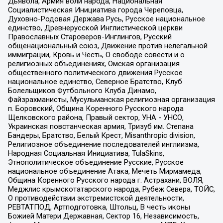
Дьявола, Армия воли народа, Национальная
Социалистическая Инициатива города Череповца,
Духовно-Родовая Держава Русь, Русское национальное
единство, Древнерусской Инглистической церкви
Православных Староверов-Инглингов, Русский
общенациональный союз, Движение против нелегальной
иммиграции, Кровь и Честь, О свободе совести и о
религиозных объединениях, Омская организация
общественного политического движения Русское
национальное единство, Северное Братство, Клуб
Болельщиков Футбольного Клуба Динамо,
Файзрахманисты, Мусульманская религиозная организация
п. Боровский, Община Коренного Русского народа
Щелковского района, Правый сектор, УНА - УНСО,
Украинская повстанческая армия, Тризуб им. Степана
Бандеры, Братство, Белый Крест, Misanthropic division,
Религиозное объединение последователей инглиизма,
Народная Социальная Инициатива, TulaSkins,
Этнополитическое объединение Русские, Русское
национальное объединение Атака, Мечеть Мирмамеда,
Община Коренного Русского народа г. Астрахани, ВОЛЯ,
Меджлис крымскотатарского народа, Рубеж Севера, ТОЙС,
О противодействии экстремистской деятельности,
РЕВТАТПОД, Артподготовка, Штольц, В честь иконы
Божией Матери Державная, Сектор 16, Независимость,