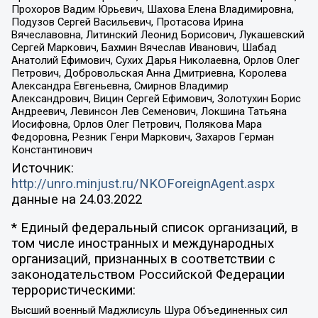
Прохоров Вадим Юрьевич, Шахова Елена Владимировна,
Подузов Сергей Васильевич, Протасова Ирина
Вячеславовна, Литинский Леонид Борисович, Лукашевский
Сергей Маркович, Бахмин Вячеслав Иванович, Шабад
Анатолий Ефимович, Сухих Дарья Николаевна, Орлов Олег
Петрович, Добровольская Анна Дмитриевна, Королева
Александра Евгеньевна, Смирнов Владимир
Александрович, Вицин Сергей Ефимович, Золотухин Борис
Андреевич, Левинсон Лев Семенович, Локшина Татьяна
Иосифовна, Орлов Олег Петрович, Полякова Мара
Федоровна, Резник Генри Маркович, Захаров Герман
Константинович
Источник:
http://unro.minjust.ru/NKOForeignAgent.aspx
данные на
24.03.2022
* Единый федеральный список организаций, в
том числе иностранных и международных
организаций, признанных в соответствии с
законодательством Российской Федерации
террористическими:
Высший военный Маджлисуль Шура Объединенных сил