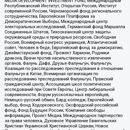
MEDIA DEVELOPMENT INVESTMENT FUND, Международный
Республиканский Институт, Открытая Россия, Институт
современной России, Черноморский фонд регионального
сотрудничества, Европейская Платформа за
Демократические Выборы, Международный центр
электоральных исследований, Германский фонд Маршалла
Соединенных Штатов, Тихоокеанский центр защиты
окружающей среды и природных ресурсов, Свободная
Россия, Всемирный конгресс украинцев, Атлантический
совет, Человек в беде, Европейский фонд за демократию,
Джеймстаунский фонд, Прожект Хармони, Родники
дракона, Врачи против насильственного извлечения
органов, Фалунь Дафа, Друзья Фалуньгун, Фалуньгун,
Коалиция по расследованию преследования в отношении
Фалуньгун в Китае, Всемирная организация по
расследованию преследований Фалуньгун, Пражский
гражданский центр, Ассоциация школ политических
исследований при Совете Европы, Центр либеральной
современности, Форум русскоязычных европейцев,
Немецко-русский обмен, Бард колледж, Европейский
выбор, Фонд Ходорковского, Оксфордский российский
фонд, Фонд Будущее России, Компания свободы
информации, Проект Медиа, Международное партнерство
за права человека, Духовное Управление Евангельских
Христиан Украинской Христианской Церкви, Новое