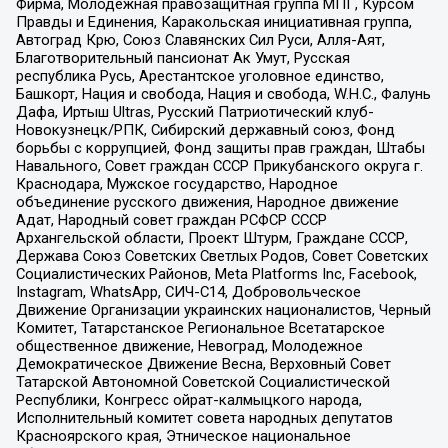
Фирма, Молодежная правозащитная группа МПГ, Курсом
Правды и Единения, Каракольская инициативная группа,
Автоград Крю, Союз Славянских Сил Руси, Алля-Аят,
Благотворительный пансионат Ак Умут, Русская
республика Русь, Арестантское уголовное единство,
Башкорт, Нация и свобода, Нация и свобода, W.H.С., Фалунь
Дафа, Иртыш Ultras, Русский Патриотический клуб-
Новокузнецк/РПК, Сибирский державный союз, Фонд
борьбы с коррупцией, Фонд защиты прав граждан, Штабы
Навального, Совет граждан СССР Прикубанского округа г.
Краснодара, Мужское государство, Народное
объединение русского движения, Народное движение
Адат, Народный совет граждан РСФСР СССР
Архангельской области, Проект Штурм, Граждане СССР,
Держава Союз Советских Светлых Родов, Совет Советских
Социалистических Районов, Meta Platforms Inc, Facebook,
Instagram, WhatsApp, СИЧ-С14, Добровольческое
Движение Организации украинских националистов, Черный
Комитет, Татарстанское Региональное Всетатарское
общественное движение, Невоград, Молодежное
Демократическое Движение Весна, Верховный Совет
Татарской Автономной Советской Социалистической
Республики, Конгресс ойрат-калмыцкого народа,
Исполнительный комитет совета народных депутатов
Красноярского края, Этническое национальное