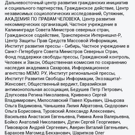
Дальневосточный центр развития гражданских инициатив
и социального партнерства, Гражданское действие, Центр
независимых социологических исследований, Сутяжник,
АКАДЕМИЯ ПО ПРАВАМ ЧЕЛОВЕКА, Центр развития
некоммерческих организаций, Частное учреждение в
Калининграде Совета Министров северных стран,
Гражданское содействие, Трансперенси Интернешнл-Р,
Центр Защиты Прав Средств Массовой Информации,
Институт развития прессы - Сибирь, Частное учреждение в
Санкт-Петербурге Совета Министров Северных Стран,
Фонд поддержки свободы прессы, Гражданский контроль,
Человек и Закон, Общественная комиссия по сохранению
наследия академика Сахарова, Информационное
агентство МЕМО. РУ, Институт региональной прессы,
Институт Развития Свободы Информации, Экозащита!-
Женсовет, Общественный вердикт, Евразийская
антимонопольная ассоциация, Бедушев Петр Петрович,
Дзугкоева Регина Николаевна, Кривенко Сергей
Владимирович, Милославский Павел Юрьевич, Шнырова
Ольга Вадимовна, Чанышева Лилия Айратовна, Сидорович
Ольга Борисовна, Туровский Александр Алексеевич,
Васильева Анастасия Евгеньевна, Ривина Анна Валерьевна,
Бойко Анатолий Николаевич, Дугин Сергей Георгиевич,
Пивоваров Андрей Сергеевич, Аверин Виталий Евгеньевич,
Барахоев Магомед Бекханович, Шарипков Олег