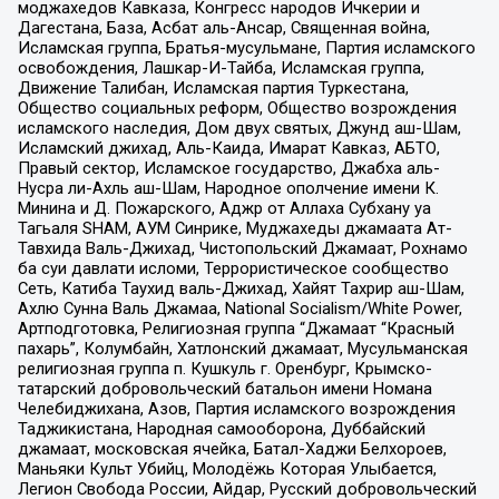
моджахедов Кавказа, Конгресс народов Ичкерии и
Дагестана, База, Асбат аль-Ансар, Священная война,
Исламская группа, Братья-мусульмане, Партия исламского
освобождения, Лашкар-И-Тайба, Исламская группа,
Движение Талибан, Исламская партия Туркестана,
Общество социальных реформ, Общество возрождения
исламского наследия, Дом двух святых, Джунд аш-Шам,
Исламский джихад, Аль-Каида, Имарат Кавказ, АБТО,
Правый сектор, Исламское государство, Джабха аль-
Нусра ли-Ахль аш-Шам, Народное ополчение имени К.
Минина и Д. Пожарского, Аджр от Аллаха Субхану уа
Тагьаля SHAM, АУМ Синрике, Муджахеды джамаата Ат-
Тавхида Валь-Джихад, Чистопольский Джамаат, Рохнамо
ба суи давлати исломи, Террористическое сообщество
Сеть, Катиба Таухид валь-Джихад, Хайят Тахрир аш-Шам,
Ахлю Сунна Валь Джамаа, National Socialism/White Power,
Артподготовка, Религиозная группа “Джамаат “Красный
пахарь”, Колумбайн, Хатлонский джамаат, Мусульманская
религиозная группа п. Кушкуль г. Оренбург, Крымско-
татарский добровольческий батальон имени Номана
Челебиджихана, Азов, Партия исламского возрождения
Таджикистана, Народная самооборона, Дуббайский
джамаат, московская ячейка, Батал-Хаджи Белхороев,
Маньяки Культ Убийц, Молодёжь Которая Улыбается,
Легион Свобода России, Айдар, Русский добровольческий