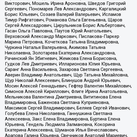
Викторович, Мошель Ирина Ароновна, Шведов Григорий
Сергеевич, Пономарев Лев Александрович, Каргалицкий
Борис Юльевич, Созаев Валерий Валерьевич, Исламов
Тимур Рифгатович, Романова Ольга Евгеньевна, Щаров
Сергей Алексадрович, Цирульников Борис Альбертович,
Гасан Ольга Павловна, Паутов Юрий Анатольевич,
Верховский Александр Маркович, Пислакова-Паркер
Марина Петровна, Кочеткова Татьяна Владимировна,
Чуркина Наталья Валерьевна, Акимова Татьяна
Николаевна, Золотарева Екатерина Александровна,
Рачинский Ян Збигневич, Жемкова Елена Борисовна,
Гудков Лев Дмитриевич, Илларионова Юлия Юрьевна,
Саранг Анна Васильевна, Захарова Светлана Сергеевна,
Аверин Владимир Анатольевич, Щур Татьяна Михайловна,
Щур Николай Алексеевич, Блинушов Андрей Юрьевич,
Мосин Алексей Геннадьевич, Гефтер Валентин Михайлович,
Симонов Алексей Кириллович, Флиге Ирина Анатольевна,
Мельникова Валентина Дмитриевна, Вититинова Елена
Владимировна, Баженова Светлана Куприяновна,
Максимов Сергей Владимирович, Беляев Сергей Иванович,
Голубева Елена Николаевна, Ганнушкина Светлана
Алексеевна, Закс Елена Владимировна, Буртина Елена
Юрьевна, Гендель Людмила Залмановна, Кокорина
Екатерина Алексеевна, Шуманов Илья Вячеславович,
Арапова Галина Юрьевна, Свечников Анатолий Мариевич,