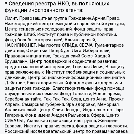
* Сведения реестра НКО, выполняющих
функции иностранного агента:
Лилит, Правозащитная группа Гражданин.Армия.Право,
Нижегородский центр немецкой и европейской культуры,
Центр гендерных исследований, Фонд защиты прав
граждан Штаб, Институт права и публичной политики,
Фонд борьбы с коррупцией, Альянс врачей,
НАСИЛИЮ.НЕТ, Мы против СПИДа, СВЕЧА, Гуманитарное
действие, Открытый Петербург, Лига Избирателей,
Правовая инициатива, Гражданский Союз, Хасдей
Ерушалаим, Центр поддержки и содействия развитию
средств массовой информации, Горячая Линия, В защиту
прав заключенных, Институт глобализации и социальных
движений, Центр социально-информационных инициатив
Действие, Благотворительный фонд охраны здоровья и
защиты прав граждан, Благотворительный фонд помощи
осужденным и их семьям, Фонд Тольятти, Новое время,
Серебряная тайга, Так-Так-Так, Сова, центр Анна, Проект
Апрель, Самарская губерния, Эра здоровья, Мемориал,
Аналитический Центр Юрия Левады, Издательство Парк
Гагарина, Фонд имени Андрея Рылькова, Сфера, Центр
СИБАЛЬТ, Уральская правозащитная группа, Женщины
Евразии, Институт прав человека, Фонд защиты гласности,
Российский исследовательский центр по правам человека,