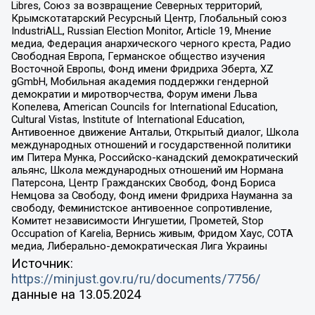
Libres, Союз за возвращение Северных территорий,
Крымскотатарский Ресурсный Центр, Глобальный союз
IndustriALL, Russian Election Monitor, Article 19, Мнение
медиа, Федерация анархического черного креста, Радио
Свободная Европа, Германское общество изучения
Восточной Европы, Фонд имени Фридриха Эберта, XZ
gGmbH, Мобильная академия поддержки гендерной
демократии и миротворчества, Форум имени Льва
Копелева, American Councils for International Education,
Cultural Vistas, Institute of International Education,
Антивоенное движение Антальи, Открытый диалог, Школа
международных отношений и государственной политики
им Питера Мунка, Российско-канадский демократический
альянс, Школа международных отношений им Нормана
Патерсона, Центр Гражданских Свобод, Фонд Бориса
Немцова за Свободу, Фонд имени Фридриха Науманна за
свободу, Феминистское антивоенное сопротивление,
Комитет независимости Ингушетии, Прометей, Stop
Occupation of Karelia, Вернись живым, Фридом Хаус, СОТА
медиа, Либерально-демократическая Лига Украины
Источник:
https://minjust.gov.ru/ru/documents/7756/
данные на
13.05.2024