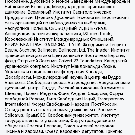
Поколение, Духовное Учебное Заведение Международный
Библейский Колледж, Международное христианское
движение, Всемирный Институт Саентологических
Предприятий, Церковь Духовной Технологии, Европейская
сеть организаций по наблюдению за выборами,
Республика Польша, СВОБОДНЫЙ ИДЕЛЬ-УРАЛ,
Ассоциация развития журналистики, IStories fonds,
Королевский Институт Международных Отношений,
КРИМСЬКА ПРАВОЗАХИСНА ГРУПА, Фонд имени Генриха
Бёлля, Stichting Bellingcat, Bellingcat Ltd, The Insider, Институт
правовой инициативы Центральной и Восточной Европы,
Фонд Открытой Эстонии, Calvert 22 Foundation, Канадский
украинский конгресс, Институт Макдональда-Лорье,
Украинская национальная федерация Канады,
Декабристы, Международный научный центр им Вудро
Вильсона, Свободная пресса, Возрождение, Всеукраинский
духовный центр , Риддл, Русский антивоенный комитет в
Швеции, Проект Медуза, Фонд Андрея Сахарова, Форум
свободной России, Лига Свободных Наций, Transparеncy
International, Форум Свободных Народов ПостРоссии,
Солидарность с гражданским движением в России –
Solidarus, КрымSOS, Свободный университет, Институт
государственного управления, Форум гражданского
общества Россия, Беллона, Союз жителей островов
Тисима и Хабомаи, Съезд народных депутатов, Гринпис