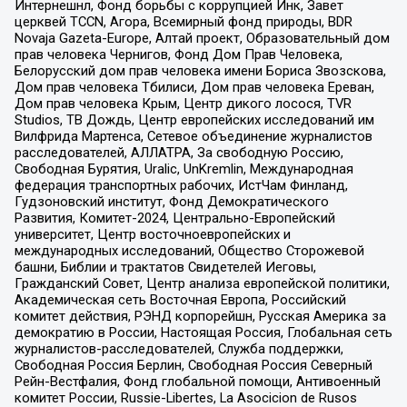
Интернешнл, Фонд борьбы с коррупцией Инк, Завет
церквей TCCN, Агора, Всемирный фонд природы, BDR
Novaja Gazeta-Europe, Алтай проект, Образовательный дом
прав человека Чернигов, Фонд Дом Прав Человека,
Белорусский дом прав человека имени Бориса Звозскова,
Дом прав человека Тбилиси, Дом прав человека Ереван,
Дом прав человека Крым, Центр дикого лосося, TVR
Studios, ТВ Дождь, Центр европейских исследований им
Вилфрида Мартенса, Сетевое объединение журналистов
расследователей, АЛЛАТРА, За свободную Россию,
Свободная Бурятия, Uralic, UnKremlin, Международная
федерация транспортных рабочих, ИстЧам Финланд,
Гудзоновский институт, Фонд Демократического
Развития, Комитет-2024, Центрально-Европейский
университет, Центр восточноевропейских и
международных исследований, Общество Сторожевой
башни, Библии и трактатов Свидетелей Иеговы,
Гражданский Совет, Центр анализа европейской политики,
Академическая сеть Восточная Европа, Российский
комитет действия, РЭНД корпорейшн, Русская Америка за
демократию в России, Настоящая Россия, Глобальная сеть
журналистов-расследователей, Служба поддержки,
Свободная Россия Берлин, Свободная Россия Северный
Рейн-Вестфалия, Фонд глобальной помощи, Антивоенный
комитет России, Russie-Libertes, La Asocicion de Rusos