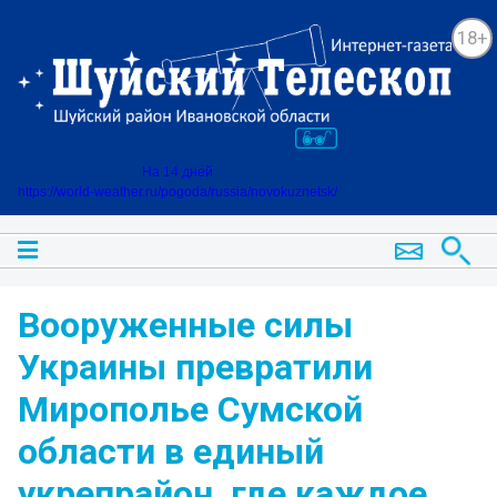
18+
На 14 дней
https://world-weather.ru/pogoda/russia/novokuznetsk/
Вооруженные силы
Украины превратили
Мирополье Сумской
области в единый
укрепрайон, где каждое