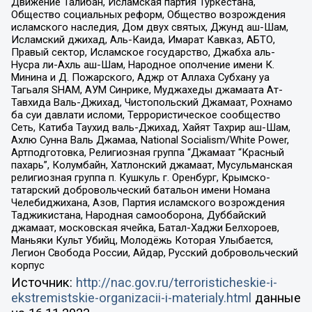
Движение Талибан, Исламская партия Туркестана,
Общество социальных реформ, Общество возрождения
исламского наследия, Дом двух святых, Джунд аш-Шам,
Исламский джихад, Аль-Каида, Имарат Кавказ, АБТО,
Правый сектор, Исламское государство, Джабха аль-
Нусра ли-Ахль аш-Шам, Народное ополчение имени К.
Минина и Д. Пожарского, Аджр от Аллаха Субхану уа
Тагьаля SHAM, АУМ Синрике, Муджахеды джамаата Ат-
Тавхида Валь-Джихад, Чистопольский Джамаат, Рохнамо
ба суи давлати исломи, Террористическое сообщество
Сеть, Катиба Таухид валь-Джихад, Хайят Тахрир аш-Шам,
Ахлю Сунна Валь Джамаа, National Socialism/White Power,
Артподготовка, Религиозная группа “Джамаат “Красный
пахарь”, Колумбайн, Хатлонский джамаат, Мусульманская
религиозная группа п. Кушкуль г. Оренбург, Крымско-
татарский добровольческий батальон имени Номана
Челебиджихана, Азов, Партия исламского возрождения
Таджикистана, Народная самооборона, Дуббайский
джамаат, московская ячейка, Батал-Хаджи Белхороев,
Маньяки Культ Убийц, Молодёжь Которая Улыбается,
Легион Свобода России, Айдар, Русский добровольческий
корпус
Источник:
http://nac.gov.ru/terroristicheskie-i-
ekstremistskie-organizacii-i-materialy.html
данные