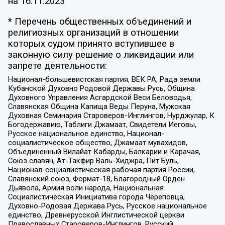
на
16.11.2023
* Перечень общественных объединений и
религиозных организаций в отношении
которых судом принято вступившее в
законную силу решение о ликвидации или
запрете деятельности:
Национал-большевистская партия, ВЕК РА, Рада земли
Кубанской Духовно Родовой Державы Русь, Община
Духовного Управления Асгардской Веси Беловодья,
Славянская Община Капища Веды Перуна, Мужская
Духовная Семинария Староверов-Инглингов, Нурджулар, К
Богодержавию, Таблиги Джамаат, Свидетели Иеговы,
Русское национальное единство, Национал-
социалистическое общество, Джамаат мувахидов,
Объединенный Вилайат Кабарды, Балкарии и Карачая,
Союз славян, Ат-Такфир Валь-Хиджра, Пит Буль,
Национал-социалистическая рабочая партия России,
Славянский союз, Формат-18, Благородный Орден
Дьявола, Армия воли народа, Национальная
Социалистическая Инициатива города Череповца,
Духовно-Родовая Держава Русь, Русское национальное
единство, Древнерусской Инглистической церкви
Православных Староверов-Инглингов, Русский