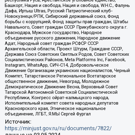
республика Русь, Арестантское уголовное единство,
Башкорт, Нация и свобода, Нация и свобода, W.H.С., Фалунь
Дафа, Иртыш Ultras, Русский Патриотический клуб-
Новокузнецк/РПК, Сибирский державный союз, Фонд
борьбы с коррупцией, Фонд защиты прав граждан, Штабы
Навального, Совет граждан СССР Прикубанского округа г.
Краснодара, Мужское государство, Народное
объединение русского движения, Народное движение
Адат, Народный совет граждан РСФСР СССР
Архангельской области, Проект Штурм, Граждане СССР,
Держава Союз Советских Светлых Родов, Совет Советских
Социалистических Районов, Meta Platforms Inc, Facebook,
Instagram, WhatsApp, СИЧ-С14, Добровольческое
Движение Организации украинских националистов, Черный
Комитет, Татарстанское Региональное Всетатарское
общественное движение, Невоград, Молодежное
Демократическое Движение Весна, Верховный Совет
Татарской Автономной Советской Социалистической
Республики, Конгресс ойрат-калмыцкого народа,
Исполнительный комитет совета народных депутатов
Красноярского края, Этническое национальное
объединение, ЛГБТ, Я.МЫ Сергей Фургал
Источник:
https://minjust.gov.ru/ru/documents/7822/
данные на
03.05.2024