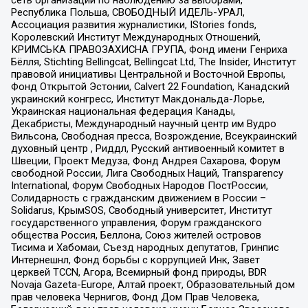
Республика Польша, СВОБОДНЫЙ ИДЕЛЬ-УРАЛ,
Ассоциация развития журналистики, IStories fonds,
Королевский Институт Международных Отношений,
КРИМСЬКА ПРАВОЗАХИСНА ГРУПА, Фонд имени Генриха
Бёлля, Stichting Bellingcat, Bellingcat Ltd, The Insider, Институт
правовой инициативы Центральной и Восточной Европы,
Фонд Открытой Эстонии, Calvert 22 Foundation, Канадский
украинский конгресс, Институт Макдональда-Лорье,
Украинская национальная федерация Канады,
Декабристы, Международный научный центр им Вудро
Вильсона, Свободная пресса, Возрождение, Всеукраинский
духовный центр , Риддл, Русский антивоенный комитет в
Швеции, Проект Медуза, Фонд Андрея Сахарова, Форум
свободной России, Лига Свободных Наций, Transparеncy
International, Форум Свободных Народов ПостРоссии,
Солидарность с гражданским движением в России –
Solidarus, КрымSOS, Свободный университет, Институт
государственного управления, Форум гражданского
общества Россия, Беллона, Союз жителей островов
Тисима и Хабомаи, Съезд народных депутатов, Гринпис
Интернешнл, Фонд борьбы с коррупцией Инк, Завет
церквей TCCN, Агора, Всемирный фонд природы, BDR
Novaja Gazeta-Europe, Алтай проект, Образовательный дом
прав человека Чернигов, Фонд Дом Прав Человека,