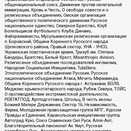
общенациональный союз, Движение против нелегальной
иммиграции, Кровь и Честь, О свободе совести и о
религиозных объединениях, Омская организация
общественного политического движения Русское
национальное единство, Северное Братство, Клуб
Болельщиков Футбольного Клуба Динамо,
Файзрахманисты, Мусульманская религиозная организация
п. Боровский, Община Коренного Русского народа
Щелковского района, Правый сектор, УНА - УНСО,
Украинская повстанческая армия, Тризуб им. Степана
Бандеры, Братство, Белый Крест, Misanthropic division,
Религиозное объединение последователей инглиизма,
Народная Социальная Инициатива, TulaSkins,
Этнополитическое объединение Русские, Русское
национальное объединение Атака, Мечеть Мирмамеда,
Община Коренного Русского народа г. Астрахани, ВОЛЯ,
Меджлис крымскотатарского народа, Рубеж Севера, ТОЙС,
О противодействии экстремистской деятельности,
РЕВТАТПОД, Артподготовка, Штольц, В честь иконы
Божией Матери Державная, Сектор 16, Независимость,
Фирма, Молодежная правозащитная группа МПГ, Курсом
Правды и Единения, Каракольская инициативная группа,
Автоград Крю, Союз Славянских Сил Руси, Алля-Аят,
Благотворительный пансионат Ак Умут, Русская