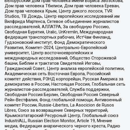
Белорусский дом прав человека имени Бориса Звозскова,
Дом прав человека Тбилиси, Дом прав человека Ереван,
Дом прав человека Крым, Центр дикого лосося, TVR
Studios, ТВ Дождь, Центр европейских исследований им
Вилфрида Мартенса, Сетевое объединение журналистов
расследователей, АЛЛАТРА, За свободную Россию,
Свободная Бурятия, Uralic, UnKremlin, Международная
федерация транспортных рабочих, ИстЧам Финланд,
Гудзоновский институт, Фонд Демократического
Развития, Комитет-2024, Центрально-Европейский
университет, Центр восточноевропейских и
международных исследований, Общество Сторожевой
башни, Библии и трактатов Свидетелей Иеговы,
Гражданский Совет, Центр анализа европейской политики,
Академическая сеть Восточная Европа, Российский
комитет действия, РЭНД корпорейшн, Русская Америка за
демократию в России, Настоящая Россия, Глобальная сеть
журналистов-расследователей, Служба поддержки,
Свободная Россия Берлин, Свободная Россия Северный
Рейн-Вестфалия, Фонд глобальной помощи, Антивоенный
комитет России, Russie-Libertes, La Asocicion de Rusos
Libres, Союз за возвращение Северных территорий,
Крымскотатарский Ресурсный Центр, Глобальный союз
IndustriALL, Russian Election Monitor, Article 19, Мнение
медиа, Федерация анархического черного креста, Радио