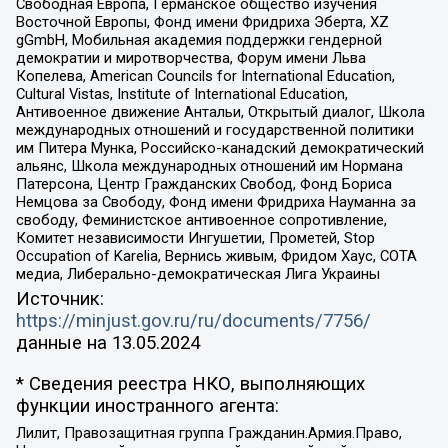
Свободная Европа, Германское общество изучения
Восточной Европы, Фонд имени Фридриха Эберта, XZ
gGmbH, Мобильная академия поддержки гендерной
демократии и миротворчества, Форум имени Льва
Копелева, American Councils for International Education,
Cultural Vistas, Institute of International Education,
Антивоенное движение Антальи, Открытый диалог, Школа
международных отношений и государственной политики
им Питера Мунка, Российско-канадский демократический
альянс, Школа международных отношений им Нормана
Патерсона, Центр Гражданских Свобод, Фонд Бориса
Немцова за Свободу, Фонд имени Фридриха Науманна за
свободу, Феминистское антивоенное сопротивление,
Комитет независимости Ингушетии, Прометей, Stop
Occupation of Karelia, Вернись живым, Фридом Хаус, СОТА
медиа, Либерально-демократическая Лига Украины
Источник:
https://minjust.gov.ru/ru/documents/7756/
данные на
13.05.2024
* Сведения реестра НКО, выполняющих
функции иностранного агента:
Лилит, Правозащитная группа Гражданин.Армия.Право,