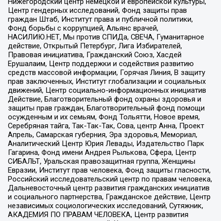
Нижегородский центр немецкой и европейской культуры,
Центр гендерных исследований, Фонд защиты прав
граждан Штаб, Институт права и публичной политики,
Фонд борьбы с коррупцией, Альянс врачей,
НАСИЛИЮ.НЕТ, Мы против СПИДа, СВЕЧА, Гуманитарное
действие, Открытый Петербург, Лига Избирателей,
Правовая инициатива, Гражданский Союз, Хасдей
Ерушалаим, Центр поддержки и содействия развитию
средств массовой информации, Горячая Линия, В защиту
прав заключенных, Институт глобализации и социальных
движений, Центр социально-информационных инициатив
Действие, Благотворительный фонд охраны здоровья и
защиты прав граждан, Благотворительный фонд помощи
осужденным и их семьям, Фонд Тольятти, Новое время,
Серебряная тайга, Так-Так-Так, Сова, центр Анна, Проект
Апрель, Самарская губерния, Эра здоровья, Мемориал,
Аналитический Центр Юрия Левады, Издательство Парк
Гагарина, Фонд имени Андрея Рылькова, Сфера, Центр
СИБАЛЬТ, Уральская правозащитная группа, Женщины
Евразии, Институт прав человека, Фонд защиты гласности,
Российский исследовательский центр по правам человека,
Дальневосточный центр развития гражданских инициатив
и социального партнерства, Гражданское действие, Центр
независимых социологических исследований, Сутяжник,
АКАДЕМИЯ ПО ПРАВАМ ЧЕЛОВЕКА, Центр развития