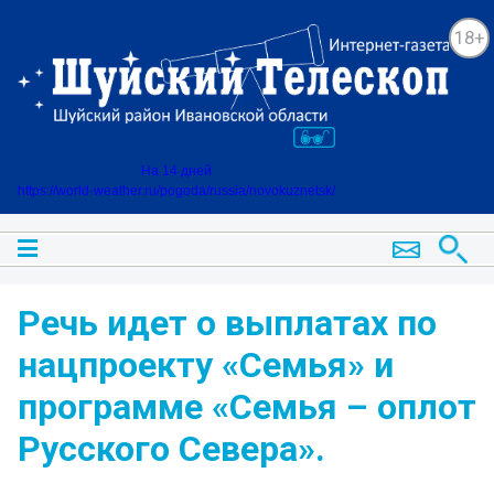
18+
На 14 дней
https://world-weather.ru/pogoda/russia/novokuznetsk/
Речь идет о выплатах по
нацпроекту «Семья» и
программе «Семья – оплот
Русского Севера».