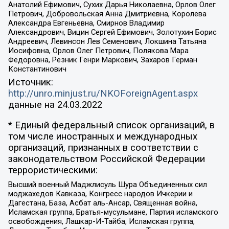
Анатолий Ефимович, Сухих Дарья Николаевна, Орлов Олег
Петрович, Добровольская Анна Дмитриевна, Королева
Александра Евгеньевна, Смирнов Владимир
Александрович, Вицин Сергей Ефимович, Золотухин Борис
Андреевич, Левинсон Лев Семенович, Локшина Татьяна
Иосифовна, Орлов Олег Петрович, Полякова Мара
Федоровна, Резник Генри Маркович, Захаров Герман
Константинович
Источник:
http://unro.minjust.ru/NKOForeignAgent.aspx
данные на
24.03.2022
* Единый федеральный список организаций, в
том числе иностранных и международных
организаций, признанных в соответствии с
законодательством Российской Федерации
террористическими:
Высший военный Маджлисуль Шура Объединенных сил
моджахедов Кавказа, Конгресс народов Ичкерии и
Дагестана, База, Асбат аль-Ансар, Священная война,
Исламская группа, Братья-мусульмане, Партия исламского
освобождения, Лашкар-И-Тайба, Исламская группа,