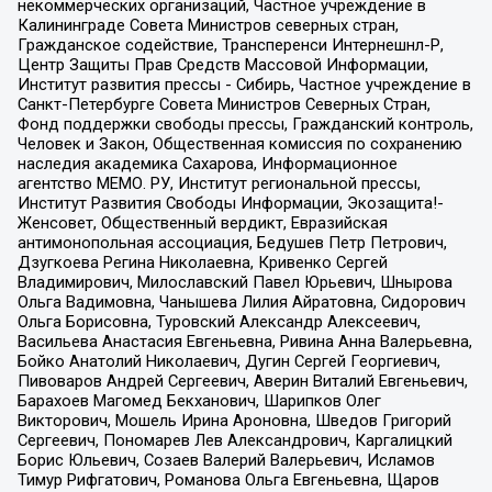
некоммерческих организаций, Частное учреждение в
Калининграде Совета Министров северных стран,
Гражданское содействие, Трансперенси Интернешнл-Р,
Центр Защиты Прав Средств Массовой Информации,
Институт развития прессы - Сибирь, Частное учреждение в
Санкт-Петербурге Совета Министров Северных Стран,
Фонд поддержки свободы прессы, Гражданский контроль,
Человек и Закон, Общественная комиссия по сохранению
наследия академика Сахарова, Информационное
агентство МЕМО. РУ, Институт региональной прессы,
Институт Развития Свободы Информации, Экозащита!-
Женсовет, Общественный вердикт, Евразийская
антимонопольная ассоциация, Бедушев Петр Петрович,
Дзугкоева Регина Николаевна, Кривенко Сергей
Владимирович, Милославский Павел Юрьевич, Шнырова
Ольга Вадимовна, Чанышева Лилия Айратовна, Сидорович
Ольга Борисовна, Туровский Александр Алексеевич,
Васильева Анастасия Евгеньевна, Ривина Анна Валерьевна,
Бойко Анатолий Николаевич, Дугин Сергей Георгиевич,
Пивоваров Андрей Сергеевич, Аверин Виталий Евгеньевич,
Барахоев Магомед Бекханович, Шарипков Олег
Викторович, Мошель Ирина Ароновна, Шведов Григорий
Сергеевич, Пономарев Лев Александрович, Каргалицкий
Борис Юльевич, Созаев Валерий Валерьевич, Исламов
Тимур Рифгатович, Романова Ольга Евгеньевна, Щаров