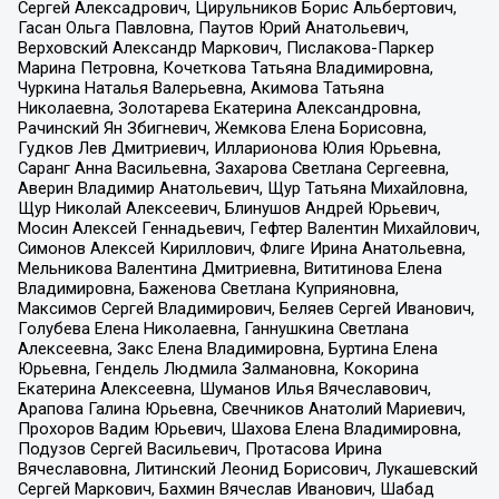
Сергей Алексадрович, Цирульников Борис Альбертович,
Гасан Ольга Павловна, Паутов Юрий Анатольевич,
Верховский Александр Маркович, Пислакова-Паркер
Марина Петровна, Кочеткова Татьяна Владимировна,
Чуркина Наталья Валерьевна, Акимова Татьяна
Николаевна, Золотарева Екатерина Александровна,
Рачинский Ян Збигневич, Жемкова Елена Борисовна,
Гудков Лев Дмитриевич, Илларионова Юлия Юрьевна,
Саранг Анна Васильевна, Захарова Светлана Сергеевна,
Аверин Владимир Анатольевич, Щур Татьяна Михайловна,
Щур Николай Алексеевич, Блинушов Андрей Юрьевич,
Мосин Алексей Геннадьевич, Гефтер Валентин Михайлович,
Симонов Алексей Кириллович, Флиге Ирина Анатольевна,
Мельникова Валентина Дмитриевна, Вититинова Елена
Владимировна, Баженова Светлана Куприяновна,
Максимов Сергей Владимирович, Беляев Сергей Иванович,
Голубева Елена Николаевна, Ганнушкина Светлана
Алексеевна, Закс Елена Владимировна, Буртина Елена
Юрьевна, Гендель Людмила Залмановна, Кокорина
Екатерина Алексеевна, Шуманов Илья Вячеславович,
Арапова Галина Юрьевна, Свечников Анатолий Мариевич,
Прохоров Вадим Юрьевич, Шахова Елена Владимировна,
Подузов Сергей Васильевич, Протасова Ирина
Вячеславовна, Литинский Леонид Борисович, Лукашевский
Сергей Маркович, Бахмин Вячеслав Иванович, Шабад