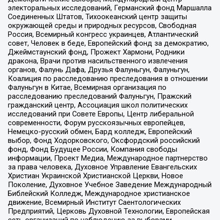
электоральных исследований, Германский фонд Маршалла
Соединенных Штатов, Тихоокеанский центр защиты
окружающей среды и природных ресурсов, Свободная
Россия, Всемирный конгресс украинцев, Атлантический
совет, Человек в беде, Европейский фонд за демократию,
Джеймстаунский фонд, Прожект Хармони, Родники
дракона, Врачи против насильственного извлечения
органов, Фалунь Дафа, Друзья Фалуньгун, Фалуньгун,
Коалиция по расследованию преследования в отношении
Фалуньгун в Китае, Всемирная организация по
расследованию преследований Фалуньгун, Пражский
гражданский центр, Ассоциация школ политических
исследований при Совете Европы, Центр либеральной
современности, Форум русскоязычных европейцев,
Немецко-русский обмен, Бард колледж, Европейский
выбор, Фонд Ходорковского, Оксфордский российский
фонд, Фонд Будущее России, Компания свободы
информации, Проект Медиа, Международное партнерство
за права человека, Духовное Управление Евангельских
Христиан Украинской Христианской Церкви, Новое
Поколение, Духовное Учебное Заведение Международный
Библейский Колледж, Международное христианское
движение, Всемирный Институт Саентологических
Предприятий, Церковь Духовной Технологии, Европейская
сеть организаций по наблюдению за выборами,