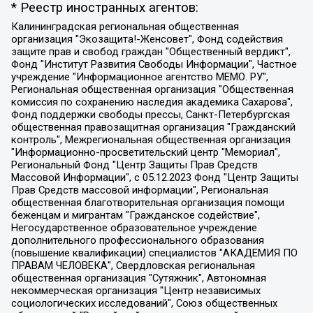
* Реестр иностранных агентов:
Калининградская региональная общественная организация "Экозащита!-Женсовет", Фонд содействия защите прав и свобод граждан "Общественный вердикт", Фонд "Институт Развития Свободы Информации", Частное учреждение "Информационное агентство МЕМО. РУ", Региональная общественная организация "Общественная комиссия по сохранению наследия академика Сахарова", Фонд поддержки свободы прессы, Санкт-Петербургская общественная правозащитная организация "Гражданский контроль", Межрегиональная общественная организация "Информационно-просветительский центр "Мемориал", Региональный Фонд "Центр Защиты Прав Средств Массовой Информации", с 05.12.2023 Фонд "Центр Защиты Прав Средств массовой информации", Региональная общественная благотворительная организация помощи беженцам и мигрантам "Гражданское содействие", Негосударственное образовательное учреждение дополнительного профессионального образования (повышение квалификации) специалистов "АКАДЕМИЯ ПО ПРАВАМ ЧЕЛОВЕКА", Свердловская региональная общественная организация "Сутяжник", Автономная некоммерческая организация "Центр независимых социологических исследований", Союз общественных объединений "Российский исследовательский центр по правам человека", Региональное общественное учреждение научно-информационный центр "МЕМОРИАЛ", Некоммерческая организация "Фонд защиты гласности", Автономная некоммерческая организация "Институт прав человека", Городская общественная организация "Екатеринбургское общество "МЕМОРИАЛ", Городская общественная организация "Рязанское историко-просветительское и правозащитное общество "Мемориал" (Рязанский Мемориал), Челябинский региональный орган общественной самодеятельности – женское общественное объединение "Женщины Евразии", Челябинский региональный орган общественной самодеятельности "Уральская правозащитная группа", Фонд содействия защите здоровья и социальной справедливости имени Андрея Рылькова, Автономная Некоммерческая Организация "Аналитический Центр Юрия Левады", Автономная некоммерческая организация социальной поддержки населения "Проект Апрель", Региональная общественная организация помощи женщинам и детям, находящимся в кризисной ситуации "Информационно-методический центр "Анна", Фонд содействия развитию массовых коммуникаций и правовому просвещению "Так-так-Так", Фонд содействия устойчивому развитию "Серебряная тайга", Свердловский региональный общественный фонд социальных проектов "Новое время", "Idel.Реалии", Кавказ.Реалии, Крым.Реалии, Телеканал Настоящее Время, Татаро-башкирская служба Радио Свобода (Azatliq Radiosi), Радио Свободная Европа/Радио Свобода (PCE/PC), "Сибирь.Реалии", "Фактограф", Благотворительный фонд помощи осужденным и их семьям, Автономная некоммерческая организация "Институт глобализации и социальных движений", Фонд "В защиту прав заключенных", Частное учреждение "Центр поддержки и содействия развитию средств массовой информации", Пензенский региональный общественный благотворительный фонд "Гражданский союз", "Север.Реалии", Некоммерческая организация Фонд "Правовая инициатива", Общество с ограниченной ответственностью "Радио Свободная Европа/Радио Свобода", Чешское информационное агентство "MEDIUM-ORIENT", Красноярская региональная общественная организация "Мы против СПИДа", Камалягин Денис Николаевич, Маркелов Сергей Евгеньевич, Пономарев Лев Александрович, Савицкая Людмила Алексеевна, Автономная некоммерческая организация "Центр по работе с проблемой насилия "НАСИЛИЮ.НЕТ", Межрегиональный профессиональный союз работников здравоохранения "Альянс врачей", Юридическое лицо, зарегистрированное в Латвийской Республике, SIA "Medusa Project" (регистрационный номер 40103797863, дата регистрации 10.06.2014), Некоммерческая организация "Фонд по борьбе с коррупцией", Автономная некоммерческая организация "Институт права и публичной политики", Баданин Роман Сергеевич, Гликин Максим Александрович, Железнова Мария Михайловна, Лукьянова Юлия Сергеевна, Маетная Елизавета Витальевна, Маняхин Петр Борисович, Чуракова Ольга Владимировна, Ярош Юлия Петровна, Юридическое лицо "The Insider SIA", зарегистрированное в Риге, Латвийская Республика (дата регистрации 26.06.2015), являющееся администратором доменного имени интернет-издания "The Insider SIA", https://theins.ru, Постернак Алексей Евгеньевич, Рубин Михаил Аркадьевич, Анин Роман Александрович, Юридическое лицо Istories fonds, зарегистрированное в Латвийской Республике (регистрационный номер 50008295751, дата регистрации 24.02.2020), Великовский Дмитрий Александрович, Долинина Ирина Николаевна, Мароховская Алеся Алексеевна, Шлейнов Роман Юрьевич, Шмагун Олеся Валентиновна, Общество с ограниченной ответственностью "Альтаир 2021", Общество с ограниченной ответственностью "Вега 2021", Общество с ограниченной ответственностью "Главный редактор 2021", Общество с ограниченной ответственностью "Ромашки монолит", Важенков Артем Валерьевич, Ивановская областная общественная организация "Центр гендерных исследований", Гурман Юрий Альбертович, Медиапроект "ОВД-Инфо", Егоров Владимир Владимирович, Жилинский Владимир Александрович, Общество с ограниченной ответственностью "ЗП", Иванова София Юрьевна, Карезина Инна Павловна, Кильтау Екатерина Викторовна, Петров Алексей Викторович, Пискунов Сергей Евгеньевич, Смирнов Сергей Сергеевич, Тихонов Михаил Сергеевич, Общество с ограниченной ответственностью "ЖУРНАЛИСТ-ИНОСТРАННЫЙ АГЕНТ", Арапова Галина Юрьевна, Вольтская Татьяна Анатольевна, Американская компания "Mason G.E.S. Anonymous Foundation" (США), являющаяся владельцем интернет-издания https://mnews.world/, Компания "Stichting Bellingcat", зарегистрированная в Нидерландах (дата регистрации 11.07.2018), Захаров Андрей Вячеславович, Клепиковская Екатерина Дмитриевна, Общество с ограниченной ответственностью "МЕМО", Перл Роман Александрович, Симонов Евгений Алексеевич, Соловьева Елена Анатольевна, Сотников Даниил Владимирович, Сурначева Елизавета Дмитриевна, Автономная некоммерческая организация по защите прав человека и информированию населения "Якутия – Наше Мнение", Общество с ограниченной ответственностью "Москоу диджитал медиа", с 26.01.2023 Общество с ограниченной ответственностью "Чайка Белые сады", Ветошкина Валерия Валерьевна, Заговора Максим Александрович, Межрегиональное общественное движение "Российская ЛГБТ - сеть", Оленичев Максим Владимирович, Павлов Иван Юрьевич, Скворцова Елена Сергеевна, Общество с ограниченной ответственностью "Как бы инагент", Кочетков Игорь Викторович, Общество с ограниченной ответственностью "Честные выборы", Еланчик Олег Александрович, Общество с ограниченной ответственностью "Нобелевский призыв", Гималова Регина Эмилевна, Григорьев Андрей Валерьевич, Григорьева Алина Александровна, Ассоциация по содействию защите прав призывников, альтернативнослужащих и военнослужащих "Правозащитная группа "Гражданин.Армия.Право", Хисамова Регина Фаритовна, Автономная некоммерческая организация по реализации социально-правовых программ "Лилит", Дальневосточное общественное движение "Маяк", Санкт-Петербургская ЛГБТ-инициативная группа "Выход", Инициативная группа ЛГБТ+ "Реверс", Алексеев Андрей Викторович, Бекбулатова Таисия Львовна, Беляев Иван Михайлович, Владыкина Елена Сергеевна, Гельман Марат Александрович, Никульшина Вероника Юрьевна, Толоконникова Надежда Андреевна, Шендерович Виктор Анатольевич, Общество с ограниченной ответственностью "Данное сообщение", Общество с ограниченной ответственностью Издательский дом "Новая глава", Айнбиндер Александра Александровна, Московский комьюнити-центр для ЛГБТ+инициатив, Благотворительный фонд развития филантропии, Deutsche Welle (Германия, Kurt-Schumacher-Strasse 3, 53113 Bonn), Борзунова Мария Михайловна, Воробьев Виктор Викторович, Голубева Анна Львовна, Константинова Алла Михайловна, Малкова Ирина Владимировна, Мурадов Мурад Абдулгалимович, Осетинская Елизавета Николаевна, Понасенков Евгений Николаевич, Ганапольский Матвей Юрьевич, Киселев Евгений Алексеевич, Борухович Ирина Григорьевна, Дремин Иван Тимофеевич, Дубровский Дмитрий Викторович, Красноярская региональная общественная организация поддержки и развития альтернативных образовательных технологий и межкультурных коммуникаций "ИНТЕРРА", Маяковская Екатерина Алексеевна, Фейгин Марк Захарович, Филимонов Андрей Викторович, Дзугкоева Регина Николаевна, Доброхотов Роман Александрович, Дудь Юрий Александрович, Елкин Сергей Владимирович, Кругликов Кирилл Игоревич, Сабунаева Мария Леонидовна, Семенов Алексей Владимирович, Шаинян Карен Багратович, Шульман Екатерина Михайловна, Асафьев Артур Валерьевич, Вахштайн Виктор Семенович, Венедиктов Алексей Алексеевич, Лушникова Екатерина Евгеньевна, Волков Леонид Михайлович, Невзоров Александр Глебович, Пархоменко Сергей Борисович, Сироткин Ярослав Николаевич, Кара-Мурза Владимир Владимирович, Баранова Наталья Владимировна, Гозман Леонид Яковлевич, Кагарлицкий Борис Юльевич, Климарев Михаил Валерьевич, Милов Владимир Станиславович, Автономная некоммерческая организация Краснодарский центр современного искусства "Типография", Моргенштерн Алишер Тагирович, Соболь Любовь Эдуардовна, Общество с ограниченной ответственностью "ЛИЗА НОРМ", Каспаров Гарри Кимович, Ходорковский Михаил Борисович, Общество с ограниченной ответственностью "Апрельские тезисы", Данилович Ирина Брониславовна, Кашин Олег Владимирович, Петров Николай Владимирович, Пивоваров Алексей Владимирович, Соколов Михаил Владимирович, Цветкова Юлия Владимировна, Чичваркин Евгений Александрович, Комитет против пыток/Команда против пыток, Общество с ограниченной ответственностью "Первый научный", Общество с ограниченной ответственностью "Вертолет и ко", Белоцерковская Вероника Борисовна, Кац Максим Евгеньевич, Лазарева Татьяна Юрьевна, Шаведдинов Руслан Табризович, Яшин Илья Валерьевич, Общество с ограниченной ответственностью "Иноагент ААВ", Алешковский Дмитрий Петрович, Альбац Евгения Марковна, Быков Дмитрий Львович, Галямина Юлия Евгеньевна, Лойко Сергей Леонидович, Мартынов Кирилл Константинович, Медведев Сергей Александрович, Крашенинников Федор Геннадиевич, Гордеева Катерина Вл