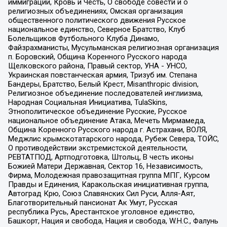
иммиграции, Кровь и Честь, О свободе совести и о
религиозных объединениях, Омская организация
общественного политического движения Русское
национальное единство, Северное Братство, Клуб
Болельщиков Футбольного Клуба Динамо,
Файзрахманисты, Мусульманская религиозная организация
п. Боровский, Община Коренного Русского народа
Щелковского района, Правый сектор, УНА - УНСО,
Украинская повстанческая армия, Тризуб им. Степана
Бандеры, Братство, Белый Крест, Misanthropic division,
Религиозное объединение последователей инглиизма,
Народная Социальная Инициатива, TulaSkins,
Этнополитическое объединение Русские, Русское
национальное объединение Атака, Мечеть Мирмамеда,
Община Коренного Русского народа г. Астрахани, ВОЛЯ,
Меджлис крымскотатарского народа, Рубеж Севера, ТОЙС,
О противодействии экстремистской деятельности,
РЕВТАТПОД, Артподготовка, Штольц, В честь иконы
Божией Матери Державная, Сектор 16, Независимость,
Фирма, Молодежная правозащитная группа МПГ, Курсом
Правды и Единения, Каракольская инициативная группа,
Автоград Крю, Союз Славянских Сил Руси, Алля-Аят,
Благотворительный пансионат Ак Умут, Русская
республика Русь, Арестантское уголовное единство,
Башкорт, Нация и свобода, Нация и свобода, W.H.С., Фалунь