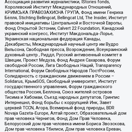
Ассоциация развития журналистики, IStories fonds,
Королевский Институт Международных Отношений,
КРИМСЬКА ПРАВОЗАХИСНА ГРУПА, Фонд имени Генриха
Бёлля, Stichting Bellingcat, Bellingcat Ltd, The Insider, Институт
правовой инициативы Центральной и Восточной Европы,
Фонд Открытой Эстонии, Calvert 22 Foundation, Канадский
украинский конгресс, Институт Макдональда-Лорье,
Украинская национальная федерация Канады,
Декабристы, Международный научный центр им Вудро
Вильсона, Свободная пресса, Возрождение, Всеукраинский
духовный центр , Риддл, Русский антивоенный комитет в
Швеции, Проект Медуза, Фонд Андрея Сахарова, Форум
свободной России, Лига Свободных Наций, Transparеncy
International, Форум Свободных Народов ПостРоссии,
Солидарность с гражданским движением в России –
Solidarus, КрымSOS, Свободный университет, Институт
государственного управления, Форум гражданского
общества Россия, Беллона, Союз жителей островов
Тисима и Хабомаи, Съезд народных депутатов, Гринпис
Интернешнл, Фонд борьбы с коррупцией Инк, Завет
церквей TCCN, Агора, Всемирный фонд природы, BDR
Novaja Gazeta-Europe, Алтай проект, Образовательный дом
прав человека Чернигов, Фонд Дом Прав Человека,
Белорусский дом прав человека имени Бориса Звозскова,
Дом прав человека Тбилиси, Дом прав человека Ереван,