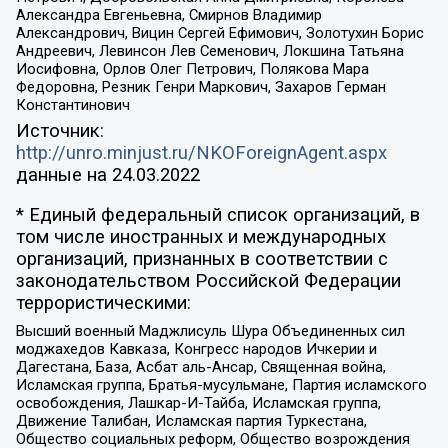
Александра Евгеньевна, Смирнов Владимир
Александрович, Вицин Сергей Ефимович, Золотухин Борис
Андреевич, Левинсон Лев Семенович, Локшина Татьяна
Иосифовна, Орлов Олег Петрович, Полякова Мара
Федоровна, Резник Генри Маркович, Захаров Герман
Константинович
Источник:
http://unro.minjust.ru/NKOForeignAgent.aspx
данные на
24.03.2022
* Единый федеральный список организаций, в
том числе иностранных и международных
организаций, признанных в соответствии с
законодательством Российской Федерации
террористическими:
Высший военный Маджлисуль Шура Объединенных сил
моджахедов Кавказа, Конгресс народов Ичкерии и
Дагестана, База, Асбат аль-Ансар, Священная война,
Исламская группа, Братья-мусульмане, Партия исламского
освобождения, Лашкар-И-Тайба, Исламская группа,
Движение Талибан, Исламская партия Туркестана,
Общество социальных реформ, Общество возрождения