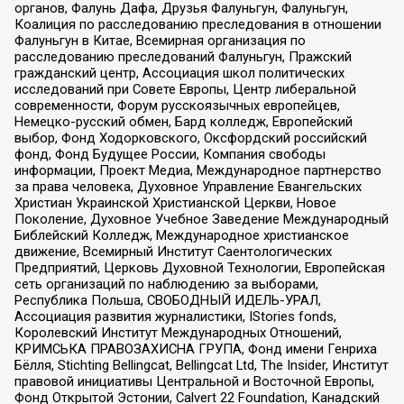
органов, Фалунь Дафа, Друзья Фалуньгун, Фалуньгун,
Коалиция по расследованию преследования в отношении
Фалуньгун в Китае, Всемирная организация по
расследованию преследований Фалуньгун, Пражский
гражданский центр, Ассоциация школ политических
исследований при Совете Европы, Центр либеральной
современности, Форум русскоязычных европейцев,
Немецко-русский обмен, Бард колледж, Европейский
выбор, Фонд Ходорковского, Оксфордский российский
фонд, Фонд Будущее России, Компания свободы
информации, Проект Медиа, Международное партнерство
за права человека, Духовное Управление Евангельских
Христиан Украинской Христианской Церкви, Новое
Поколение, Духовное Учебное Заведение Международный
Библейский Колледж, Международное христианское
движение, Всемирный Институт Саентологических
Предприятий, Церковь Духовной Технологии, Европейская
сеть организаций по наблюдению за выборами,
Республика Польша, СВОБОДНЫЙ ИДЕЛЬ-УРАЛ,
Ассоциация развития журналистики, IStories fonds,
Королевский Институт Международных Отношений,
КРИМСЬКА ПРАВОЗАХИСНА ГРУПА, Фонд имени Генриха
Бёлля, Stichting Bellingcat, Bellingcat Ltd, The Insider, Институт
правовой инициативы Центральной и Восточной Европы,
Фонд Открытой Эстонии, Calvert 22 Foundation, Канадский