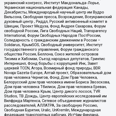
украинский конгресс, Институт Макдональда-Лорье,
Украинская национальная федерация Канады,
Декабристы, Международный научный центр им Вудро
Вильсона, Свободная пресса, Возрождение, Всеукраинский
духовный центр , Риддл, Русский антивоенный комитет в
Швеции, Проект Медуза, Фонд Андрея Сахарова, Форум
свободной России, Лига Свободных Наций, Transparеncy
International, Форум Свободных Народов ПостРоссии,
Солидарность с гражданским движением в России –
Solidarus, КрымSOS, Свободный университет, Институт
государственного управления, Форум гражданского
общества Россия, Беллона, Союз жителей островов
Тисима и Хабомаи, Съезд народных депутатов, Гринпис
Интернешнл, Фонд борьбы с коррупцией Инк, Завет
церквей TCCN, Агора, Всемирный фонд природы, BDR
Novaja Gazeta-Europe, Алтай проект, Образовательный дом
прав человека Чернигов, Фонд Дом Прав Человека,
Белорусский дом прав человека имени Бориса Звозскова,
Дом прав человека Тбилиси, Дом прав человека Ереван,
Дом прав человека Крым, Центр дикого лосося, TVR
Studios, ТВ Дождь, Центр европейских исследований им
Вилфрида Мартенса, Сетевое объединение журналистов
расследователей, АЛЛАТРА, За свободную Россию,
Свободная Бурятия, Uralic, UnKremlin, Международная
федерация транспортных рабочих, ИстЧам Финланд,