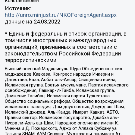
Константинович
Источник:
http://unro.minjust.ru/NKOForeignAgent.aspx
данные на
24.03.2022
* Единый федеральный список организаций, в
том числе иностранных и международных
организаций, признанных в соответствии с
законодательством Российской Федерации
террористическими:
Высший военный Маджлисуль Шура Объединенных сил
моджахедов Кавказа, Конгресс народов Ичкерии и
Дагестана, База, Асбат аль-Ансар, Священная война,
Исламская группа, Братья-мусульмане, Партия исламского
освобождения, Лашкар-И-Тайба, Исламская группа,
Движение Талибан, Исламская партия Туркестана,
Общество социальных реформ, Общество возрождения
исламского наследия, Дом двух святых, Джунд аш-Шам,
Исламский джихад, Аль-Каида, Имарат Кавказ, АБТО,
Правый сектор, Исламское государство, Джабха аль-
Нусра ли-Ахль аш-Шам, Народное ополчение имени К.
Минина и Д. Пожарского, Аджр от Аллаха Субхану уа
Тагьаля SHAM, АУМ Синрике, Муджахеды джамаата Ат-