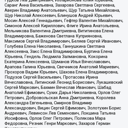
Гудков Лев Дмитриевич, Илларионова Юлия Юрьевна,
Саранг Анна Васильевна, Захарова Светлана Сергеевна,
Аверин Владимир Анатольевич, Щур Татьяна Михайловна,
Щур Николай Алексеевич, Блинушов Андрей Юрьевич,
Мосин Алексей Геннадьевич, Гефтер Валентин Михайлович,
Симонов Алексей Кириллович, Флиге Ирина Анатольевна,
Мельникова Валентина Дмитриевна, Вититинова Елена
Владимировна, Баженова Светлана Куприяновна,
Максимов Сергей Владимирович, Беляев Сергей Иванович,
Голубева Елена Николаевна, Ганнушкина Светлана
Алексеевна, Закс Елена Владимировна, Буртина Елена
Юрьевна, Гендель Людмила Залмановна, Кокорина
Екатерина Алексеевна, Шуманов Илья Вячеславович,
Арапова Галина Юрьевна, Свечников Анатолий Мариевич,
Прохоров Вадим Юрьевич, Шахова Елена Владимировна,
Подузов Сергей Васильевич, Протасова Ирина
Вячеславовна, Литинский Леонид Борисович, Лукашевский
Сергей Маркович, Бахмин Вячеслав Иванович, Шабад
Анатолий Ефимович, Сухих Дарья Николаевна, Орлов Олег
Петрович, Добровольская Анна Дмитриевна, Королева
Александра Евгеньевна, Смирнов Владимир
Александрович, Вицин Сергей Ефимович, Золотухин Борис
Андреевич, Левинсон Лев Семенович, Локшина Татьяна
Иосифовна, Орлов Олег Петрович, Полякова Мара
Федоровна, Резник Генри Маркович, Захаров Герман