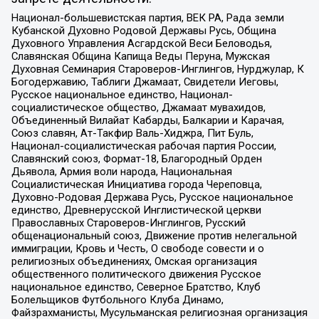
Национал-большевистская партия, ВЕК РА, Рада земли
Кубанской Духовно Родовой Державы Русь, Община
Духовного Управления Асгардской Веси Беловодья,
Славянская Община Капища Веды Перуна, Мужская
Духовная Семинария Староверов-Инглингов, Нурджулар, К
Богодержавию, Таблиги Джамаат, Свидетели Иеговы,
Русское национальное единство, Национал-
социалистическое общество, Джамаат мувахидов,
Объединенный Вилайат Кабарды, Балкарии и Карачая,
Союз славян, Ат-Такфир Валь-Хиджра, Пит Буль,
Национал-социалистическая рабочая партия России,
Славянский союз, Формат-18, Благородный Орден
Дьявола, Армия воли народа, Национальная
Социалистическая Инициатива города Череповца,
Духовно-Родовая Держава Русь, Русское национальное
единство, Древнерусской Инглистической церкви
Православных Староверов-Инглингов, Русский
общенациональный союз, Движение против нелегальной
иммиграции, Кровь и Честь, О свободе совести и о
религиозных объединениях, Омская организация
общественного политического движения Русское
национальное единство, Северное Братство, Клуб
Болельщиков Футбольного Клуба Динамо,
Файзрахманисты, Мусульманская религиозная организация