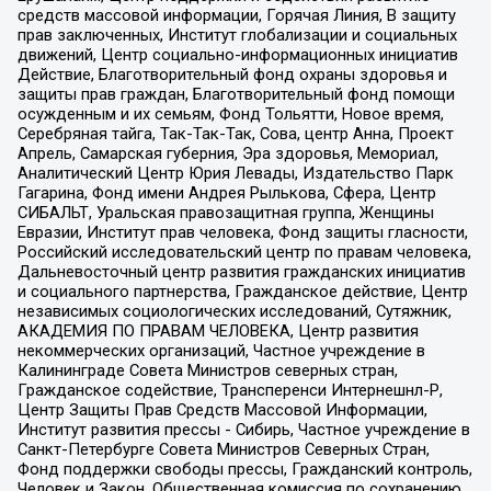
средств массовой информации, Горячая Линия, В защиту
прав заключенных, Институт глобализации и социальных
движений, Центр социально-информационных инициатив
Действие, Благотворительный фонд охраны здоровья и
защиты прав граждан, Благотворительный фонд помощи
осужденным и их семьям, Фонд Тольятти, Новое время,
Серебряная тайга, Так-Так-Так, Сова, центр Анна, Проект
Апрель, Самарская губерния, Эра здоровья, Мемориал,
Аналитический Центр Юрия Левады, Издательство Парк
Гагарина, Фонд имени Андрея Рылькова, Сфера, Центр
СИБАЛЬТ, Уральская правозащитная группа, Женщины
Евразии, Институт прав человека, Фонд защиты гласности,
Российский исследовательский центр по правам человека,
Дальневосточный центр развития гражданских инициатив
и социального партнерства, Гражданское действие, Центр
независимых социологических исследований, Сутяжник,
АКАДЕМИЯ ПО ПРАВАМ ЧЕЛОВЕКА, Центр развития
некоммерческих организаций, Частное учреждение в
Калининграде Совета Министров северных стран,
Гражданское содействие, Трансперенси Интернешнл-Р,
Центр Защиты Прав Средств Массовой Информации,
Институт развития прессы - Сибирь, Частное учреждение в
Санкт-Петербурге Совета Министров Северных Стран,
Фонд поддержки свободы прессы, Гражданский контроль,
Человек и Закон, Общественная комиссия по сохранению