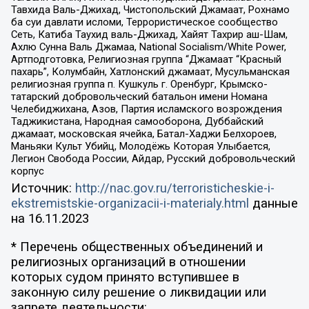
Тавхида Валь-Джихад, Чистопольский Джамаат, Рохнамо
ба суи давлати исломи, Террористическое сообщество
Сеть, Катиба Таухид валь-Джихад, Хайят Тахрир аш-Шам,
Ахлю Сунна Валь Джамаа, National Socialism/White Power,
Артподготовка, Религиозная группа “Джамаат “Красный
пахарь”, Колумбайн, Хатлонский джамаат, Мусульманская
религиозная группа п. Кушкуль г. Оренбург, Крымско-
татарский добровольческий батальон имени Номана
Челебиджихана, Азов, Партия исламского возрождения
Таджикистана, Народная самооборона, Дуббайский
джамаат, московская ячейка, Батал-Хаджи Белхороев,
Маньяки Культ Убийц, Молодёжь Которая Улыбается,
Легион Свобода России, Айдар, Русский добровольческий
корпус
Источник:
http://nac.gov.ru/terroristicheskie-i-
ekstremistskie-organizacii-i-materialy.html
данные
на
16.11.2023
* Перечень общественных объединений и
религиозных организаций в отношении
которых судом принято вступившее в
законную силу решение о ликвидации или
запрете деятельности: