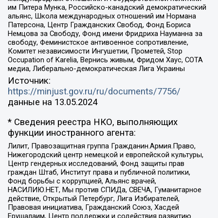
им Питера Мунка, Российско-канадский демократический
альянс, Школа международных отношений им Нормана
Патерсона, Центр Гражданских Свобод, Фонд Бориса
Немцова за Свободу, Фонд имени Фридриха Науманна за
свободу, Феминистское антивоенное сопротивление,
Комитет независимости Ингушетии, Прометей, Stop
Occupation of Karelia, Вернись живым, Фридом Хаус, СОТА
медиа, Либерально-демократическая Лига Украины
Источник:
https://minjust.gov.ru/ru/documents/7756/
данные на
13.05.2024
* Сведения реестра НКО, выполняющих
функции иностранного агента:
Лилит, Правозащитная группа Гражданин.Армия.Право,
Нижегородский центр немецкой и европейской культуры,
Центр гендерных исследований, Фонд защиты прав
граждан Штаб, Институт права и публичной политики,
Фонд борьбы с коррупцией, Альянс врачей,
НАСИЛИЮ.НЕТ, Мы против СПИДа, СВЕЧА, Гуманитарное
действие, Открытый Петербург, Лига Избирателей,
Правовая инициатива, Гражданский Союз, Хасдей
Ерушалаим, Центр поддержки и содействия развитию