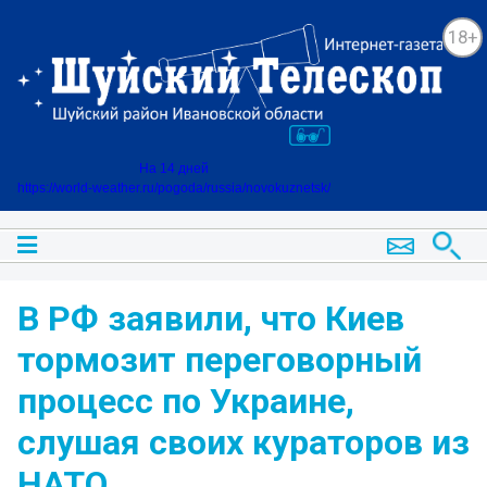
18+
На 14 дней
https://world-weather.ru/pogoda/russia/novokuznetsk/
В РФ заявили, что Киев
тормозит переговорный
процесс по Украине,
слушая своих кураторов из
НАТО.