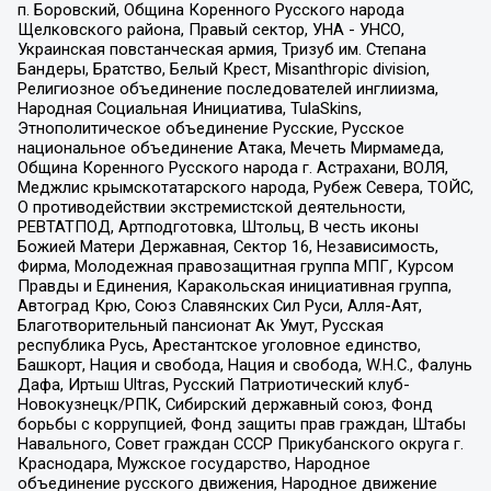
п. Боровский, Община Коренного Русского народа
Щелковского района, Правый сектор, УНА - УНСО,
Украинская повстанческая армия, Тризуб им. Степана
Бандеры, Братство, Белый Крест, Misanthropic division,
Религиозное объединение последователей инглиизма,
Народная Социальная Инициатива, TulaSkins,
Этнополитическое объединение Русские, Русское
национальное объединение Атака, Мечеть Мирмамеда,
Община Коренного Русского народа г. Астрахани, ВОЛЯ,
Меджлис крымскотатарского народа, Рубеж Севера, ТОЙС,
О противодействии экстремистской деятельности,
РЕВТАТПОД, Артподготовка, Штольц, В честь иконы
Божией Матери Державная, Сектор 16, Независимость,
Фирма, Молодежная правозащитная группа МПГ, Курсом
Правды и Единения, Каракольская инициативная группа,
Автоград Крю, Союз Славянских Сил Руси, Алля-Аят,
Благотворительный пансионат Ак Умут, Русская
республика Русь, Арестантское уголовное единство,
Башкорт, Нация и свобода, Нация и свобода, W.H.С., Фалунь
Дафа, Иртыш Ultras, Русский Патриотический клуб-
Новокузнецк/РПК, Сибирский державный союз, Фонд
борьбы с коррупцией, Фонд защиты прав граждан, Штабы
Навального, Совет граждан СССР Прикубанского округа г.
Краснодара, Мужское государство, Народное
объединение русского движения, Народное движение