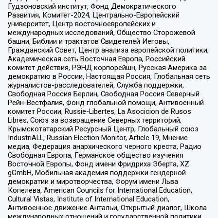
Гудзоновский институт, Фонд Демократического
Развития, Комитет-2024, Центрально-Европейский
университет, Центр восточноевропейских и
международных исследований, Общество Сторожевой
башни, Библии и трактатов Свидетелей Иеговы,
Гражданский Совет, Центр анализа европейской политики,
Академическая сеть Восточная Европа, Российский
комитет действия, РЭНД корпорейшн, Русская Америка за
демократию в России, Настоящая Россия, Глобальная сеть
журналистов-расследователей, Служба поддержки,
Свободная Россия Берлин, Свободная Россия Северный
Рейн-Вестфалия, Фонд глобальной помощи, Антивоенный
комитет России, Russie-Libertes, La Asocicion de Rusos
Libres, Союз за возвращение Северных территорий,
Крымскотатарский Ресурсный Центр, Глобальный союз
IndustriALL, Russian Election Monitor, Article 19, Мнение
медиа, Федерация анархического черного креста, Радио
Свободная Европа, Германское общество изучения
Восточной Европы, Фонд имени Фридриха Эберта, XZ
gGmbH, Мобильная академия поддержки гендерной
демократии и миротворчества, Форум имени Льва
Копелева, American Councils for International Education,
Cultural Vistas, Institute of International Education,
Антивоенное движение Антальи, Открытый диалог, Школа
международных отношений и государственной политики