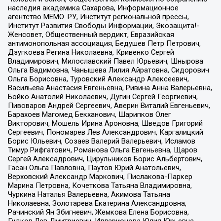
наследия академика Сахарова, Информационное
агентство МЕМО. РУ, Институт региональной прессы,
Институт Развития Свободы Информации, Экозащита!-
Женсовет, Общественный вердикт, Евразийская
антимонопольная ассоциация, Бедушев Петр Петрович,
Дзугкоева Регина Николаевна, Кривенко Сергей
Владимирович, Милославский Павел Юрьевич, Шнырова
Ольга Вадимовна, Чанышева Лилия Айратовна, Сидорович
Ольга Борисовна, Туровский Александр Алексеевич,
Васильева Анастасия Евгеньевна, Ривина Анна Валерьевна,
Бойко Анатолий Николаевич, Дугин Сергей Георгиевич,
Пивоваров Андрей Сергеевич, Аверин Виталий Евгеньевич,
Барахоев Магомед Бекханович, Шарипков Олег
Викторович, Мошель Ирина Ароновна, Шведов Григорий
Сергеевич, Пономарев Лев Александрович, Каргалицкий
Борис Юльевич, Созаев Валерий Валерьевич, Исламов
Тимур Рифгатович, Романова Ольга Евгеньевна, Щаров
Сергей Алексадрович, Цирульников Борис Альбертович,
Гасан Ольга Павловна, Паутов Юрий Анатольевич,
Верховский Александр Маркович, Пислакова-Паркер
Марина Петровна, Кочеткова Татьяна Владимировна,
Чуркина Наталья Валерьевна, Акимова Татьяна
Николаевна, Золотарева Екатерина Александровна,
Рачинский Ян Збигневич, Жемкова Елена Борисовна,