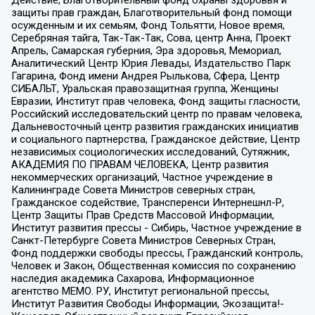
Действие, Благотворительный фонд охраны здоровья и
защиты прав граждан, Благотворительный фонд помощи
осужденным и их семьям, Фонд Тольятти, Новое время,
Серебряная тайга, Так-Так-Так, Сова, центр Анна, Проект
Апрель, Самарская губерния, Эра здоровья, Мемориал,
Аналитический Центр Юрия Левады, Издательство Парк
Гагарина, Фонд имени Андрея Рылькова, Сфера, Центр
СИБАЛЬТ, Уральская правозащитная группа, Женщины
Евразии, Институт прав человека, Фонд защиты гласности,
Российский исследовательский центр по правам человека,
Дальневосточный центр развития гражданских инициатив
и социального партнерства, Гражданское действие, Центр
независимых социологических исследований, Сутяжник,
АКАДЕМИЯ ПО ПРАВАМ ЧЕЛОВЕКА, Центр развития
некоммерческих организаций, Частное учреждение в
Калининграде Совета Министров северных стран,
Гражданское содействие, Трансперенси Интернешнл-Р,
Центр Защиты Прав Средств Массовой Информации,
Институт развития прессы - Сибирь, Частное учреждение в
Санкт-Петербурге Совета Министров Северных Стран,
Фонд поддержки свободы прессы, Гражданский контроль,
Человек и Закон, Общественная комиссия по сохранению
наследия академика Сахарова, Информационное
агентство МЕМО. РУ, Институт региональной прессы,
Институт Развития Свободы Информации, Экозащита!-