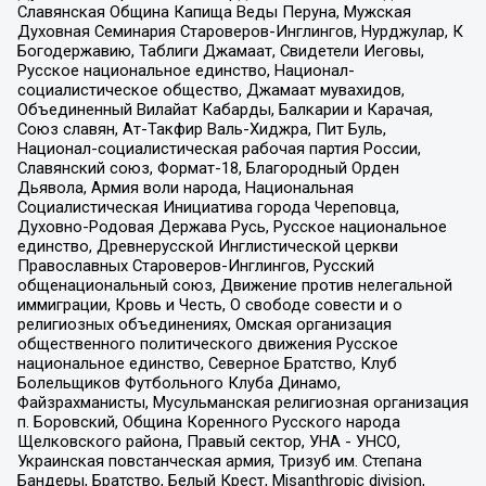
Славянская Община Капища Веды Перуна, Мужская
Духовная Семинария Староверов-Инглингов, Нурджулар, К
Богодержавию, Таблиги Джамаат, Свидетели Иеговы,
Русское национальное единство, Национал-
социалистическое общество, Джамаат мувахидов,
Объединенный Вилайат Кабарды, Балкарии и Карачая,
Союз славян, Ат-Такфир Валь-Хиджра, Пит Буль,
Национал-социалистическая рабочая партия России,
Славянский союз, Формат-18, Благородный Орден
Дьявола, Армия воли народа, Национальная
Социалистическая Инициатива города Череповца,
Духовно-Родовая Держава Русь, Русское национальное
единство, Древнерусской Инглистической церкви
Православных Староверов-Инглингов, Русский
общенациональный союз, Движение против нелегальной
иммиграции, Кровь и Честь, О свободе совести и о
религиозных объединениях, Омская организация
общественного политического движения Русское
национальное единство, Северное Братство, Клуб
Болельщиков Футбольного Клуба Динамо,
Файзрахманисты, Мусульманская религиозная организация
п. Боровский, Община Коренного Русского народа
Щелковского района, Правый сектор, УНА - УНСО,
Украинская повстанческая армия, Тризуб им. Степана
Бандеры, Братство, Белый Крест, Misanthropic division,