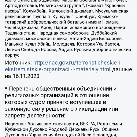
Артподготовка, Религиозная группа “Джамаат “Красный
пахарь”, Колумбайн, Хатлонский джамаат, Мусульманская
религиозная группа п. Кушкуль г. Оренбург, Крымско-
татарский добровольческий батальон имени Номана
Челебиджихана, Азов, Партия исламского возрождения
Таджикистана, Народная самооборона, Дуббайский
джамаат, московская ячейка, Батал-Хаджи Белхороев,
Маньяки Культ Убийц, Молодёжь Которая Улыбается,
Легион Свобода России, Айдар, Русский добровольческий
корпус
Источник:
http://nac.gov.ru/terroristicheskie-i-
ekstremistskie-organizacii-i-materialy.html
данные
на
16.11.2023
* Перечень общественных объединений и
религиозных организаций в отношении
которых судом принято вступившее в
законную силу решение о ликвидации или
запрете деятельности:
Национал-большевистская партия, ВЕК РА, Рада земли
Кубанской Духовно Родовой Державы Русь, Община
Духовного Управления Асгардской Веси Беловодья,