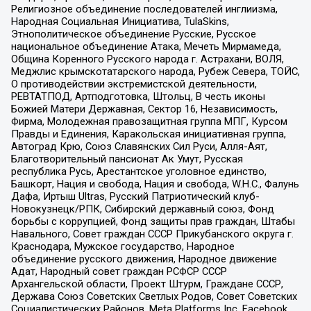
Религиозное объединение последователей инглиизма,
Народная Социальная Инициатива, TulaSkins,
Этнополитическое объединение Русские, Русское
национальное объединение Атака, Мечеть Мирмамеда,
Община Коренного Русского народа г. Астрахани, ВОЛЯ,
Меджлис крымскотатарского народа, Рубеж Севера, ТОЙС,
О противодействии экстремистской деятельности,
РЕВТАТПОД, Артподготовка, Штольц, В честь иконы
Божией Матери Державная, Сектор 16, Независимость,
Фирма, Молодежная правозащитная группа МПГ, Курсом
Правды и Единения, Каракольская инициативная группа,
Автоград Крю, Союз Славянских Сил Руси, Алля-Аят,
Благотворительный пансионат Ак Умут, Русская
республика Русь, Арестантское уголовное единство,
Башкорт, Нация и свобода, Нация и свобода, W.H.С., Фалунь
Дафа, Иртыш Ultras, Русский Патриотический клуб-
Новокузнецк/РПК, Сибирский державный союз, Фонд
борьбы с коррупцией, Фонд защиты прав граждан, Штабы
Навального, Совет граждан СССР Прикубанского округа г.
Краснодара, Мужское государство, Народное
объединение русского движения, Народное движение
Адат, Народный совет граждан РСФСР СССР
Архангельской области, Проект Штурм, Граждане СССР,
Держава Союз Советских Светлых Родов, Совет Советских
Социалистических Районов, Meta Platforms Inc, Facebook,