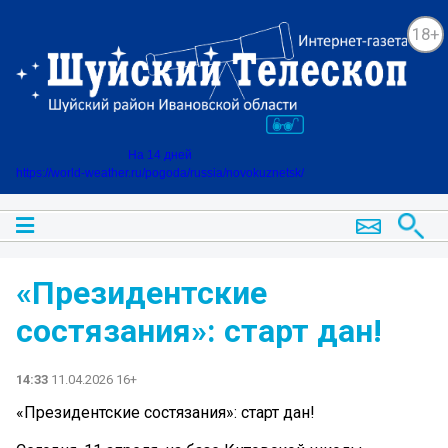
18+
На 14 дней
https://world-weather.ru/pogoda/russia/novokuznetsk/
«Президентские
состязания»: старт дан!
14:33
11.04.2026 16+
«Президентские состязания»: старт дан!