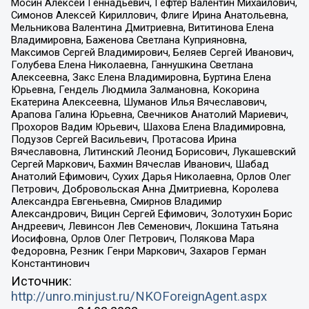
Мосин Алексей Геннадьевич, Гефтер Валентин Михайлович,
Симонов Алексей Кириллович, Флиге Ирина Анатольевна,
Мельникова Валентина Дмитриевна, Вититинова Елена
Владимировна, Баженова Светлана Куприяновна,
Максимов Сергей Владимирович, Беляев Сергей Иванович,
Голубева Елена Николаевна, Ганнушкина Светлана
Алексеевна, Закс Елена Владимировна, Буртина Елена
Юрьевна, Гендель Людмила Залмановна, Кокорина
Екатерина Алексеевна, Шуманов Илья Вячеславович,
Арапова Галина Юрьевна, Свечников Анатолий Мариевич,
Прохоров Вадим Юрьевич, Шахова Елена Владимировна,
Подузов Сергей Васильевич, Протасова Ирина
Вячеславовна, Литинский Леонид Борисович, Лукашевский
Сергей Маркович, Бахмин Вячеслав Иванович, Шабад
Анатолий Ефимович, Сухих Дарья Николаевна, Орлов Олег
Петрович, Добровольская Анна Дмитриевна, Королева
Александра Евгеньевна, Смирнов Владимир
Александрович, Вицин Сергей Ефимович, Золотухин Борис
Андреевич, Левинсон Лев Семенович, Локшина Татьяна
Иосифовна, Орлов Олег Петрович, Полякова Мара
Федоровна, Резник Генри Маркович, Захаров Герман
Константинович
Источник:
http://unro.minjust.ru/NKOForeignAgent.aspx