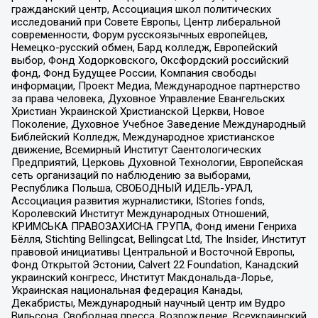
гражданский центр, Ассоциация школ политических
исследований при Совете Европы, Центр либеральной
современности, Форум русскоязычных европейцев,
Немецко-русский обмен, Бард колледж, Европейский
выбор, Фонд Ходорковского, Оксфордский российский
фонд, Фонд Будущее России, Компания свободы
информации, Проект Медиа, Международное партнерство
за права человека, Духовное Управление Евангельских
Христиан Украинской Христианской Церкви, Новое
Поколение, Духовное Учебное Заведение Международный
Библейский Колледж, Международное христианское
движение, Всемирный Институт Саентологических
Предприятий, Церковь Духовной Технологии, Европейская
сеть организаций по наблюдению за выборами,
Республика Польша, СВОБОДНЫЙ ИДЕЛЬ-УРАЛ,
Ассоциация развития журналистики, IStories fonds,
Королевский Институт Международных Отношений,
КРИМСЬКА ПРАВОЗАХИСНА ГРУПА, Фонд имени Генриха
Бёлля, Stichting Bellingcat, Bellingcat Ltd, The Insider, Институт
правовой инициативы Центральной и Восточной Европы,
Фонд Открытой Эстонии, Calvert 22 Foundation, Канадский
украинский конгресс, Институт Макдональда-Лорье,
Украинская национальная федерация Канады,
Декабристы, Международный научный центр им Вудро
Вильсона, Свободная пресса, Возрождение, Всеукраинский