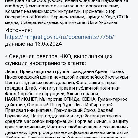
Немцова за Свободу, Фонд имени Фридриха Науманна за
свободу, Феминистское антивоенное сопротивление,
Комитет независимости Ингушетии, Прометей, Stop
Occupation of Karelia, Вернись живым, Фридом Хаус, СОТА
медиа, Либерально-демократическая Лига Украины
Источник:
https://minjust.gov.ru/ru/documents/7756/
данные на
13.05.2024
* Сведения реестра НКО, выполняющих
функции иностранного агента:
Лилит, Правозащитная группа Гражданин.Армия.Право,
Нижегородский центр немецкой и европейской культуры,
Центр гендерных исследований, Фонд защиты прав
граждан Штаб, Институт права и публичной политики,
Фонд борьбы с коррупцией, Альянс врачей,
НАСИЛИЮ.НЕТ, Мы против СПИДа, СВЕЧА, Гуманитарное
действие, Открытый Петербург, Лига Избирателей,
Правовая инициатива, Гражданский Союз, Хасдей
Ерушалаим, Центр поддержки и содействия развитию
средств массовой информации, Горячая Линия, В защиту
прав заключенных, Институт глобализации и социальных
движений, Центр социально-информационных инициатив