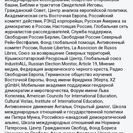
башни, Библии и трактатов Свидетелей Иеговы,
Гражданский Совет, Центр анализа европейской политики,
Академическая сеть Восточная Европа, Российский
комитет действия, РЭНД корпорейшн, Русская Америка за
демократию в России, Настоящая Россия, Глобальная сеть
журналистов-расследователей, Служба поддержки,
Свободная Россия Берлин, Свободная Россия Северный
Рейн-Вестфалия, Фонд глобальной помощи, Антивоенный
комитет России, Russie-Libertes, La Asocicion de Rusos
Libres, Союз за возвращение Северных территорий,
Крымскотатарский Ресурсный Центр, Глобальный союз
IndustriALL, Russian Election Monitor, Article 19, Мнение
медиа, Федерация анархического черного креста, Радио
Свободная Европа, Германское общество изучения
Восточной Европы, Фонд имени Фридриха Эберта, XZ
gGmbH, Мобильная академия поддержки гендерной
демократии и миротворчества, Форум имени Льва
Копелева, American Councils for International Education,
Cultural Vistas, Institute of International Education,
Антивоенное движение Антальи, Открытый диалог, Школа
международных отношений и государственной политики
им Питера Мунка, Российско-канадский демократический
альянс, Школа международных отношений им Нормана
Патерсона, Центр Гражданских Свобод, Фонд Бориса