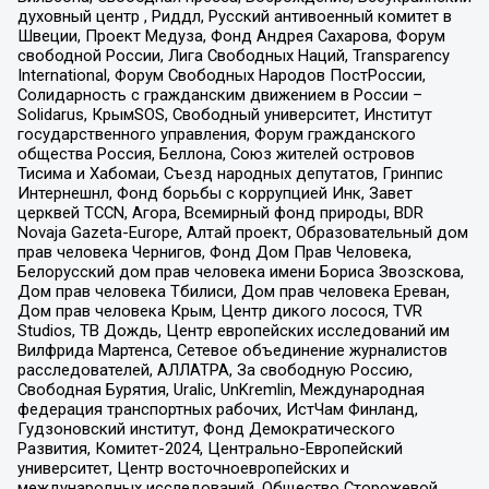
духовный центр , Риддл, Русский антивоенный комитет в
Швеции, Проект Медуза, Фонд Андрея Сахарова, Форум
свободной России, Лига Свободных Наций, Transparеncy
International, Форум Свободных Народов ПостРоссии,
Солидарность с гражданским движением в России –
Solidarus, КрымSOS, Свободный университет, Институт
государственного управления, Форум гражданского
общества Россия, Беллона, Союз жителей островов
Тисима и Хабомаи, Съезд народных депутатов, Гринпис
Интернешнл, Фонд борьбы с коррупцией Инк, Завет
церквей TCCN, Агора, Всемирный фонд природы, BDR
Novaja Gazeta-Europe, Алтай проект, Образовательный дом
прав человека Чернигов, Фонд Дом Прав Человека,
Белорусский дом прав человека имени Бориса Звозскова,
Дом прав человека Тбилиси, Дом прав человека Ереван,
Дом прав человека Крым, Центр дикого лосося, TVR
Studios, ТВ Дождь, Центр европейских исследований им
Вилфрида Мартенса, Сетевое объединение журналистов
расследователей, АЛЛАТРА, За свободную Россию,
Свободная Бурятия, Uralic, UnKremlin, Международная
федерация транспортных рабочих, ИстЧам Финланд,
Гудзоновский институт, Фонд Демократического
Развития, Комитет-2024, Центрально-Европейский
университет, Центр восточноевропейских и
международных исследований, Общество Сторожевой