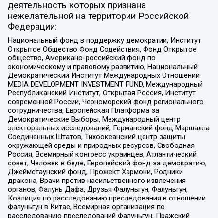
деятельность которых признана
нежелательной на территории Российской
Федерации:
Национальный фонд в поддержку демократии, Институт
Открытое Общество Фонд Содействия, Фонд Открытое
общество, Американо-российский фонд по
экономическому и правовому развитию, Национальный
Демократический Институт Международных Отношений,
MEDIA DEVELOPMENT INVESTMENT FUND, Международный
Республиканский Институт, Открытая Россия, Институт
современной России, Черноморский фонд регионального
сотрудничества, Европейская Платформа за
Демократические Выборы, Международный центр
электоральных исследований, Германский фонд Маршалла
Соединенных Штатов, Тихоокеанский центр защиты
окружающей среды и природных ресурсов, Свободная
Россия, Всемирный конгресс украинцев, Атлантический
совет, Человек в беде, Европейский фонд за демократию,
Джеймстаунский фонд, Прожект Хармони, Родники
дракона, Врачи против насильственного извлечения
органов, Фалунь Дафа, Друзья Фалуньгун, Фалуньгун,
Коалиция по расследованию преследования в отношении
Фалуньгун в Китае, Всемирная организация по
расследованию преследований Фалуньгун, Пражский