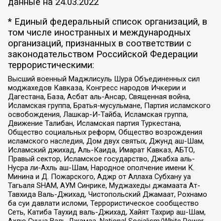
данные на
24.03.2022
* Единый федеральный список организаций, в
том числе иностранных и международных
организаций, признанных в соответствии с
законодательством Российской Федерации
террористическими:
Высший военный Маджлисуль Шура Объединенных сил
моджахедов Кавказа, Конгресс народов Ичкерии и
Дагестана, База, Асбат аль-Ансар, Священная война,
Исламская группа, Братья-мусульмане, Партия исламского
освобождения, Лашкар-И-Тайба, Исламская группа,
Движение Талибан, Исламская партия Туркестана,
Общество социальных реформ, Общество возрождения
исламского наследия, Дом двух святых, Джунд аш-Шам,
Исламский джихад, Аль-Каида, Имарат Кавказ, АБТО,
Правый сектор, Исламское государство, Джабха аль-
Нусра ли-Ахль аш-Шам, Народное ополчение имени К.
Минина и Д. Пожарского, Аджр от Аллаха Субхану уа
Тагьаля SHAM, АУМ Синрике, Муджахеды джамаата Ат-
Тавхида Валь-Джихад, Чистопольский Джамаат, Рохнамо
ба суи давлати исломи, Террористическое сообщество
Сеть, Катиба Таухид валь-Джихад, Хайят Тахрир аш-Шам,
Ахлю Сунна Валь Джамаа, National Socialism/White Power,