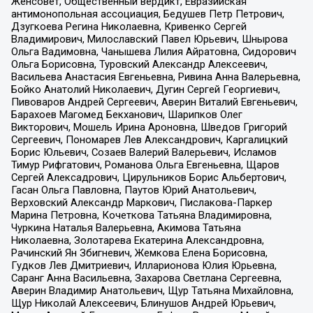
Женсовет, Общественный вердикт, Евразийская
антимонопольная ассоциация, Бедушев Петр Петрович,
Дзугкоева Регина Николаевна, Кривенко Сергей
Владимирович, Милославский Павел Юрьевич, Шнырова
Ольга Вадимовна, Чанышева Лилия Айратовна, Сидорович
Ольга Борисовна, Туровский Александр Алексеевич,
Васильева Анастасия Евгеньевна, Ривина Анна Валерьевна,
Бойко Анатолий Николаевич, Дугин Сергей Георгиевич,
Пивоваров Андрей Сергеевич, Аверин Виталий Евгеньевич,
Барахоев Магомед Бекханович, Шарипков Олег
Викторович, Мошель Ирина Ароновна, Шведов Григорий
Сергеевич, Пономарев Лев Александрович, Каргалицкий
Борис Юльевич, Созаев Валерий Валерьевич, Исламов
Тимур Рифгатович, Романова Ольга Евгеньевна, Щаров
Сергей Алексадрович, Цирульников Борис Альбертович,
Гасан Ольга Павловна, Паутов Юрий Анатольевич,
Верховский Александр Маркович, Пислакова-Паркер
Марина Петровна, Кочеткова Татьяна Владимировна,
Чуркина Наталья Валерьевна, Акимова Татьяна
Николаевна, Золотарева Екатерина Александровна,
Рачинский Ян Збигневич, Жемкова Елена Борисовна,
Гудков Лев Дмитриевич, Илларионова Юлия Юрьевна,
Саранг Анна Васильевна, Захарова Светлана Сергеевна,
Аверин Владимир Анатольевич, Щур Татьяна Михайловна,
Щур Николай Алексеевич, Блинушов Андрей Юрьевич,